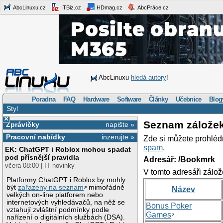
AbcLinuxu.cz
ITBiz.cz
HDmag.cz
AbcPráce.cz
AbcLinuxu
hledá autory
!
Poradna
FAQ
Hardware
Software
Články
Učebnice
Blog
Styl
×
Seznam zálože
Zprávičky
napište »
Pracovní nabídky
inzerujte »
Zde si můžete prohléd
spam
.
EK: ChatGPT i Roblox mohou spadat
pod přísnější pravidla
Adresář: /Bookmrk
včera 08:00 | IT novinky
V tomto adresáři zálož
Platformy ChatGPT i Roblox by mohly
být
zařazeny na seznam
mimořádně
Název
velkých on-line platforem nebo
internetových vyhledávačů, na něž se
Bonus Poker
vztahují zvláštní podmínky podle
Games
nařízení o digitálních službách (DSA).