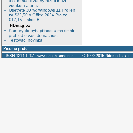
test nenašel žádný rozdíl mezi
vodíkem a antiv
Ušetřete 30 %: Windows 11 Pro jen
za €22,50 a Office 2024 Pro za
€17,15 – akce B
HDmag.cz
Kamery do bytu přinesou maximální
přehled o vaší domácnosti
Testovací novinka
Píšeme jinde
ISSN 1214-1267
www.czech-server.cz
© 1999-2015
Nitemedia s. r. 