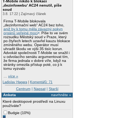
T-Mobile nikdo k blokaci
‚dezinfowebu‘ AC24 nenutil, píše
soud
3.8. 17:22 | Zajímavý článek
Firma T-Mobile blokovala
„dezinformační web“ AC24 bez toho,
aniž by k tomu měla závazný pokyn
orgánů veřejné moci
. Píše to ve svém
rozsudku Městský soud v Praze, který
po čtyřech letech uzavřel kauzu blokace
zmíněného webu. Operátor musí
uhradit škodu ve výši 35 tisíc korun.
Advokát společnosti T-Mobile se snažil i
u odvolacího senátu argumentovat tím,
že firma jednala v dobré víře, když na
stránky omezila přístup poté, co ji k
tomu vyzvalo
…
více »
Ladislav Hagara
|
Komentářů: 71
Centrum
|
Napsat
|
Starší
Anketa
navrhněte »
Které desktopové prostředí na Linuxu
používáte?
Budgie
(
10%
)