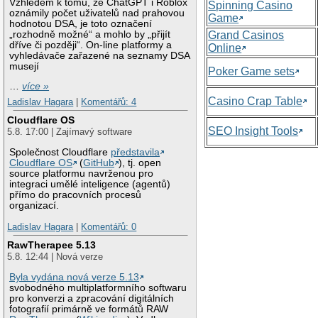
Vzhledem k tomu, že ChatGPT i Roblox
Spinning Casino
oznámily počet uživatelů nad prahovou
Game
hodnotou DSA, je toto označení
„rozhodně možné“ a mohlo by „přijít
Grand Casinos
dříve či později“. On-line platformy a
Online
vyhledávače zařazené na seznamy DSA
musejí
Poker Game sets
…
více »
Casino Crap Table
Ladislav Hagara
|
Komentářů: 4
Cloudflare OS
SEO Insight Tools
5.8. 17:00 | Zajímavý software
Společnost Cloudflare
představila
Cloudflare OS
(
GitHub
), tj. open
source platformu navrženou pro
integraci umělé inteligence (agentů)
přímo do pracovních procesů
organizací.
Ladislav Hagara
|
Komentářů: 0
RawTherapee 5.13
5.8. 12:44 | Nová verze
Byla vydána nová verze 5.13
svobodného multiplatformního softwaru
pro konverzi a zpracování digitálních
fotografií primárně ve formátů RAW