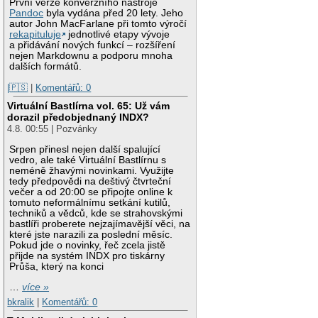
První verze konverzního nástroje
Pandoc
byla vydána před 20 lety. Jeho
autor John MacFarlane při tomto výročí
rekapituluje
jednotlivé etapy vývoje
a přidávání nových funkcí – rozšíření
nejen Markdownu a podporu mnoha
dalších formátů.
|🇵🇸
|
Komentářů: 0
Virtuální Bastlírna vol. 65: Už vám
dorazil předobjednaný INDX?
4.8. 00:55 | Pozvánky
Srpen přinesl nejen další spalující
vedro, ale také Virtuální Bastlírnu s
neméně žhavými novinkami. Využijte
tedy předpovědi na deštivý čtvrteční
večer a od 20:00 se připojte online k
tomuto neformálnímu setkání kutilů,
techniků a vědců, kde se strahovskými
bastlíři proberete nejzajímavější věci, na
které jste narazili za poslední měsíc.
Pokud jde o novinky, řeč zcela jistě
přijde na systém INDX pro tiskárny
Průša, který na konci
…
více »
bkralik
|
Komentářů: 0