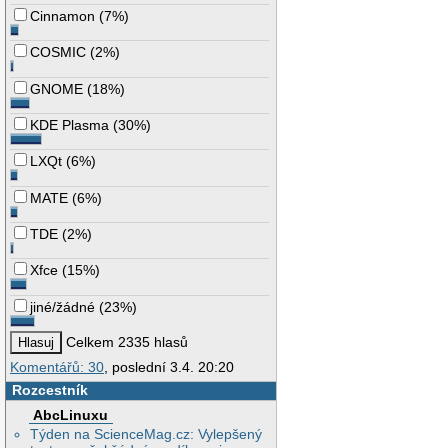
Cinnamon
(
7%
)
COSMIC
(
2%
)
GNOME
(
18%
)
KDE Plasma
(
30%
)
LXQt
(
6%
)
MATE
(
6%
)
TDE
(
2%
)
Xfce
(
15%
)
jiné/žádné
(
23%
)
Celkem 2335 hlasů
Komentářů: 30
, poslední 3.4. 20:20
Rozcestník
AbcLinuxu
Týden na ScienceMag.cz: Vylepšený