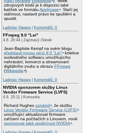
RawTherapee
(
Wikipedie
). Vedle
zdrojových kódů je k dispozici také
balíček ve formátu
AppImage
. Stačí jej
stáhnout, nastavit právo ke spuštění a
spustit.
Ladislav Hagara
|
Komentářů: 0
FFmpeg 9.0 "Lei"
4.8. 20:44 | Zajímavý článek
Jean-Baptiste Kempf na svém blogu
představil novou verzi 9.0 "Lei"
kolekce
svobodného softwaru umožňujícího
nahrávání, konverzi a streamovaní
digitálního zvuku a obrazu
FFmpeg
(
Wikipedie
).
Ladislav Hagara
|
Komentářů: 0
NVIDIA sponzorem služby Linux
Vendor Firmware Service (LVFS)
4.8. 20:11 | Komunita
Richard Hughes
oznámil
, že službu
Linux Vendor Firmware Service (LVFS)
umožňující aktualizovat firmware
zařízení na počítačích s Linuxem, nově
sponzoruje také společnost NVIDIA
.
Ladislav Hagara
|
Komentářů: 0