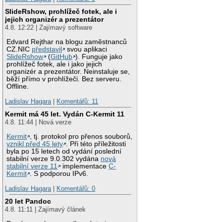
SlideRshow, prohlížeč fotek, ale i
jejich organizér a prezentátor
4.8. 12:22 | Zajímavý software
Edvard Rejthar na blogu zaměstnanců
CZ.NIC
představil
svou aplikaci
SlideRshow
(
GitHub
). Funguje jako
prohlížeč fotek, ale i jako jejich
organizér a prezentátor. Neinstaluje se,
běží přímo v prohlížeči. Bez serveru.
Offline.
Ladislav Hagara
|
Komentářů: 11
Kermit má 45 let. Vydán C-Kermit 11
4.8. 11:44 | Nová verze
Kermit
, tj. protokol pro přenos souborů,
vznikl před 45 lety
. Při této příležitosti
byla po 15 letech od vydání poslední
stabilní verze 9.0.302 vydána
nová
stabilní verze 11
implementace
C-
Kermit
. S podporou IPv6.
Ladislav Hagara
|
Komentářů: 0
20 let Pandoc
4.8. 11:11 | Zajímavý článek