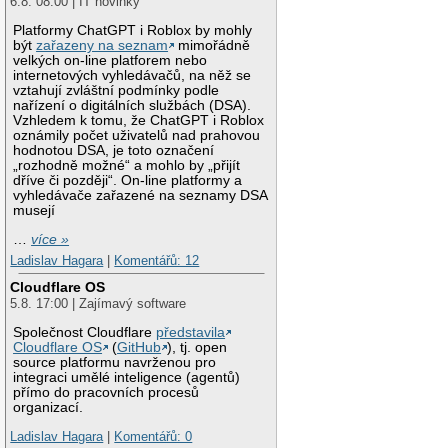
6.8. 08:00 | IT novinky
Platformy ChatGPT i Roblox by mohly
být
zařazeny na seznam
mimořádně
velkých on-line platforem nebo
internetových vyhledávačů, na něž se
vztahují zvláštní podmínky podle
nařízení o digitálních službách (DSA).
Vzhledem k tomu, že ChatGPT i Roblox
oznámily počet uživatelů nad prahovou
hodnotou DSA, je toto označení
„rozhodně možné“ a mohlo by „přijít
dříve či později“. On-line platformy a
vyhledávače zařazené na seznamy DSA
musejí
…
více »
Ladislav Hagara
|
Komentářů: 12
Cloudflare OS
5.8. 17:00 | Zajímavý software
Společnost Cloudflare
představila
Cloudflare OS
(
GitHub
), tj. open
source platformu navrženou pro
integraci umělé inteligence (agentů)
přímo do pracovních procesů
organizací.
Ladislav Hagara
|
Komentářů: 0