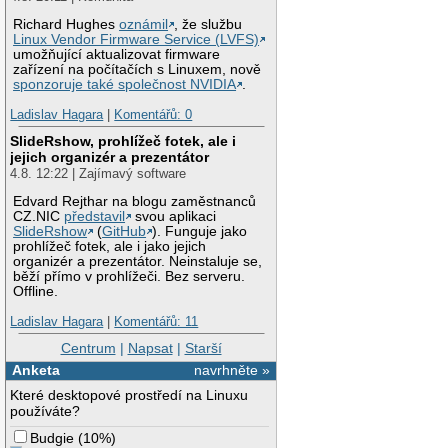
Richard Hughes
oznámil
, že službu
Linux Vendor Firmware Service (LVFS)
umožňující aktualizovat firmware
zařízení na počítačích s Linuxem, nově
sponzoruje také společnost NVIDIA
.
Ladislav Hagara
|
Komentářů: 0
SlideRshow, prohlížeč fotek, ale i
jejich organizér a prezentátor
4.8. 12:22 | Zajímavý software
Edvard Rejthar na blogu zaměstnanců
CZ.NIC
představil
svou aplikaci
SlideRshow
(
GitHub
). Funguje jako
prohlížeč fotek, ale i jako jejich
organizér a prezentátor. Neinstaluje se,
běží přímo v prohlížeči. Bez serveru.
Offline.
Ladislav Hagara
|
Komentářů: 11
Centrum
|
Napsat
|
Starší
Anketa
navrhněte »
Které desktopové prostředí na Linuxu
používáte?
Budgie
(
10%
)