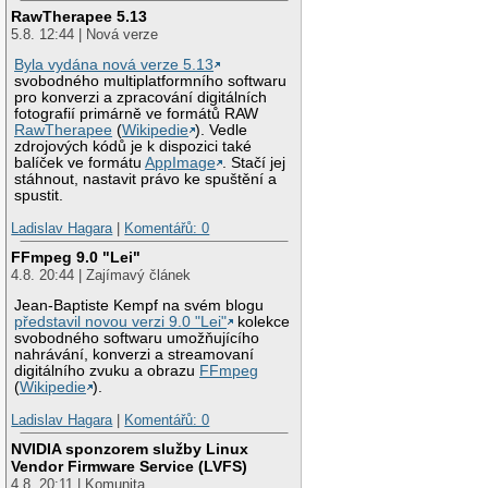
RawTherapee 5.13
5.8. 12:44 | Nová verze
Byla vydána nová verze 5.13
svobodného multiplatformního softwaru
pro konverzi a zpracování digitálních
fotografií primárně ve formátů RAW
RawTherapee
(
Wikipedie
). Vedle
zdrojových kódů je k dispozici také
balíček ve formátu
AppImage
. Stačí jej
stáhnout, nastavit právo ke spuštění a
spustit.
Ladislav Hagara
|
Komentářů: 0
FFmpeg 9.0 "Lei"
4.8. 20:44 | Zajímavý článek
Jean-Baptiste Kempf na svém blogu
představil novou verzi 9.0 "Lei"
kolekce
svobodného softwaru umožňujícího
nahrávání, konverzi a streamovaní
digitálního zvuku a obrazu
FFmpeg
(
Wikipedie
).
Ladislav Hagara
|
Komentářů: 0
NVIDIA sponzorem služby Linux
Vendor Firmware Service (LVFS)
4.8. 20:11 | Komunita