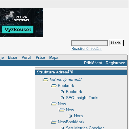
Rozšířené hledání
 je
Bazar
Portál
Práce
Mapa
Přihlášení
|
Registrace
Struktura adresářů
kořenový adresář
Bookmrk
Bookmrk
SEO Insight Tools
New
New
Nora
NewBookMark
Seo Metrics Checker