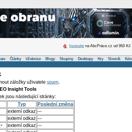
Inzerujte
na AbcPráce.cz od 950 Kč
are
Články
Učebnice
Blogy
Skupiny
Desktopy
Hry
Slovník
Kdo
k
nout záložky uživatele
spam
.
EO Insight Tools
ek jsou následující stránky:
Typ
Poslední změna
externí odkaz
---
externí odkaz
---
y
externí odkaz
---