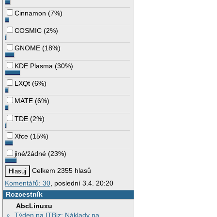
Cinnamon
(
7%
)
COSMIC
(
2%
)
GNOME
(
18%
)
KDE Plasma
(
30%
)
LXQt
(
6%
)
MATE
(
6%
)
TDE
(
2%
)
Xfce
(
15%
)
jiné/žádné
(
23%
)
Celkem 2355 hlasů
Komentářů: 30
, poslední 3.4. 20:20
Rozcestník
AbcLinuxu
Týden na ITBiz: Náklady na