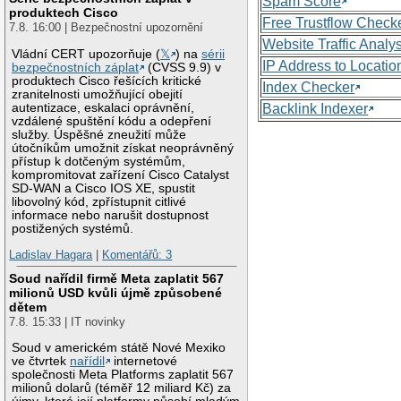
Spam Score
produktech Cisco
Free Trustflow Check
7.8. 16:00 | Bezpečnostní upozornění
Website Traffic Analy
Vládní CERT upozorňuje (
𝕏
) na
sérii
IP Address to Locatio
bezpečnostních záplat
(CVSS 9.9) v
produktech Cisco řešících kritické
Index Checker
zranitelnosti umožňující obejití
autentizace, eskalaci oprávnění,
Backlink Indexer
vzdálené spuštění kódu a odepření
služby. Úspěšné zneužití může
útočníkům umožnit získat neoprávněný
přístup k dotčeným systémům,
kompromitovat zařízení Cisco Catalyst
SD-WAN a Cisco IOS XE, spustit
libovolný kód, zpřístupnit citlivé
informace nebo narušit dostupnost
postižených systémů.
Ladislav Hagara
|
Komentářů: 3
Soud nařídil firmě Meta zaplatit 567
milionů USD kvůli újmě způsobené
dětem
7.8. 15:33 | IT novinky
Soud v americkém státě Nové Mexiko
ve čtvrtek
nařídil
internetové
společnosti Meta Platforms zaplatit 567
milionů dolarů (téměř 12 miliard Kč) za