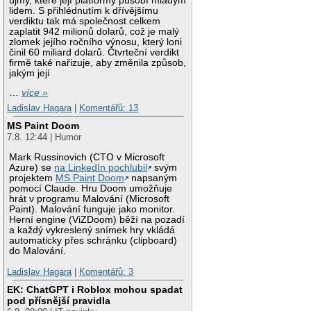
újmy, které její platformy působí mladým
lidem. S přihlédnutím k dřívějšímu
verdiktu tak má společnost celkem
zaplatit 942 milionů dolarů, což je malý
zlomek jejího ročního výnosu, který loni
činil 60 miliard dolarů. Čtvrteční verdikt
firmě také nařizuje, aby změnila způsob,
jakým její
…
více »
Ladislav Hagara
|
Komentářů: 13
MS Paint Doom
7.8. 12:44 | Humor
Mark Russinovich (CTO v Microsoft
Azure) se
na LinkedIn pochlubil
svým
projektem
MS Paint Doom
napsaným
pomocí Claude. Hru Doom umožňuje
hrát v programu Malování (Microsoft
Paint). Malování funguje jako monitor.
Herní engine (ViZDoom) běží na pozadí
a každý vykreslený snímek hry vkládá
automaticky přes schránku (clipboard)
do Malování.
Ladislav Hagara
|
Komentářů: 3
EK: ChatGPT i Roblox mohou spadat
pod přísnější pravidla