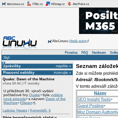
AbcLinuxu.cz
ITBiz.cz
HDmag.cz
AbcPráce.cz
AbcLinuxu
hledá autory
!
Poradna
FAQ
Hardware
Softw
Styl
×
Seznam zálože
Zprávičky
napište »
Pracovní nabídky
inzerujte »
Zde si můžete prohléd
Quake: Dawn of the Machine
Adresář: /Bookmrk/S
včera 04:44 | IT novinky
V tomto adresáři zálož
U příležitosti 30. výročí vydání
Název
počítačové hry
Quake
byla
vydána
nová epizoda
s názvem
Dawn of the
SEO Insight Tools
Machine
(
Steam
).
Guest Posting
Ladislav Hagara
|
Komentářů: 6
Moz Domain Authorit
Série bezpečnostních záplat v