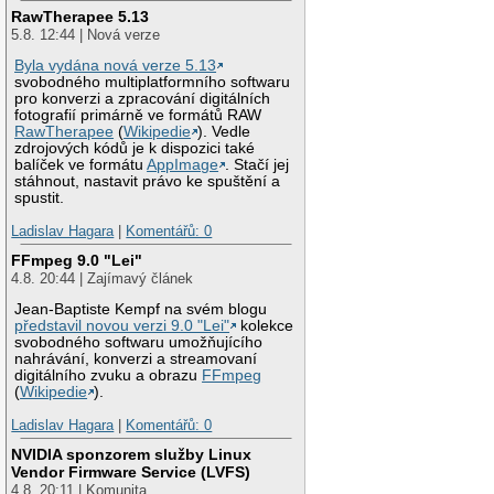
RawTherapee 5.13
5.8. 12:44 | Nová verze
Byla vydána nová verze 5.13
svobodného multiplatformního softwaru
pro konverzi a zpracování digitálních
fotografií primárně ve formátů RAW
RawTherapee
(
Wikipedie
). Vedle
zdrojových kódů je k dispozici také
balíček ve formátu
AppImage
. Stačí jej
stáhnout, nastavit právo ke spuštění a
spustit.
Ladislav Hagara
|
Komentářů: 0
FFmpeg 9.0 "Lei"
4.8. 20:44 | Zajímavý článek
Jean-Baptiste Kempf na svém blogu
představil novou verzi 9.0 "Lei"
kolekce
svobodného softwaru umožňujícího
nahrávání, konverzi a streamovaní
digitálního zvuku a obrazu
FFmpeg
(
Wikipedie
).
Ladislav Hagara
|
Komentářů: 0
NVIDIA sponzorem služby Linux
Vendor Firmware Service (LVFS)
4.8. 20:11 | Komunita