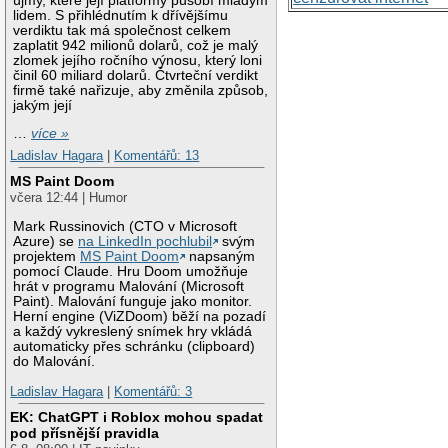
újmy, které její platformy působí mladým
lidem. S přihlédnutím k dřívějšímu
verdiktu tak má společnost celkem
zaplatit 942 milionů dolarů, což je malý
zlomek jejího ročního výnosu, který loni
činil 60 miliard dolarů. Čtvrteční verdikt
firmě také nařizuje, aby změnila způsob,
jakým její
…
více »
Ladislav Hagara
|
Komentářů: 13
MS Paint Doom
včera 12:44 | Humor
Mark Russinovich (CTO v Microsoft
Azure) se
na LinkedIn pochlubil
svým
projektem
MS Paint Doom
napsaným
pomocí Claude. Hru Doom umožňuje
hrát v programu Malování (Microsoft
Paint). Malování funguje jako monitor.
Herní engine (ViZDoom) běží na pozadí
a každý vykreslený snímek hry vkládá
automaticky přes schránku (clipboard)
do Malování.
Ladislav Hagara
|
Komentářů: 3
EK: ChatGPT i Roblox mohou spadat
pod přísnější pravidla