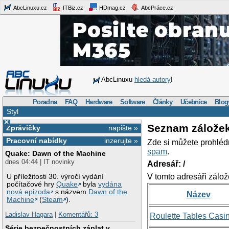
AbcLinuxu.cz
ITBiz.cz
HDmag.cz
AbcPráce.cz
AbcLinuxu
hledá autory
!
Poradna
FAQ
Hardware
Software
Články
Učebnice
Blog
Styl
×
Seznam zálože
Zprávičky
napište »
Pracovní nabídky
inzerujte »
Zde si můžete prohléd
spam
.
Quake: Dawn of the Machine
dnes 04:44 | IT novinky
Adresář: /
V tomto adresáři zálož
U příležitosti 30. výročí vydání
počítačové hry
Quake
byla
vydána
nová epizoda
s názvem
Dawn of the
Název
Machine
(
Steam
).
Ladislav Hagara
|
Komentářů: 3
Roulette Tables Casi
Série bezpečnostních záplat v