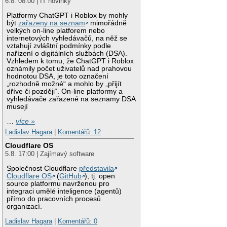
6.8. 08:00 | IT novinky
Platformy ChatGPT i Roblox by mohly
být
zařazeny na seznam
mimořádně
velkých on-line platforem nebo
internetových vyhledávačů, na něž se
vztahují zvláštní podmínky podle
nařízení o digitálních službách (DSA).
Vzhledem k tomu, že ChatGPT i Roblox
oznámily počet uživatelů nad prahovou
hodnotou DSA, je toto označení
„rozhodně možné“ a mohlo by „přijít
dříve či později“. On-line platformy a
vyhledávače zařazené na seznamy DSA
musejí
…
více »
Ladislav Hagara
|
Komentářů: 12
Cloudflare OS
5.8. 17:00 | Zajímavý software
Společnost Cloudflare
představila
Cloudflare OS
(
GitHub
), tj. open
source platformu navrženou pro
integraci umělé inteligence (agentů)
přímo do pracovních procesů
organizací.
Ladislav Hagara
|
Komentářů: 0