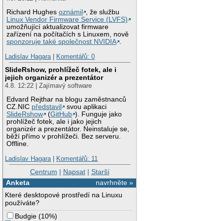
Richard Hughes
oznámil
, že službu
Linux Vendor Firmware Service (LVFS)
umožňující aktualizovat firmware
zařízení na počítačích s Linuxem, nově
sponzoruje také společnost NVIDIA
.
Ladislav Hagara
|
Komentářů: 0
SlideRshow, prohlížeč fotek, ale i
jejich organizér a prezentátor
4.8. 12:22 | Zajímavý software
Edvard Rejthar na blogu zaměstnanců
CZ.NIC
představil
svou aplikaci
SlideRshow
(
GitHub
). Funguje jako
prohlížeč fotek, ale i jako jejich
organizér a prezentátor. Neinstaluje se,
běží přímo v prohlížeči. Bez serveru.
Offline.
Ladislav Hagara
|
Komentářů: 11
Centrum
|
Napsat
|
Starší
Anketa
navrhněte »
Které desktopové prostředí na Linuxu
používáte?
Budgie
(
10%
)