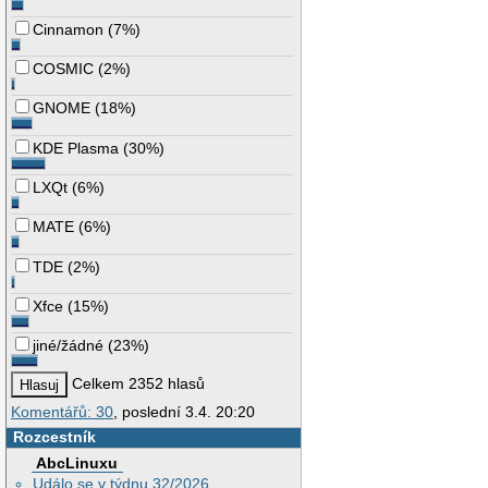
Cinnamon
(
7%
)
COSMIC
(
2%
)
GNOME
(
18%
)
KDE Plasma
(
30%
)
LXQt
(
6%
)
MATE
(
6%
)
TDE
(
2%
)
Xfce
(
15%
)
jiné/žádné
(
23%
)
Celkem 2352 hlasů
Komentářů: 30
, poslední 3.4. 20:20
Rozcestník
AbcLinuxu
Událo se v týdnu 32/2026