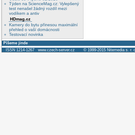
Týden na ScienceMag.cz: Vylepšený
test nenašel žádný rozdíl mezi
vodíkem a antiv
HDmag.cz
Kamery do bytu přinesou maximální
přehled o vaší domácnosti
Testovací novinka
Píšeme jinde
ISSN 1214-1267
www.czech-server.cz
© 1999-2015
Nitemedia s. r. 