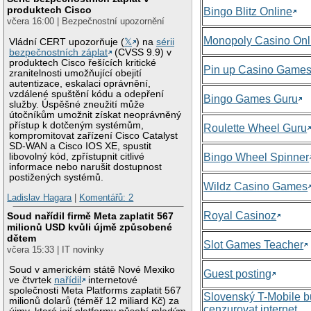
produktech Cisco
Bingo Blitz Online
včera 16:00 | Bezpečnostní upozornění
Monopoly Casino Onl
Vládní CERT upozorňuje (
𝕏
) na
sérii
bezpečnostních záplat
(CVSS 9.9) v
produktech Cisco řešících kritické
Pin up Casino Game
zranitelnosti umožňující obejití
autentizace, eskalaci oprávnění,
vzdálené spuštění kódu a odepření
Bingo Games Guru
služby. Úspěšné zneužití může
útočníkům umožnit získat neoprávněný
přístup k dotčeným systémům,
Roulette Wheel Guru
kompromitovat zařízení Cisco Catalyst
SD-WAN a Cisco IOS XE, spustit
libovolný kód, zpřístupnit citlivé
Bingo Wheel Spinner
informace nebo narušit dostupnost
postižených systémů.
Wildz Casino Games
Ladislav Hagara
|
Komentářů: 2
Royal Casinoz
Soud nařídil firmě Meta zaplatit 567
milionů USD kvůli újmě způsobené
dětem
Slot Games Teacher
včera 15:33 | IT novinky
Soud v americkém státě Nové Mexiko
Guest posting
ve čtvrtek
nařídil
internetové
společnosti Meta Platforms zaplatit 567
Slovenský T-Mobile 
milionů dolarů (téměř 12 miliard Kč) za
cenzurovat internet