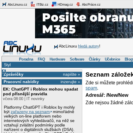
AbcLinuxu.cz
ITBiz.cz
HDmag.cz
AbcPráce.cz
AbcLinuxu
hledá autory
!
Poradna
FAQ
Hardware
Software
Články
Učebnice
Blog
Styl
×
Seznam zálože
Zprávičky
napište »
Pracovní nabídky
inzerujte »
Zde si můžete prohléd
spam
.
EK: ChatGPT i Roblox mohou spadat
pod přísnější pravidla
Adresář: /New/New
včera 08:00 | IT novinky
Zde nejsou žádné zálo
Platformy ChatGPT i Roblox by mohly
být
zařazeny na seznam
mimořádně
velkých on-line platforem nebo
internetových vyhledávačů, na něž se
vztahují zvláštní podmínky podle
nařízení o digitálních službách (DSA).