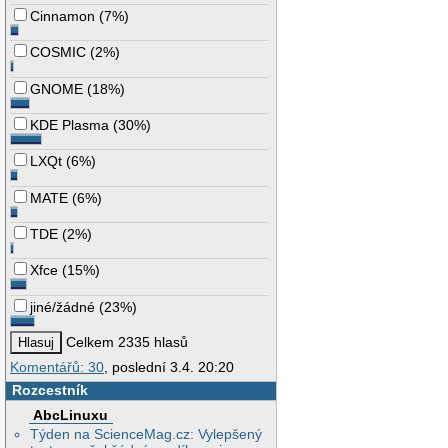
Cinnamon
(
7%
)
COSMIC
(
2%
)
GNOME
(
18%
)
KDE Plasma
(
30%
)
LXQt
(
6%
)
MATE
(
6%
)
TDE
(
2%
)
Xfce
(
15%
)
jiné/žádné
(
23%
)
Celkem 2335 hlasů
Komentářů: 30
, poslední 3.4. 20:20
Rozcestník
AbcLinuxu
Týden na ScienceMag.cz: Vylepšený