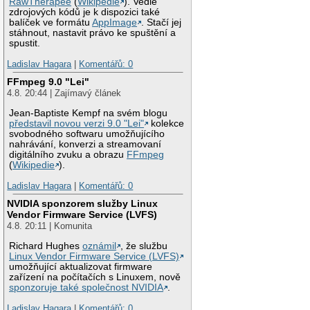
RawTherapee
(
Wikipedie
). Vedle
zdrojových kódů je k dispozici také
balíček ve formátu
AppImage
. Stačí jej
stáhnout, nastavit právo ke spuštění a
spustit.
Ladislav Hagara
|
Komentářů: 0
FFmpeg 9.0 "Lei"
4.8. 20:44 | Zajímavý článek
Jean-Baptiste Kempf na svém blogu
představil novou verzi 9.0 "Lei"
kolekce
svobodného softwaru umožňujícího
nahrávání, konverzi a streamovaní
digitálního zvuku a obrazu
FFmpeg
(
Wikipedie
).
Ladislav Hagara
|
Komentářů: 0
NVIDIA sponzorem služby Linux
Vendor Firmware Service (LVFS)
4.8. 20:11 | Komunita
Richard Hughes
oznámil
, že službu
Linux Vendor Firmware Service (LVFS)
umožňující aktualizovat firmware
zařízení na počítačích s Linuxem, nově
sponzoruje také společnost NVIDIA
.
Ladislav Hagara
|
Komentářů: 0