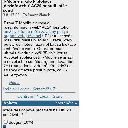
T-Mobile nikdo k blokaci
‚dezinfowebu‘ AC24 nenutil, píše
soud
3.8. 17:22 | Zajímavý článek
Firma T-Mobile blokovala
„dezinformační web“ AC24 bez toho,
aniž by k tomu měla závazný pokyn
orgánů veřejné moci
. Píše to ve svém
rozsudku Městský soud v Praze, který
po čtyřech letech uzavřel kauzu blokace
zmíněného webu. Operátor musí
uhradit škodu ve výši 35 tisíc korun.
Advokát společnosti T-Mobile se snažil i
u odvolacího senátu argumentovat tím,
že firma jednala v dobré víře, když na
stránky omezila přístup poté, co ji k
tomu vyzvalo
…
více »
Ladislav Hagara
|
Komentářů: 71
Centrum
|
Napsat
|
Starší
Anketa
navrhněte »
Které desktopové prostředí na Linuxu
používáte?
Budgie
(
10%
)