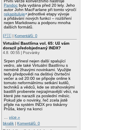
První verze konverzního nástroje
Pandoc
byla vydána před 20 lety. Jeho
autor John MacFarlane při tomto výročí
rekapituluje
jednotlivé etapy vývoje
a přidávání nových funkcí – rozšíření
nejen Markdownu a podporu mnoha
dalších formátů.
|🇵🇸
|
Komentářů: 0
Virtuální Bastlírna vol. 65: Už vám
dorazil předobjednaný INDX?
4.8. 00:55 | Pozvánky
Srpen přinesl nejen další spalující
vedro, ale také Virtuální Bastlírnu s
neméně žhavými novinkami. Využijte
tedy předpovědi na deštivý čtvrteční
večer a od 20:00 se připojte online k
tomuto neformálnímu setkání kutilů,
techniků a vědců, kde se strahovskými
bastlíři proberete nejzajímavější věci, na
které jste narazili za poslední měsíc.
Pokud jde o novinky, řeč zcela jistě
přijde na systém INDX pro tiskárny
Průša, který na konci
…
více »
bkralik
|
Komentářů: 0