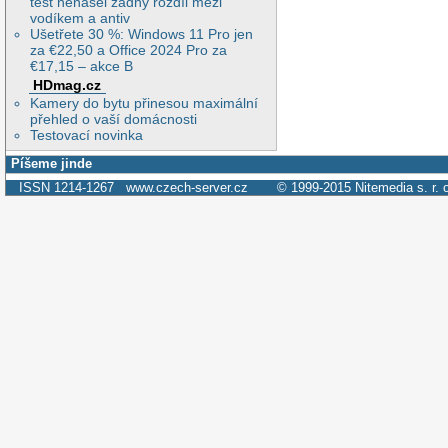
test nenašel žádný rozdíl mezi
vodíkem a antiv
Ušetřete 30 %: Windows 11 Pro jen
za €22,50 a Office 2024 Pro za
€17,15 – akce B
HDmag.cz
Kamery do bytu přinesou maximální
přehled o vaší domácnosti
Testovací novinka
Píšeme jinde
ISSN 1214-1267
www.czech-server.cz
© 1999-2015
Nitemedia s. r. 