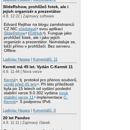
SlideRshow, prohlížeč fotek, ale i
jejich organizér a prezentátor
4.8. 12:22 | Zajímavý software
Edvard Rejthar na blogu zaměstnanců
CZ.NIC
představil
svou aplikaci
SlideRshow
(
GitHub
). Funguje jako
prohlížeč fotek, ale i jako jejich
organizér a prezentátor. Neinstaluje se,
běží přímo v prohlížeči. Bez serveru.
Offline.
Ladislav Hagara
|
Komentářů: 11
Kermit má 45 let. Vydán C-Kermit 11
4.8. 11:44 | Nová verze
Kermit
, tj. protokol pro přenos souborů,
vznikl před 45 lety
. Při této příležitosti
byla po 15 letech od vydání poslední
stabilní verze 9.0.302 vydána
nová
stabilní verze 11
implementace
C-
Kermit
. S podporou IPv6.
Ladislav Hagara
|
Komentářů: 0
20 let Pandoc
4.8. 11:11 | Zajímavý článek