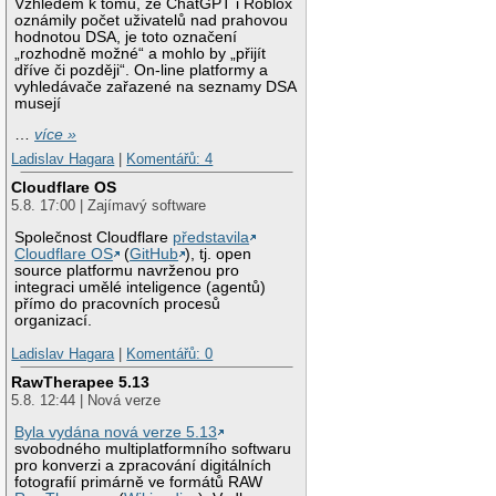
Vzhledem k tomu, že ChatGPT i Roblox
oznámily počet uživatelů nad prahovou
hodnotou DSA, je toto označení
„rozhodně možné“ a mohlo by „přijít
dříve či později“. On-line platformy a
vyhledávače zařazené na seznamy DSA
musejí
…
více »
Ladislav Hagara
|
Komentářů: 4
Cloudflare OS
5.8. 17:00 | Zajímavý software
Společnost Cloudflare
představila
Cloudflare OS
(
GitHub
), tj. open
source platformu navrženou pro
integraci umělé inteligence (agentů)
přímo do pracovních procesů
organizací.
Ladislav Hagara
|
Komentářů: 0
RawTherapee 5.13
5.8. 12:44 | Nová verze
Byla vydána nová verze 5.13
svobodného multiplatformního softwaru
pro konverzi a zpracování digitálních
fotografií primárně ve formátů RAW