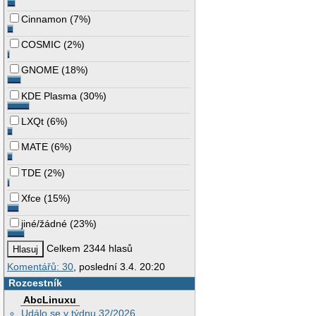
Cinnamon
(
7%
)
COSMIC
(
2%
)
GNOME
(
18%
)
KDE Plasma
(
30%
)
LXQt
(
6%
)
MATE
(
6%
)
TDE
(
2%
)
Xfce
(
15%
)
jiné/žádné
(
23%
)
Celkem 2344 hlasů
Komentářů: 30
, poslední 3.4. 20:20
Rozcestník
AbcLinuxu
Událo se v týdnu 32/2026