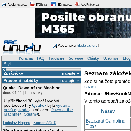
AbcLinuxu.cz
ITBiz.cz
HDmag.cz
AbcPráce.cz
AbcLinuxu
hledá autory
!
Poradna
FAQ
Hardware
Software
Články
Učebnice
Blog
Styl
×
Seznam zálože
Zprávičky
napište »
Pracovní nabídky
inzerujte »
Zde si můžete prohléd
spam
.
Quake: Dawn of the Machine
dnes 04:44 | IT novinky
Adresář: /NewBookM
V tomto adresáři zálož
U příležitosti 30. výročí vydání
počítačové hry
Quake
byla
vydána
nová epizoda
s názvem
Dawn of the
Název
Machine
(
Steam
).
Baccarat Gambling
Ladislav Hagara
|
Komentářů: 0
Tips
Série bezpečnostních záplat v