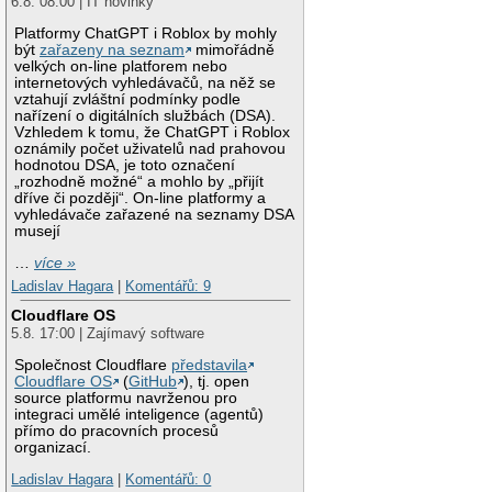
6.8. 08:00 | IT novinky
Platformy ChatGPT i Roblox by mohly
být
zařazeny na seznam
mimořádně
velkých on-line platforem nebo
internetových vyhledávačů, na něž se
vztahují zvláštní podmínky podle
nařízení o digitálních službách (DSA).
Vzhledem k tomu, že ChatGPT i Roblox
oznámily počet uživatelů nad prahovou
hodnotou DSA, je toto označení
„rozhodně možné“ a mohlo by „přijít
dříve či později“. On-line platformy a
vyhledávače zařazené na seznamy DSA
musejí
…
více »
Ladislav Hagara
|
Komentářů: 9
Cloudflare OS
5.8. 17:00 | Zajímavý software
Společnost Cloudflare
představila
Cloudflare OS
(
GitHub
), tj. open
source platformu navrženou pro
integraci umělé inteligence (agentů)
přímo do pracovních procesů
organizací.
Ladislav Hagara
|
Komentářů: 0