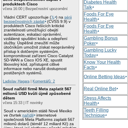
Diabetes Health
produktech Cisco
Talk
včera 16:00 | Bezpečnostní upozornění
Foods For Eye
Vládní CERT upozorňuje (
𝕏
) na
sérii
Health
bezpečnostních záplat
(CVSS 9.9) v
produktech Cisco řešících kritické
Foods For Eye
zranitelnosti umožňující obejití
Health
autentizace, eskalaci oprávnění,
Gambling Bonus
vzdálené spuštění kódu a odepření
služby. Úspěšné zneužití může
Poker
útočníkům umožnit získat neoprávněný
Gambling Lucky
přístup k dotčeným systémům,
Today
kompromitovat zařízení Cisco Catalyst
SD-WAN a Cisco IOS XE, spustit
Know Your Health
libovolný kód, zpřístupnit citlivé
Facts
informace nebo narušit dostupnost
postižených systémů.
Online Betting Ideas
Ladislav Hagara
|
Komentářů: 2
Real Online Bet
Soud nařídil firmě Meta zaplatit 567
milionů USD kvůli újmě způsobené
Stress Affects
dětem
včera 15:33 | IT novinky
Health
Teeth Filling
Soud v americkém státě Nové Mexiko
Technique
ve čtvrtek
nařídil
internetové
společnosti Meta Platforms zaplatit 567
milionů dolarů (téměř 12 miliard Kč) za