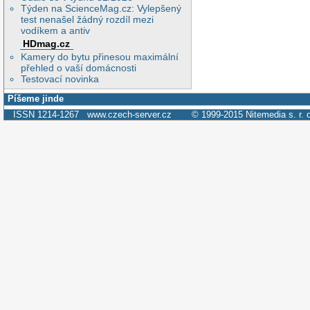
Týden na ScienceMag.cz: Vylepšený
test nenašel žádný rozdíl mezi
vodíkem a antiv
HDmag.cz
Kamery do bytu přinesou maximální
přehled o vaší domácnosti
Testovací novinka
Píšeme jinde
ISSN 1214-1267
www.czech-server.cz
© 1999-2015
Nitemedia s. r. 