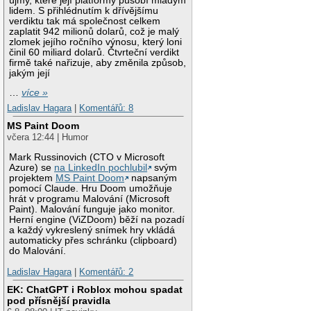
újmy, které její platformy působí mladým
lidem. S přihlédnutím k dřívějšímu
verdiktu tak má společnost celkem
zaplatit 942 milionů dolarů, což je malý
zlomek jejího ročního výnosu, který loni
činil 60 miliard dolarů. Čtvrteční verdikt
firmě také nařizuje, aby změnila způsob,
jakým její
…
více »
Ladislav Hagara
|
Komentářů: 8
MS Paint Doom
včera 12:44 | Humor
Mark Russinovich (CTO v Microsoft
Azure) se
na LinkedIn pochlubil
svým
projektem
MS Paint Doom
napsaným
pomocí Claude. Hru Doom umožňuje
hrát v programu Malování (Microsoft
Paint). Malování funguje jako monitor.
Herní engine (ViZDoom) běží na pozadí
a každý vykreslený snímek hry vkládá
automaticky přes schránku (clipboard)
do Malování.
Ladislav Hagara
|
Komentářů: 2
EK: ChatGPT i Roblox mohou spadat
pod přísnější pravidla