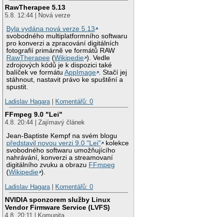
RawTherapee 5.13
5.8. 12:44 | Nová verze
Byla vydána nová verze 5.13
svobodného multiplatformního softwaru
pro konverzi a zpracování digitálních
fotografií primárně ve formátů RAW
RawTherapee
(
Wikipedie
). Vedle
zdrojových kódů je k dispozici také
balíček ve formátu
AppImage
. Stačí jej
stáhnout, nastavit právo ke spuštění a
spustit.
Ladislav Hagara
|
Komentářů: 0
FFmpeg 9.0 "Lei"
4.8. 20:44 | Zajímavý článek
Jean-Baptiste Kempf na svém blogu
představil novou verzi 9.0 "Lei"
kolekce
svobodného softwaru umožňujícího
nahrávání, konverzi a streamovaní
digitálního zvuku a obrazu
FFmpeg
(
Wikipedie
).
Ladislav Hagara
|
Komentářů: 0
NVIDIA sponzorem služby Linux
Vendor Firmware Service (LVFS)
4.8. 20:11 | Komunita