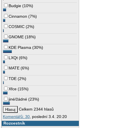
Budgie
(
10%
)
Cinnamon
(
7%
)
COSMIC
(
2%
)
GNOME
(
18%
)
KDE Plasma
(
30%
)
LXQt
(
6%
)
MATE
(
6%
)
TDE
(
2%
)
Xfce
(
15%
)
jiné/žádné
(
23%
)
Celkem 2344 hlasů
Komentářů: 30
, poslední 3.4. 20:20
Rozcestník