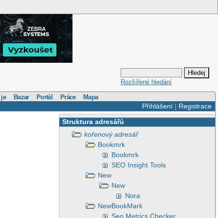
Rozšířené hledání
 je
Bazar
Portál
Práce
Mapa
Přihlášení
|
Registrace
Struktura adresářů
kořenový adresář
Bookmrk
Bookmrk
SEO Insight Tools
New
New
Nora
NewBookMark
Seo Metrics Checker