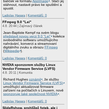
balíček ve formátu
AppImage
. Stačí jej
stáhnout, nastavit právo ke spuštění a
spustit.
Ladislav Hagara
|
Komentářů: 0
FFmpeg 9.0 "Lei"
4.8. 20:44 | Zajímavý článek
Jean-Baptiste Kempf na svém blogu
představil novou verzi 9.0 "Lei"
kolekce
svobodného softwaru umožňujícího
nahrávání, konverzi a streamovaní
digitálního zvuku a obrazu
FFmpeg
(
Wikipedie
).
Ladislav Hagara
|
Komentářů: 0
NVIDIA sponzorem služby Linux
Vendor Firmware Service (LVFS)
4.8. 20:11 | Komunita
Richard Hughes
oznámil
, že službu
Linux Vendor Firmware Service (LVFS)
umožňující aktualizovat firmware
zařízení na počítačích s Linuxem, nově
sponzoruje také společnost NVIDIA
.
Ladislav Hagara
|
Komentářů: 0
SlideRshow, prohlížeč fotek, ale i