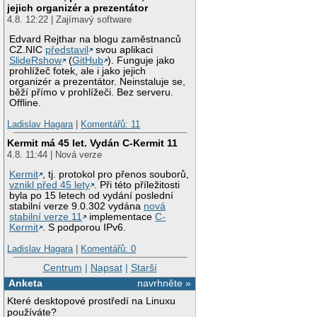
jejich organizér a prezentátor
4.8. 12:22 | Zajímavý software
Edvard Rejthar na blogu zaměstnanců
CZ.NIC
představil
svou aplikaci
SlideRshow
(
GitHub
). Funguje jako
prohlížeč fotek, ale i jako jejich
organizér a prezentátor. Neinstaluje se,
běží přímo v prohlížeči. Bez serveru.
Offline.
Ladislav Hagara
|
Komentářů: 11
Kermit má 45 let. Vydán C-Kermit 11
4.8. 11:44 | Nová verze
Kermit
, tj. protokol pro přenos souborů,
vznikl před 45 lety
. Při této příležitosti
byla po 15 letech od vydání poslední
stabilní verze 9.0.302 vydána
nová
stabilní verze 11
implementace
C-
Kermit
. S podporou IPv6.
Ladislav Hagara
|
Komentářů: 0
Centrum
|
Napsat
|
Starší
Anketa
navrhněte »
Které desktopové prostředí na Linuxu
používáte?