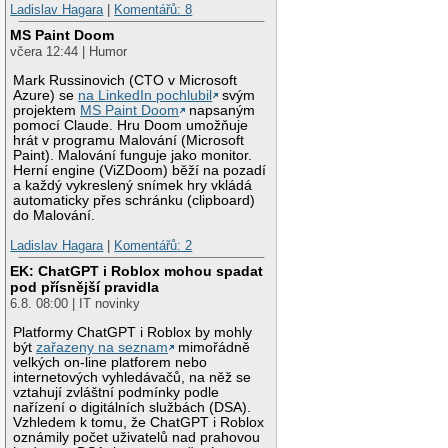
Ladislav Hagara
|
Komentářů: 8
MS Paint Doom
včera 12:44 | Humor
Mark Russinovich (CTO v Microsoft
Azure) se
na LinkedIn pochlubil
svým
projektem
MS Paint Doom
napsaným
pomocí Claude. Hru Doom umožňuje
hrát v programu Malování (Microsoft
Paint). Malování funguje jako monitor.
Herní engine (ViZDoom) běží na pozadí
a každý vykreslený snímek hry vkládá
automaticky přes schránku (clipboard)
do Malování.
Ladislav Hagara
|
Komentářů: 2
EK: ChatGPT i Roblox mohou spadat
pod přísnější pravidla
6.8. 08:00 | IT novinky
Platformy ChatGPT i Roblox by mohly
být
zařazeny na seznam
mimořádně
velkých on-line platforem nebo
internetových vyhledávačů, na něž se
vztahují zvláštní podmínky podle
nařízení o digitálních službách (DSA).
Vzhledem k tomu, že ChatGPT i Roblox
oznámily počet uživatelů nad prahovou