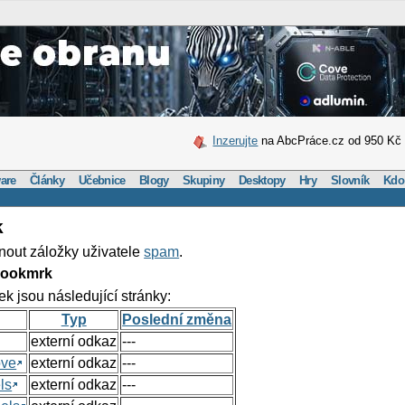
Inzerujte
na AbcPráce.cz od 950 Kč
are
Články
Učebnice
Blogy
Skupiny
Desktopy
Hry
Slovník
Kdo
k
nout záložky uživatele
spam
.
Bookmrk
ek jsou následující stránky:
Typ
Poslední změna
externí odkaz
---
ove
externí odkaz
---
ls
externí odkaz
---