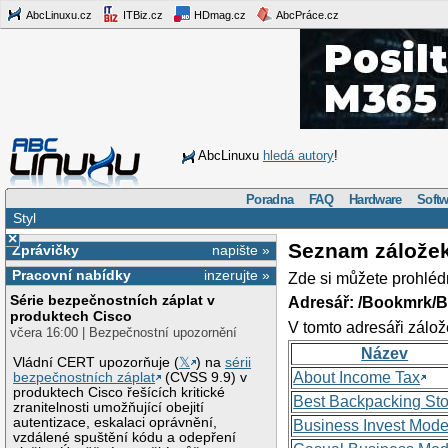
AbcLinuxu.cz
ITBiz.cz
HDmag.cz
AbcPráce.cz
AbcLinuxu
hledá autory
!
Poradna
FAQ
Hardware
Softw
Styl
×
Seznam zálože
Zprávičky
napište »
Pracovní nabídky
inzerujte »
Zde si můžete prohléd
Série bezpečnostních záplat v
Adresář: /Bookmrk/
produktech Cisco
V tomto adresáři zálož
včera 16:00 | Bezpečnostní upozornění
Název
Vládní CERT upozorňuje (
𝕏
) na
sérii
About Income Tax
bezpečnostních záplat
(CVSS 9.9) v
produktech Cisco řešících kritické
Best Backpacking St
zranitelnosti umožňující obejití
autentizace, eskalaci oprávnění,
Business Invest Mode
vzdálené spuštění kódu a odepření