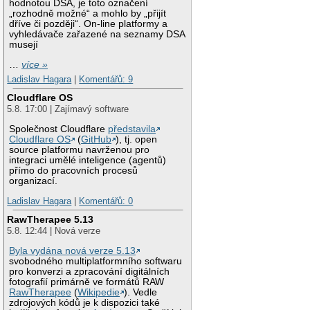
hodnotou DSA, je toto označení
„rozhodně možné“ a mohlo by „přijít
dříve či později“. On-line platformy a
vyhledávače zařazené na seznamy DSA
musejí
…
více »
Ladislav Hagara
|
Komentářů: 9
Cloudflare OS
5.8. 17:00 | Zajímavý software
Společnost Cloudflare
představila
Cloudflare OS
(
GitHub
), tj. open
source platformu navrženou pro
integraci umělé inteligence (agentů)
přímo do pracovních procesů
organizací.
Ladislav Hagara
|
Komentářů: 0
RawTherapee 5.13
5.8. 12:44 | Nová verze
Byla vydána nová verze 5.13
svobodného multiplatformního softwaru
pro konverzi a zpracování digitálních
fotografií primárně ve formátů RAW
RawTherapee
(
Wikipedie
). Vedle
zdrojových kódů je k dispozici také