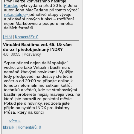
První verze konverzního nástroje
Pandoc
byla vydána před 20 lety. Jeho
autor John MacFarlane při tomto výročí
rekapituluje
jednotlivé etapy vývoje
a přidávání nových funkcí – rozšíření
nejen Markdownu a podporu mnoha
dalších formátů.
|🇵🇸
|
Komentářů: 0
Virtuální Bastlírna vol. 65: Už vám
dorazil předobjednaný INDX?
4.8. 00:55 | Pozvánky
Srpen přinesl nejen další spalující
vedro, ale také Virtuální Bastlírnu s
neméně žhavými novinkami. Využijte
tedy předpovědi na deštivý čtvrteční
večer a od 20:00 se připojte online k
tomuto neformálnímu setkání kutilů,
techniků a vědců, kde se strahovskými
bastlíři proberete nejzajímavější věci, na
které jste narazili za poslední měsíc.
Pokud jde o novinky, řeč zcela jistě
přijde na systém INDX pro tiskárny
Průša, který na konci
…
více »
bkralik
|
Komentářů: 0