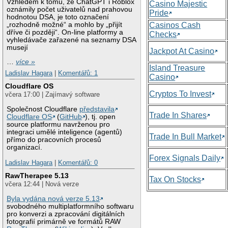
Vzhledem k tomu, že ChatGPT i Roblox
Casino Majestic
oznámily počet uživatelů nad prahovou
Pride
hodnotou DSA, je toto označení
„rozhodně možné“ a mohlo by „přijít
Casinos Cash
dříve či později“. On-line platformy a
Checks
vyhledávače zařazené na seznamy DSA
musejí
Jackpot At Casino
…
více »
Island Treasure
Ladislav Hagara
|
Komentářů: 1
Casino
Cloudflare OS
Cryptos To Invest
včera 17:00 | Zajímavý software
Společnost Cloudflare
představila
Trade In Shares
Cloudflare OS
(
GitHub
), tj. open
source platformu navrženou pro
integraci umělé inteligence (agentů)
Trade In Bull Market
přímo do pracovních procesů
organizací.
Forex Signals Daily
Ladislav Hagara
|
Komentářů: 0
RawTherapee 5.13
Tax On Stocks
včera 12:44 | Nová verze
Byla vydána nová verze 5.13
svobodného multiplatformního softwaru
pro konverzi a zpracování digitálních
fotografií primárně ve formátů RAW