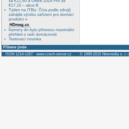
za €22,50 a Office 2024 Pro za
€17,15 – akce B
Týden na ITBiz: Čína podle zdrojů
zahájila výrobu zařízení pro domácí
produkci v
HDmag.cz
Kamery do bytu přinesou maximální
přehled o vaší domácnosti
Testovací novinka
Píšeme jinde
ISSN 1214-1267
www.czech-server.cz
© 1999-2015
Nitemedia s. r. 