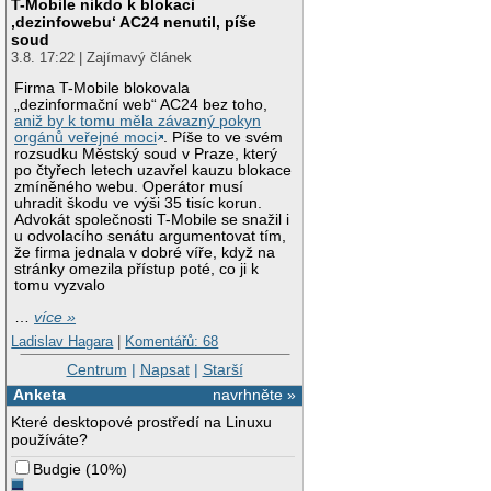
T-Mobile nikdo k blokaci
‚dezinfowebu‘ AC24 nenutil, píše
soud
3.8. 17:22 | Zajímavý článek
Firma T-Mobile blokovala
„dezinformační web“ AC24 bez toho,
aniž by k tomu měla závazný pokyn
orgánů veřejné moci
. Píše to ve svém
rozsudku Městský soud v Praze, který
po čtyřech letech uzavřel kauzu blokace
zmíněného webu. Operátor musí
uhradit škodu ve výši 35 tisíc korun.
Advokát společnosti T-Mobile se snažil i
u odvolacího senátu argumentovat tím,
že firma jednala v dobré víře, když na
stránky omezila přístup poté, co ji k
tomu vyzvalo
…
více »
Ladislav Hagara
|
Komentářů: 68
Centrum
|
Napsat
|
Starší
Anketa
navrhněte »
Které desktopové prostředí na Linuxu
používáte?
Budgie
(
10%
)