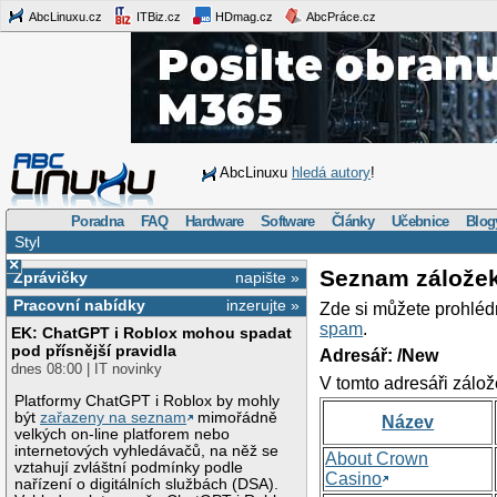
AbcLinuxu.cz
ITBiz.cz
HDmag.cz
AbcPráce.cz
AbcLinuxu
hledá autory
!
Poradna
FAQ
Hardware
Software
Články
Učebnice
Blog
Styl
×
Seznam zálože
Zprávičky
napište »
Pracovní nabídky
inzerujte »
Zde si můžete prohléd
spam
.
EK: ChatGPT i Roblox mohou spadat
pod přísnější pravidla
Adresář: /New
dnes 08:00 | IT novinky
V tomto adresáři zálož
Platformy ChatGPT i Roblox by mohly
být
zařazeny na seznam
mimořádně
Název
velkých on-line platforem nebo
internetových vyhledávačů, na něž se
About Crown
vztahují zvláštní podmínky podle
Casino
nařízení o digitálních službách (DSA).