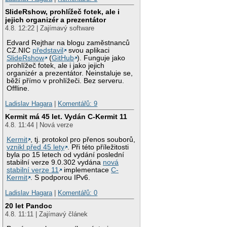
SlideRshow, prohlížeč fotek, ale i
jejich organizér a prezentátor
4.8. 12:22 | Zajímavý software
Edvard Rejthar na blogu zaměstnanců
CZ.NIC
představil
svou aplikaci
SlideRshow
(
GitHub
). Funguje jako
prohlížeč fotek, ale i jako jejich
organizér a prezentátor. Neinstaluje se,
běží přímo v prohlížeči. Bez serveru.
Offline.
Ladislav Hagara
|
Komentářů: 9
Kermit má 45 let. Vydán C-Kermit 11
4.8. 11:44 | Nová verze
Kermit
, tj. protokol pro přenos souborů,
vznikl před 45 lety
. Při této příležitosti
byla po 15 letech od vydání poslední
stabilní verze 9.0.302 vydána
nová
stabilní verze 11
implementace
C-
Kermit
. S podporou IPv6.
Ladislav Hagara
|
Komentářů: 0
20 let Pandoc
4.8. 11:11 | Zajímavý článek