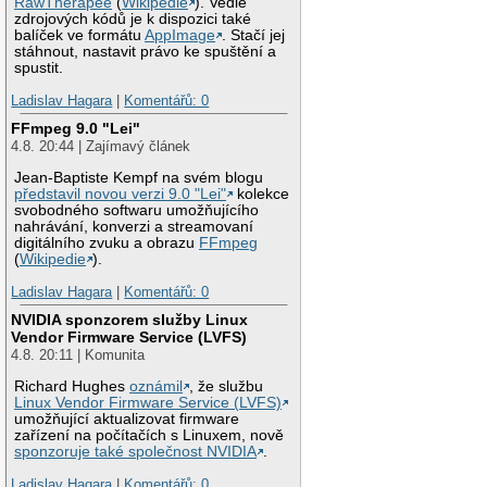
RawTherapee
(
Wikipedie
). Vedle
zdrojových kódů je k dispozici také
balíček ve formátu
AppImage
. Stačí jej
stáhnout, nastavit právo ke spuštění a
spustit.
Ladislav Hagara
|
Komentářů: 0
FFmpeg 9.0 "Lei"
4.8. 20:44 | Zajímavý článek
Jean-Baptiste Kempf na svém blogu
představil novou verzi 9.0 "Lei"
kolekce
svobodného softwaru umožňujícího
nahrávání, konverzi a streamovaní
digitálního zvuku a obrazu
FFmpeg
(
Wikipedie
).
Ladislav Hagara
|
Komentářů: 0
NVIDIA sponzorem služby Linux
Vendor Firmware Service (LVFS)
4.8. 20:11 | Komunita
Richard Hughes
oznámil
, že službu
Linux Vendor Firmware Service (LVFS)
umožňující aktualizovat firmware
zařízení na počítačích s Linuxem, nově
sponzoruje také společnost NVIDIA
.
Ladislav Hagara
|
Komentářů: 0