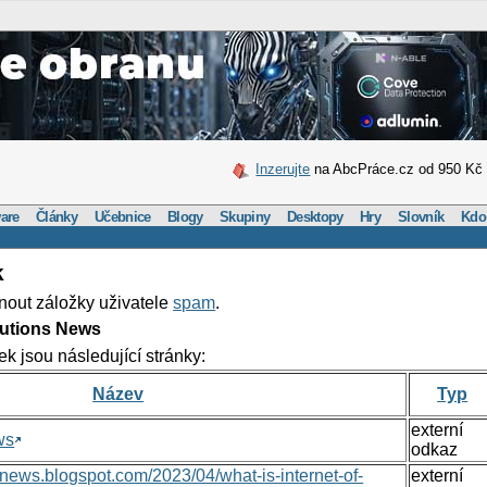
Inzerujte
na AbcPráce.cz od 950 Kč
are
Články
Učebnice
Blogy
Skupiny
Desktopy
Hry
Slovník
Kdo
k
nout záložky uživatele
spam
.
lutions News
ek jsou následující stránky:
Název
Typ
externí
ws
odkaz
nsnews.blogspot.com/2023/04/what-is-internet-of-
externí