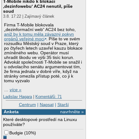
T-Mobile nikdo k blokaci
‚dezinfowebu‘ AC24 nenutil, píše
soud
3.8. 17:22 | Zajímavý článek
Firma T-Mobile blokovala
„dezinformační web“ AC24 bez toho,
aniž by k tomu měla závazný pokyn
orgánů veřejné moci
. Píše to ve svém
rozsudku Městský soud v Praze, který
po čtyřech letech uzavřel kauzu blokace
zmíněného webu. Operátor musí
uhradit škodu ve výši 35 tisíc korun.
Advokát společnosti T-Mobile se snažil i
u odvolacího senátu argumentovat tím,
že firma jednala v dobré víře, když na
stránky omezila přístup poté, co ji k
tomu vyzvalo
…
více »
Ladislav Hagara
|
Komentářů: 71
Centrum
|
Napsat
|
Starší
Anketa
navrhněte »
Které desktopové prostředí na Linuxu
používáte?
Budgie
(
10%
)