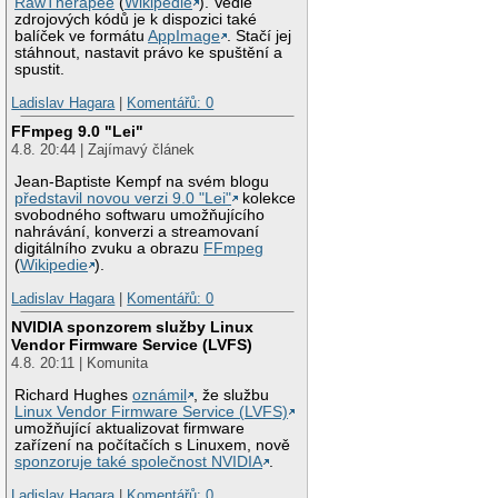
RawTherapee
(
Wikipedie
). Vedle
zdrojových kódů je k dispozici také
balíček ve formátu
AppImage
. Stačí jej
stáhnout, nastavit právo ke spuštění a
spustit.
Ladislav Hagara
|
Komentářů: 0
FFmpeg 9.0 "Lei"
4.8. 20:44 | Zajímavý článek
Jean-Baptiste Kempf na svém blogu
představil novou verzi 9.0 "Lei"
kolekce
svobodného softwaru umožňujícího
nahrávání, konverzi a streamovaní
digitálního zvuku a obrazu
FFmpeg
(
Wikipedie
).
Ladislav Hagara
|
Komentářů: 0
NVIDIA sponzorem služby Linux
Vendor Firmware Service (LVFS)
4.8. 20:11 | Komunita
Richard Hughes
oznámil
, že službu
Linux Vendor Firmware Service (LVFS)
umožňující aktualizovat firmware
zařízení na počítačích s Linuxem, nově
sponzoruje také společnost NVIDIA
.
Ladislav Hagara
|
Komentářů: 0