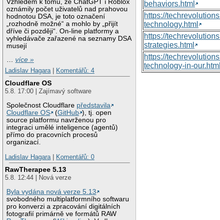
Vzhledem k tomu, že ChatGPT i Roblox
behaviors.html
oznámily počet uživatelů nad prahovou
https://techrevoluti
hodnotou DSA, je toto označení
„rozhodně možné“ a mohlo by „přijít
technology.html
dříve či později“. On-line platformy a
https://techrevolutio
vyhledávače zařazené na seznamy DSA
strategies.html
musejí
https://techrevolutio
…
více »
technology-in-our.htm
Ladislav Hagara
|
Komentářů: 4
Cloudflare OS
5.8. 17:00 | Zajímavý software
Společnost Cloudflare
představila
Cloudflare OS
(
GitHub
), tj. open
source platformu navrženou pro
integraci umělé inteligence (agentů)
přímo do pracovních procesů
organizací.
Ladislav Hagara
|
Komentářů: 0
RawTherapee 5.13
5.8. 12:44 | Nová verze
Byla vydána nová verze 5.13
svobodného multiplatformního softwaru
pro konverzi a zpracování digitálních
fotografií primárně ve formátů RAW