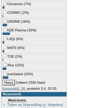
Cinnamon
(
7%
)
COSMIC
(
2%
)
GNOME
(
18%
)
KDE Plasma
(
30%
)
LXQt
(
6%
)
MATE
(
6%
)
TDE
(
2%
)
Xfce
(
15%
)
jiné/žádné
(
23%
)
Celkem 2335 hlasů
Komentářů: 30
, poslední 3.4. 20:20
Rozcestník
AbcLinuxu
Týden na ScienceMag.cz: Vylepšený