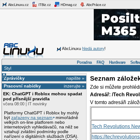
AbcLinuxu.cz
ITBiz.cz
HDmag.cz
AbcPráce.cz
AbcLinuxu
hledá autory
!
Poradna
FAQ
Hardware
Softw
Styl
×
Seznam zálože
Zprávičky
napište »
Pracovní nabídky
inzerujte »
Zde si můžete prohléd
EK: ChatGPT i Roblox mohou spadat
Adresář: /Tech Revo
pod přísnější pravidla
V tomto adresáři zálož
včera 08:00 | IT novinky
Platformy ChatGPT i Roblox by mohly
být
zařazeny na seznam
mimořádně
velkých on-line platforem nebo
Tech Revolutions Ne
internetových vyhledávačů, na něž se
vztahují zvláštní podmínky podle
nařízení o digitálních službách (DSA).
https://techrevolutio