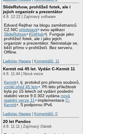
SlideRshow, prohlížeč fotek, ale i
jejich organizér a prezentátor
4.8. 12:22 | Zajímavý software
Edvard Rejthar na blogu zaměstnanců
CZ.NIC
představil
svou aplikaci
SlideRshow
(
GitHub
). Funguje jako
prohlížeč fotek, ale i jako jejich
organizér a prezentátor. Neinstaluje se,
běží přímo v prohlížeči. Bez serveru.
Offline.
Ladislav Hagara
|
Komentářů: 11
Kermit má 45 let. Vydán C-Kermit 11
4.8. 11:44 | Nová verze
Kermit
, tj. protokol pro přenos souborů,
vznikl před 45 lety
. Při této příležitosti
byla po 15 letech od vydání poslední
stabilní verze 9.0.302 vydána
nová
stabilní verze 11
implementace
C-
Kermit
. S podporou IPv6.
Ladislav Hagara
|
Komentářů: 0
20 let Pandoc
4.8. 11:11 | Zajímavý článek