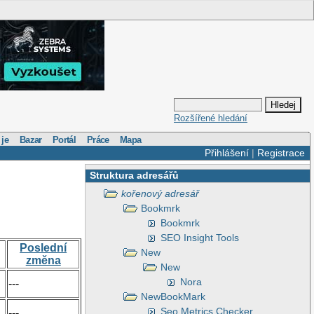
Rozšířené hledání
 je
Bazar
Portál
Práce
Mapa
Přihlášení
|
Registrace
Struktura adresářů
kořenový adresář
Bookmrk
Bookmrk
SEO Insight Tools
Poslední
New
změna
New
Nora
---
NewBookMark
Seo Metrics Checker
---