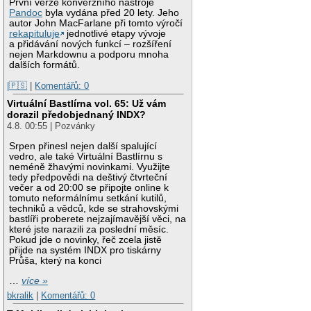
První verze konverzního nástroje
Pandoc
byla vydána před 20 lety. Jeho
autor John MacFarlane při tomto výročí
rekapituluje
jednotlivé etapy vývoje
a přidávání nových funkcí – rozšíření
nejen Markdownu a podporu mnoha
dalších formátů.
|🇵🇸
|
Komentářů: 0
Virtuální Bastlírna vol. 65: Už vám
dorazil předobjednaný INDX?
4.8. 00:55 | Pozvánky
Srpen přinesl nejen další spalující
vedro, ale také Virtuální Bastlírnu s
neméně žhavými novinkami. Využijte
tedy předpovědi na deštivý čtvrteční
večer a od 20:00 se připojte online k
tomuto neformálnímu setkání kutilů,
techniků a vědců, kde se strahovskými
bastlíři proberete nejzajímavější věci, na
které jste narazili za poslední měsíc.
Pokud jde o novinky, řeč zcela jistě
přijde na systém INDX pro tiskárny
Průša, který na konci
…
více »
bkralik
|
Komentářů: 0