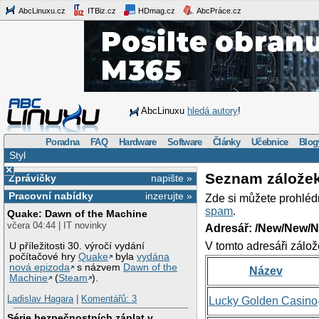
AbcLinuxu.cz
ITBiz.cz
HDmag.cz
AbcPráce.cz
AbcLinuxu
hledá autory
!
Poradna
FAQ
Hardware
Software
Články
Učebnice
Blog
Styl
×
Seznam zálože
Zprávičky
napište »
Pracovní nabídky
inzerujte »
Zde si můžete prohléd
spam
.
Quake: Dawn of the Machine
včera 04:44 | IT novinky
Adresář: /New/New/N
V tomto adresáři zálož
U příležitosti 30. výročí vydání
počítačové hry
Quake
byla
vydána
nová epizoda
s názvem
Dawn of the
Název
Machine
(
Steam
).
Ladislav Hagara
|
Komentářů: 3
Lucky Golden Casino
Série bezpečnostních záplat v