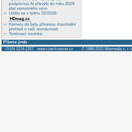
podpůrnou AI převýší do roku 2028
plat samotného vývo
Událo se v týdnu 32/2026
HDmag.cz
Kamery do bytu přinesou maximální
přehled o vaší domácnosti
Testovací novinka
Píšeme jinde
ISSN 1214-1267
www.czech-server.cz
© 1999-2015
Nitemedia s. r. 