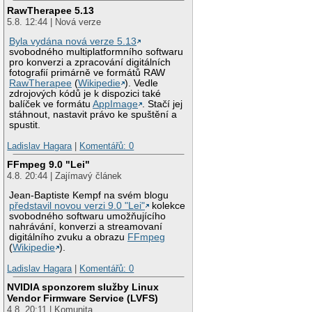
RawTherapee 5.13
5.8. 12:44 | Nová verze
Byla vydána nová verze 5.13
svobodného multiplatformního softwaru
pro konverzi a zpracování digitálních
fotografií primárně ve formátů RAW
RawTherapee
(
Wikipedie
). Vedle
zdrojových kódů je k dispozici také
balíček ve formátu
AppImage
. Stačí jej
stáhnout, nastavit právo ke spuštění a
spustit.
Ladislav Hagara
|
Komentářů: 0
FFmpeg 9.0 "Lei"
4.8. 20:44 | Zajímavý článek
Jean-Baptiste Kempf na svém blogu
představil novou verzi 9.0 "Lei"
kolekce
svobodného softwaru umožňujícího
nahrávání, konverzi a streamovaní
digitálního zvuku a obrazu
FFmpeg
(
Wikipedie
).
Ladislav Hagara
|
Komentářů: 0
NVIDIA sponzorem služby Linux
Vendor Firmware Service (LVFS)
4.8. 20:11 | Komunita