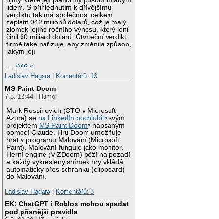
újmy, které její platformy působí mladým
lidem. S přihlédnutím k dřívějšímu
verdiktu tak má společnost celkem
zaplatit 942 milionů dolarů, což je malý
zlomek jejího ročního výnosu, který loni
činil 60 miliard dolarů. Čtvrteční verdikt
firmě také nařizuje, aby změnila způsob,
jakým její
…
více »
Ladislav Hagara
|
Komentářů: 13
MS Paint Doom
7.8. 12:44 | Humor
Mark Russinovich (CTO v Microsoft
Azure) se
na LinkedIn pochlubil
svým
projektem
MS Paint Doom
napsaným
pomocí Claude. Hru Doom umožňuje
hrát v programu Malování (Microsoft
Paint). Malování funguje jako monitor.
Herní engine (ViZDoom) běží na pozadí
a každý vykreslený snímek hry vkládá
automaticky přes schránku (clipboard)
do Malování.
Ladislav Hagara
|
Komentářů: 3
EK: ChatGPT i Roblox mohou spadat
pod přísnější pravidla