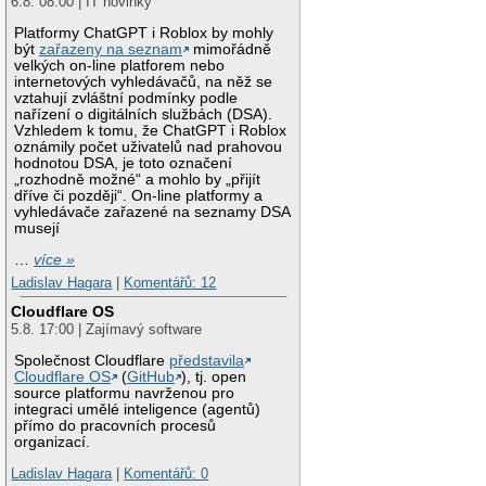
6.8. 08:00 | IT novinky
Platformy ChatGPT i Roblox by mohly
být
zařazeny na seznam
mimořádně
velkých on-line platforem nebo
internetových vyhledávačů, na něž se
vztahují zvláštní podmínky podle
nařízení o digitálních službách (DSA).
Vzhledem k tomu, že ChatGPT i Roblox
oznámily počet uživatelů nad prahovou
hodnotou DSA, je toto označení
„rozhodně možné“ a mohlo by „přijít
dříve či později“. On-line platformy a
vyhledávače zařazené na seznamy DSA
musejí
…
více »
Ladislav Hagara
|
Komentářů: 12
Cloudflare OS
5.8. 17:00 | Zajímavý software
Společnost Cloudflare
představila
Cloudflare OS
(
GitHub
), tj. open
source platformu navrženou pro
integraci umělé inteligence (agentů)
přímo do pracovních procesů
organizací.
Ladislav Hagara
|
Komentářů: 0