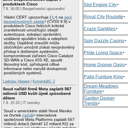
produktech Cisco
Slot Empire City
7.8. 16:00 | Bezpečnostní upozornění
Royal City Roulette
Vládní CERT upozorňuje (
𝕏
) na
sérii
bezpečnostních záplat
(CVSS 9.9) v
produktech Cisco řešících kritické
Craze Gambles
zranitelnosti umožňující obejití
autentizace, eskalaci oprávnění,
vzdálené spuštění kódu a odepření
Spin Dazzle Casino
služby. Úspěšné zneužití může
útočníkům umožnit získat neoprávněný
přístup k dotčeným systémům,
Pride Living Space
kompromitovat zařízení Cisco Catalyst
SD-WAN a Cisco IOS XE, spustit
libovolný kód, zpřístupnit citlivé
Home Groove Oasis
informace nebo narušit dostupnost
postižených systémů.
Patio Funiture King
Ladislav Hagara
|
Komentářů: 2
Dream Meadows
Soud nařídil firmě Meta zaplatit 567
Furniture
milionů USD kvůli újmě způsobené
Garden Design
dětem
7.8. 15:33 | IT novinky
Trends
Soud v americkém státě Nové Mexiko
ve čtvrtek
nařídil
internetové
společnosti Meta Platforms zaplatit 567
milionů dolarů (téměř 12 miliard Kč) za