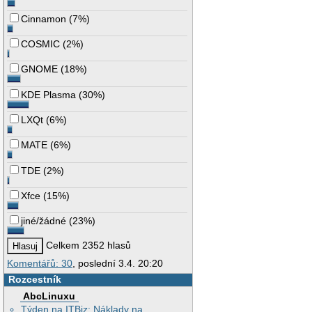
Cinnamon
(
7%
)
COSMIC
(
2%
)
GNOME
(
18%
)
KDE Plasma
(
30%
)
LXQt
(
6%
)
MATE
(
6%
)
TDE
(
2%
)
Xfce
(
15%
)
jiné/žádné
(
23%
)
Celkem 2352 hlasů
Komentářů: 30
, poslední 3.4. 20:20
Rozcestník
AbcLinuxu
Týden na ITBiz: Náklady na