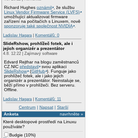
Richard Hughes
oznámil
, že službu
Linux Vendor Firmware Service (LVFS)
umožňující aktualizovat firmware
zařízení na počítačích s Linuxem, nově
sponzoruje také společnost NVIDIA
.
Ladislav Hagara
|
Komentářů: 0
SlideRshow, prohlížeč fotek, ale i
jejich organizér a prezentátor
4.8. 12:22 | Zajímavý software
Edvard Rejthar na blogu zaměstnanců
CZ.NIC
představil
svou aplikaci
SlideRshow
(
GitHub
). Funguje jako
prohlížeč fotek, ale i jako jejich
organizér a prezentátor. Neinstaluje se,
běží přímo v prohlížeči. Bez serveru.
Offline.
Ladislav Hagara
|
Komentářů: 11
Centrum
|
Napsat
|
Starší
Anketa
navrhněte »
Které desktopové prostředí na Linuxu
používáte?
Budgie
(
10%
)