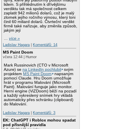
újmy, které její platformy působí mladým
lidem. S přihlédnutím k dřívějšímu
verdiktu tak má společnost celkem
zaplatit 942 milionů dolarů, což je malý
zlomek jejího ročního výnosu, který loni
činil 60 miliard dolarů. Čtvrteční verdikt
firmě také nařizuje, aby změnila způsob,
jakým její
…
více »
Ladislav Hagara
|
Komentářů: 14
MS Paint Doom
včera 12:44 | Humor
Mark Russinovich (CTO v Microsoft
Azure) se
na LinkedIn pochlubil
svým
projektem
MS Paint Doom
napsaným
pomocí Claude. Hru Doom umožňuje
hrát v programu Malování (Microsoft
Paint). Malování funguje jako monitor.
Herní engine (ViZDoom) běží na pozadí
a každý vykreslený snímek hry vkládá
automaticky přes schránku (clipboard)
do Malování.
Ladislav Hagara
|
Komentářů: 3
EK: ChatGPT i Roblox mohou spadat
pod přísnější pravidla