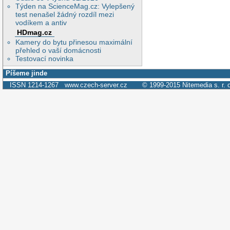
Týden na ScienceMag.cz: Vylepšený
test nenašel žádný rozdíl mezi
vodíkem a antiv
HDmag.cz
Kamery do bytu přinesou maximální
přehled o vaší domácnosti
Testovací novinka
Píšeme jinde
ISSN 1214-1267
www.czech-server.cz
© 1999-2015
Nitemedia s. r. 