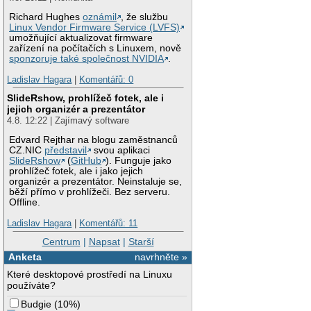
Richard Hughes
oznámil
, že službu
Linux Vendor Firmware Service (LVFS)
umožňující aktualizovat firmware
zařízení na počítačích s Linuxem, nově
sponzoruje také společnost NVIDIA
.
Ladislav Hagara
|
Komentářů: 0
SlideRshow, prohlížeč fotek, ale i
jejich organizér a prezentátor
4.8. 12:22 | Zajímavý software
Edvard Rejthar na blogu zaměstnanců
CZ.NIC
představil
svou aplikaci
SlideRshow
(
GitHub
). Funguje jako
prohlížeč fotek, ale i jako jejich
organizér a prezentátor. Neinstaluje se,
běží přímo v prohlížeči. Bez serveru.
Offline.
Ladislav Hagara
|
Komentářů: 11
Centrum
|
Napsat
|
Starší
Anketa
navrhněte »
Které desktopové prostředí na Linuxu
používáte?
Budgie
(
10%
)