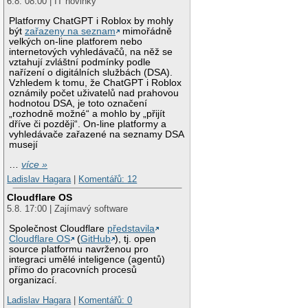
6.8. 08:00 | IT novinky
Platformy ChatGPT i Roblox by mohly
být
zařazeny na seznam
mimořádně
velkých on-line platforem nebo
internetových vyhledávačů, na něž se
vztahují zvláštní podmínky podle
nařízení o digitálních službách (DSA).
Vzhledem k tomu, že ChatGPT i Roblox
oznámily počet uživatelů nad prahovou
hodnotou DSA, je toto označení
„rozhodně možné“ a mohlo by „přijít
dříve či později“. On-line platformy a
vyhledávače zařazené na seznamy DSA
musejí
…
více »
Ladislav Hagara
|
Komentářů: 12
Cloudflare OS
5.8. 17:00 | Zajímavý software
Společnost Cloudflare
představila
Cloudflare OS
(
GitHub
), tj. open
source platformu navrženou pro
integraci umělé inteligence (agentů)
přímo do pracovních procesů
organizací.
Ladislav Hagara
|
Komentářů: 0