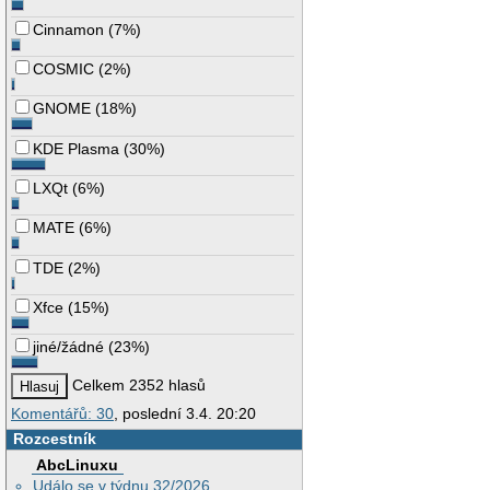
Cinnamon
(
7%
)
COSMIC
(
2%
)
GNOME
(
18%
)
KDE Plasma
(
30%
)
LXQt
(
6%
)
MATE
(
6%
)
TDE
(
2%
)
Xfce
(
15%
)
jiné/žádné
(
23%
)
Celkem 2352 hlasů
Komentářů: 30
, poslední 3.4. 20:20
Rozcestník
AbcLinuxu
Událo se v týdnu 32/2026