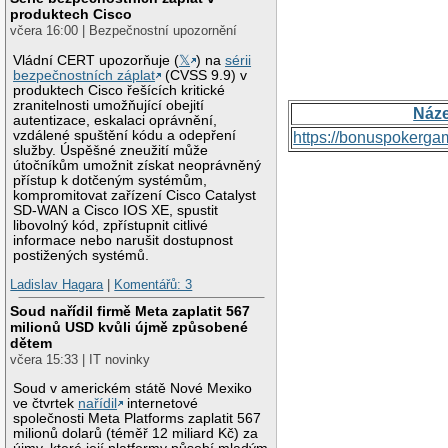
produktech Cisco
včera 16:00 | Bezpečnostní upozornění
Vládní CERT upozorňuje (
𝕏
) na
sérii
bezpečnostních záplat
(CVSS 9.9) v
produktech Cisco řešících kritické
zranitelnosti umožňující obejití
Náz
autentizace, eskalaci oprávnění,
vzdálené spuštění kódu a odepření
https://bonuspokerga
služby. Úspěšné zneužití může
útočníkům umožnit získat neoprávněný
přístup k dotčeným systémům,
kompromitovat zařízení Cisco Catalyst
SD-WAN a Cisco IOS XE, spustit
libovolný kód, zpřístupnit citlivé
informace nebo narušit dostupnost
postižených systémů.
Ladislav Hagara
|
Komentářů: 3
Soud nařídil firmě Meta zaplatit 567
milionů USD kvůli újmě způsobené
dětem
včera 15:33 | IT novinky
Soud v americkém státě Nové Mexiko
ve čtvrtek
nařídil
internetové
společnosti Meta Platforms zaplatit 567
milionů dolarů (téměř 12 miliard Kč) za