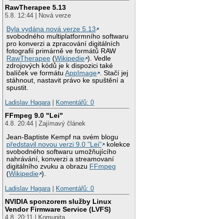
RawTherapee 5.13
5.8. 12:44 | Nová verze
Byla vydána nová verze 5.13
svobodného multiplatformního softwaru
pro konverzi a zpracování digitálních
fotografií primárně ve formátů RAW
RawTherapee
(
Wikipedie
). Vedle
zdrojových kódů je k dispozici také
balíček ve formátu
AppImage
. Stačí jej
stáhnout, nastavit právo ke spuštění a
spustit.
Ladislav Hagara
|
Komentářů: 0
FFmpeg 9.0 "Lei"
4.8. 20:44 | Zajímavý článek
Jean-Baptiste Kempf na svém blogu
představil novou verzi 9.0 "Lei"
kolekce
svobodného softwaru umožňujícího
nahrávání, konverzi a streamovaní
digitálního zvuku a obrazu
FFmpeg
(
Wikipedie
).
Ladislav Hagara
|
Komentářů: 0
NVIDIA sponzorem služby Linux
Vendor Firmware Service (LVFS)
4.8. 20:11 | Komunita