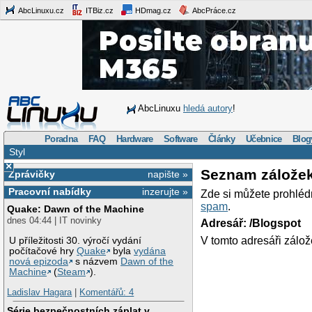
AbcLinuxu.cz
ITBiz.cz
HDmag.cz
AbcPráce.cz
AbcLinuxu
hledá autory
!
Poradna
FAQ
Hardware
Software
Články
Učebnice
Blog
Styl
×
Seznam zálože
Zprávičky
napište »
Pracovní nabídky
inzerujte »
Zde si můžete prohléd
spam
.
Quake: Dawn of the Machine
dnes 04:44 | IT novinky
Adresář: /Blogspot
V tomto adresáři zálož
U příležitosti 30. výročí vydání
počítačové hry
Quake
byla
vydána
nová epizoda
s názvem
Dawn of the
Machine
(
Steam
).
Ladislav Hagara
|
Komentářů: 4
Série bezpečnostních záplat v