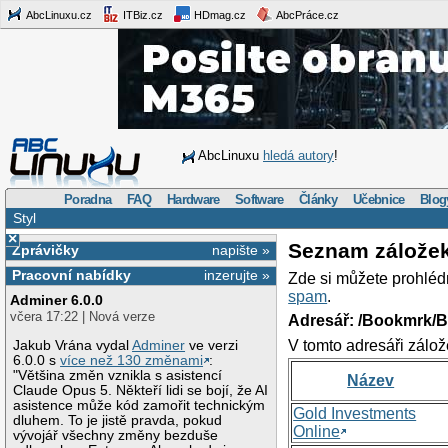
AbcLinuxu.cz
ITBiz.cz
HDmag.cz
AbcPráce.cz
AbcLinuxu
hledá autory
!
Poradna
FAQ
Hardware
Software
Články
Učebnice
Blog
Styl
×
Seznam zálože
Zprávičky
napište »
Pracovní nabídky
inzerujte »
Zde si můžete prohléd
spam
.
Adminer 6.0.0
včera 17:22 | Nová verze
Adresář: /Bookmrk/
V tomto adresáři zálož
Jakub Vrána vydal
Adminer
ve verzi
6.0.0 s
více než 130 změnami
:
"Většina změn vznikla s asistencí
Název
Claude Opus 5. Někteří lidi se bojí, že AI
asistence může kód zamořit technickým
Gold Investments
dluhem. To je jistě pravda, pokud
Online
vývojář všechny změny bezduše