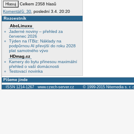
Celkem 2358 hlasů
Komentářů: 30
, poslední 3.4. 20:20
Rozcestník
AbcLinuxu
Jaderné noviny – přehled za
červenec 2026
Týden na ITBiz: Náklady na
podpůrnou AI převýší do roku 2028
plat samotného vývo
HDmag.cz
Kamery do bytu přinesou maximální
přehled o vaší domácnosti
Testovací novinka
Píšeme jinde
ISSN 1214-1267
www.czech-server.cz
© 1999-2015
Nitemedia s. r. 