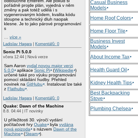
odbouchne Enterem. Ale pokud si
Casual Business
pořádně projde plán, vyjedná v něm
Models
změny a pak totéž udělá i s
vygenerovaným kódem, kvalita kódu
Home Roof Colors
stoupne a technický dluh naopak
klesne. Je to jako párové programování
s
Home Floor Tile
…
více »
Business Invest
Ladislav Hagara
|
Komentářů: 0
Models
Sonic Pi 5.0.0
About Income Tax
včera 12:44 | Nová verze
Sam Aaron
vydal novou major verzi
Health Guard Oil
5.0.0
aplikace
Sonic Pi
(
Wikipedie
)
určené také pro výuku programování
pomocí skládání hudby. Přehled
Kidney Health Tips
novinek na
GitHubu
. Instalovat lze také
z
Flathubu
.
Best Backpacking
Stove
Ladislav Hagara
|
Komentářů: 0
Quake: Dawn of the Machine
Plumbing Chelsea
8.8. 04:44 | IT novinky
U příležitosti 30. výročí vydání
počítačové hry
Quake
byla
vydána
nová epizoda
s názvem
Dawn of the
Machine
(
Steam
).