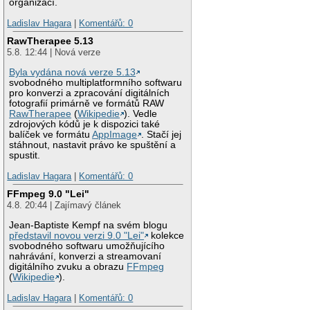
organizací.
Ladislav Hagara
|
Komentářů: 0
RawTherapee 5.13
5.8. 12:44 | Nová verze
Byla vydána nová verze 5.13
svobodného multiplatformního softwaru
pro konverzi a zpracování digitálních
fotografií primárně ve formátů RAW
RawTherapee
(
Wikipedie
). Vedle
zdrojových kódů je k dispozici také
balíček ve formátu
AppImage
. Stačí jej
stáhnout, nastavit právo ke spuštění a
spustit.
Ladislav Hagara
|
Komentářů: 0
FFmpeg 9.0 "Lei"
4.8. 20:44 | Zajímavý článek
Jean-Baptiste Kempf na svém blogu
představil novou verzi 9.0 "Lei"
kolekce
svobodného softwaru umožňujícího
nahrávání, konverzi a streamovaní
digitálního zvuku a obrazu
FFmpeg
(
Wikipedie
).
Ladislav Hagara
|
Komentářů: 0