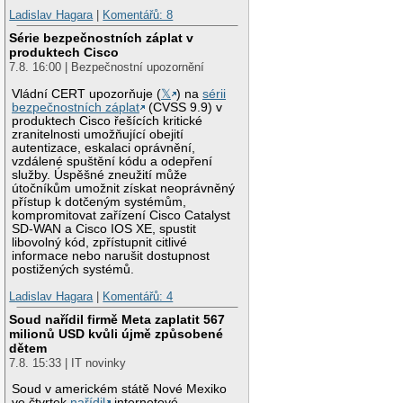
Ladislav Hagara
|
Komentářů: 8
Série bezpečnostních záplat v
produktech Cisco
7.8. 16:00 | Bezpečnostní upozornění
Vládní CERT upozorňuje (
𝕏
) na
sérii
bezpečnostních záplat
(CVSS 9.9) v
produktech Cisco řešících kritické
zranitelnosti umožňující obejití
autentizace, eskalaci oprávnění,
vzdálené spuštění kódu a odepření
služby. Úspěšné zneužití může
útočníkům umožnit získat neoprávněný
přístup k dotčeným systémům,
kompromitovat zařízení Cisco Catalyst
SD-WAN a Cisco IOS XE, spustit
libovolný kód, zpřístupnit citlivé
informace nebo narušit dostupnost
postižených systémů.
Ladislav Hagara
|
Komentářů: 4
Soud nařídil firmě Meta zaplatit 567
milionů USD kvůli újmě způsobené
dětem
7.8. 15:33 | IT novinky
Soud v americkém státě Nové Mexiko
ve čtvrtek
nařídil
internetové