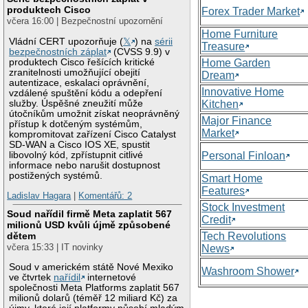
produktech Cisco
Forex Trader Market
včera 16:00 | Bezpečnostní upozornění
Home Furniture
Vládní CERT upozorňuje (
𝕏
) na
sérii
Treasure
bezpečnostních záplat
(CVSS 9.9) v
produktech Cisco řešících kritické
Home Garden
zranitelnosti umožňující obejití
Dream
autentizace, eskalaci oprávnění,
Innovative Home
vzdálené spuštění kódu a odepření
služby. Úspěšné zneužití může
Kitchen
útočníkům umožnit získat neoprávněný
Major Finance
přístup k dotčeným systémům,
Market
kompromitovat zařízení Cisco Catalyst
SD-WAN a Cisco IOS XE, spustit
libovolný kód, zpřístupnit citlivé
Personal Finloan
informace nebo narušit dostupnost
postižených systémů.
Smart Home
Features
Ladislav Hagara
|
Komentářů: 2
Stock Investment
Soud nařídil firmě Meta zaplatit 567
Credit
milionů USD kvůli újmě způsobené
Tech Revolutions
dětem
včera 15:33 | IT novinky
News
Soud v americkém státě Nové Mexiko
Washroom Shower
ve čtvrtek
nařídil
internetové
společnosti Meta Platforms zaplatit 567
milionů dolarů (téměř 12 miliard Kč) za