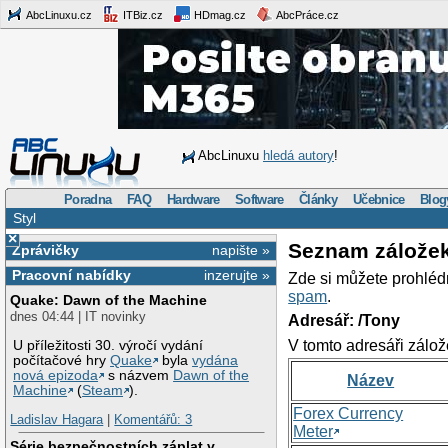
AbcLinuxu.cz
ITBiz.cz
HDmag.cz
AbcPráce.cz
AbcLinuxu
hledá autory
!
Poradna
FAQ
Hardware
Software
Články
Učebnice
Blog
Styl
×
Seznam zálože
Zprávičky
napište »
Pracovní nabídky
inzerujte »
Zde si můžete prohléd
spam
.
Quake: Dawn of the Machine
dnes 04:44 | IT novinky
Adresář: /Tony
V tomto adresáři zálož
U příležitosti 30. výročí vydání
počítačové hry
Quake
byla
vydána
nová epizoda
s názvem
Dawn of the
Název
Machine
(
Steam
).
Forex Currency
Ladislav Hagara
|
Komentářů: 3
Meter
Série bezpečnostních záplat v