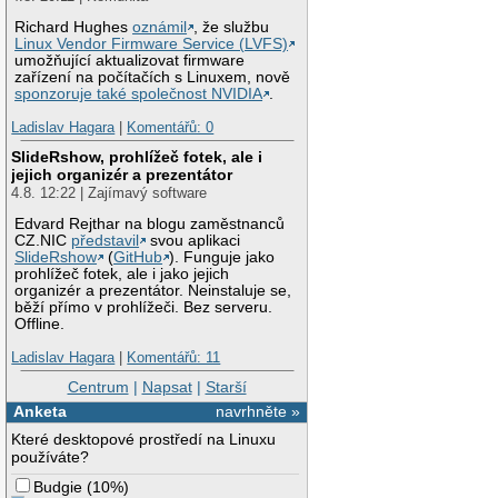
Richard Hughes
oznámil
, že službu
Linux Vendor Firmware Service (LVFS)
umožňující aktualizovat firmware
zařízení na počítačích s Linuxem, nově
sponzoruje také společnost NVIDIA
.
Ladislav Hagara
|
Komentářů: 0
SlideRshow, prohlížeč fotek, ale i
jejich organizér a prezentátor
4.8. 12:22 | Zajímavý software
Edvard Rejthar na blogu zaměstnanců
CZ.NIC
představil
svou aplikaci
SlideRshow
(
GitHub
). Funguje jako
prohlížeč fotek, ale i jako jejich
organizér a prezentátor. Neinstaluje se,
běží přímo v prohlížeči. Bez serveru.
Offline.
Ladislav Hagara
|
Komentářů: 11
Centrum
|
Napsat
|
Starší
Anketa
navrhněte »
Které desktopové prostředí na Linuxu
používáte?
Budgie
(
10%
)