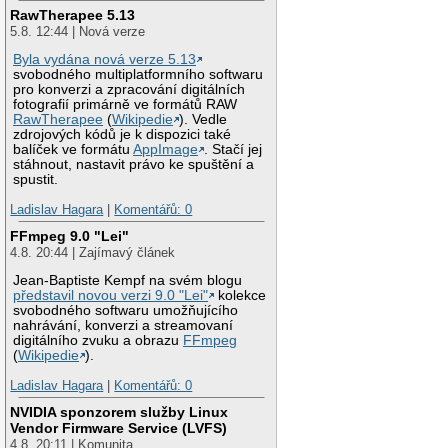
RawTherapee 5.13
5.8. 12:44 | Nová verze
Byla vydána nová verze 5.13
svobodného multiplatformního softwaru
pro konverzi a zpracování digitálních
fotografií primárně ve formátů RAW
RawTherapee
(
Wikipedie
). Vedle
zdrojových kódů je k dispozici také
balíček ve formátu
AppImage
. Stačí jej
stáhnout, nastavit právo ke spuštění a
spustit.
Ladislav Hagara
|
Komentářů: 0
FFmpeg 9.0 "Lei"
4.8. 20:44 | Zajímavý článek
Jean-Baptiste Kempf na svém blogu
představil novou verzi 9.0 "Lei"
kolekce
svobodného softwaru umožňujícího
nahrávání, konverzi a streamovaní
digitálního zvuku a obrazu
FFmpeg
(
Wikipedie
).
Ladislav Hagara
|
Komentářů: 0
NVIDIA sponzorem služby Linux
Vendor Firmware Service (LVFS)
4.8. 20:11 | Komunita