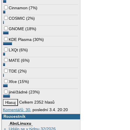
Cinnamon
(
7%
)
COSMIC
(
2%
)
GNOME
(
18%
)
KDE Plasma
(
30%
)
LXQt
(
6%
)
MATE
(
6%
)
TDE
(
2%
)
Xfce
(
15%
)
jiné/žádné
(
23%
)
Celkem 2352 hlasů
Komentářů: 30
, poslední 3.4. 20:20
Rozcestník
AbcLinuxu
Událo se v týdnu 32/2026