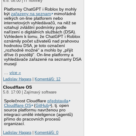
6.8. 08:00 | IT novinky
Platformy ChatGPT i Roblox by mohly
být
zařazeny na seznam
mimořádně
velkých on-line platforem nebo
internetových vyhledávačů, na něž se
vztahují zvláštní podmínky podle
nařízení o digitálních službách (DSA).
Vzhledem k tomu, že ChatGPT i Roblox
oznámily počet uživatelů nad prahovou
hodnotou DSA, je toto označení
„rozhodně možné“ a mohlo by „přijít
dříve či později“. On-line platformy a
vyhledávače zařazené na seznamy DSA
musejí
…
více »
Ladislav Hagara
|
Komentářů: 12
Cloudflare OS
5.8. 17:00 | Zajímavý software
Společnost Cloudflare
představila
Cloudflare OS
(
GitHub
), tj. open
source platformu navrženou pro
integraci umělé inteligence (agentů)
přímo do pracovních procesů
organizací.
Ladislav Hagara
|
Komentářů: 0