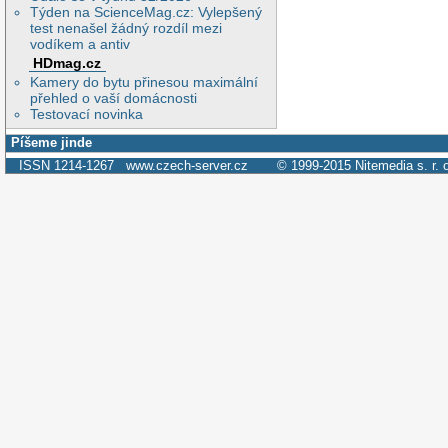
Týden na ScienceMag.cz: Vylepšený
test nenašel žádný rozdíl mezi
vodíkem a antiv
HDmag.cz
Kamery do bytu přinesou maximální
přehled o vaší domácnosti
Testovací novinka
Píšeme jinde
ISSN 1214-1267
www.czech-server.cz
© 1999-2015
Nitemedia s. r. 