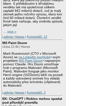
újmy, které její platformy působí mladým
lidem. S přihlédnutím k dřívějšímu
verdiktu tak má společnost celkem
zaplatit 942 milionů dolarů, což je malý
zlomek jejího ročního výnosu, který loni
činil 60 miliard dolarů. Čtvrteční verdikt
firmě také nařizuje, aby změnila způsob,
jakým její
…
více »
Ladislav Hagara
|
Komentářů: 13
MS Paint Doom
včera 12:44 | Humor
Mark Russinovich (CTO v Microsoft
Azure) se
na LinkedIn pochlubil
svým
projektem
MS Paint Doom
napsaným
pomocí Claude. Hru Doom umožňuje
hrát v programu Malování (Microsoft
Paint). Malování funguje jako monitor.
Herní engine (ViZDoom) běží na pozadí
a každý vykreslený snímek hry vkládá
automaticky přes schránku (clipboard)
do Malování.
Ladislav Hagara
|
Komentářů: 3
EK: ChatGPT i Roblox mohou spadat
pod přísnější pravidla