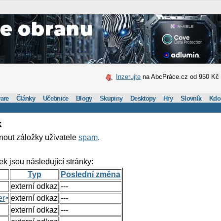
Inzerujte
na AbcPráce.cz od 950 Kč
are
Články
Učebnice
Blogy
Skupiny
Desktopy
Hry
Slovník
Kdo
k
nout záložky uživatele
spam
.
ek jsou následující stránky:
Typ
Poslední změna
externí odkaz
---
er
externí odkaz
---
externí odkaz
---