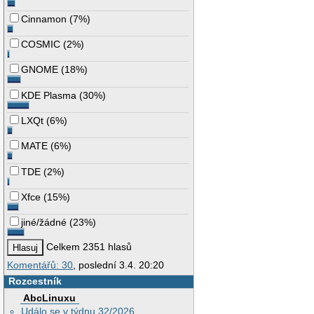
Cinnamon
(
7%
)
COSMIC
(
2%
)
GNOME
(
18%
)
KDE Plasma
(
30%
)
LXQt
(
6%
)
MATE
(
6%
)
TDE
(
2%
)
Xfce
(
15%
)
jiné/žádné
(
23%
)
Celkem 2351 hlasů
Komentářů: 30
, poslední 3.4. 20:20
Rozcestník
AbcLinuxu
Událo se v týdnu 32/2026