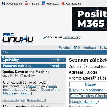
AbcLinuxu.cz
ITBiz.cz
HDmag.cz
AbcPráce.cz
AbcLinuxu
hledá autory
!
Poradna
FAQ
Hardware
Softw
Styl
×
Seznam zálože
Zprávičky
napište »
Pracovní nabídky
inzerujte »
Zde si můžete prohléd
Quake: Dawn of the Machine
Adresář: /Blogs
dnes 04:44 | IT novinky
V tomto adresáři zálož
U příležitosti 30. výročí vydání
Název
počítačové hry
Quake
byla
vydána
nová epizoda
s názvem
Dawn of the
Backlink Monitoring
Machine
(
Steam
).
Free Trustflow Check
Ladislav Hagara
|
Komentářů: 3
Google Ranking
Série bezpečnostních záplat v