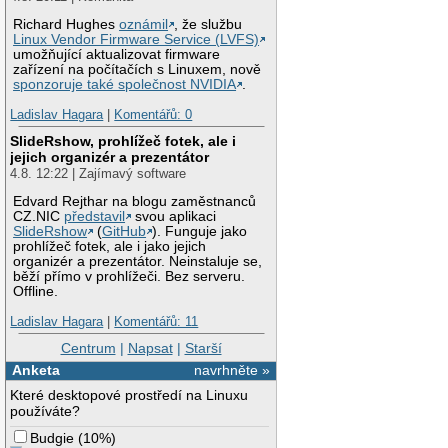
Richard Hughes
oznámil
, že službu
Linux Vendor Firmware Service (LVFS)
umožňující aktualizovat firmware
zařízení na počítačích s Linuxem, nově
sponzoruje také společnost NVIDIA
.
Ladislav Hagara
|
Komentářů: 0
SlideRshow, prohlížeč fotek, ale i
jejich organizér a prezentátor
4.8. 12:22 | Zajímavý software
Edvard Rejthar na blogu zaměstnanců
CZ.NIC
představil
svou aplikaci
SlideRshow
(
GitHub
). Funguje jako
prohlížeč fotek, ale i jako jejich
organizér a prezentátor. Neinstaluje se,
běží přímo v prohlížeči. Bez serveru.
Offline.
Ladislav Hagara
|
Komentářů: 11
Centrum
|
Napsat
|
Starší
Anketa
navrhněte »
Které desktopové prostředí na Linuxu
používáte?
Budgie
(
10%
)