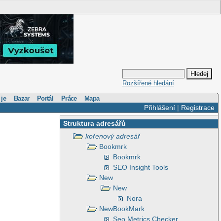
Rozšířené hledání
 je
Bazar
Portál
Práce
Mapa
Přihlášení
|
Registrace
Struktura adresářů
kořenový adresář
Bookmrk
Bookmrk
SEO Insight Tools
New
New
Nora
NewBookMark
Seo Metrics Checker