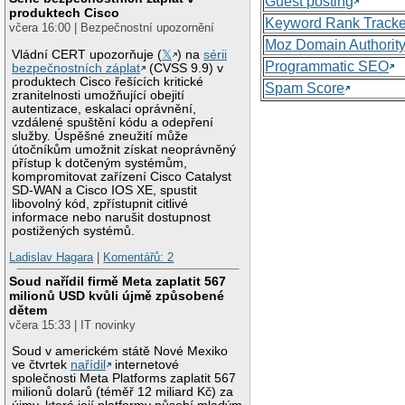
Guest posting
produktech Cisco
Keyword Rank Tracke
včera 16:00 | Bezpečnostní upozornění
Moz Domain Authorit
Vládní CERT upozorňuje (
𝕏
) na
sérii
Programmatic SEO
bezpečnostních záplat
(CVSS 9.9) v
produktech Cisco řešících kritické
Spam Score
zranitelnosti umožňující obejití
autentizace, eskalaci oprávnění,
vzdálené spuštění kódu a odepření
služby. Úspěšné zneužití může
útočníkům umožnit získat neoprávněný
přístup k dotčeným systémům,
kompromitovat zařízení Cisco Catalyst
SD-WAN a Cisco IOS XE, spustit
libovolný kód, zpřístupnit citlivé
informace nebo narušit dostupnost
postižených systémů.
Ladislav Hagara
|
Komentářů: 2
Soud nařídil firmě Meta zaplatit 567
milionů USD kvůli újmě způsobené
dětem
včera 15:33 | IT novinky
Soud v americkém státě Nové Mexiko
ve čtvrtek
nařídil
internetové
společnosti Meta Platforms zaplatit 567
milionů dolarů (téměř 12 miliard Kč) za