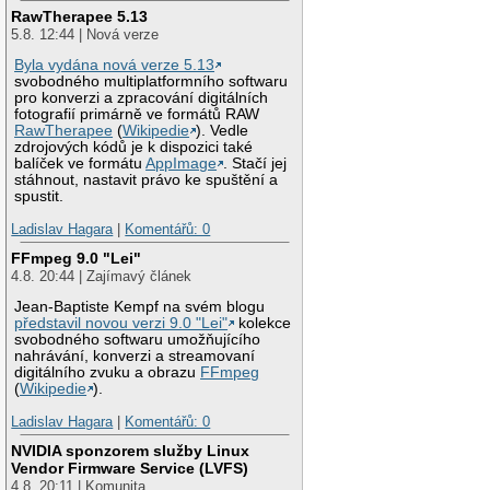
RawTherapee 5.13
5.8. 12:44 | Nová verze
Byla vydána nová verze 5.13
svobodného multiplatformního softwaru
pro konverzi a zpracování digitálních
fotografií primárně ve formátů RAW
RawTherapee
(
Wikipedie
). Vedle
zdrojových kódů je k dispozici také
balíček ve formátu
AppImage
. Stačí jej
stáhnout, nastavit právo ke spuštění a
spustit.
Ladislav Hagara
|
Komentářů: 0
FFmpeg 9.0 "Lei"
4.8. 20:44 | Zajímavý článek
Jean-Baptiste Kempf na svém blogu
představil novou verzi 9.0 "Lei"
kolekce
svobodného softwaru umožňujícího
nahrávání, konverzi a streamovaní
digitálního zvuku a obrazu
FFmpeg
(
Wikipedie
).
Ladislav Hagara
|
Komentářů: 0
NVIDIA sponzorem služby Linux
Vendor Firmware Service (LVFS)
4.8. 20:11 | Komunita