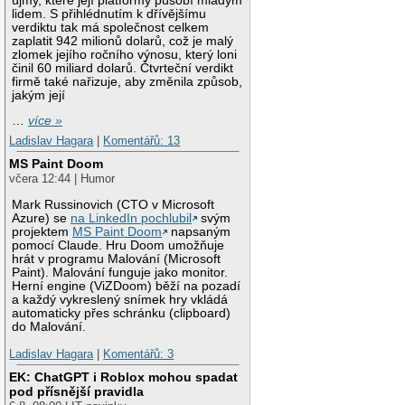
újmy, které její platformy působí mladým
lidem. S přihlédnutím k dřívějšímu
verdiktu tak má společnost celkem
zaplatit 942 milionů dolarů, což je malý
zlomek jejího ročního výnosu, který loni
činil 60 miliard dolarů. Čtvrteční verdikt
firmě také nařizuje, aby změnila způsob,
jakým její
…
více »
Ladislav Hagara
|
Komentářů: 13
MS Paint Doom
včera 12:44 | Humor
Mark Russinovich (CTO v Microsoft
Azure) se
na LinkedIn pochlubil
svým
projektem
MS Paint Doom
napsaným
pomocí Claude. Hru Doom umožňuje
hrát v programu Malování (Microsoft
Paint). Malování funguje jako monitor.
Herní engine (ViZDoom) běží na pozadí
a každý vykreslený snímek hry vkládá
automaticky přes schránku (clipboard)
do Malování.
Ladislav Hagara
|
Komentářů: 3
EK: ChatGPT i Roblox mohou spadat
pod přísnější pravidla