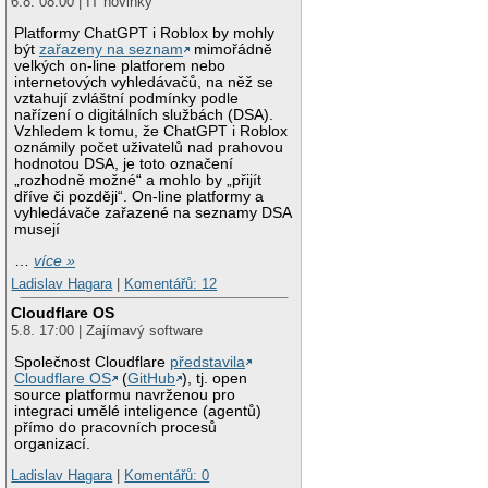
6.8. 08:00 | IT novinky
Platformy ChatGPT i Roblox by mohly
být
zařazeny na seznam
mimořádně
velkých on-line platforem nebo
internetových vyhledávačů, na něž se
vztahují zvláštní podmínky podle
nařízení o digitálních službách (DSA).
Vzhledem k tomu, že ChatGPT i Roblox
oznámily počet uživatelů nad prahovou
hodnotou DSA, je toto označení
„rozhodně možné“ a mohlo by „přijít
dříve či později“. On-line platformy a
vyhledávače zařazené na seznamy DSA
musejí
…
více »
Ladislav Hagara
|
Komentářů: 12
Cloudflare OS
5.8. 17:00 | Zajímavý software
Společnost Cloudflare
představila
Cloudflare OS
(
GitHub
), tj. open
source platformu navrženou pro
integraci umělé inteligence (agentů)
přímo do pracovních procesů
organizací.
Ladislav Hagara
|
Komentářů: 0