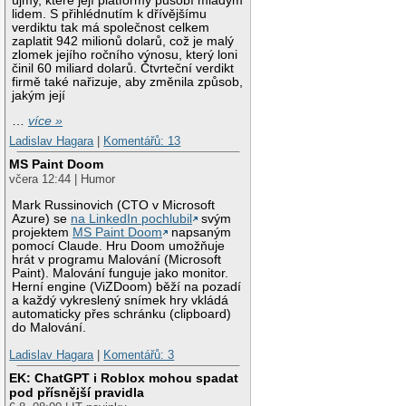
újmy, které její platformy působí mladým
lidem. S přihlédnutím k dřívějšímu
verdiktu tak má společnost celkem
zaplatit 942 milionů dolarů, což je malý
zlomek jejího ročního výnosu, který loni
činil 60 miliard dolarů. Čtvrteční verdikt
firmě také nařizuje, aby změnila způsob,
jakým její
…
více »
Ladislav Hagara
|
Komentářů: 13
MS Paint Doom
včera 12:44 | Humor
Mark Russinovich (CTO v Microsoft
Azure) se
na LinkedIn pochlubil
svým
projektem
MS Paint Doom
napsaným
pomocí Claude. Hru Doom umožňuje
hrát v programu Malování (Microsoft
Paint). Malování funguje jako monitor.
Herní engine (ViZDoom) běží na pozadí
a každý vykreslený snímek hry vkládá
automaticky přes schránku (clipboard)
do Malování.
Ladislav Hagara
|
Komentářů: 3
EK: ChatGPT i Roblox mohou spadat
pod přísnější pravidla