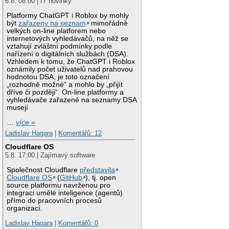
6.8. 08:00 | IT novinky
Platformy ChatGPT i Roblox by mohly
být
zařazeny na seznam
mimořádně
velkých on-line platforem nebo
internetových vyhledávačů, na něž se
vztahují zvláštní podmínky podle
nařízení o digitálních službách (DSA).
Vzhledem k tomu, že ChatGPT i Roblox
oznámily počet uživatelů nad prahovou
hodnotou DSA, je toto označení
„rozhodně možné“ a mohlo by „přijít
dříve či později“. On-line platformy a
vyhledávače zařazené na seznamy DSA
musejí
…
více »
Ladislav Hagara
|
Komentářů: 12
Cloudflare OS
5.8. 17:00 | Zajímavý software
Společnost Cloudflare
představila
Cloudflare OS
(
GitHub
), tj. open
source platformu navrženou pro
integraci umělé inteligence (agentů)
přímo do pracovních procesů
organizací.
Ladislav Hagara
|
Komentářů: 0