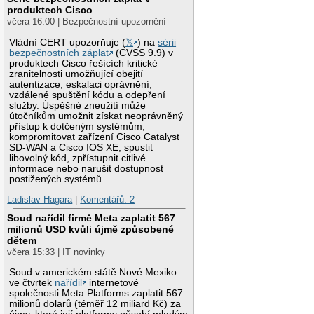
produktech Cisco
včera 16:00 | Bezpečnostní upozornění
Vládní CERT upozorňuje (
𝕏
) na
sérii
bezpečnostních záplat
(CVSS 9.9) v
produktech Cisco řešících kritické
zranitelnosti umožňující obejití
autentizace, eskalaci oprávnění,
vzdálené spuštění kódu a odepření
služby. Úspěšné zneužití může
útočníkům umožnit získat neoprávněný
přístup k dotčeným systémům,
kompromitovat zařízení Cisco Catalyst
SD-WAN a Cisco IOS XE, spustit
libovolný kód, zpřístupnit citlivé
informace nebo narušit dostupnost
postižených systémů.
Ladislav Hagara
|
Komentářů: 2
Soud nařídil firmě Meta zaplatit 567
milionů USD kvůli újmě způsobené
dětem
včera 15:33 | IT novinky
Soud v americkém státě Nové Mexiko
ve čtvrtek
nařídil
internetové
společnosti Meta Platforms zaplatit 567
milionů dolarů (téměř 12 miliard Kč) za