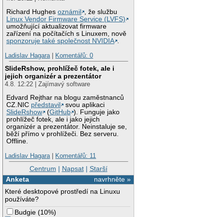
Richard Hughes
oznámil
, že službu
Linux Vendor Firmware Service (LVFS)
umožňující aktualizovat firmware
zařízení na počítačích s Linuxem, nově
sponzoruje také společnost NVIDIA
.
Ladislav Hagara
|
Komentářů: 0
SlideRshow, prohlížeč fotek, ale i
jejich organizér a prezentátor
4.8. 12:22 | Zajímavý software
Edvard Rejthar na blogu zaměstnanců
CZ.NIC
představil
svou aplikaci
SlideRshow
(
GitHub
). Funguje jako
prohlížeč fotek, ale i jako jejich
organizér a prezentátor. Neinstaluje se,
běží přímo v prohlížeči. Bez serveru.
Offline.
Ladislav Hagara
|
Komentářů: 11
Centrum
|
Napsat
|
Starší
Anketa
navrhněte »
Které desktopové prostředí na Linuxu
používáte?
Budgie
(
10%
)