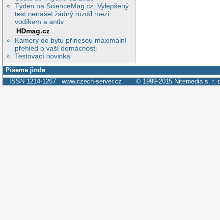
Týden na ScienceMag.cz: Vylepšený
test nenašel žádný rozdíl mezi
vodíkem a antiv
HDmag.cz
Kamery do bytu přinesou maximální
přehled o vaší domácnosti
Testovací novinka
Píšeme jinde
ISSN 1214-1267
www.czech-server.cz
© 1999-2015
Nitemedia s. r. 