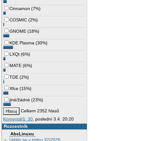
Cinnamon
(
7%
)
COSMIC
(
2%
)
GNOME
(
18%
)
KDE Plasma
(
30%
)
LXQt
(
6%
)
MATE
(
6%
)
TDE
(
2%
)
Xfce
(
15%
)
jiné/žádné
(
23%
)
Celkem 2352 hlasů
Komentářů: 30
, poslední 3.4. 20:20
Rozcestník
AbcLinuxu
Událo se v týdnu 32/2026