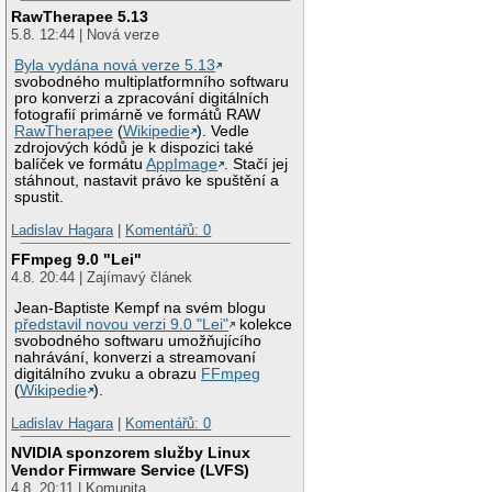
RawTherapee 5.13
5.8. 12:44 | Nová verze
Byla vydána nová verze 5.13
svobodného multiplatformního softwaru
pro konverzi a zpracování digitálních
fotografií primárně ve formátů RAW
RawTherapee
(
Wikipedie
). Vedle
zdrojových kódů je k dispozici také
balíček ve formátu
AppImage
. Stačí jej
stáhnout, nastavit právo ke spuštění a
spustit.
Ladislav Hagara
|
Komentářů: 0
FFmpeg 9.0 "Lei"
4.8. 20:44 | Zajímavý článek
Jean-Baptiste Kempf na svém blogu
představil novou verzi 9.0 "Lei"
kolekce
svobodného softwaru umožňujícího
nahrávání, konverzi a streamovaní
digitálního zvuku a obrazu
FFmpeg
(
Wikipedie
).
Ladislav Hagara
|
Komentářů: 0
NVIDIA sponzorem služby Linux
Vendor Firmware Service (LVFS)
4.8. 20:11 | Komunita