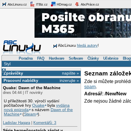
AbcLinuxu.cz
ITBiz.cz
HDmag.cz
AbcPráce.cz
AbcLinuxu
hledá autory
!
Poradna
FAQ
Hardware
Software
Články
Učebnice
Blog
Styl
×
Seznam zálože
Zprávičky
napište »
Pracovní nabídky
inzerujte »
Zde si můžete prohléd
spam
.
Quake: Dawn of the Machine
dnes 04:44 | IT novinky
Adresář: /New/New
Zde nejsou žádné zálo
U příležitosti 30. výročí vydání
počítačové hry
Quake
byla
vydána
nová epizoda
s názvem
Dawn of the
Machine
(
Steam
).
Ladislav Hagara
|
Komentářů: 3
Série bezpečnostních záplat v