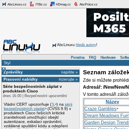
AbcLinuxu.cz
ITBiz.cz
HDmag.cz
AbcPráce.cz
AbcLinuxu
hledá autory
!
Poradna
FAQ
Hardware
Softw
Styl
×
Seznam zálože
Zprávičky
napište »
Pracovní nabídky
inzerujte »
Zde si můžete prohléd
Série bezpečnostních záplat v
Adresář: /New/New/N
produktech Cisco
V tomto adresáři zálož
dnes 16:00 | Bezpečnostní upozornění
Název
Vládní CERT upozorňuje (
𝕏
) na
sérii
Craze Gambles
bezpečnostních záplat
(CVSS 9.9) v
produktech Cisco řešících kritické
Dream Meadows Furn
zranitelnosti umožňující obejití
autentizace, eskalaci oprávnění,
Garden Design Trend
vzdálené spuštění kódu a odepření