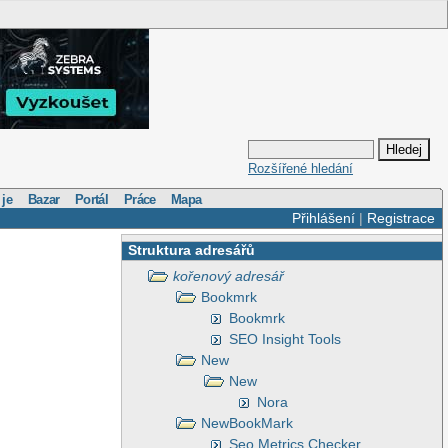
Rozšířené hledání
 je
Bazar
Portál
Práce
Mapa
Přihlášení
|
Registrace
Struktura adresářů
kořenový adresář
Bookmrk
Bookmrk
SEO Insight Tools
New
New
Nora
NewBookMark
Seo Metrics Checker