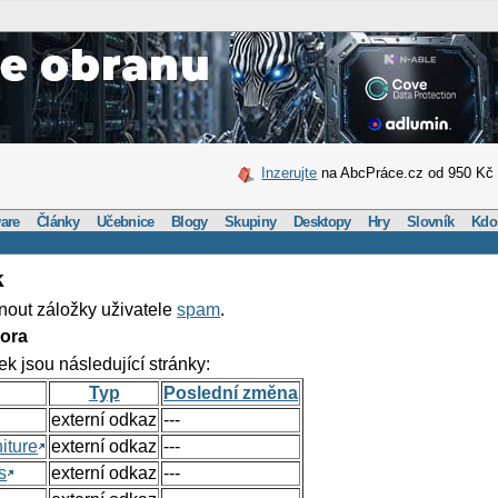
Inzerujte
na AbcPráce.cz od 950 Kč
are
Články
Učebnice
Blogy
Skupiny
Desktopy
Hry
Slovník
Kdo
k
nout záložky uživatele
spam
.
ora
ek jsou následující stránky:
Typ
Poslední změna
externí odkaz
---
iture
externí odkaz
---
s
externí odkaz
---