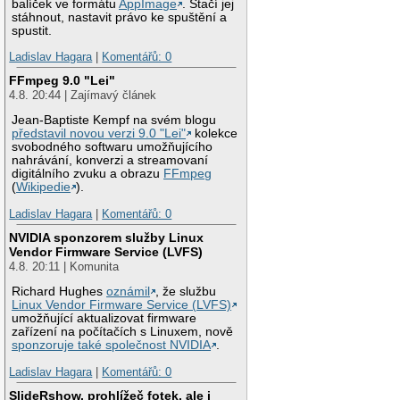
balíček ve formátu
AppImage
. Stačí jej
stáhnout, nastavit právo ke spuštění a
spustit.
Ladislav Hagara
|
Komentářů: 0
FFmpeg 9.0 "Lei"
4.8. 20:44 | Zajímavý článek
Jean-Baptiste Kempf na svém blogu
představil novou verzi 9.0 "Lei"
kolekce
svobodného softwaru umožňujícího
nahrávání, konverzi a streamovaní
digitálního zvuku a obrazu
FFmpeg
(
Wikipedie
).
Ladislav Hagara
|
Komentářů: 0
NVIDIA sponzorem služby Linux
Vendor Firmware Service (LVFS)
4.8. 20:11 | Komunita
Richard Hughes
oznámil
, že službu
Linux Vendor Firmware Service (LVFS)
umožňující aktualizovat firmware
zařízení na počítačích s Linuxem, nově
sponzoruje také společnost NVIDIA
.
Ladislav Hagara
|
Komentářů: 0
SlideRshow, prohlížeč fotek, ale i