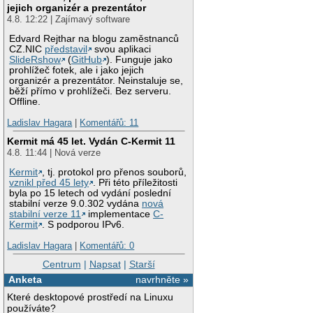
jejich organizér a prezentátor
4.8. 12:22 | Zajímavý software
Edvard Rejthar na blogu zaměstnanců
CZ.NIC
představil
svou aplikaci
SlideRshow
(
GitHub
). Funguje jako
prohlížeč fotek, ale i jako jejich
organizér a prezentátor. Neinstaluje se,
běží přímo v prohlížeči. Bez serveru.
Offline.
Ladislav Hagara
|
Komentářů: 11
Kermit má 45 let. Vydán C-Kermit 11
4.8. 11:44 | Nová verze
Kermit
, tj. protokol pro přenos souborů,
vznikl před 45 lety
. Při této příležitosti
byla po 15 letech od vydání poslední
stabilní verze 9.0.302 vydána
nová
stabilní verze 11
implementace
C-
Kermit
. S podporou IPv6.
Ladislav Hagara
|
Komentářů: 0
Centrum
|
Napsat
|
Starší
Anketa
navrhněte »
Které desktopové prostředí na Linuxu
používáte?