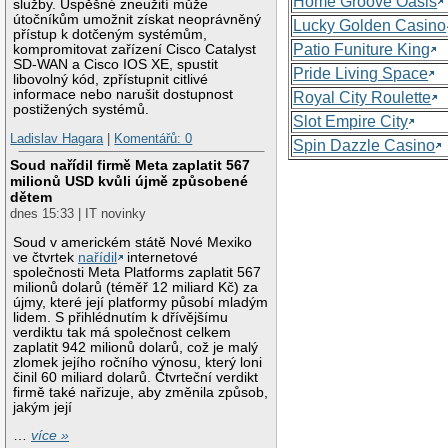
Home Groove Oasis
služby. Úspěšné zneužití může
útočníkům umožnit získat neoprávněný
Lucky Golden Casino
přístup k dotčeným systémům,
Patio Funiture King
kompromitovat zařízení Cisco Catalyst
SD-WAN a Cisco IOS XE, spustit
Pride Living Space
libovolný kód, zpřístupnit citlivé
informace nebo narušit dostupnost
Royal City Roulette
postižených systémů.
Slot Empire City
Ladislav Hagara
|
Komentářů: 0
Spin Dazzle Casino
Soud nařídil firmě Meta zaplatit 567
milionů USD kvůli újmě způsobené
dětem
dnes 15:33 | IT novinky
Soud v americkém státě Nové Mexiko
ve čtvrtek
nařídil
internetové
společnosti Meta Platforms zaplatit 567
milionů dolarů (téměř 12 miliard Kč) za
újmy, které její platformy působí mladým
lidem. S přihlédnutím k dřívějšímu
verdiktu tak má společnost celkem
zaplatit 942 milionů dolarů, což je malý
zlomek jejího ročního výnosu, který loni
činil 60 miliard dolarů. Čtvrteční verdikt
firmě také nařizuje, aby změnila způsob,
jakým její
…
více »