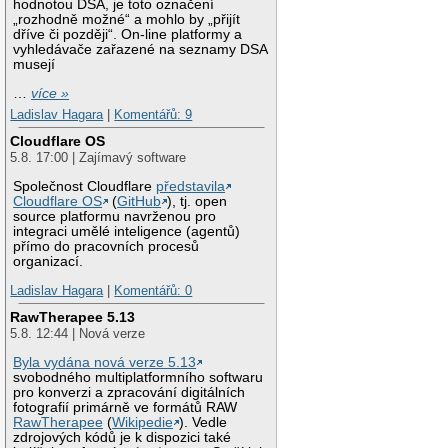
hodnotou DSA, je toto označení
„rozhodně možné“ a mohlo by „přijít
dříve či později“. On-line platformy a
vyhledávače zařazené na seznamy DSA
musejí
…
více »
Ladislav Hagara
|
Komentářů: 9
Cloudflare OS
5.8. 17:00 | Zajímavý software
Společnost Cloudflare
představila
Cloudflare OS
(
GitHub
), tj. open
source platformu navrženou pro
integraci umělé inteligence (agentů)
přímo do pracovních procesů
organizací.
Ladislav Hagara
|
Komentářů: 0
RawTherapee 5.13
5.8. 12:44 | Nová verze
Byla vydána nová verze 5.13
svobodného multiplatformního softwaru
pro konverzi a zpracování digitálních
fotografií primárně ve formátů RAW
RawTherapee
(
Wikipedie
). Vedle
zdrojových kódů je k dispozici také