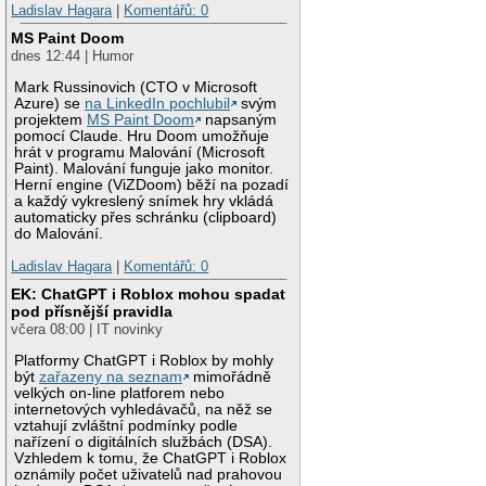
Ladislav Hagara
|
Komentářů: 0
MS Paint Doom
dnes 12:44 | Humor
Mark Russinovich (CTO v Microsoft
Azure) se
na LinkedIn pochlubil
svým
projektem
MS Paint Doom
napsaným
pomocí Claude. Hru Doom umožňuje
hrát v programu Malování (Microsoft
Paint). Malování funguje jako monitor.
Herní engine (ViZDoom) běží na pozadí
a každý vykreslený snímek hry vkládá
automaticky přes schránku (clipboard)
do Malování.
Ladislav Hagara
|
Komentářů: 0
EK: ChatGPT i Roblox mohou spadat
pod přísnější pravidla
včera 08:00 | IT novinky
Platformy ChatGPT i Roblox by mohly
být
zařazeny na seznam
mimořádně
velkých on-line platforem nebo
internetových vyhledávačů, na něž se
vztahují zvláštní podmínky podle
nařízení o digitálních službách (DSA).
Vzhledem k tomu, že ChatGPT i Roblox
oznámily počet uživatelů nad prahovou