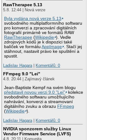
RawTherapee 5.13
5.8. 12:44 | Nová verze
Byla vydána nová verze 5.13
svobodného multiplatformního softwaru
pro konverzi a zpracování digitálních
fotografií primárně ve formátů RAW
RawTherapee
(
Wikipedie
). Vedle
zdrojových kódů je k dispozici také
balíček ve formátu
AppImage
. Stačí jej
stáhnout, nastavit právo ke spuštění a
spustit.
Ladislav Hagara
|
Komentářů: 0
FFmpeg 9.0 "Lei"
4.8. 20:44 | Zajímavý článek
Jean-Baptiste Kempf na svém blogu
představil novou verzi 9.0 "Lei"
kolekce
svobodného softwaru umožňujícího
nahrávání, konverzi a streamovaní
digitálního zvuku a obrazu
FFmpeg
(
Wikipedie
).
Ladislav Hagara
|
Komentářů: 0
NVIDIA sponzorem služby Linux
Vendor Firmware Service (LVFS)
4.8. 20:11 | Komunita