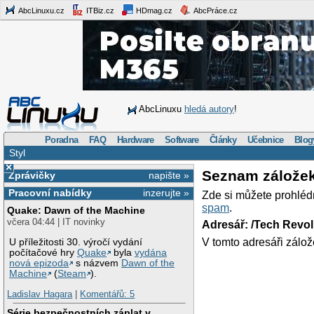
AbcLinuxu.cz
ITBiz.cz
HDmag.cz
AbcPráce.cz
AbcLinuxu
hledá autory
!
Poradna
FAQ
Hardware
Software
Články
Učebnice
Blog
Styl
×
Seznam zálože
Zprávičky
napište »
Pracovní nabídky
inzerujte »
Zde si můžete prohléd
spam
.
Quake: Dawn of the Machine
včera 04:44 | IT novinky
Adresář: /Tech Revo
V tomto adresáři zálož
U příležitosti 30. výročí vydání
počítačové hry
Quake
byla
vydána
nová epizoda
s názvem
Dawn of the
Machine
(
Steam
).
Ladislav Hagara
|
Komentářů: 5
Série bezpečnostních záplat v