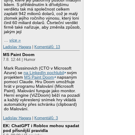
újmy, které její platformy působí mladým
lidem. S přihlédnutím k dřívějšímu
verdiktu tak má společnost celkem
zaplatit 942 milionů dolarů, což je malý
zlomek jejího ročního výnosu, který loni
činil 60 miliard dolarů. Čtvrteční verdikt
firmě také nařizuje, aby změnila způsob,
jakým její
…
více »
Ladislav Hagara
|
Komentářů: 13
MS Paint Doom
7.8. 12:44 | Humor
Mark Russinovich (CTO v Microsoft
Azure) se
na LinkedIn pochlubil
svým
projektem
MS Paint Doom
napsaným
pomocí Claude. Hru Doom umožňuje
hrát v programu Malování (Microsoft
Paint). Malování funguje jako monitor.
Herní engine (ViZDoom) běží na pozadí
a každý vykreslený snímek hry vkládá
automaticky přes schránku (clipboard)
do Malování.
Ladislav Hagara
|
Komentářů: 3
EK: ChatGPT i Roblox mohou spadat
pod přísnější pravidla