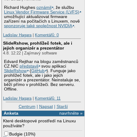
Richard Hughes
oznámil
, že službu
Linux Vendor Firmware Service (LVFS)
umožňující aktualizovat firmware
zařízení na počítačích s Linuxem, nově
sponzoruje také společnost NVIDIA
.
Ladislav Hagara
|
Komentářů: 0
SlideRshow, prohlížeč fotek, ale i
jejich organizér a prezentátor
4.8. 12:22 | Zajímavý software
Edvard Rejthar na blogu zaměstnanců
CZ.NIC
představil
svou aplikaci
SlideRshow
(
GitHub
). Funguje jako
prohlížeč fotek, ale i jako jejich
organizér a prezentátor. Neinstaluje se,
běží přímo v prohlížeči. Bez serveru.
Offline.
Ladislav Hagara
|
Komentářů: 11
Centrum
|
Napsat
|
Starší
Anketa
navrhněte »
Které desktopové prostředí na Linuxu
používáte?
Budgie
(
10%
)