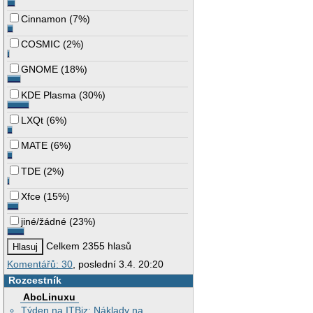
Cinnamon
(
7%
)
COSMIC
(
2%
)
GNOME
(
18%
)
KDE Plasma
(
30%
)
LXQt
(
6%
)
MATE
(
6%
)
TDE
(
2%
)
Xfce
(
15%
)
jiné/žádné
(
23%
)
Celkem 2355 hlasů
Komentářů: 30
, poslední 3.4. 20:20
Rozcestník
AbcLinuxu
Týden na ITBiz: Náklady na