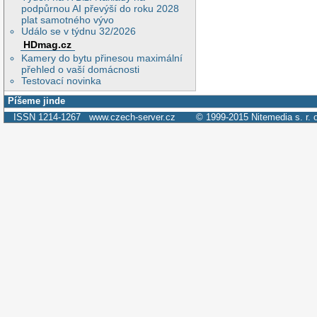
podpůrnou AI převýší do roku 2028
plat samotného vývo
Událo se v týdnu 32/2026
HDmag.cz
Kamery do bytu přinesou maximální
přehled o vaší domácnosti
Testovací novinka
Píšeme jinde
ISSN 1214-1267
www.czech-server.cz
© 1999-2015
Nitemedia s. r. 