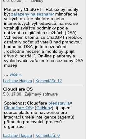
6.8. 08:00 | IT novinky
Platformy ChatGPT i Roblox by mohly
být
zařazeny na seznam
mimořádně
velkých on-line platforem nebo
internetových vyhledávačů, na něž se
vztahují zvláštní podmínky podle
nařízení o digitálních službách (DSA).
Vzhledem k tomu, že ChatGPT i Roblox
oznámily počet uživatelů nad prahovou
hodnotou DSA, je toto označení
„rozhodně možné“ a mohlo by „přijít
dříve či později“. On-line platformy a
vyhledávače zařazené na seznamy DSA
musejí
…
více »
Ladislav Hagara
|
Komentářů: 12
Cloudflare OS
5.8. 17:00 | Zajímavý software
Společnost Cloudflare
představila
Cloudflare OS
(
GitHub
), tj. open
source platformu navrženou pro
integraci umělé inteligence (agentů)
přímo do pracovních procesů
organizací.
Ladislav Hagara
|
Komentářů: 0