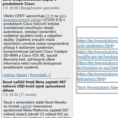
produktech Cisco
7.8. 16:00 | Bezpečnostní upozornění
Vládní CERT upozorňuje (
𝕏
) na
sérii
bezpečnostních záplat
(CVSS 9.9) v
produktech Cisco řešících kritické
zranitelnosti umožňující obejití
autentizace, eskalaci oprávnění,
vzdálené spuštění kódu a odepření
služby. Úspěšné zneužití může
https://techrevolutio
útočníkům umožnit získat neoprávněný
and-strategies.html
přístup k dotčeným systémům,
kompromitovat zařízení Cisco Catalyst
https://techrevoluti
SD-WAN a Cisco IOS XE, spustit
healthcare-technology
libovolný kód, zpřístupnit citlivé
https://techrevolutio
informace nebo narušit dostupnost
postižených systémů.
technology-in-our.htm
https://techrevolutio
Ladislav Hagara
|
Komentářů: 3
behaviors.html
Soud nařídil firmě Meta zaplatit 567
milionů USD kvůli újmě způsobené
Tech Revolutions Ne
dětem
7.8. 15:33 | IT novinky
Soud v americkém státě Nové Mexiko
ve čtvrtek
nařídil
internetové
společnosti Meta Platforms zaplatit 567
milionů dolarů (téměř 12 miliard Kč) za