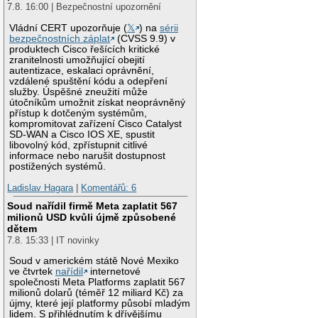
7.8. 16:00 | Bezpečnostní upozornění
Vládní CERT upozorňuje (
𝕏
) na
sérii
bezpečnostních záplat
(CVSS 9.9) v
produktech Cisco řešících kritické
zranitelnosti umožňující obejití
autentizace, eskalaci oprávnění,
vzdálené spuštění kódu a odepření
služby. Úspěšné zneužití může
útočníkům umožnit získat neoprávněný
přístup k dotčeným systémům,
kompromitovat zařízení Cisco Catalyst
SD-WAN a Cisco IOS XE, spustit
libovolný kód, zpřístupnit citlivé
informace nebo narušit dostupnost
postižených systémů.
Ladislav Hagara
|
Komentářů: 6
Soud nařídil firmě Meta zaplatit 567
milionů USD kvůli újmě způsobené
dětem
7.8. 15:33 | IT novinky
Soud v americkém státě Nové Mexiko
ve čtvrtek
nařídil
internetové
společnosti Meta Platforms zaplatit 567
milionů dolarů (téměř 12 miliard Kč) za
újmy, které její platformy působí mladým
lidem. S přihlédnutím k dřívějšímu