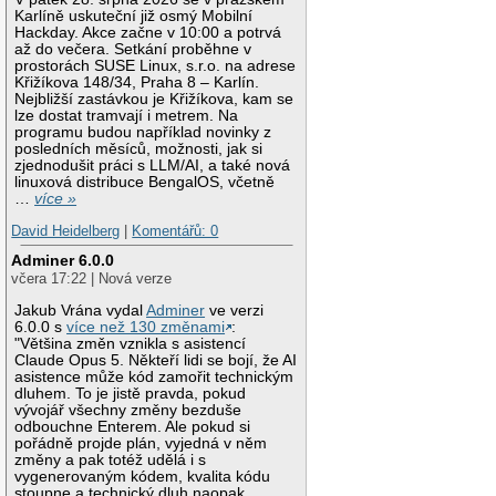
Karlíně uskuteční již osmý Mobilní
Hackday. Akce začne v 10:00 a potrvá
až do večera. Setkání proběhne v
prostorách SUSE Linux, s.r.o. na adrese
Křižíkova 148/34, Praha 8 – Karlín.
Nejbližší zastávkou je Křižíkova, kam se
lze dostat tramvají i metrem. Na
programu budou například novinky z
posledních měsíců, možnosti, jak si
zjednodušit práci s LLM/AI, a také nová
linuxová distribuce BengalOS, včetně
…
více »
David Heidelberg
|
Komentářů: 0
Adminer 6.0.0
včera 17:22 | Nová verze
Jakub Vrána vydal
Adminer
ve verzi
6.0.0 s
více než 130 změnami
:
"Většina změn vznikla s asistencí
Claude Opus 5. Někteří lidi se bojí, že AI
asistence může kód zamořit technickým
dluhem. To je jistě pravda, pokud
vývojář všechny změny bezduše
odbouchne Enterem. Ale pokud si
pořádně projde plán, vyjedná v něm
změny a pak totéž udělá i s
vygenerovaným kódem, kvalita kódu
stoupne a technický dluh naopak