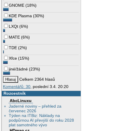
GNOME
(
18%
)
KDE Plasma
(
30%
)
LXQt
(
6%
)
MATE
(
6%
)
TDE
(
2%
)
Xfce
(
15%
)
jiné/žádné
(
23%
)
Celkem 2364 hlasů
Komentářů: 30
, poslední 3.4. 20:20
Rozcestník
AbcLinuxu
Jaderné noviny – přehled za
červenec 2026
Týden na ITBiz: Náklady na
podpůrnou AI převýší do roku 2028
plat samotného vývo
HDmag.cz