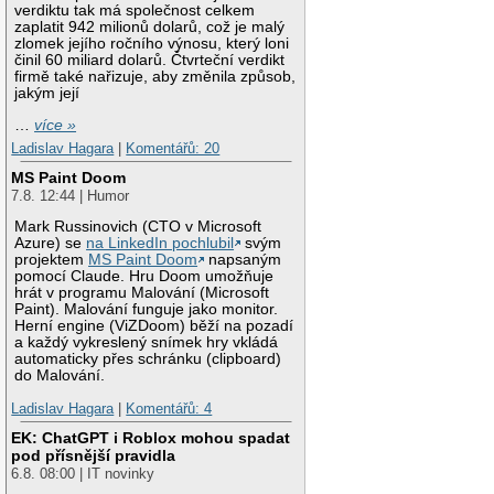
verdiktu tak má společnost celkem
zaplatit 942 milionů dolarů, což je malý
zlomek jejího ročního výnosu, který loni
činil 60 miliard dolarů. Čtvrteční verdikt
firmě také nařizuje, aby změnila způsob,
jakým její
…
více »
Ladislav Hagara
|
Komentářů: 20
MS Paint Doom
7.8. 12:44 | Humor
Mark Russinovich (CTO v Microsoft
Azure) se
na LinkedIn pochlubil
svým
projektem
MS Paint Doom
napsaným
pomocí Claude. Hru Doom umožňuje
hrát v programu Malování (Microsoft
Paint). Malování funguje jako monitor.
Herní engine (ViZDoom) běží na pozadí
a každý vykreslený snímek hry vkládá
automaticky přes schránku (clipboard)
do Malování.
Ladislav Hagara
|
Komentářů: 4
EK: ChatGPT i Roblox mohou spadat
pod přísnější pravidla
6.8. 08:00 | IT novinky