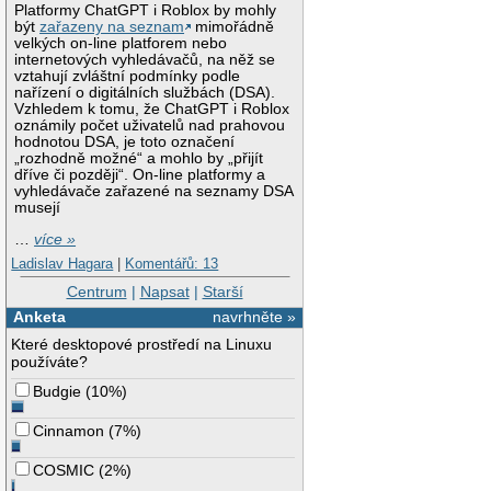
Platformy ChatGPT i Roblox by mohly
být
zařazeny na seznam
mimořádně
velkých on-line platforem nebo
internetových vyhledávačů, na něž se
vztahují zvláštní podmínky podle
nařízení o digitálních službách (DSA).
Vzhledem k tomu, že ChatGPT i Roblox
oznámily počet uživatelů nad prahovou
hodnotou DSA, je toto označení
„rozhodně možné“ a mohlo by „přijít
dříve či později“. On-line platformy a
vyhledávače zařazené na seznamy DSA
musejí
…
více »
Ladislav Hagara
|
Komentářů: 13
Centrum
|
Napsat
|
Starší
Anketa
navrhněte »
Které desktopové prostředí na Linuxu
používáte?
Budgie
(
10%
)
Cinnamon
(
7%
)
COSMIC
(
2%
)