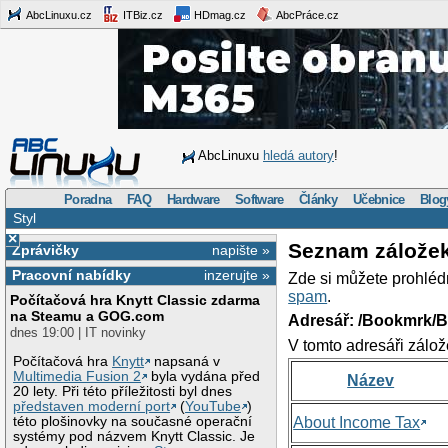
AbcLinuxu.cz
ITBiz.cz
HDmag.cz
AbcPráce.cz
AbcLinuxu
hledá autory
!
Poradna
FAQ
Hardware
Software
Články
Učebnice
Blog
Styl
×
Seznam zálože
Zprávičky
napište »
Pracovní nabídky
inzerujte »
Zde si můžete prohléd
spam
.
Počítačová hra Knytt Classic zdarma
na Steamu a GOG.com
Adresář: /Bookmrk/
dnes 19:00 | IT novinky
V tomto adresáři zálož
Počítačová hra
Knytt
napsaná v
Multimedia Fusion 2
byla vydána před
Název
20 lety. Při této příležitosti byl dnes
představen moderní port
(
YouTube
)
této plošinovky na současné operační
About Income Tax
systémy pod názvem Knytt Classic. Je