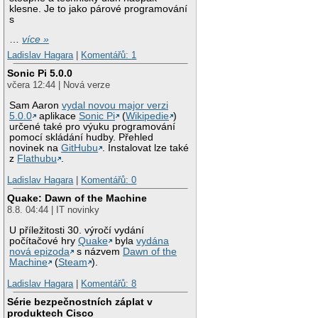
klesne. Je to jako párové programování
s
…
více »
Ladislav Hagara
|
Komentářů: 1
Sonic Pi 5.0.0
včera 12:44 | Nová verze
Sam Aaron
vydal novou major verzi
5.0.0
aplikace
Sonic Pi
(
Wikipedie
)
určené také pro výuku programování
pomocí skládání hudby. Přehled
novinek na
GitHubu
. Instalovat lze také
z
Flathubu
.
Ladislav Hagara
|
Komentářů: 0
Quake: Dawn of the Machine
8.8. 04:44 | IT novinky
U příležitosti 30. výročí vydání
počítačové hry
Quake
byla
vydána
nová epizoda
s názvem
Dawn of the
Machine
(
Steam
).
Ladislav Hagara
|
Komentářů: 8
Série bezpečnostních záplat v
produktech Cisco