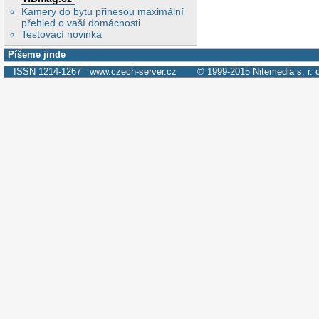
Kamery do bytu přinesou maximální
přehled o vaší domácnosti
Testovací novinka
Píšeme jinde
ISSN 1214-1267
www.czech-server.cz
© 1999-2015
Nitemedia s. r. 