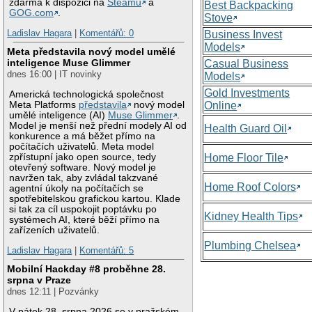
zdarma k dispozici na
Steamu
a
Best Backpacking
GOG.com
.
Stove
Ladislav Hagara
|
Komentářů: 0
Business Invest
Models
Meta představila nový model umělé
inteligence Muse Glimmer
Casual Business
dnes 16:00 | IT novinky
Models
Gold Investments
Americká technologická společnost
Meta Platforms
představila
nový model
Online
umělé inteligence (AI)
Muse Glimmer
.
Model je menší než přední modely AI od
Health Guard Oil
konkurence a má běžet přímo na
počítačích uživatelů. Meta model
zpřístupní jako open source, tedy
Home Floor Tile
otevřený software. Nový model je
navržen tak, aby zvládal takzvané
Home Roof Colors
agentní úkoly na počítačích se
spotřebitelskou grafickou kartou. Klade
si tak za cíl uspokojit poptávku po
Kidney Health Tips
systémech AI, které běží přímo na
zařízeních uživatelů.
Plumbing Chelsea
Ladislav Hagara
|
Komentářů: 5
Mobilní Hackday #8 proběhne 28.
srpna v Praze
dnes 12:11 | Pozvánky
V pátek 28. srpna 2026 se v pražském