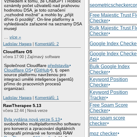
Vzhledem k tomu, že ChatGPT i Roblox
seometricscheckerc
oznámily počet uživatelů nad prahovou
hodnotou DSA, je toto označení
„rozhodně možné“ a mohlo by „přijít
Free Majestic Trust F
dříve či později“. On-line platformy a
Checker
vyhledávače zařazené na seznamy DSA
Bulk Majestic Trust F
musejí
Checker
…
více »
Google Index Checke
Ladislav Hagara
|
Komentářů: 2
Cloudflare OS
Google Index Checke
včera 17:00 | Zajímavý software
Api
Společnost Cloudflare
představila
Bulk Google Index
Cloudflare OS
(
GitHub
), tj. open
Checker
source platformu navrženou pro
Keyword Position
integraci umělé inteligence (agentů)
přímo do pracovních procesů
Checker
organizací.
Keyword Position
Tracker
Ladislav Hagara
|
Komentářů: 1
Free Spam Score
RawTherapee 5.13
Checker
včera 12:44 | Nová verze
moz spam score
Byla vydána nová verze 5.13
checker
svobodného multiplatformního softwaru
pro konverzi a zpracování digitálních
moz checker
fotografií primárně ve formátů RAW