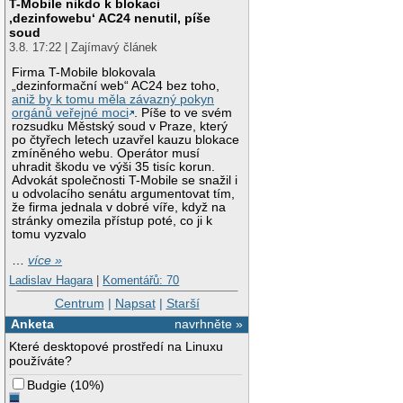
T-Mobile nikdo k blokaci
‚dezinfowebu‘ AC24 nenutil, píše
soud
3.8. 17:22 | Zajímavý článek
Firma T-Mobile blokovala
„dezinformační web“ AC24 bez toho,
aniž by k tomu měla závazný pokyn
orgánů veřejné moci
. Píše to ve svém
rozsudku Městský soud v Praze, který
po čtyřech letech uzavřel kauzu blokace
zmíněného webu. Operátor musí
uhradit škodu ve výši 35 tisíc korun.
Advokát společnosti T-Mobile se snažil i
u odvolacího senátu argumentovat tím,
že firma jednala v dobré víře, když na
stránky omezila přístup poté, co ji k
tomu vyzvalo
…
více »
Ladislav Hagara
|
Komentářů: 70
Centrum
|
Napsat
|
Starší
Anketa
navrhněte »
Které desktopové prostředí na Linuxu
používáte?
Budgie
(
10%
)