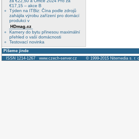
za €22,50 a Office 2024 Pro za
€17,15 – akce B
Týden na ITBiz: Čína podle zdrojů
zahájila výrobu zařízení pro domácí
produkci v
HDmag.cz
Kamery do bytu přinesou maximální
přehled o vaší domácnosti
Testovací novinka
Píšeme jinde
ISSN 1214-1267
www.czech-server.cz
© 1999-2015
Nitemedia s. r. 