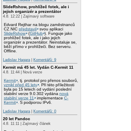
SlideRshow, prohlížeč fotek, ale i
jejich organizér a prezentátor
4.8. 12:22 | Zajímavý software
Edvard Rejthar na blogu zaměstnanců
CZ.NIC
představil
svou aplikaci
SlideRshow
(
GitHub
). Funguje jako
prohlížeč fotek, ale i jako jejich
organizér a prezentátor. Neinstaluje se,
běží přímo v prohlížeči. Bez serveru.
Offline.
Ladislav Hagara
|
Komentářů: 9
Kermit má 45 let. Vydán C-Kermit 11
4.8. 11:44 | Nová verze
Kermit
, tj. protokol pro přenos souborů,
vznikl před 45 lety
. Při této příležitosti
byla po 15 letech od vydání poslední
stabilní verze 9.0.302 vydána
nová
stabilní verze 11
implementace
C-
Kermit
. S podporou IPv6.
Ladislav Hagara
|
Komentářů: 0
20 let Pandoc
4.8. 11:11 | Zajímavý článek