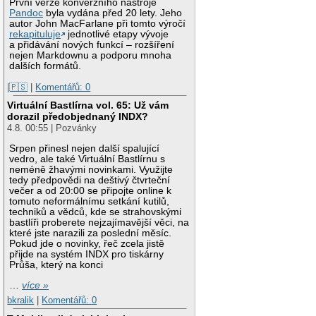
První verze konverzního nástroje
Pandoc
byla vydána před 20 lety. Jeho
autor John MacFarlane při tomto výročí
rekapituluje
jednotlivé etapy vývoje
a přidávání nových funkcí – rozšíření
nejen Markdownu a podporu mnoha
dalších formátů.
|🇵🇸
|
Komentářů: 0
Virtuální Bastlírna vol. 65: Už vám
dorazil předobjednaný INDX?
4.8. 00:55 | Pozvánky
Srpen přinesl nejen další spalující
vedro, ale také Virtuální Bastlírnu s
neméně žhavými novinkami. Využijte
tedy předpovědi na deštivý čtvrteční
večer a od 20:00 se připojte online k
tomuto neformálnímu setkání kutilů,
techniků a vědců, kde se strahovskými
bastlíři proberete nejzajímavější věci, na
které jste narazili za poslední měsíc.
Pokud jde o novinky, řeč zcela jistě
přijde na systém INDX pro tiskárny
Průša, který na konci
…
více »
bkralik
|
Komentářů: 0