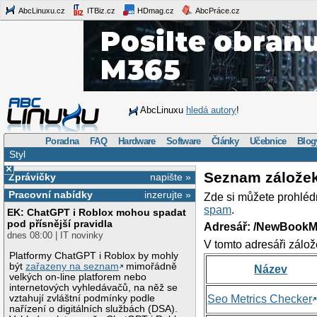
AbcLinuxu.cz
ITBiz.cz
HDmag.cz
AbcPráce.cz
AbcLinuxu
hledá autory
!
Poradna
FAQ
Hardware
Software
Články
Učebnice
Blog
Styl
×
Seznam zálože
Zprávičky
napište »
Pracovní nabídky
inzerujte »
Zde si můžete prohléd
spam
.
EK: ChatGPT i Roblox mohou spadat
pod přísnější pravidla
Adresář: /NewBookM
dnes 08:00 | IT novinky
V tomto adresáři zálož
Platformy ChatGPT i Roblox by mohly
být
zařazeny na seznam
mimořádně
Název
velkých on-line platforem nebo
internetových vyhledávačů, na něž se
vztahují zvláštní podmínky podle
Seo Metrics Checker
nařízení o digitálních službách (DSA).