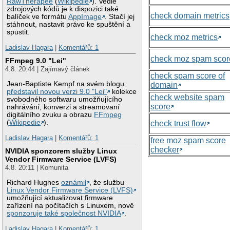
RawTherapee
(
Wikipedie
). Vedle
zdrojových kódů je k dispozici také
check domain metrics
balíček ve formátu
AppImage
. Stačí jej
stáhnout, nastavit právo ke spuštění a
spustit.
check moz metrics
Ladislav Hagara
|
Komentářů: 1
check moz spam scor
FFmpeg 9.0 "Lei"
4.8. 20:44 | Zajímavý článek
check spam score of
Jean-Baptiste Kempf na svém blogu
domain
představil novou verzi 9.0 "Lei"
kolekce
check website spam
svobodného softwaru umožňujícího
score
nahrávání, konverzi a streamovaní
digitálního zvuku a obrazu
FFmpeg
(
Wikipedie
).
check trust flow
Ladislav Hagara
|
Komentářů: 1
free moz spam score
checker
NVIDIA sponzorem služby Linux
Vendor Firmware Service (LVFS)
4.8. 20:11 | Komunita
Richard Hughes
oznámil
, že službu
Linux Vendor Firmware Service (LVFS)
umožňující aktualizovat firmware
zařízení na počítačích s Linuxem, nově
sponzoruje také společnost NVIDIA
.
Ladislav Hagara
|
Komentářů: 1