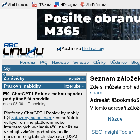
AbcLinuxu.cz
ITBiz.cz
HDmag.cz
AbcPráce.cz
AbcLinuxu
hledá autory
!
Poradna
FAQ
Hardware
Software
Články
Učebnice
Blog
Styl
×
Seznam zálože
Zprávičky
napište »
Pracovní nabídky
inzerujte »
Zde si můžete prohléd
spam
.
EK: ChatGPT i Roblox mohou spadat
pod přísnější pravidla
Adresář: /Bookmrk/S
dnes 08:00 | IT novinky
V tomto adresáři zálož
Platformy ChatGPT i Roblox by mohly
být
zařazeny na seznam
mimořádně
Název
velkých on-line platforem nebo
internetových vyhledávačů, na něž se
vztahují zvláštní podmínky podle
SEO Insight Tools
nařízení o digitálních službách (DSA).