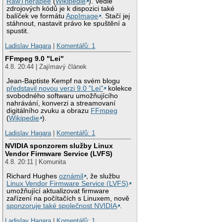
RawTherapee
(
Wikipedie
). Vedle
zdrojových kódů je k dispozici také
balíček ve formátu
AppImage
. Stačí jej
stáhnout, nastavit právo ke spuštění a
spustit.
Ladislav Hagara
|
Komentářů: 1
FFmpeg 9.0 "Lei"
4.8. 20:44 | Zajímavý článek
Jean-Baptiste Kempf na svém blogu
představil novou verzi 9.0 "Lei"
kolekce
svobodného softwaru umožňujícího
nahrávání, konverzi a streamovaní
digitálního zvuku a obrazu
FFmpeg
(
Wikipedie
).
Ladislav Hagara
|
Komentářů: 1
NVIDIA sponzorem služby Linux
Vendor Firmware Service (LVFS)
4.8. 20:11 | Komunita
Richard Hughes
oznámil
, že službu
Linux Vendor Firmware Service (LVFS)
umožňující aktualizovat firmware
zařízení na počítačích s Linuxem, nově
sponzoruje také společnost NVIDIA
.
Ladislav Hagara
|
Komentářů: 1