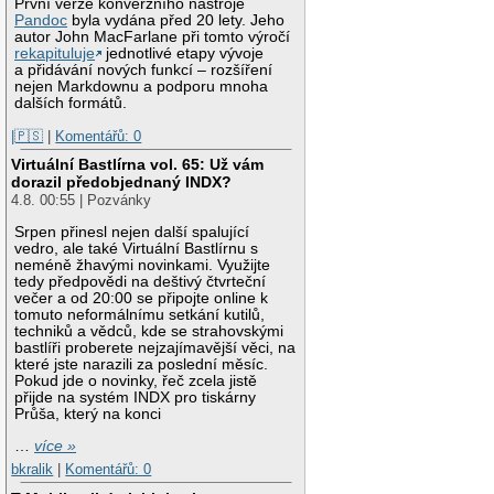
První verze konverzního nástroje
Pandoc
byla vydána před 20 lety. Jeho
autor John MacFarlane při tomto výročí
rekapituluje
jednotlivé etapy vývoje
a přidávání nových funkcí – rozšíření
nejen Markdownu a podporu mnoha
dalších formátů.
|🇵🇸
|
Komentářů: 0
Virtuální Bastlírna vol. 65: Už vám
dorazil předobjednaný INDX?
4.8. 00:55 | Pozvánky
Srpen přinesl nejen další spalující
vedro, ale také Virtuální Bastlírnu s
neméně žhavými novinkami. Využijte
tedy předpovědi na deštivý čtvrteční
večer a od 20:00 se připojte online k
tomuto neformálnímu setkání kutilů,
techniků a vědců, kde se strahovskými
bastlíři proberete nejzajímavější věci, na
které jste narazili za poslední měsíc.
Pokud jde o novinky, řeč zcela jistě
přijde na systém INDX pro tiskárny
Průša, který na konci
…
více »
bkralik
|
Komentářů: 0