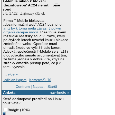
T-Mobile nikdo k blokaci
‚dezinfowebu‘ AC24 nenutil, píše
soud
3.8. 17:22 | Zajímavý článek
Firma T-Mobile blokovala
„dezinformační web“ AC24 bez toho,
aniž by k tomu měla závazný pokyn
orgánů veřejné moci
. Píše to ve svém
rozsudku Městský soud v Praze, který
po čtyřech letech uzavřel kauzu blokace
zmíněného webu. Operátor musí
uhradit škodu ve výši 35 tisíc korun.
Advokát společnosti T-Mobile se snažil i
u odvolacího senátu argumentovat tím,
že firma jednala v dobré víře, když na
stránky omezila přístup poté, co ji k
tomu vyzvalo
…
více »
Ladislav Hagara
|
Komentářů: 70
Centrum
|
Napsat
|
Starší
Anketa
navrhněte »
Které desktopové prostředí na Linuxu
používáte?
Budgie
(
10%
)