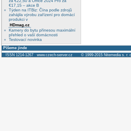
za €22,50 a Office 2024 Pro za
€17,15 – akce B
Týden na ITBiz: Čína podle zdrojů
zahájila výrobu zařízení pro domácí
produkci v
HDmag.cz
Kamery do bytu přinesou maximální
přehled o vaší domácnosti
Testovací novinka
Píšeme jinde
ISSN 1214-1267
www.czech-server.cz
© 1999-2015
Nitemedia s. r. 