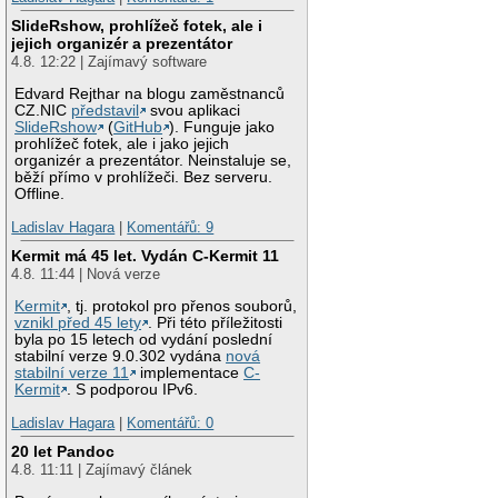
SlideRshow, prohlížeč fotek, ale i
jejich organizér a prezentátor
4.8. 12:22 | Zajímavý software
Edvard Rejthar na blogu zaměstnanců
CZ.NIC
představil
svou aplikaci
SlideRshow
(
GitHub
). Funguje jako
prohlížeč fotek, ale i jako jejich
organizér a prezentátor. Neinstaluje se,
běží přímo v prohlížeči. Bez serveru.
Offline.
Ladislav Hagara
|
Komentářů: 9
Kermit má 45 let. Vydán C-Kermit 11
4.8. 11:44 | Nová verze
Kermit
, tj. protokol pro přenos souborů,
vznikl před 45 lety
. Při této příležitosti
byla po 15 letech od vydání poslední
stabilní verze 9.0.302 vydána
nová
stabilní verze 11
implementace
C-
Kermit
. S podporou IPv6.
Ladislav Hagara
|
Komentářů: 0
20 let Pandoc
4.8. 11:11 | Zajímavý článek