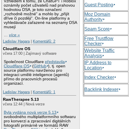
Vzhledem k tomu, že ChatGPT i Roblox
Guest Posting
oznámily počet uživatelů nad prahovou
hodnotou DSA, je toto označení
„rozhodně možné“ a mohlo by „přijít
Moz Domain
dříve či později“. On-line platformy a
Authority
vyhledávače zařazené na seznamy DSA
musejí
Spam Score
…
více »
Free Trustflow
Ladislav Hagara
|
Komentářů: 2
Checker
Cloudflare OS
Website Traffic
včera 17:00 | Zajímavý software
Analysis
Společnost Cloudflare
představila
IP Address to
Cloudflare OS
(
GitHub
), tj. open
Location
source platformu navrženou pro
integraci umělé inteligence (agentů)
Index Checker
přímo do pracovních procesů
organizací.
Backlink Indexer
Ladislav Hagara
|
Komentářů: 1
RawTherapee 5.13
včera 12:44 | Nová verze
Byla vydána nová verze 5.13
svobodného multiplatformního softwaru
pro konverzi a zpracování digitálních
fotografií primárně ve formátů RAW