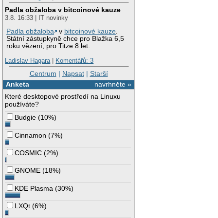
Padla obžaloba v bitcoinové kauze
3.8. 16:33 | IT novinky
Padla obžaloba
v
bitcoinové kauze
.
Státní zástupkyně chce pro Blažka 6,5
roku vězení, pro Titze 8 let.
Ladislav Hagara
|
Komentářů: 3
Centrum
|
Napsat
|
Starší
Anketa
navrhněte »
Které desktopové prostředí na Linuxu
používáte?
Budgie
(
10%
)
Cinnamon
(
7%
)
COSMIC
(
2%
)
GNOME
(
18%
)
KDE Plasma
(
30%
)
LXQt
(
6%
)