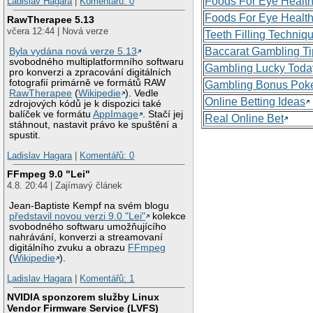
Foods For Eye Healt
Ladislav Hagara
|
Komentářů: 0
Foods For Eye Healt
RawTherapee 5.13
včera 12:44 | Nová verze
Teeth Filling Techniq
Baccarat Gambling Ti
Byla vydána nová verze 5.13
svobodného multiplatformního softwaru
Gambling Lucky Toda
pro konverzi a zpracování digitálních
fotografií primárně ve formátů RAW
Gambling Bonus Pok
RawTherapee
(
Wikipedie
). Vedle
Online Betting Ideas
zdrojových kódů je k dispozici také
balíček ve formátu
AppImage
. Stačí jej
Real Online Bet
stáhnout, nastavit právo ke spuštění a
spustit.
Ladislav Hagara
|
Komentářů: 0
FFmpeg 9.0 "Lei"
4.8. 20:44 | Zajímavý článek
Jean-Baptiste Kempf na svém blogu
představil novou verzi 9.0 "Lei"
kolekce
svobodného softwaru umožňujícího
nahrávání, konverzi a streamovaní
digitálního zvuku a obrazu
FFmpeg
(
Wikipedie
).
Ladislav Hagara
|
Komentářů: 1
NVIDIA sponzorem služby Linux
Vendor Firmware Service (LVFS)