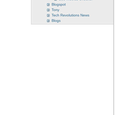
Blogspot
Tony
Tech Revolutions News
Blogs