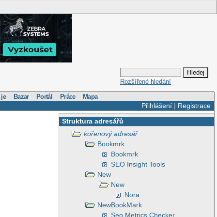
Rozšířené hledání
 je
Bazar
Portál
Práce
Mapa
Přihlášení
|
Registrace
Struktura adresářů
kořenový adresář
Bookmrk
Bookmrk
SEO Insight Tools
New
New
Nora
NewBookMark
Seo Metrics Checker