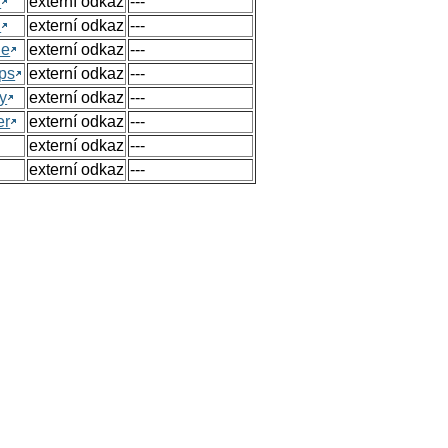
h
externí odkaz
---
h
externí odkaz
---
ue
externí odkaz
---
ps
externí odkaz
---
y
externí odkaz
---
er
externí odkaz
---
externí odkaz
---
externí odkaz
---