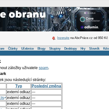
Inzerujte
na AbcPráce.cz od 950 Kč
are
Články
Učebnice
Blogy
Skupiny
Desktopy
Hry
Slovník
Kdo
k
nout záložky uživatele
spam
.
ark
ek jsou následující stránky:
Typ
Poslední změna
externí odkaz
---
cts
externí odkaz
---
externí odkaz
---