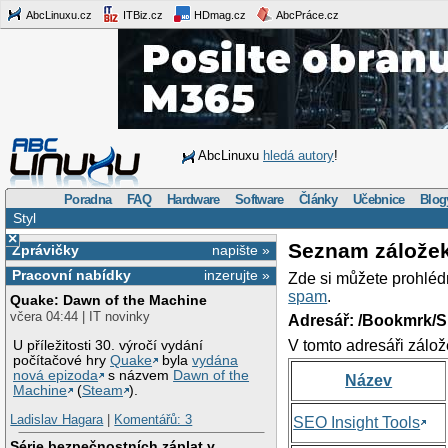
AbcLinuxu.cz
ITBiz.cz
HDmag.cz
AbcPráce.cz
AbcLinuxu
hledá autory
!
Poradna
FAQ
Hardware
Software
Články
Učebnice
Blog
Styl
×
Seznam zálože
Zprávičky
napište »
Pracovní nabídky
inzerujte »
Zde si můžete prohléd
spam
.
Quake: Dawn of the Machine
včera 04:44 | IT novinky
Adresář: /Bookmrk/S
V tomto adresáři zálož
U příležitosti 30. výročí vydání
počítačové hry
Quake
byla
vydána
nová epizoda
s názvem
Dawn of the
Název
Machine
(
Steam
).
Ladislav Hagara
|
Komentářů: 3
SEO Insight Tools
Série bezpečnostních záplat v