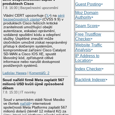
produktech Cisco
Guest Posting
7.8. 16:00 | Bezpečnostní upozornění
Moz Domain
Vládní CERT upozorňuje (
𝕏
) na
sérii
Authority
bezpečnostních záplat
(CVSS 9.9) v
produktech Cisco řešících kritické
Spam Score
zranitelnosti umožňující obejití
autentizace, eskalaci oprávnění,
Free Trustflow
vzdálené spuštění kódu a odepření
služby. Úspěšné zneužití může
Checker
útočníkům umožnit získat neoprávněný
Website Traffic
přístup k dotčeným systémům,
Analysis
kompromitovat zařízení Cisco Catalyst
SD-WAN a Cisco IOS XE, spustit
IP Address to
libovolný kód, zpřístupnit citlivé
Location
informace nebo narušit dostupnost
postižených systémů.
Index Checker
Ladislav Hagara
|
Komentářů: 2
Backlink Indexer
Soud nařídil firmě Meta zaplatit 567
milionů USD kvůli újmě způsobené
dětem
7.8. 15:33 | IT novinky
Soud v americkém státě Nové Mexiko
ve čtvrtek
nařídil
internetové
společnosti Meta Platforms zaplatit 567
milionů dolarů (téměř 12 miliard Kč) za