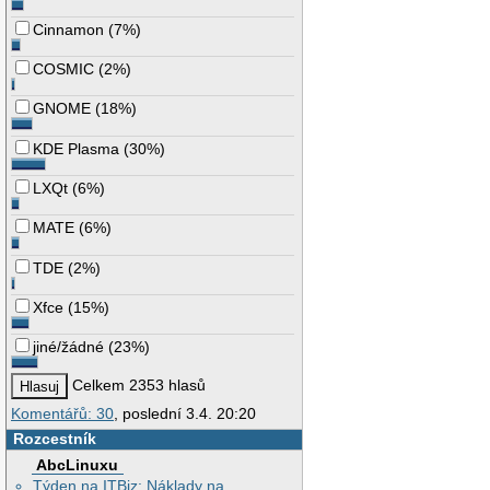
Cinnamon
(
7%
)
COSMIC
(
2%
)
GNOME
(
18%
)
KDE Plasma
(
30%
)
LXQt
(
6%
)
MATE
(
6%
)
TDE
(
2%
)
Xfce
(
15%
)
jiné/žádné
(
23%
)
Celkem 2353 hlasů
Komentářů: 30
, poslední 3.4. 20:20
Rozcestník
AbcLinuxu
Týden na ITBiz: Náklady na