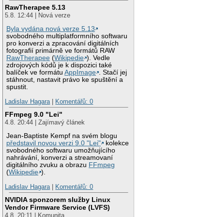
RawTherapee 5.13
5.8. 12:44 | Nová verze
Byla vydána nová verze 5.13
svobodného multiplatformního softwaru
pro konverzi a zpracování digitálních
fotografií primárně ve formátů RAW
RawTherapee
(
Wikipedie
). Vedle
zdrojových kódů je k dispozici také
balíček ve formátu
AppImage
. Stačí jej
stáhnout, nastavit právo ke spuštění a
spustit.
Ladislav Hagara
|
Komentářů: 0
FFmpeg 9.0 "Lei"
4.8. 20:44 | Zajímavý článek
Jean-Baptiste Kempf na svém blogu
představil novou verzi 9.0 "Lei"
kolekce
svobodného softwaru umožňujícího
nahrávání, konverzi a streamovaní
digitálního zvuku a obrazu
FFmpeg
(
Wikipedie
).
Ladislav Hagara
|
Komentářů: 0
NVIDIA sponzorem služby Linux
Vendor Firmware Service (LVFS)
4.8. 20:11 | Komunita