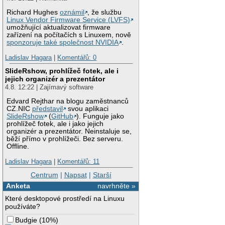
Richard Hughes
oznámil
, že službu
Linux Vendor Firmware Service (LVFS)
umožňující aktualizovat firmware
zařízení na počítačích s Linuxem, nově
sponzoruje také společnost NVIDIA
.
Ladislav Hagara
|
Komentářů: 0
SlideRshow, prohlížeč fotek, ale i
jejich organizér a prezentátor
4.8. 12:22 | Zajímavý software
Edvard Rejthar na blogu zaměstnanců
CZ.NIC
představil
svou aplikaci
SlideRshow
(
GitHub
). Funguje jako
prohlížeč fotek, ale i jako jejich
organizér a prezentátor. Neinstaluje se,
běží přímo v prohlížeči. Bez serveru.
Offline.
Ladislav Hagara
|
Komentářů: 11
Centrum
|
Napsat
|
Starší
Anketa
navrhněte »
Které desktopové prostředí na Linuxu
používáte?
Budgie
(
10%
)