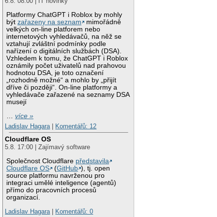
6.8. 08:00 | IT novinky
Platformy ChatGPT i Roblox by mohly
být
zařazeny na seznam
mimořádně
velkých on-line platforem nebo
internetových vyhledávačů, na něž se
vztahují zvláštní podmínky podle
nařízení o digitálních službách (DSA).
Vzhledem k tomu, že ChatGPT i Roblox
oznámily počet uživatelů nad prahovou
hodnotou DSA, je toto označení
„rozhodně možné“ a mohlo by „přijít
dříve či později“. On-line platformy a
vyhledávače zařazené na seznamy DSA
musejí
…
více »
Ladislav Hagara
|
Komentářů: 12
Cloudflare OS
5.8. 17:00 | Zajímavý software
Společnost Cloudflare
představila
Cloudflare OS
(
GitHub
), tj. open
source platformu navrženou pro
integraci umělé inteligence (agentů)
přímo do pracovních procesů
organizací.
Ladislav Hagara
|
Komentářů: 0