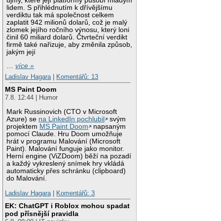
újmy, které její platformy působí mladým
lidem. S přihlédnutím k dřívějšímu
verdiktu tak má společnost celkem
zaplatit 942 milionů dolarů, což je malý
zlomek jejího ročního výnosu, který loni
činil 60 miliard dolarů. Čtvrteční verdikt
firmě také nařizuje, aby změnila způsob,
jakým její
…
více »
Ladislav Hagara
|
Komentářů: 13
MS Paint Doom
7.8. 12:44 | Humor
Mark Russinovich (CTO v Microsoft
Azure) se
na LinkedIn pochlubil
svým
projektem
MS Paint Doom
napsaným
pomocí Claude. Hru Doom umožňuje
hrát v programu Malování (Microsoft
Paint). Malování funguje jako monitor.
Herní engine (ViZDoom) běží na pozadí
a každý vykreslený snímek hry vkládá
automaticky přes schránku (clipboard)
do Malování.
Ladislav Hagara
|
Komentářů: 3
EK: ChatGPT i Roblox mohou spadat
pod přísnější pravidla