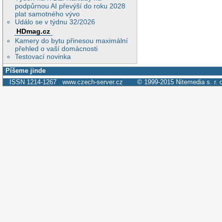
podpůrnou AI převýší do roku 2028
plat samotného vývo
Událo se v týdnu 32/2026
HDmag.cz
Kamery do bytu přinesou maximální
přehled o vaší domácnosti
Testovací novinka
Píšeme jinde
ISSN 1214-1267
www.czech-server.cz
© 1999-2015
Nitemedia s. r. 