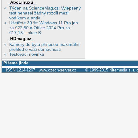
AbcLinuxu
Týden na ScienceMag.cz: Vylepšený
test nenašel žádný rozdíl mezi
vodíkem a antiv
Ušetřete 30 %: Windows 11 Pro jen
za €22,50 a Office 2024 Pro za
€17,15 – akce B
HDmag.cz
Kamery do bytu přinesou maximální
přehled o vaší domácnosti
Testovací novinka
Píšeme jinde
ISSN 1214-1267
www.czech-server.cz
© 1999-2015
Nitemedia s. r. 