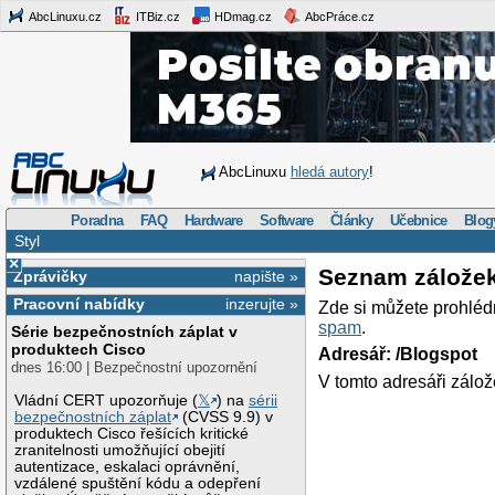
AbcLinuxu.cz
ITBiz.cz
HDmag.cz
AbcPráce.cz
AbcLinuxu
hledá autory
!
Poradna
FAQ
Hardware
Software
Články
Učebnice
Blog
Styl
×
Seznam zálože
Zprávičky
napište »
Pracovní nabídky
inzerujte »
Zde si můžete prohléd
spam
.
Série bezpečnostních záplat v
produktech Cisco
Adresář: /Blogspot
dnes 16:00 | Bezpečnostní upozornění
V tomto adresáři zálož
Vládní CERT upozorňuje (
𝕏
) na
sérii
bezpečnostních záplat
(CVSS 9.9) v
produktech Cisco řešících kritické
zranitelnosti umožňující obejití
autentizace, eskalaci oprávnění,
vzdálené spuštění kódu a odepření