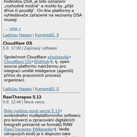
hodnotou DSA, je toto označení
„rozhodně možné“ a mohlo by „přijít
dříve či později“. On-line platformy a
vyhledávače zařazené na seznamy DSA
musejí
…
více »
Ladislav Hagara
|
Komentářů: 9
Cloudflare OS
5.8. 17:00 | Zajímavý software
Společnost Cloudflare
představila
Cloudflare OS
(
GitHub
), tj. open
source platformu navrženou pro
integraci umělé inteligence (agentů)
přímo do pracovních procesů
organizací.
Ladislav Hagara
|
Komentářů: 0
RawTherapee 5.13
5.8. 12:44 | Nová verze
Byla vydána nová verze 5.13
svobodného multiplatformního softwaru
pro konverzi a zpracování digitálních
fotografií primárně ve formátů RAW
RawTherapee
(
Wikipedie
). Vedle
zdrojových kódů je k dispozici také