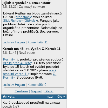
jejich organizér a prezentátor
4.8. 12:22 | Zajímavý software
Edvard Rejthar na blogu zaměstnanců
CZ.NIC
představil
svou aplikaci
SlideRshow
(
GitHub
). Funguje jako
prohlížeč fotek, ale i jako jejich
organizér a prezentátor. Neinstaluje se,
běží přímo v prohlížeči. Bez serveru.
Offline.
Ladislav Hagara
|
Komentářů: 11
Kermit má 45 let. Vydán C-Kermit 11
4.8. 11:44 | Nová verze
Kermit
, tj. protokol pro přenos souborů,
vznikl před 45 lety
. Při této příležitosti
byla po 15 letech od vydání poslední
stabilní verze 9.0.302 vydána
nová
stabilní verze 11
implementace
C-
Kermit
. S podporou IPv6.
Ladislav Hagara
|
Komentářů: 0
Centrum
|
Napsat
|
Starší
Anketa
navrhněte »
Které desktopové prostředí na Linuxu
používáte?