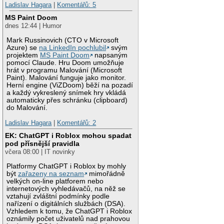
Ladislav Hagara
|
Komentářů: 5
MS Paint Doom
dnes 12:44 | Humor
Mark Russinovich (CTO v Microsoft
Azure) se
na LinkedIn pochlubil
svým
projektem
MS Paint Doom
napsaným
pomocí Claude. Hru Doom umožňuje
hrát v programu Malování (Microsoft
Paint). Malování funguje jako monitor.
Herní engine (ViZDoom) běží na pozadí
a každý vykreslený snímek hry vkládá
automaticky přes schránku (clipboard)
do Malování.
Ladislav Hagara
|
Komentářů: 2
EK: ChatGPT i Roblox mohou spadat
pod přísnější pravidla
včera 08:00 | IT novinky
Platformy ChatGPT i Roblox by mohly
být
zařazeny na seznam
mimořádně
velkých on-line platforem nebo
internetových vyhledávačů, na něž se
vztahují zvláštní podmínky podle
nařízení o digitálních službách (DSA).
Vzhledem k tomu, že ChatGPT i Roblox
oznámily počet uživatelů nad prahovou