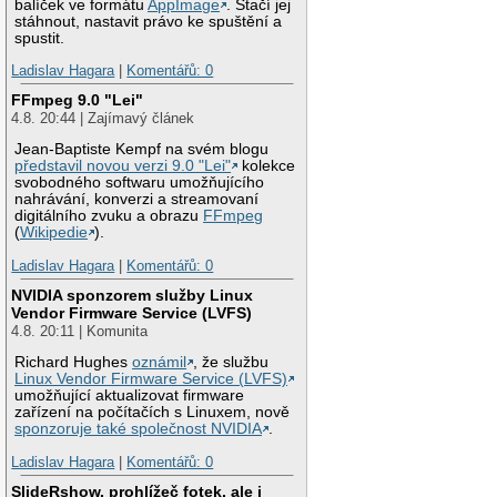
balíček ve formátu
AppImage
. Stačí jej
stáhnout, nastavit právo ke spuštění a
spustit.
Ladislav Hagara
|
Komentářů: 0
FFmpeg 9.0 "Lei"
4.8. 20:44 | Zajímavý článek
Jean-Baptiste Kempf na svém blogu
představil novou verzi 9.0 "Lei"
kolekce
svobodného softwaru umožňujícího
nahrávání, konverzi a streamovaní
digitálního zvuku a obrazu
FFmpeg
(
Wikipedie
).
Ladislav Hagara
|
Komentářů: 0
NVIDIA sponzorem služby Linux
Vendor Firmware Service (LVFS)
4.8. 20:11 | Komunita
Richard Hughes
oznámil
, že službu
Linux Vendor Firmware Service (LVFS)
umožňující aktualizovat firmware
zařízení na počítačích s Linuxem, nově
sponzoruje také společnost NVIDIA
.
Ladislav Hagara
|
Komentářů: 0
SlideRshow, prohlížeč fotek, ale i