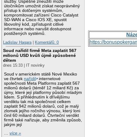
služby. Úspěšné zneužití může
útočníkům umožnit získat neoprávněný
přístup k dotčeným systémům,
kompromitovat zařízení Cisco Catalyst
SD-WAN a Cisco IOS XE, spustit
libovolný kód, zpřístupnit citlivé
informace nebo narušit dostupnost
postižených systémů.
Náz
https://bonuspokerga
Ladislav Hagara
|
Komentářů: 0
Soud nařídil firmě Meta zaplatit 567
milionů USD kvůli újmě způsobené
dětem
dnes 15:33 | IT novinky
Soud v americkém státě Nové Mexiko
ve čtvrtek
nařídil
internetové
společnosti Meta Platforms zaplatit 567
milionů dolarů (téměř 12 miliard Kč) za
újmy, které její platformy působí mladým
lidem. S přihlédnutím k dřívějšímu
verdiktu tak má společnost celkem
zaplatit 942 milionů dolarů, což je malý
zlomek jejího ročního výnosu, který loni
činil 60 miliard dolarů. Čtvrteční verdikt
firmě také nařizuje, aby změnila způsob,
jakým její
…
více »