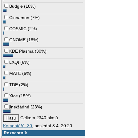
Budgie
(
10%
)
Cinnamon
(
7%
)
COSMIC
(
2%
)
GNOME
(
18%
)
KDE Plasma
(
30%
)
LXQt
(
6%
)
MATE
(
6%
)
TDE
(
2%
)
Xfce
(
15%
)
jiné/žádné
(
23%
)
Celkem 2340 hlasů
Komentářů: 30
, poslední 3.4. 20:20
Rozcestník