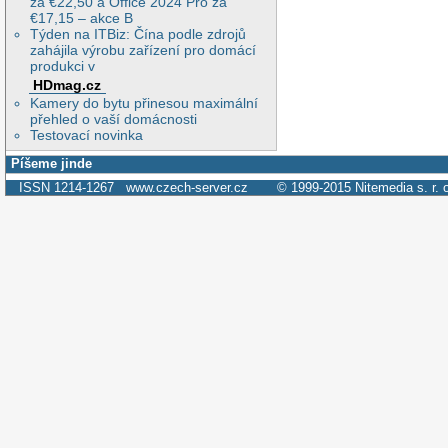
za €22,50 a Office 2024 Pro za
€17,15 – akce B
Týden na ITBiz: Čína podle zdrojů
zahájila výrobu zařízení pro domácí
produkci v
HDmag.cz
Kamery do bytu přinesou maximální
přehled o vaší domácnosti
Testovací novinka
Píšeme jinde
ISSN 1214-1267
www.czech-server.cz
© 1999-2015
Nitemedia s. r. 