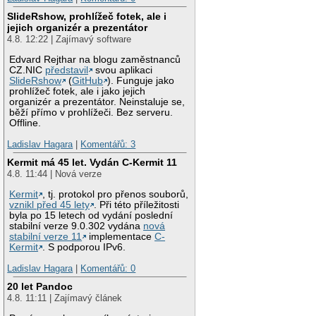
SlideRshow, prohlížeč fotek, ale i
jejich organizér a prezentátor
4.8. 12:22 | Zajímavý software
Edvard Rejthar na blogu zaměstnanců
CZ.NIC
představil
svou aplikaci
SlideRshow
(
GitHub
). Funguje jako
prohlížeč fotek, ale i jako jejich
organizér a prezentátor. Neinstaluje se,
běží přímo v prohlížeči. Bez serveru.
Offline.
Ladislav Hagara
|
Komentářů: 3
Kermit má 45 let. Vydán C-Kermit 11
4.8. 11:44 | Nová verze
Kermit
, tj. protokol pro přenos souborů,
vznikl před 45 lety
. Při této příležitosti
byla po 15 letech od vydání poslední
stabilní verze 9.0.302 vydána
nová
stabilní verze 11
implementace
C-
Kermit
. S podporou IPv6.
Ladislav Hagara
|
Komentářů: 0
20 let Pandoc
4.8. 11:11 | Zajímavý článek