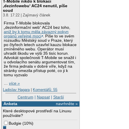
T-Mobile nikdo k blokaci
‚dezinfowebu‘ AC24 nenutil, píše
soud
3.8. 17:22 | Zajímavý článek
Firma T-Mobile blokovala
„dezinformační web“ AC24 bez toho,
aniž by k tomu měla závazný pokyn
orgánů veřejné moci
. Píše to ve svém
rozsudku Městský soud v Praze, který
po čtyřech letech uzavřel kauzu blokace
zmíněného webu. Operátor musí
uhradit škodu ve výši 35 tisíc korun.
Advokát společnosti T-Mobile se snažil i
u odvolacího senátu argumentovat tím,
že firma jednala v dobré víře, když na
stránky omezila přístup poté, co ji k
tomu vyzvalo
…
více »
Ladislav Hagara
|
Komentářů: 55
Centrum
|
Napsat
|
Starší
Anketa
navrhněte »
Které desktopové prostředí na Linuxu
používáte?
Budgie
(
10%
)