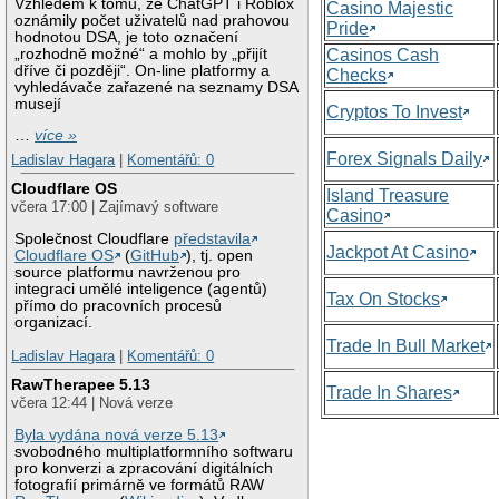
Vzhledem k tomu, že ChatGPT i Roblox
Casino Majestic
oznámily počet uživatelů nad prahovou
Pride
hodnotou DSA, je toto označení
„rozhodně možné“ a mohlo by „přijít
Casinos Cash
dříve či později“. On-line platformy a
Checks
vyhledávače zařazené na seznamy DSA
musejí
Cryptos To Invest
…
více »
Forex Signals Daily
Ladislav Hagara
|
Komentářů: 0
Cloudflare OS
Island Treasure
včera 17:00 | Zajímavý software
Casino
Společnost Cloudflare
představila
Jackpot At Casino
Cloudflare OS
(
GitHub
), tj. open
source platformu navrženou pro
integraci umělé inteligence (agentů)
Tax On Stocks
přímo do pracovních procesů
organizací.
Trade In Bull Market
Ladislav Hagara
|
Komentářů: 0
RawTherapee 5.13
Trade In Shares
včera 12:44 | Nová verze
Byla vydána nová verze 5.13
svobodného multiplatformního softwaru
pro konverzi a zpracování digitálních
fotografií primárně ve formátů RAW