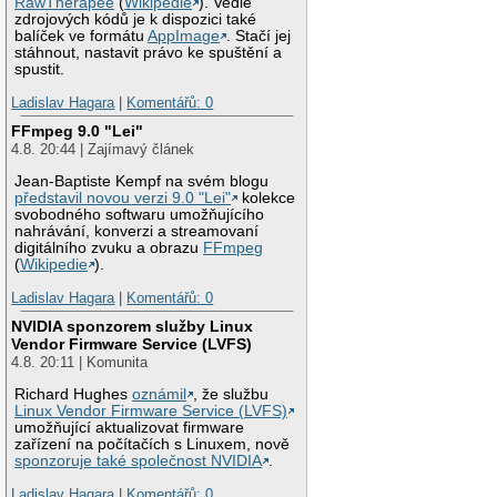
RawTherapee
(
Wikipedie
). Vedle
zdrojových kódů je k dispozici také
balíček ve formátu
AppImage
. Stačí jej
stáhnout, nastavit právo ke spuštění a
spustit.
Ladislav Hagara
|
Komentářů: 0
FFmpeg 9.0 "Lei"
4.8. 20:44 | Zajímavý článek
Jean-Baptiste Kempf na svém blogu
představil novou verzi 9.0 "Lei"
kolekce
svobodného softwaru umožňujícího
nahrávání, konverzi a streamovaní
digitálního zvuku a obrazu
FFmpeg
(
Wikipedie
).
Ladislav Hagara
|
Komentářů: 0
NVIDIA sponzorem služby Linux
Vendor Firmware Service (LVFS)
4.8. 20:11 | Komunita
Richard Hughes
oznámil
, že službu
Linux Vendor Firmware Service (LVFS)
umožňující aktualizovat firmware
zařízení na počítačích s Linuxem, nově
sponzoruje také společnost NVIDIA
.
Ladislav Hagara
|
Komentářů: 0