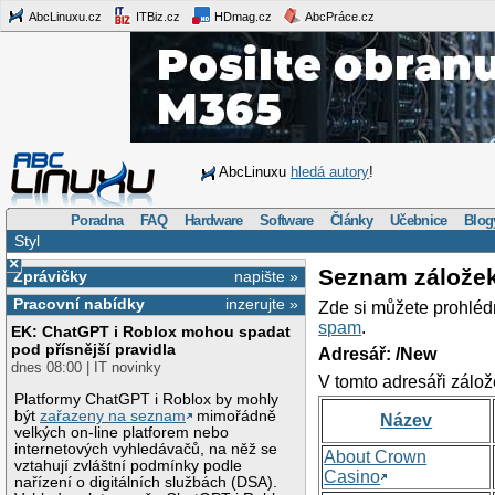
AbcLinuxu.cz
ITBiz.cz
HDmag.cz
AbcPráce.cz
AbcLinuxu
hledá autory
!
Poradna
FAQ
Hardware
Software
Články
Učebnice
Blog
Styl
×
Seznam zálože
Zprávičky
napište »
Pracovní nabídky
inzerujte »
Zde si můžete prohléd
spam
.
EK: ChatGPT i Roblox mohou spadat
pod přísnější pravidla
Adresář: /New
dnes 08:00 | IT novinky
V tomto adresáři zálož
Platformy ChatGPT i Roblox by mohly
být
zařazeny na seznam
mimořádně
Název
velkých on-line platforem nebo
internetových vyhledávačů, na něž se
About Crown
vztahují zvláštní podmínky podle
Casino
nařízení o digitálních službách (DSA).