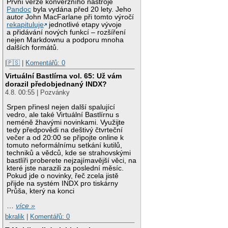
První verze konverzního nástroje
Pandoc
byla vydána před 20 lety. Jeho
autor John MacFarlane při tomto výročí
rekapituluje
jednotlivé etapy vývoje
a přidávání nových funkcí – rozšíření
nejen Markdownu a podporu mnoha
dalších formátů.
|🇵🇸
|
Komentářů: 0
Virtuální Bastlírna vol. 65: Už vám
dorazil předobjednaný INDX?
4.8. 00:55 | Pozvánky
Srpen přinesl nejen další spalující
vedro, ale také Virtuální Bastlírnu s
neméně žhavými novinkami. Využijte
tedy předpovědi na deštivý čtvrteční
večer a od 20:00 se připojte online k
tomuto neformálnímu setkání kutilů,
techniků a vědců, kde se strahovskými
bastlíři proberete nejzajímavější věci, na
které jste narazili za poslední měsíc.
Pokud jde o novinky, řeč zcela jistě
přijde na systém INDX pro tiskárny
Průša, který na konci
…
více »
bkralik
|
Komentářů: 0