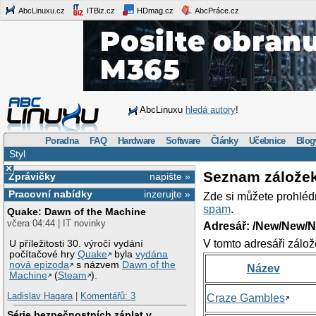
AbcLinuxu.cz
ITBiz.cz
HDmag.cz
AbcPráce.cz
AbcLinuxu
hledá autory
!
Poradna
FAQ
Hardware
Software
Články
Učebnice
Blog
Styl
×
Seznam zálože
Zprávičky
napište »
Pracovní nabídky
inzerujte »
Zde si můžete prohléd
spam
.
Quake: Dawn of the Machine
včera 04:44 | IT novinky
Adresář: /New/New/N
V tomto adresáři zálož
U příležitosti 30. výročí vydání
počítačové hry
Quake
byla
vydána
nová epizoda
s názvem
Dawn of the
Název
Machine
(
Steam
).
Ladislav Hagara
|
Komentářů: 3
Craze Gambles
Série bezpečnostních záplat v