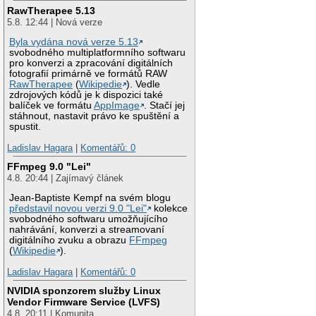
RawTherapee 5.13
5.8. 12:44 | Nová verze
Byla vydána nová verze 5.13
svobodného multiplatformního softwaru
pro konverzi a zpracování digitálních
fotografií primárně ve formátů RAW
RawTherapee
(
Wikipedie
). Vedle
zdrojových kódů je k dispozici také
balíček ve formátu
AppImage
. Stačí jej
stáhnout, nastavit právo ke spuštění a
spustit.
Ladislav Hagara
|
Komentářů: 0
FFmpeg 9.0 "Lei"
4.8. 20:44 | Zajímavý článek
Jean-Baptiste Kempf na svém blogu
představil novou verzi 9.0 "Lei"
kolekce
svobodného softwaru umožňujícího
nahrávání, konverzi a streamovaní
digitálního zvuku a obrazu
FFmpeg
(
Wikipedie
).
Ladislav Hagara
|
Komentářů: 0
NVIDIA sponzorem služby Linux
Vendor Firmware Service (LVFS)
4.8. 20:11 | Komunita