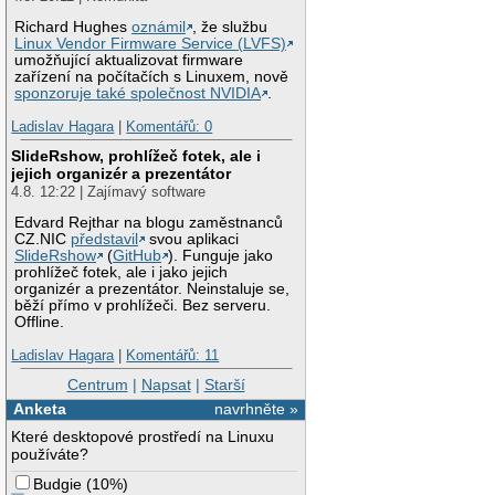
Richard Hughes
oznámil
, že službu
Linux Vendor Firmware Service (LVFS)
umožňující aktualizovat firmware
zařízení na počítačích s Linuxem, nově
sponzoruje také společnost NVIDIA
.
Ladislav Hagara
|
Komentářů: 0
SlideRshow, prohlížeč fotek, ale i
jejich organizér a prezentátor
4.8. 12:22 | Zajímavý software
Edvard Rejthar na blogu zaměstnanců
CZ.NIC
představil
svou aplikaci
SlideRshow
(
GitHub
). Funguje jako
prohlížeč fotek, ale i jako jejich
organizér a prezentátor. Neinstaluje se,
běží přímo v prohlížeči. Bez serveru.
Offline.
Ladislav Hagara
|
Komentářů: 11
Centrum
|
Napsat
|
Starší
Anketa
navrhněte »
Které desktopové prostředí na Linuxu
používáte?
Budgie
(
10%
)