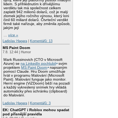
újmy, které její platformy působí mladým
lidem. S přihlédnutím k dřívějšímu
verdiktu tak má společnost celkem
zaplatit 942 milionů dolarů, což je malý
zlomek jejího ročního výnosu, který loni
činil 60 miliard dolarů. Čtvrteční verdikt
firmě také nařizuje, aby změnila způsob,
jakým její
…
více »
Ladislav Hagara
|
Komentářů: 13
MS Paint Doom
7.8. 12:44 | Humor
Mark Russinovich (CTO v Microsoft
Azure) se
na LinkedIn pochlubil
svým
projektem
MS Paint Doom
napsaným
pomocí Claude. Hru Doom umožňuje
hrát v programu Malování (Microsoft
Paint). Malování funguje jako monitor.
Herní engine (ViZDoom) běží na pozadí
a každý vykreslený snímek hry vkládá
automaticky přes schránku (clipboard)
do Malování.
Ladislav Hagara
|
Komentářů: 3
EK: ChatGPT i Roblox mohou spadat
pod přísnější pravidla