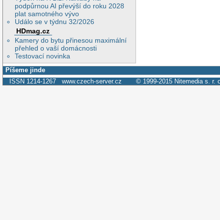
podpůrnou AI převýší do roku 2028
plat samotného vývo
Událo se v týdnu 32/2026
HDmag.cz
Kamery do bytu přinesou maximální
přehled o vaší domácnosti
Testovací novinka
Píšeme jinde
ISSN 1214-1267
www.czech-server.cz
© 1999-2015
Nitemedia s. r. 