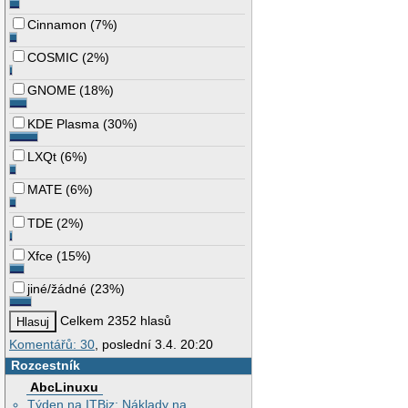
Cinnamon
(
7%
)
COSMIC
(
2%
)
GNOME
(
18%
)
KDE Plasma
(
30%
)
LXQt
(
6%
)
MATE
(
6%
)
TDE
(
2%
)
Xfce
(
15%
)
jiné/žádné
(
23%
)
Celkem 2352 hlasů
Komentářů: 30
, poslední 3.4. 20:20
Rozcestník
AbcLinuxu
Týden na ITBiz: Náklady na