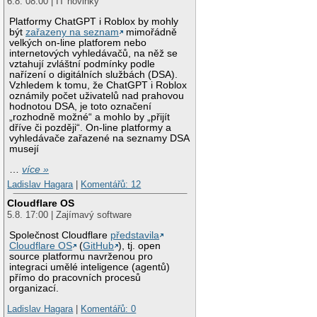
6.8. 08:00 | IT novinky
Platformy ChatGPT i Roblox by mohly
být
zařazeny na seznam
mimořádně
velkých on-line platforem nebo
internetových vyhledávačů, na něž se
vztahují zvláštní podmínky podle
nařízení o digitálních službách (DSA).
Vzhledem k tomu, že ChatGPT i Roblox
oznámily počet uživatelů nad prahovou
hodnotou DSA, je toto označení
„rozhodně možné“ a mohlo by „přijít
dříve či později“. On-line platformy a
vyhledávače zařazené na seznamy DSA
musejí
…
více »
Ladislav Hagara
|
Komentářů: 12
Cloudflare OS
5.8. 17:00 | Zajímavý software
Společnost Cloudflare
představila
Cloudflare OS
(
GitHub
), tj. open
source platformu navrženou pro
integraci umělé inteligence (agentů)
přímo do pracovních procesů
organizací.
Ladislav Hagara
|
Komentářů: 0