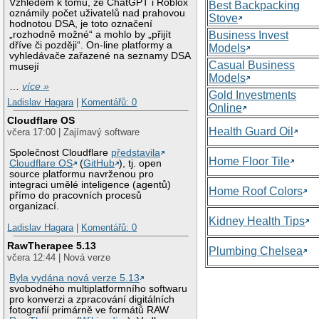
Vzhledem k tomu, že ChatGPT i Roblox
Best Backpacking
oznámily počet uživatelů nad prahovou
Stove
hodnotou DSA, je toto označení
„rozhodně možné“ a mohlo by „přijít
Business Invest
dříve či později“. On-line platformy a
Models
vyhledávače zařazené na seznamy DSA
Casual Business
musejí
Models
…
více »
Gold Investments
Ladislav Hagara
|
Komentářů: 0
Online
Cloudflare OS
Health Guard Oil
včera 17:00 | Zajímavý software
Společnost Cloudflare
představila
Home Floor Tile
Cloudflare OS
(
GitHub
), tj. open
source platformu navrženou pro
integraci umělé inteligence (agentů)
Home Roof Colors
přímo do pracovních procesů
organizací.
Kidney Health Tips
Ladislav Hagara
|
Komentářů: 0
RawTherapee 5.13
Plumbing Chelsea
včera 12:44 | Nová verze
Byla vydána nová verze 5.13
svobodného multiplatformního softwaru
pro konverzi a zpracování digitálních
fotografií primárně ve formátů RAW