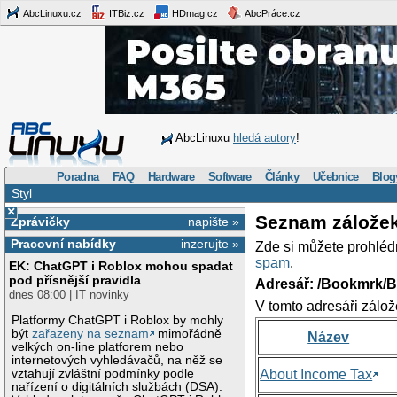
AbcLinuxu.cz
ITBiz.cz
HDmag.cz
AbcPráce.cz
AbcLinuxu
hledá autory
!
Poradna
FAQ
Hardware
Software
Články
Učebnice
Blog
Styl
×
Seznam zálože
Zprávičky
napište »
Pracovní nabídky
inzerujte »
Zde si můžete prohléd
spam
.
EK: ChatGPT i Roblox mohou spadat
pod přísnější pravidla
Adresář: /Bookmrk/
dnes 08:00 | IT novinky
V tomto adresáři zálož
Platformy ChatGPT i Roblox by mohly
být
zařazeny na seznam
mimořádně
Název
velkých on-line platforem nebo
internetových vyhledávačů, na něž se
vztahují zvláštní podmínky podle
About Income Tax
nařízení o digitálních službách (DSA).