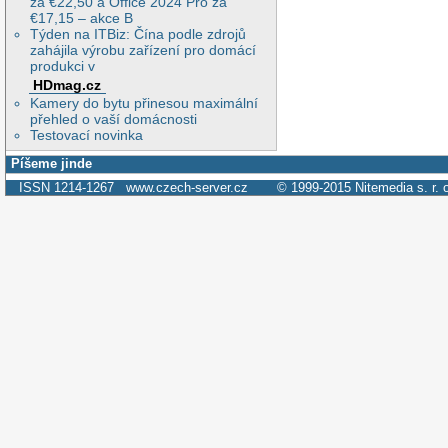
za €22,50 a Office 2024 Pro za
€17,15 – akce B
Týden na ITBiz: Čína podle zdrojů
zahájila výrobu zařízení pro domácí
produkci v
HDmag.cz
Kamery do bytu přinesou maximální
přehled o vaší domácnosti
Testovací novinka
Píšeme jinde
ISSN 1214-1267
www.czech-server.cz
© 1999-2015
Nitemedia s. r. 