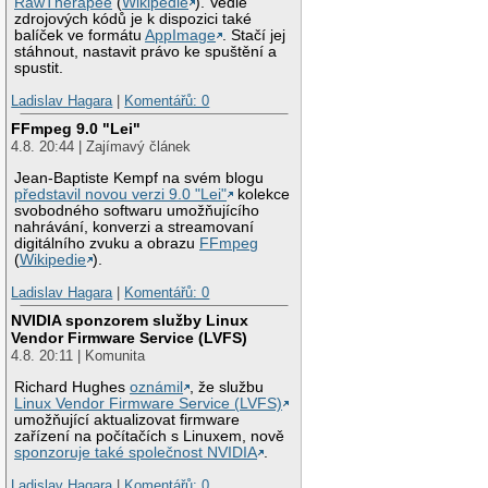
RawTherapee
(
Wikipedie
). Vedle
zdrojových kódů je k dispozici také
balíček ve formátu
AppImage
. Stačí jej
stáhnout, nastavit právo ke spuštění a
spustit.
Ladislav Hagara
|
Komentářů: 0
FFmpeg 9.0 "Lei"
4.8. 20:44 | Zajímavý článek
Jean-Baptiste Kempf na svém blogu
představil novou verzi 9.0 "Lei"
kolekce
svobodného softwaru umožňujícího
nahrávání, konverzi a streamovaní
digitálního zvuku a obrazu
FFmpeg
(
Wikipedie
).
Ladislav Hagara
|
Komentářů: 0
NVIDIA sponzorem služby Linux
Vendor Firmware Service (LVFS)
4.8. 20:11 | Komunita
Richard Hughes
oznámil
, že službu
Linux Vendor Firmware Service (LVFS)
umožňující aktualizovat firmware
zařízení na počítačích s Linuxem, nově
sponzoruje také společnost NVIDIA
.
Ladislav Hagara
|
Komentářů: 0