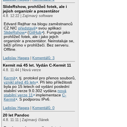
SlideRshow, prohlížeč fotek, ale i
jejich organizér a prezentátor
4.8. 12:22 | Zajímavý software
Edvard Rejthar na blogu zaměstnanců
CZ.NIC
představil
svou aplikaci
SlideRshow
(
GitHub
). Funguje jako
prohlížeč fotek, ale i jako jejich
organizér a prezentátor. Neinstaluje se,
běží přímo v prohlížeči. Bez serveru.
Offline.
Ladislav Hagara
|
Komentářů: 3
Kermit má 45 let. Vydán C-Kermit 11
4.8. 11:44 | Nová verze
Kermit
, tj. protokol pro přenos souborů,
vznikl před 45 lety
. Při této příležitosti
byla po 15 letech od vydání poslední
stabilní verze 9.0.302 vydána
nová
stabilní verze 11
implementace
C-
Kermit
. S podporou IPv6.
Ladislav Hagara
|
Komentářů: 0
20 let Pandoc
4.8. 11:11 | Zajímavý článek