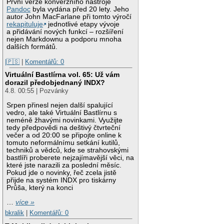
První verze konverzního nástroje
Pandoc
byla vydána před 20 lety. Jeho
autor John MacFarlane při tomto výročí
rekapituluje
jednotlivé etapy vývoje
a přidávání nových funkcí – rozšíření
nejen Markdownu a podporu mnoha
dalších formátů.
|🇵🇸
|
Komentářů: 0
Virtuální Bastlírna vol. 65: Už vám
dorazil předobjednaný INDX?
4.8. 00:55 | Pozvánky
Srpen přinesl nejen další spalující
vedro, ale také Virtuální Bastlírnu s
neméně žhavými novinkami. Využijte
tedy předpovědi na deštivý čtvrteční
večer a od 20:00 se připojte online k
tomuto neformálnímu setkání kutilů,
techniků a vědců, kde se strahovskými
bastlíři proberete nejzajímavější věci, na
které jste narazili za poslední měsíc.
Pokud jde o novinky, řeč zcela jistě
přijde na systém INDX pro tiskárny
Průša, který na konci
…
více »
bkralik
|
Komentářů: 0