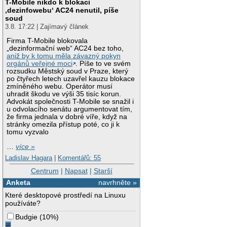
T-Mobile nikdo k blokaci
‚dezinfowebu‘ AC24 nenutil, píše
soud
3.8. 17:22 | Zajímavý článek
Firma T-Mobile blokovala
„dezinformační web“ AC24 bez toho,
aniž by k tomu měla závazný pokyn
orgánů veřejné moci
. Píše to ve svém
rozsudku Městský soud v Praze, který
po čtyřech letech uzavřel kauzu blokace
zmíněného webu. Operátor musí
uhradit škodu ve výši 35 tisíc korun.
Advokát společnosti T-Mobile se snažil i
u odvolacího senátu argumentovat tím,
že firma jednala v dobré víře, když na
stránky omezila přístup poté, co ji k
tomu vyzvalo
…
více »
Ladislav Hagara
|
Komentářů: 55
Centrum
|
Napsat
|
Starší
Anketa
navrhněte »
Které desktopové prostředí na Linuxu
používáte?
Budgie
(
10%
)