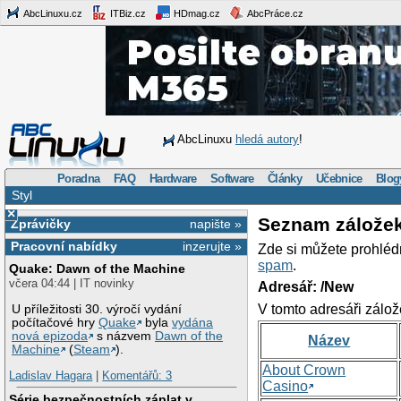
AbcLinuxu.cz
ITBiz.cz
HDmag.cz
AbcPráce.cz
AbcLinuxu
hledá autory
!
Poradna
FAQ
Hardware
Software
Články
Učebnice
Blog
Styl
×
Seznam zálože
Zprávičky
napište »
Pracovní nabídky
inzerujte »
Zde si můžete prohléd
spam
.
Quake: Dawn of the Machine
včera 04:44 | IT novinky
Adresář: /New
V tomto adresáři zálož
U příležitosti 30. výročí vydání
počítačové hry
Quake
byla
vydána
nová epizoda
s názvem
Dawn of the
Název
Machine
(
Steam
).
About Crown
Ladislav Hagara
|
Komentářů: 3
Casino
Série bezpečnostních záplat v