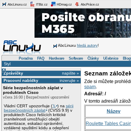
AbcLinuxu.cz
ITBiz.cz
HDmag.cz
AbcPráce.cz
AbcLinuxu
hledá autory
!
Poradna
FAQ
Hardware
Software
Články
Učebnice
Blog
Styl
×
Seznam zálože
Zprávičky
napište »
Pracovní nabídky
inzerujte »
Zde si můžete prohléd
spam
.
Série bezpečnostních záplat v
produktech Cisco
Adresář: /
včera 16:00 | Bezpečnostní upozornění
V tomto adresáři zálož
Vládní CERT upozorňuje (
𝕏
) na
sérii
bezpečnostních záplat
(CVSS 9.9) v
Název
produktech Cisco řešících kritické
zranitelnosti umožňující obejití
Roulette Tables Casi
autentizace, eskalaci oprávnění,
vzdálené spuštění kódu a odepření