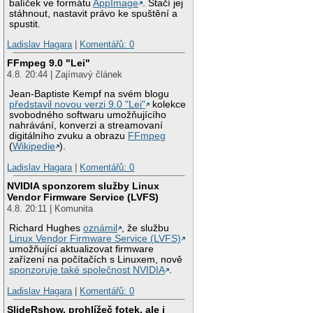
balíček ve formátu
AppImage
. Stačí jej
stáhnout, nastavit právo ke spuštění a
spustit.
Ladislav Hagara
|
Komentářů: 0
FFmpeg 9.0 "Lei"
4.8. 20:44 | Zajímavý článek
Jean-Baptiste Kempf na svém blogu
představil novou verzi 9.0 "Lei"
kolekce
svobodného softwaru umožňujícího
nahrávání, konverzi a streamovaní
digitálního zvuku a obrazu
FFmpeg
(
Wikipedie
).
Ladislav Hagara
|
Komentářů: 0
NVIDIA sponzorem služby Linux
Vendor Firmware Service (LVFS)
4.8. 20:11 | Komunita
Richard Hughes
oznámil
, že službu
Linux Vendor Firmware Service (LVFS)
umožňující aktualizovat firmware
zařízení na počítačích s Linuxem, nově
sponzoruje také společnost NVIDIA
.
Ladislav Hagara
|
Komentářů: 0
SlideRshow, prohlížeč fotek, ale i