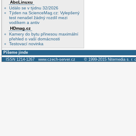
AbcLinuxu
Událo se v týdnu 32/2026
Týden na ScienceMag.cz: Vylepšený
test nenašel žádný rozdíl mezi
vodíkem a antiv
HDmag.cz
Kamery do bytu přinesou maximální
přehled o vaší domácnosti
Testovací novinka
Píšeme jinde
ISSN 1214-1267
www.czech-server.cz
© 1999-2015
Nitemedia s. r. 