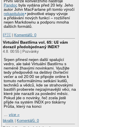
První verze konverzního nástroje
Pandoc
byla vydána před 20 lety. Jeho
autor John MacFarlane při tomto výročí
rekapituluje
jednotlivé etapy vývoje
a přidávání nových funkcí – rozšíření
nejen Markdownu a podporu mnoha
dalších formátů.
|🇵🇸
|
Komentářů: 0
Virtuální Bastlírna vol. 65: Už vám
dorazil předobjednaný INDX?
4.8. 00:55 | Pozvánky
Srpen přinesl nejen další spalující
vedro, ale také Virtuální Bastlírnu s
neméně žhavými novinkami. Využijte
tedy předpovědi na deštivý čtvrteční
večer a od 20:00 se připojte online k
tomuto neformálnímu setkání kutilů,
techniků a vědců, kde se strahovskými
bastlíři proberete nejzajímavější věci, na
které jste narazili za poslední měsíc.
Pokud jde o novinky, řeč zcela jistě
přijde na systém INDX pro tiskárny
Průša, který na konci
…
více »
bkralik
|
Komentářů: 0