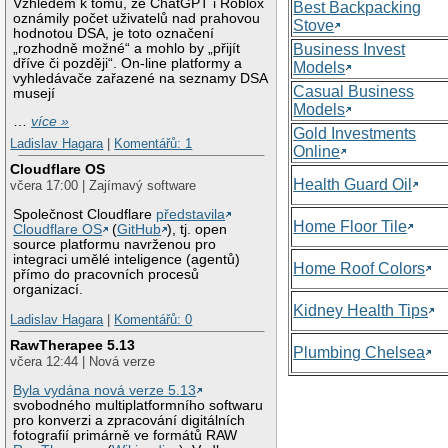
Vzhledem k tomu, že ChatGPT i Roblox
Best Backpacking
oznámily počet uživatelů nad prahovou
Stove
hodnotou DSA, je toto označení
„rozhodně možné“ a mohlo by „přijít
Business Invest
dříve či později“. On-line platformy a
Models
vyhledávače zařazené na seznamy DSA
Casual Business
musejí
Models
…
více »
Gold Investments
Ladislav Hagara
|
Komentářů: 1
Online
Cloudflare OS
Health Guard Oil
včera 17:00 | Zajímavý software
Společnost Cloudflare
představila
Home Floor Tile
Cloudflare OS
(
GitHub
), tj. open
source platformu navrženou pro
integraci umělé inteligence (agentů)
Home Roof Colors
přímo do pracovních procesů
organizací.
Kidney Health Tips
Ladislav Hagara
|
Komentářů: 0
RawTherapee 5.13
Plumbing Chelsea
včera 12:44 | Nová verze
Byla vydána nová verze 5.13
svobodného multiplatformního softwaru
pro konverzi a zpracování digitálních
fotografií primárně ve formátů RAW