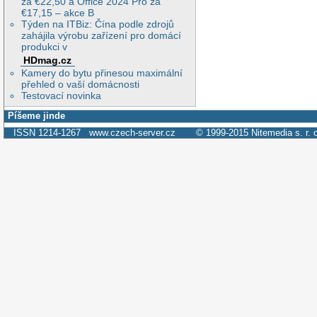
za €22,50 a Office 2024 Pro za
€17,15 – akce B
Týden na ITBiz: Čína podle zdrojů
zahájila výrobu zařízení pro domácí
produkci v
HDmag.cz
Kamery do bytu přinesou maximální
přehled o vaší domácnosti
Testovací novinka
Píšeme jinde
ISSN 1214-1267
www.czech-server.cz
© 1999-2015
Nitemedia s. r. 