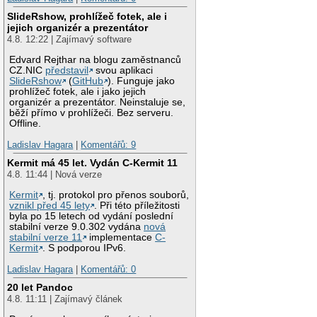
SlideRshow, prohlížeč fotek, ale i
jejich organizér a prezentátor
4.8. 12:22 | Zajímavý software
Edvard Rejthar na blogu zaměstnanců
CZ.NIC
představil
svou aplikaci
SlideRshow
(
GitHub
). Funguje jako
prohlížeč fotek, ale i jako jejich
organizér a prezentátor. Neinstaluje se,
běží přímo v prohlížeči. Bez serveru.
Offline.
Ladislav Hagara
|
Komentářů: 9
Kermit má 45 let. Vydán C-Kermit 11
4.8. 11:44 | Nová verze
Kermit
, tj. protokol pro přenos souborů,
vznikl před 45 lety
. Při této příležitosti
byla po 15 letech od vydání poslední
stabilní verze 9.0.302 vydána
nová
stabilní verze 11
implementace
C-
Kermit
. S podporou IPv6.
Ladislav Hagara
|
Komentářů: 0
20 let Pandoc
4.8. 11:11 | Zajímavý článek