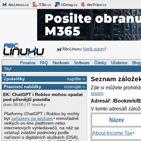
AbcLinuxu.cz
ITBiz.cz
HDmag.cz
AbcPráce.cz
AbcLinuxu
hledá autory
!
Poradna
FAQ
Hardware
Software
Články
Učebnice
Blog
Styl
×
Seznam zálože
Zprávičky
napište »
Pracovní nabídky
inzerujte »
Zde si můžete prohléd
spam
.
EK: ChatGPT i Roblox mohou spadat
pod přísnější pravidla
Adresář: /Bookmrk/
dnes 08:00 | IT novinky
V tomto adresáři zálož
Platformy ChatGPT i Roblox by mohly
být
zařazeny na seznam
mimořádně
Název
velkých on-line platforem nebo
internetových vyhledávačů, na něž se
vztahují zvláštní podmínky podle
About Income Tax
nařízení o digitálních službách (DSA).