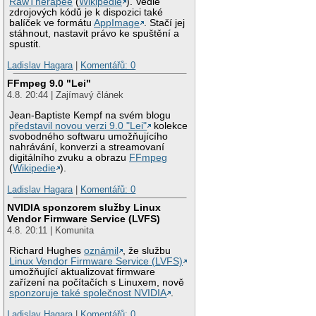
RawTherapee
(
Wikipedie
). Vedle
zdrojových kódů je k dispozici také
balíček ve formátu
AppImage
. Stačí jej
stáhnout, nastavit právo ke spuštění a
spustit.
Ladislav Hagara
|
Komentářů: 0
FFmpeg 9.0 "Lei"
4.8. 20:44 | Zajímavý článek
Jean-Baptiste Kempf na svém blogu
představil novou verzi 9.0 "Lei"
kolekce
svobodného softwaru umožňujícího
nahrávání, konverzi a streamovaní
digitálního zvuku a obrazu
FFmpeg
(
Wikipedie
).
Ladislav Hagara
|
Komentářů: 0
NVIDIA sponzorem služby Linux
Vendor Firmware Service (LVFS)
4.8. 20:11 | Komunita
Richard Hughes
oznámil
, že službu
Linux Vendor Firmware Service (LVFS)
umožňující aktualizovat firmware
zařízení na počítačích s Linuxem, nově
sponzoruje také společnost NVIDIA
.
Ladislav Hagara
|
Komentářů: 0