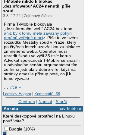
T-Mobile nikdo k blokaci
‚dezinfowebu‘ AC24 nenutil, píše
soud
3.8. 17:22 | Zajímavý článek
Firma T-Mobile blokovala
„dezinformační web“ AC24 bez toho,
aniž by k tomu měla závazný pokyn
orgánů veřejné moci
. Píše to ve svém
rozsudku Městský soud v Praze, který
po čtyřech letech uzavřel kauzu blokace
zmíněného webu. Operátor musí
uhradit škodu ve výši 35 tisíc korun.
Advokát společnosti T-Mobile se snažil i
u odvolacího senátu argumentovat tím,
že firma jednala v dobré víře, když na
stránky omezila přístup poté, co ji k
tomu vyzvalo
…
více »
Ladislav Hagara
|
Komentářů: 68
Centrum
|
Napsat
|
Starší
Anketa
navrhněte »
Které desktopové prostředí na Linuxu
používáte?
Budgie
(
10%
)