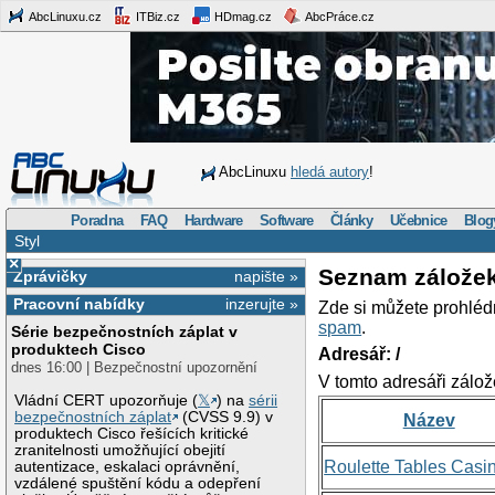
AbcLinuxu.cz
ITBiz.cz
HDmag.cz
AbcPráce.cz
AbcLinuxu
hledá autory
!
Poradna
FAQ
Hardware
Software
Články
Učebnice
Blog
Styl
×
Seznam zálože
Zprávičky
napište »
Pracovní nabídky
inzerujte »
Zde si můžete prohléd
spam
.
Série bezpečnostních záplat v
produktech Cisco
Adresář: /
dnes 16:00 | Bezpečnostní upozornění
V tomto adresáři zálož
Vládní CERT upozorňuje (
𝕏
) na
sérii
bezpečnostních záplat
(CVSS 9.9) v
Název
produktech Cisco řešících kritické
zranitelnosti umožňující obejití
Roulette Tables Casi
autentizace, eskalaci oprávnění,
vzdálené spuštění kódu a odepření