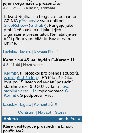
jejich organizér a prezentátor
4.8. 12:22 | Zajímavý software
Edvard Rejthar na blogu zaměstnanců
CZ.NIC
představil
svou aplikaci
SlideRshow
(
GitHub
). Funguje jako
prohlížeč fotek, ale i jako jejich
organizér a prezentátor. Neinstaluje se,
běží přímo v prohlížeči. Bez serveru.
Offline.
Ladislav Hagara
|
Komentářů: 11
Kermit má 45 let. Vydán C-Kermit 11
4.8. 11:44 | Nová verze
Kermit
, tj. protokol pro přenos souborů,
vznikl před 45 lety
. Při této příležitosti
byla po 15 letech od vydání poslední
stabilní verze 9.0.302 vydána
nová
stabilní verze 11
implementace
C-
Kermit
. S podporou IPv6.
Ladislav Hagara
|
Komentářů: 0
Centrum
|
Napsat
|
Starší
Anketa
navrhněte »
Které desktopové prostředí na Linuxu
používáte?