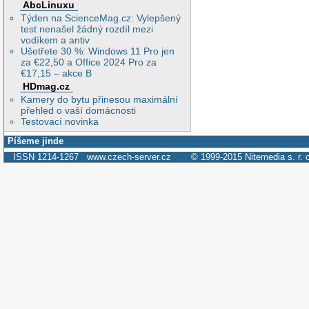
AbcLinuxu
Týden na ScienceMag.cz: Vylepšený
test nenašel žádný rozdíl mezi
vodíkem a antiv
Ušetřete 30 %: Windows 11 Pro jen
za €22,50 a Office 2024 Pro za
€17,15 – akce B
HDmag.cz
Kamery do bytu přinesou maximální
přehled o vaší domácnosti
Testovací novinka
Píšeme jinde
ISSN 1214-1267
www.czech-server.cz
© 1999-2015
Nitemedia s. r. 