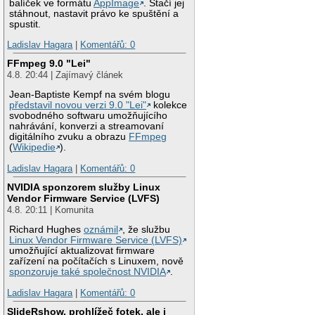
balíček ve formátu
AppImage
. Stačí jej
stáhnout, nastavit právo ke spuštění a
spustit.
Ladislav Hagara
|
Komentářů: 0
FFmpeg 9.0 "Lei"
4.8. 20:44 | Zajímavý článek
Jean-Baptiste Kempf na svém blogu
představil novou verzi 9.0 "Lei"
kolekce
svobodného softwaru umožňujícího
nahrávání, konverzi a streamovaní
digitálního zvuku a obrazu
FFmpeg
(
Wikipedie
).
Ladislav Hagara
|
Komentářů: 0
NVIDIA sponzorem služby Linux
Vendor Firmware Service (LVFS)
4.8. 20:11 | Komunita
Richard Hughes
oznámil
, že službu
Linux Vendor Firmware Service (LVFS)
umožňující aktualizovat firmware
zařízení na počítačích s Linuxem, nově
sponzoruje také společnost NVIDIA
.
Ladislav Hagara
|
Komentářů: 0
SlideRshow, prohlížeč fotek, ale i