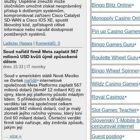
služby. Úspěšné zneužití může
Bingo Blitz Online
útočníkům umožnit získat neoprávněný
přístup k dotčeným systémům,
kompromitovat zařízení Cisco Catalyst
Monopoly Casino Onl
SD-WAN a Cisco IOS XE, spustit
libovolný kód, zpřístupnit citlivé
informace nebo narušit dostupnost
Pin up Casino Game
postižených systémů.
Ladislav Hagara
|
Komentářů: 0
Bingo Games Guru
Soud nařídil firmě Meta zaplatit 567
milionů USD kvůli újmě způsobené
Roulette Wheel Guru
dětem
dnes 15:33 | IT novinky
Bingo Wheel Spinner
Soud v americkém státě Nové Mexiko
ve čtvrtek
nařídil
internetové
Wildz Casino Games
společnosti Meta Platforms zaplatit 567
milionů dolarů (téměř 12 miliard Kč) za
újmy, které její platformy působí mladým
Royal Casinoz
lidem. S přihlédnutím k dřívějšímu
verdiktu tak má společnost celkem
zaplatit 942 milionů dolarů, což je malý
Slot Games Teacher
zlomek jejího ročního výnosu, který loni
činil 60 miliard dolarů. Čtvrteční verdikt
Slovenský T-Mobile 
firmě také nařizuje, aby změnila způsob,
cenzurovat internet
jakým její
Guest posting
…
více »