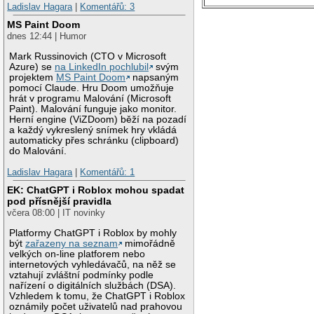
Ladislav Hagara
|
Komentářů: 3
MS Paint Doom
dnes 12:44 | Humor
Mark Russinovich (CTO v Microsoft
Azure) se
na LinkedIn pochlubil
svým
projektem
MS Paint Doom
napsaným
pomocí Claude. Hru Doom umožňuje
hrát v programu Malování (Microsoft
Paint). Malování funguje jako monitor.
Herní engine (ViZDoom) běží na pozadí
a každý vykreslený snímek hry vkládá
automaticky přes schránku (clipboard)
do Malování.
Ladislav Hagara
|
Komentářů: 1
EK: ChatGPT i Roblox mohou spadat
pod přísnější pravidla
včera 08:00 | IT novinky
Platformy ChatGPT i Roblox by mohly
být
zařazeny na seznam
mimořádně
velkých on-line platforem nebo
internetových vyhledávačů, na něž se
vztahují zvláštní podmínky podle
nařízení o digitálních službách (DSA).
Vzhledem k tomu, že ChatGPT i Roblox
oznámily počet uživatelů nad prahovou