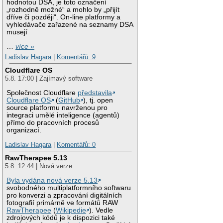
hodnotou DSA, je toto označení
„rozhodně možné“ a mohlo by „přijít
dříve či později“. On-line platformy a
vyhledávače zařazené na seznamy DSA
musejí
…
více »
Ladislav Hagara
|
Komentářů: 9
Cloudflare OS
5.8. 17:00 | Zajímavý software
Společnost Cloudflare
představila
Cloudflare OS
(
GitHub
), tj. open
source platformu navrženou pro
integraci umělé inteligence (agentů)
přímo do pracovních procesů
organizací.
Ladislav Hagara
|
Komentářů: 0
RawTherapee 5.13
5.8. 12:44 | Nová verze
Byla vydána nová verze 5.13
svobodného multiplatformního softwaru
pro konverzi a zpracování digitálních
fotografií primárně ve formátů RAW
RawTherapee
(
Wikipedie
). Vedle
zdrojových kódů je k dispozici také