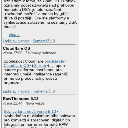
Vzhledem k tomu, že ChatGPT i Roblox
oznámily počet uživatelů nad prahovou
hodnotou DSA, je toto označení
„rozhodně možné“ a mohlo by „přijít
dříve či později“. On-line platformy a
vyhledávače zařazené na seznamy DSA
musejí
…
více »
Ladislav Hagara
|
Komentářů: 0
Cloudflare OS
včera 17:00 | Zajímavý software
Společnost Cloudflare
představila
Cloudflare OS
(
GitHub
), tj. open
source platformu navrženou pro
integraci umělé inteligence (agentů)
přímo do pracovních procesů
organizací.
Ladislav Hagara
|
Komentářů: 0
RawTherapee 5.13
včera 12:44 | Nová verze
Byla vydána nová verze 5.13
svobodného multiplatformního softwaru
pro konverzi a zpracování digitálních
fotografií primárně ve formátů RAW