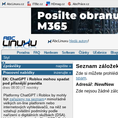
AbcLinuxu.cz
ITBiz.cz
HDmag.cz
AbcPráce.cz
AbcLinuxu
hledá autory
!
Poradna
FAQ
Hardware
Software
Články
Učebnice
Blog
Styl
×
Seznam zálože
Zprávičky
napište »
Pracovní nabídky
inzerujte »
Zde si můžete prohléd
spam
.
EK: ChatGPT i Roblox mohou spadat
pod přísnější pravidla
Adresář: /New/New
dnes 08:00 | IT novinky
Zde nejsou žádné zálo
Platformy ChatGPT i Roblox by mohly
být
zařazeny na seznam
mimořádně
velkých on-line platforem nebo
internetových vyhledávačů, na něž se
vztahují zvláštní podmínky podle
nařízení o digitálních službách (DSA).