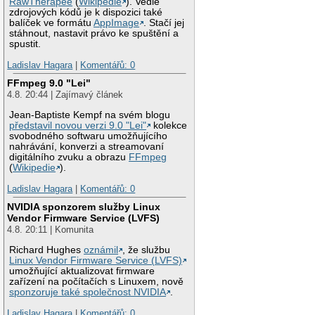
RawTherapee
(
Wikipedie
). Vedle
zdrojových kódů je k dispozici také
balíček ve formátu
AppImage
. Stačí jej
stáhnout, nastavit právo ke spuštění a
spustit.
Ladislav Hagara
|
Komentářů: 0
FFmpeg 9.0 "Lei"
4.8. 20:44 | Zajímavý článek
Jean-Baptiste Kempf na svém blogu
představil novou verzi 9.0 "Lei"
kolekce
svobodného softwaru umožňujícího
nahrávání, konverzi a streamovaní
digitálního zvuku a obrazu
FFmpeg
(
Wikipedie
).
Ladislav Hagara
|
Komentářů: 0
NVIDIA sponzorem služby Linux
Vendor Firmware Service (LVFS)
4.8. 20:11 | Komunita
Richard Hughes
oznámil
, že službu
Linux Vendor Firmware Service (LVFS)
umožňující aktualizovat firmware
zařízení na počítačích s Linuxem, nově
sponzoruje také společnost NVIDIA
.
Ladislav Hagara
|
Komentářů: 0