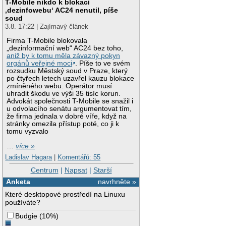
T-Mobile nikdo k blokaci
‚dezinfowebu‘ AC24 nenutil, píše
soud
3.8. 17:22 | Zajímavý článek
Firma T-Mobile blokovala
„dezinformační web“ AC24 bez toho,
aniž by k tomu měla závazný pokyn
orgánů veřejné moci
. Píše to ve svém
rozsudku Městský soud v Praze, který
po čtyřech letech uzavřel kauzu blokace
zmíněného webu. Operátor musí
uhradit škodu ve výši 35 tisíc korun.
Advokát společnosti T-Mobile se snažil i
u odvolacího senátu argumentovat tím,
že firma jednala v dobré víře, když na
stránky omezila přístup poté, co ji k
tomu vyzvalo
…
více »
Ladislav Hagara
|
Komentářů: 55
Centrum
|
Napsat
|
Starší
Anketa
navrhněte »
Které desktopové prostředí na Linuxu
používáte?
Budgie
(
10%
)