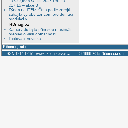
za €22,50 a Office 2024 Pro za
€17,15 – akce B
Týden na ITBiz: Čína podle zdrojů
zahájila výrobu zařízení pro domácí
produkci v
HDmag.cz
Kamery do bytu přinesou maximální
přehled o vaší domácnosti
Testovací novinka
Píšeme jinde
ISSN 1214-1267
www.czech-server.cz
© 1999-2015
Nitemedia s. r. 