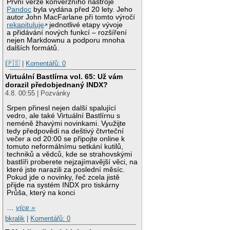
První verze konverzního nástroje
Pandoc
byla vydána před 20 lety. Jeho
autor John MacFarlane při tomto výročí
rekapituluje
jednotlivé etapy vývoje
a přidávání nových funkcí – rozšíření
nejen Markdownu a podporu mnoha
dalších formátů.
|🇵🇸
|
Komentářů: 0
Virtuální Bastlírna vol. 65: Už vám
dorazil předobjednaný INDX?
4.8. 00:55 | Pozvánky
Srpen přinesl nejen další spalující
vedro, ale také Virtuální Bastlírnu s
neméně žhavými novinkami. Využijte
tedy předpovědi na deštivý čtvrteční
večer a od 20:00 se připojte online k
tomuto neformálnímu setkání kutilů,
techniků a vědců, kde se strahovskými
bastlíři proberete nejzajímavější věci, na
které jste narazili za poslední měsíc.
Pokud jde o novinky, řeč zcela jistě
přijde na systém INDX pro tiskárny
Průša, který na konci
…
více »
bkralik
|
Komentářů: 0