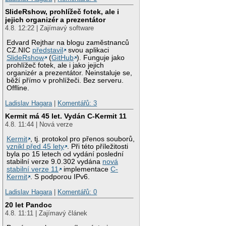
SlideRshow, prohlížeč fotek, ale i
jejich organizér a prezentátor
4.8. 12:22 | Zajímavý software
Edvard Rejthar na blogu zaměstnanců
CZ.NIC
představil
svou aplikaci
SlideRshow
(
GitHub
). Funguje jako
prohlížeč fotek, ale i jako jejich
organizér a prezentátor. Neinstaluje se,
běží přímo v prohlížeči. Bez serveru.
Offline.
Ladislav Hagara
|
Komentářů: 3
Kermit má 45 let. Vydán C-Kermit 11
4.8. 11:44 | Nová verze
Kermit
, tj. protokol pro přenos souborů,
vznikl před 45 lety
. Při této příležitosti
byla po 15 letech od vydání poslední
stabilní verze 9.0.302 vydána
nová
stabilní verze 11
implementace
C-
Kermit
. S podporou IPv6.
Ladislav Hagara
|
Komentářů: 0
20 let Pandoc
4.8. 11:11 | Zajímavý článek