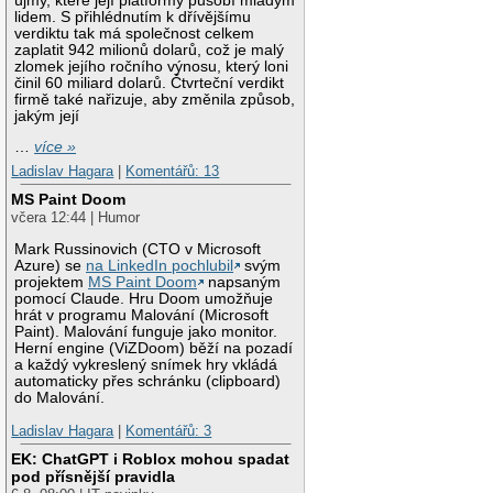
újmy, které její platformy působí mladým
lidem. S přihlédnutím k dřívějšímu
verdiktu tak má společnost celkem
zaplatit 942 milionů dolarů, což je malý
zlomek jejího ročního výnosu, který loni
činil 60 miliard dolarů. Čtvrteční verdikt
firmě také nařizuje, aby změnila způsob,
jakým její
…
více »
Ladislav Hagara
|
Komentářů: 13
MS Paint Doom
včera 12:44 | Humor
Mark Russinovich (CTO v Microsoft
Azure) se
na LinkedIn pochlubil
svým
projektem
MS Paint Doom
napsaným
pomocí Claude. Hru Doom umožňuje
hrát v programu Malování (Microsoft
Paint). Malování funguje jako monitor.
Herní engine (ViZDoom) běží na pozadí
a každý vykreslený snímek hry vkládá
automaticky přes schránku (clipboard)
do Malování.
Ladislav Hagara
|
Komentářů: 3
EK: ChatGPT i Roblox mohou spadat
pod přísnější pravidla