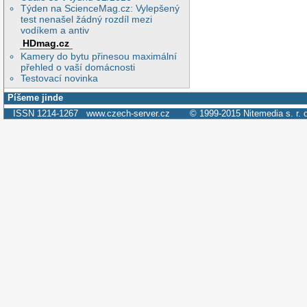
Týden na ScienceMag.cz: Vylepšený
test nenašel žádný rozdíl mezi
vodíkem a antiv
HDmag.cz
Kamery do bytu přinesou maximální
přehled o vaší domácnosti
Testovací novinka
Píšeme jinde
ISSN 1214-1267
www.czech-server.cz
© 1999-2015
Nitemedia s. r. 