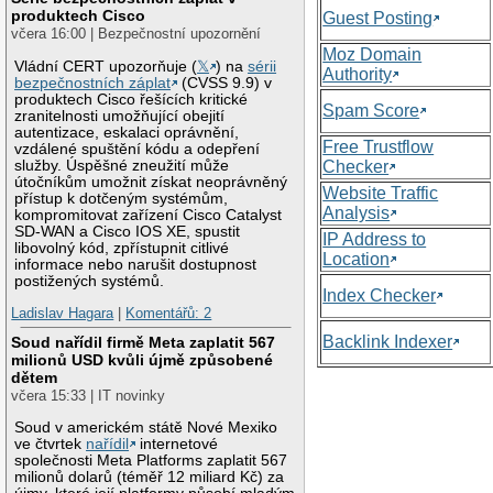
produktech Cisco
Guest Posting
včera 16:00 | Bezpečnostní upozornění
Moz Domain
Vládní CERT upozorňuje (
𝕏
) na
sérii
Authority
bezpečnostních záplat
(CVSS 9.9) v
produktech Cisco řešících kritické
Spam Score
zranitelnosti umožňující obejití
autentizace, eskalaci oprávnění,
Free Trustflow
vzdálené spuštění kódu a odepření
služby. Úspěšné zneužití může
Checker
útočníkům umožnit získat neoprávněný
Website Traffic
přístup k dotčeným systémům,
Analysis
kompromitovat zařízení Cisco Catalyst
SD-WAN a Cisco IOS XE, spustit
IP Address to
libovolný kód, zpřístupnit citlivé
Location
informace nebo narušit dostupnost
postižených systémů.
Index Checker
Ladislav Hagara
|
Komentářů: 2
Backlink Indexer
Soud nařídil firmě Meta zaplatit 567
milionů USD kvůli újmě způsobené
dětem
včera 15:33 | IT novinky
Soud v americkém státě Nové Mexiko
ve čtvrtek
nařídil
internetové
společnosti Meta Platforms zaplatit 567
milionů dolarů (téměř 12 miliard Kč) za