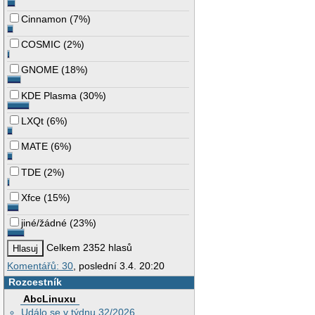
Cinnamon
(
7%
)
COSMIC
(
2%
)
GNOME
(
18%
)
KDE Plasma
(
30%
)
LXQt
(
6%
)
MATE
(
6%
)
TDE
(
2%
)
Xfce
(
15%
)
jiné/žádné
(
23%
)
Celkem 2352 hlasů
Komentářů: 30
, poslední 3.4. 20:20
Rozcestník
AbcLinuxu
Událo se v týdnu 32/2026