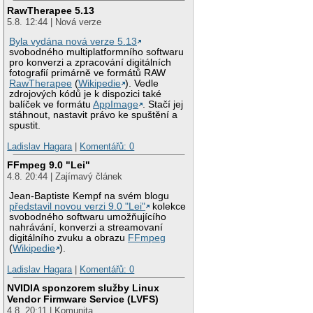
RawTherapee 5.13
5.8. 12:44 | Nová verze
Byla vydána nová verze 5.13
svobodného multiplatformního softwaru
pro konverzi a zpracování digitálních
fotografií primárně ve formátů RAW
RawTherapee
(
Wikipedie
). Vedle
zdrojových kódů je k dispozici také
balíček ve formátu
AppImage
. Stačí jej
stáhnout, nastavit právo ke spuštění a
spustit.
Ladislav Hagara
|
Komentářů: 0
FFmpeg 9.0 "Lei"
4.8. 20:44 | Zajímavý článek
Jean-Baptiste Kempf na svém blogu
představil novou verzi 9.0 "Lei"
kolekce
svobodného softwaru umožňujícího
nahrávání, konverzi a streamovaní
digitálního zvuku a obrazu
FFmpeg
(
Wikipedie
).
Ladislav Hagara
|
Komentářů: 0
NVIDIA sponzorem služby Linux
Vendor Firmware Service (LVFS)
4.8. 20:11 | Komunita