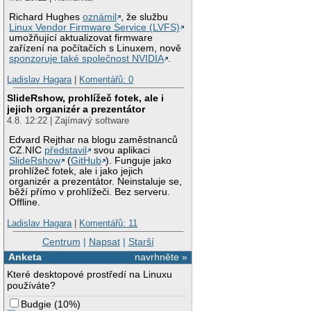
Richard Hughes
oznámil
, že službu
Linux Vendor Firmware Service (LVFS)
umožňující aktualizovat firmware
zařízení na počítačích s Linuxem, nově
sponzoruje také společnost NVIDIA
.
Ladislav Hagara
|
Komentářů: 0
SlideRshow, prohlížeč fotek, ale i
jejich organizér a prezentátor
4.8. 12:22 | Zajímavý software
Edvard Rejthar na blogu zaměstnanců
CZ.NIC
představil
svou aplikaci
SlideRshow
(
GitHub
). Funguje jako
prohlížeč fotek, ale i jako jejich
organizér a prezentátor. Neinstaluje se,
běží přímo v prohlížeči. Bez serveru.
Offline.
Ladislav Hagara
|
Komentářů: 11
Centrum
|
Napsat
|
Starší
Anketa
navrhněte »
Které desktopové prostředí na Linuxu
používáte?
Budgie
(
10%
)