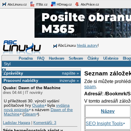
AbcLinuxu.cz
ITBiz.cz
HDmag.cz
AbcPráce.cz
AbcLinuxu
hledá autory
!
Poradna
FAQ
Hardware
Software
Články
Učebnice
Blog
Styl
×
Seznam zálože
Zprávičky
napište »
Pracovní nabídky
inzerujte »
Zde si můžete prohléd
spam
.
Quake: Dawn of the Machine
dnes 04:44 | IT novinky
Adresář: /Bookmrk/S
V tomto adresáři zálož
U příležitosti 30. výročí vydání
počítačové hry
Quake
byla
vydána
nová epizoda
s názvem
Dawn of the
Název
Machine
(
Steam
).
Ladislav Hagara
|
Komentářů: 3
SEO Insight Tools
Série bezpečnostních záplat v