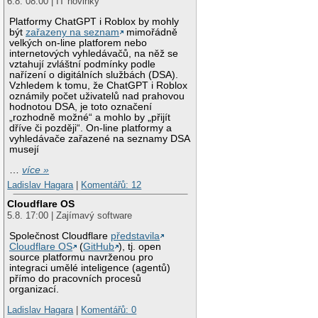
6.8. 08:00 | IT novinky
Platformy ChatGPT i Roblox by mohly
být
zařazeny na seznam
mimořádně
velkých on-line platforem nebo
internetových vyhledávačů, na něž se
vztahují zvláštní podmínky podle
nařízení o digitálních službách (DSA).
Vzhledem k tomu, že ChatGPT i Roblox
oznámily počet uživatelů nad prahovou
hodnotou DSA, je toto označení
„rozhodně možné“ a mohlo by „přijít
dříve či později“. On-line platformy a
vyhledávače zařazené na seznamy DSA
musejí
…
více »
Ladislav Hagara
|
Komentářů: 12
Cloudflare OS
5.8. 17:00 | Zajímavý software
Společnost Cloudflare
představila
Cloudflare OS
(
GitHub
), tj. open
source platformu navrženou pro
integraci umělé inteligence (agentů)
přímo do pracovních procesů
organizací.
Ladislav Hagara
|
Komentářů: 0