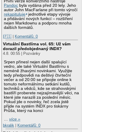
První verze konverzního nástroje
Pandoc
byla vydána před 20 lety. Jeho
autor John MacFarlane při tomto výročí
rekapituluje
jednotlivé etapy vývoje
a přidávání nových funkcí – rozšíření
nejen Markdownu a podporu mnoha
dalších formátů.
|🇵🇸
|
Komentářů: 0
Virtuální Bastlírna vol. 65: Už vám
dorazil předobjednaný INDX?
4.8. 00:55 | Pozvánky
Srpen přinesl nejen další spalující
vedro, ale také Virtuální Bastlírnu s
neméně žhavými novinkami. Využijte
tedy předpovědi na deštivý čtvrteční
večer a od 20:00 se připojte online k
tomuto neformálnímu setkání kutilů,
techniků a vědců, kde se strahovskými
bastlíři proberete nejzajímavější věci, na
které jste narazili za poslední měsíc.
Pokud jde o novinky, řeč zcela jistě
přijde na systém INDX pro tiskárny
Průša, který na konci
…
více »
bkralik
|
Komentářů: 0