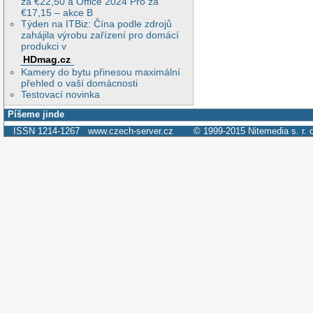
za €22,50 a Office 2024 Pro za
€17,15 – akce B
Týden na ITBiz: Čína podle zdrojů
zahájila výrobu zařízení pro domácí
produkci v
HDmag.cz
Kamery do bytu přinesou maximální
přehled o vaší domácnosti
Testovací novinka
Píšeme jinde
ISSN 1214-1267
www.czech-server.cz
© 1999-2015
Nitemedia s. r. 