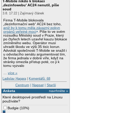
T-Mobile nikdo k blokaci
‚dezinfowebu‘ AC24 nenutil, píše
soud
3.8. 17:22 | Zajímavý článek
Firma T-Mobile blokovala
„dezinformační web“ AC24 bez toho,
aniž by k tomu měla závazný pokyn
orgánů veřejné moci
. Píše to ve svém
rozsudku Městský soud v Praze, který
po čtyřech letech uzavřel kauzu blokace
zmíněného webu. Operátor musí
uhradit škodu ve výši 35 tisíc korun.
Advokát společnosti T-Mobile se snažil i
u odvolacího senátu argumentovat tím,
že firma jednala v dobré víře, když na
stránky omezila přístup poté, co ji k
tomu vyzvalo
…
více »
Ladislav Hagara
|
Komentářů: 68
Centrum
|
Napsat
|
Starší
Anketa
navrhněte »
Které desktopové prostředí na Linuxu
používáte?
Budgie
(
10%
)