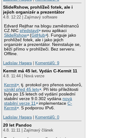
SlideRshow, prohlížeč fotek, ale i
jejich organizér a prezentátor
4.8. 12:22 | Zajímavý software
Edvard Rejthar na blogu zaměstnanců
CZ.NIC
představil
svou aplikaci
SlideRshow
(
GitHub
). Funguje jako
prohlížeč fotek, ale i jako jejich
organizér a prezentátor. Neinstaluje se,
běží přímo v prohlížeči. Bez serveru.
Offline.
Ladislav Hagara
|
Komentářů: 9
Kermit má 45 let. Vydán C-Kermit 11
4.8. 11:44 | Nová verze
Kermit
, tj. protokol pro přenos souborů,
vznikl před 45 lety
. Při této příležitosti
byla po 15 letech od vydání poslední
stabilní verze 9.0.302 vydána
nová
stabilní verze 11
implementace
C-
Kermit
. S podporou IPv6.
Ladislav Hagara
|
Komentářů: 0
20 let Pandoc
4.8. 11:11 | Zajímavý článek