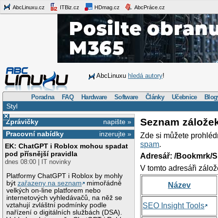
AbcLinuxu.cz
ITBiz.cz
HDmag.cz
AbcPráce.cz
AbcLinuxu
hledá autory
!
Poradna
FAQ
Hardware
Software
Články
Učebnice
Blog
Styl
×
Seznam zálože
Zprávičky
napište »
Pracovní nabídky
inzerujte »
Zde si můžete prohléd
spam
.
EK: ChatGPT i Roblox mohou spadat
pod přísnější pravidla
Adresář: /Bookmrk/S
dnes 08:00 | IT novinky
V tomto adresáři zálož
Platformy ChatGPT i Roblox by mohly
být
zařazeny na seznam
mimořádně
Název
velkých on-line platforem nebo
internetových vyhledávačů, na něž se
vztahují zvláštní podmínky podle
SEO Insight Tools
nařízení o digitálních službách (DSA).