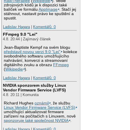
RawTherapee
(
Wikipedie
). Vedle
zdrojových kódů je k dispozici také
balíček ve formátu
AppImage
. Stačí jej
stáhnout, nastavit právo ke spuštění a
spustit.
Ladislav Hagara
|
Komentářů: 0
FFmpeg 9.0 "Lei"
4.8. 20:44 | Zajímavý článek
Jean-Baptiste Kempf na svém blogu
představil novou verzi 9.0 "Lei"
kolekce
svobodného softwaru umožňujícího
nahrávání, konverzi a streamovaní
digitálního zvuku a obrazu
FFmpeg
(
Wikipedie
).
Ladislav Hagara
|
Komentářů: 0
NVIDIA sponzorem služby Linux
Vendor Firmware Service (LVFS)
4.8. 20:11 | Komunita
Richard Hughes
oznámil
, že službu
Linux Vendor Firmware Service (LVFS)
umožňující aktualizovat firmware
zařízení na počítačích s Linuxem, nově
sponzoruje také společnost NVIDIA
.
Ladislav Hagara
|
Komentářů: 0