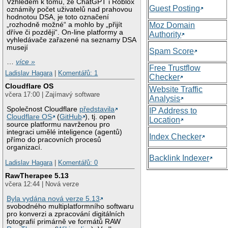
Vzhledem k tomu, že ChatGPT i Roblox
Guest Posting
oznámily počet uživatelů nad prahovou
hodnotou DSA, je toto označení
„rozhodně možné“ a mohlo by „přijít
Moz Domain
dříve či později“. On-line platformy a
Authority
vyhledávače zařazené na seznamy DSA
musejí
Spam Score
…
více »
Free Trustflow
Ladislav Hagara
|
Komentářů: 1
Checker
Cloudflare OS
Website Traffic
včera 17:00 | Zajímavý software
Analysis
Společnost Cloudflare
představila
IP Address to
Cloudflare OS
(
GitHub
), tj. open
Location
source platformu navrženou pro
integraci umělé inteligence (agentů)
Index Checker
přímo do pracovních procesů
organizací.
Backlink Indexer
Ladislav Hagara
|
Komentářů: 0
RawTherapee 5.13
včera 12:44 | Nová verze
Byla vydána nová verze 5.13
svobodného multiplatformního softwaru
pro konverzi a zpracování digitálních
fotografií primárně ve formátů RAW