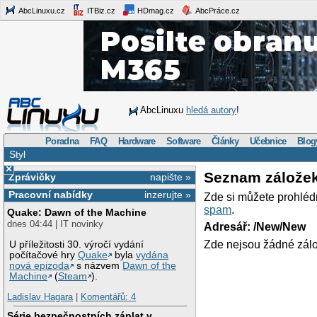
AbcLinuxu.cz
ITBiz.cz
HDmag.cz
AbcPráce.cz
AbcLinuxu
hledá autory
!
Poradna
FAQ
Hardware
Software
Články
Učebnice
Blog
Styl
×
Seznam zálože
Zprávičky
napište »
Pracovní nabídky
inzerujte »
Zde si můžete prohléd
spam
.
Quake: Dawn of the Machine
dnes 04:44 | IT novinky
Adresář: /New/New
Zde nejsou žádné zálo
U příležitosti 30. výročí vydání
počítačové hry
Quake
byla
vydána
nová epizoda
s názvem
Dawn of the
Machine
(
Steam
).
Ladislav Hagara
|
Komentářů: 4
Série bezpečnostních záplat v