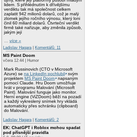
újmy, které její platformy působí mladým
lidem. S přihlédnutím k dřívějšímu
verdiktu tak má společnost celkem
zaplatit 942 milionů dolarů, což je malý
zlomek jejího ročního výnosu, který loni
činil 60 miliard dolarů. Čtvrteční verdikt
firmě také nařizuje, aby změnila způsob,
jakým její
…
více »
Ladislav Hagara
|
Komentářů: 11
MS Paint Doom
včera 12:44 | Humor
Mark Russinovich (CTO v Microsoft
Azure) se
na LinkedIn pochlubil
svým
projektem
MS Paint Doom
napsaným
pomocí Claude. Hru Doom umožňuje
hrát v programu Malování (Microsoft
Paint). Malování funguje jako monitor.
Herní engine (ViZDoom) běží na pozadí
a každý vykreslený snímek hry vkládá
automaticky přes schránku (clipboard)
do Malování.
Ladislav Hagara
|
Komentářů: 2
EK: ChatGPT i Roblox mohou spadat
pod přísnější pravidla