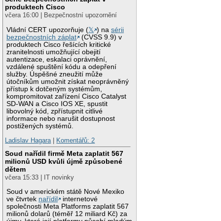
produktech Cisco
včera 16:00 | Bezpečnostní upozornění
Vládní CERT upozorňuje (
𝕏
) na
sérii
bezpečnostních záplat
(CVSS 9.9) v
produktech Cisco řešících kritické
zranitelnosti umožňující obejití
autentizace, eskalaci oprávnění,
vzdálené spuštění kódu a odepření
služby. Úspěšné zneužití může
útočníkům umožnit získat neoprávněný
přístup k dotčeným systémům,
kompromitovat zařízení Cisco Catalyst
SD-WAN a Cisco IOS XE, spustit
libovolný kód, zpřístupnit citlivé
informace nebo narušit dostupnost
postižených systémů.
Ladislav Hagara
|
Komentářů: 2
Soud nařídil firmě Meta zaplatit 567
milionů USD kvůli újmě způsobené
dětem
včera 15:33 | IT novinky
Soud v americkém státě Nové Mexiko
ve čtvrtek
nařídil
internetové
společnosti Meta Platforms zaplatit 567
milionů dolarů (téměř 12 miliard Kč) za