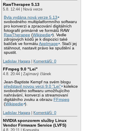
RawTherapee 5.13
5.8. 12:44 | Nová verze
Byla vydána nová verze 5.13
svobodného multiplatformního softwaru
pro konverzi a zpracování digitálních
fotografií primárně ve formátů RAW
RawTherapee
(
Wikipedie
). Vedle
zdrojových kódů je k dispozici také
balíček ve formátu
AppImage
. Stačí jej
stáhnout, nastavit právo ke spuštění a
spustit.
Ladislav Hagara
|
Komentářů: 0
FFmpeg 9.0 "Lei"
4.8. 20:44 | Zajímavý článek
Jean-Baptiste Kempf na svém blogu
představil novou verzi 9.0 "Lei"
kolekce
svobodného softwaru umožňujícího
nahrávání, konverzi a streamovaní
digitálního zvuku a obrazu
FFmpeg
(
Wikipedie
).
Ladislav Hagara
|
Komentářů: 0
NVIDIA sponzorem služby Linux
Vendor Firmware Service (LVFS)
4.8. 20:11 | Komunita