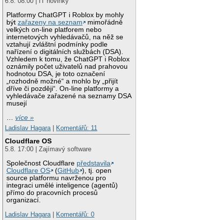
6.8. 08:00 | IT novinky
Platformy ChatGPT i Roblox by mohly
být
zařazeny na seznam
mimořádně
velkých on-line platforem nebo
internetových vyhledávačů, na něž se
vztahují zvláštní podmínky podle
nařízení o digitálních službách (DSA).
Vzhledem k tomu, že ChatGPT i Roblox
oznámily počet uživatelů nad prahovou
hodnotou DSA, je toto označení
„rozhodně možné“ a mohlo by „přijít
dříve či později“. On-line platformy a
vyhledávače zařazené na seznamy DSA
musejí
…
více »
Ladislav Hagara
|
Komentářů: 11
Cloudflare OS
5.8. 17:00 | Zajímavý software
Společnost Cloudflare
představila
Cloudflare OS
(
GitHub
), tj. open
source platformu navrženou pro
integraci umělé inteligence (agentů)
přímo do pracovních procesů
organizací.
Ladislav Hagara
|
Komentářů: 0