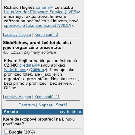
Richard Hughes
oznámil
, že službu
Linux Vendor Firmware Service (LVFS)
umožňující aktualizovat firmware
zařízení na počítačích s Linuxem, nově
sponzoruje také společnost NVIDIA
.
Ladislav Hagara
|
Komentářů: 0
SlideRshow, prohlížeč fotek, ale i
jejich organizér a prezentátor
4.8. 12:22 | Zajímavý software
Edvard Rejthar na blogu zaměstnanců
CZ.NIC
představil
svou aplikaci
SlideRshow
(
GitHub
). Funguje jako
prohlížeč fotek, ale i jako jejich
organizér a prezentátor. Neinstaluje se,
běží přímo v prohlížeči. Bez serveru.
Offline.
Ladislav Hagara
|
Komentářů: 11
Centrum
|
Napsat
|
Starší
Anketa
navrhněte »
Které desktopové prostředí na Linuxu
používáte?
Budgie
(
10%
)