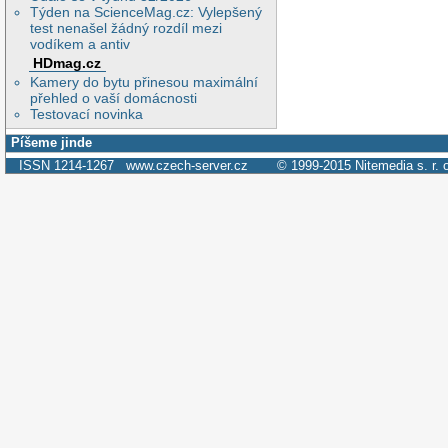
Týden na ScienceMag.cz: Vylepšený
test nenašel žádný rozdíl mezi
vodíkem a antiv
HDmag.cz
Kamery do bytu přinesou maximální
přehled o vaší domácnosti
Testovací novinka
Píšeme jinde
ISSN 1214-1267
www.czech-server.cz
© 1999-2015
Nitemedia s. r. 