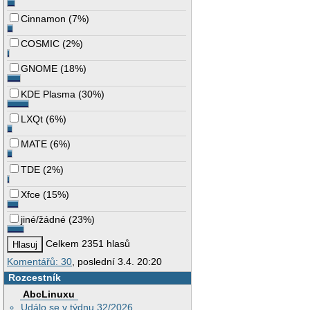
Cinnamon
(
7%
)
COSMIC
(
2%
)
GNOME
(
18%
)
KDE Plasma
(
30%
)
LXQt
(
6%
)
MATE
(
6%
)
TDE
(
2%
)
Xfce
(
15%
)
jiné/žádné
(
23%
)
Celkem 2351 hlasů
Komentářů: 30
, poslední 3.4. 20:20
Rozcestník
AbcLinuxu
Událo se v týdnu 32/2026