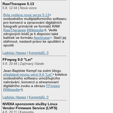
RawTherapee 5.13
5.8. 12:44 | Nová verze
Byla vydána nová verze 5.13
svobodného multiplatformního softwaru
pro konverzi a zpracování digitálních
fotografií primárně ve formátů RAW
RawTherapee
(
Wikipedie
). Vedle
zdrojových kódů je k dispozici také
balíček ve formátu
AppImage
. Stačí jej
stáhnout, nastavit právo ke spuštění a
spustit.
Ladislav Hagara
|
Komentářů: 0
FFmpeg 9.0 "Lei"
4.8. 20:44 | Zajímavý článek
Jean-Baptiste Kempf na svém blogu
představil novou verzi 9.0 "Lei"
kolekce
svobodného softwaru umožňujícího
nahrávání, konverzi a streamovaní
digitálního zvuku a obrazu
FFmpeg
(
Wikipedie
).
Ladislav Hagara
|
Komentářů: 0
NVIDIA sponzorem služby Linux
Vendor Firmware Service (LVFS)
4.8. 20:11 | Komunita