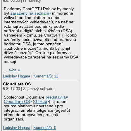
6.8. 08:00 | IT novinky
Platformy ChatGPT i Roblox by mohly
být
zařazeny na seznam
mimořádně
velkých on-line platforem nebo
internetových vyhledávačů, na něž se
vztahují zvláštní podmínky podle
nařízení o digitálních službách (DSA).
Vzhledem k tomu, že ChatGPT i Roblox
oznámily počet uživatelů nad prahovou
hodnotou DSA, je toto označení
„rozhodně možné“ a mohlo by „přijít
dříve či později“. On-line platformy a
vyhledávače zařazené na seznamy DSA
musejí
…
více »
Ladislav Hagara
|
Komentářů: 12
Cloudflare OS
5.8. 17:00 | Zajímavý software
Společnost Cloudflare
představila
Cloudflare OS
(
GitHub
), tj. open
source platformu navrženou pro
integraci umělé inteligence (agentů)
přímo do pracovních procesů
organizací.
Ladislav Hagara
|
Komentářů: 0