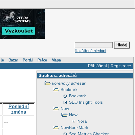
Rozšířené hledání
 je
Bazar
Portál
Práce
Mapa
Přihlášení
|
Registrace
Struktura adresářů
kořenový adresář
Bookmrk
Bookmrk
SEO Insight Tools
Poslední
New
změna
New
Nora
---
NewBookMark
Seo Metrics Checker
---