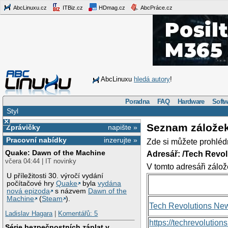
AbcLinuxu.cz
ITBiz.cz
HDmag.cz
AbcPráce.cz
AbcLinuxu
hledá autory
!
Poradna
FAQ
Hardware
Softw
Styl
×
Seznam zálože
Zprávičky
napište »
Pracovní nabídky
inzerujte »
Zde si můžete prohléd
Quake: Dawn of the Machine
Adresář: /Tech Revo
včera 04:44 | IT novinky
V tomto adresáři zálož
U příležitosti 30. výročí vydání
počítačové hry
Quake
byla
vydána
nová epizoda
s názvem
Dawn of the
Machine
(
Steam
).
Tech Revolutions Ne
Ladislav Hagara
|
Komentářů: 5
https://techrevolutio
Série bezpečnostních záplat v