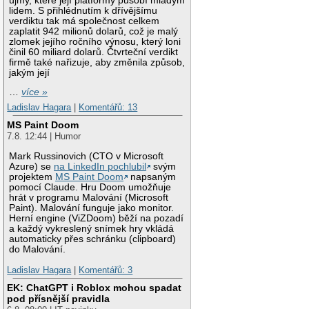
újmy, které její platformy působí mladým
lidem. S přihlédnutím k dřívějšímu
verdiktu tak má společnost celkem
zaplatit 942 milionů dolarů, což je malý
zlomek jejího ročního výnosu, který loni
činil 60 miliard dolarů. Čtvrteční verdikt
firmě také nařizuje, aby změnila způsob,
jakým její
…
více »
Ladislav Hagara
|
Komentářů: 13
MS Paint Doom
7.8. 12:44 | Humor
Mark Russinovich (CTO v Microsoft
Azure) se
na LinkedIn pochlubil
svým
projektem
MS Paint Doom
napsaným
pomocí Claude. Hru Doom umožňuje
hrát v programu Malování (Microsoft
Paint). Malování funguje jako monitor.
Herní engine (ViZDoom) běží na pozadí
a každý vykreslený snímek hry vkládá
automaticky přes schránku (clipboard)
do Malování.
Ladislav Hagara
|
Komentářů: 3
EK: ChatGPT i Roblox mohou spadat
pod přísnější pravidla