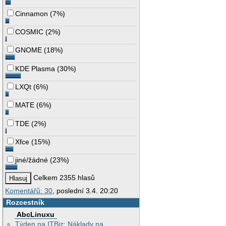
Cinnamon
(
7%
)
COSMIC
(
2%
)
GNOME
(
18%
)
KDE Plasma
(
30%
)
LXQt
(
6%
)
MATE
(
6%
)
TDE
(
2%
)
Xfce
(
15%
)
jiné/žádné
(
23%
)
Celkem 2355 hlasů
Komentářů: 30
, poslední 3.4. 20:20
Rozcestník
AbcLinuxu
Týden na ITBiz: Náklady na