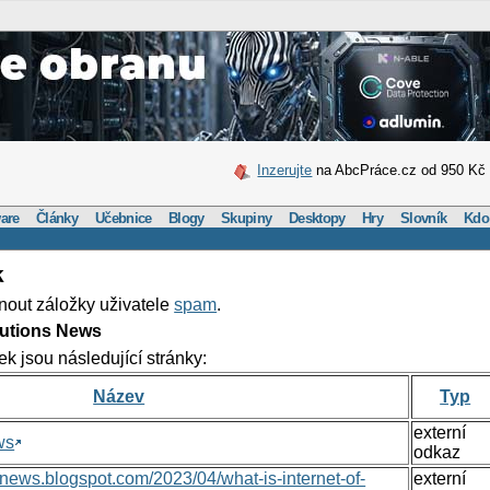
Inzerujte
na AbcPráce.cz od 950 Kč
are
Články
Učebnice
Blogy
Skupiny
Desktopy
Hry
Slovník
Kdo
k
nout záložky uživatele
spam
.
lutions News
ek jsou následující stránky:
Název
Typ
externí
ws
odkaz
nsnews.blogspot.com/2023/04/what-is-internet-of-
externí