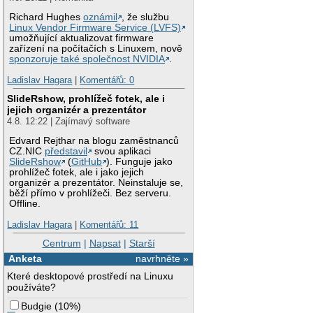
Richard Hughes
oznámil
, že službu
Linux Vendor Firmware Service (LVFS)
umožňující aktualizovat firmware
zařízení na počítačích s Linuxem, nově
sponzoruje také společnost NVIDIA
.
Ladislav Hagara
|
Komentářů: 0
SlideRshow, prohlížeč fotek, ale i
jejich organizér a prezentátor
4.8. 12:22 | Zajímavý software
Edvard Rejthar na blogu zaměstnanců
CZ.NIC
představil
svou aplikaci
SlideRshow
(
GitHub
). Funguje jako
prohlížeč fotek, ale i jako jejich
organizér a prezentátor. Neinstaluje se,
běží přímo v prohlížeči. Bez serveru.
Offline.
Ladislav Hagara
|
Komentářů: 11
Centrum
|
Napsat
|
Starší
Anketa
navrhněte »
Které desktopové prostředí na Linuxu
používáte?
Budgie
(
10%
)