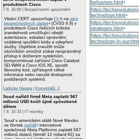
behaviors.html
produktech Cisco
https://techrevoluti
7.8. 16:00 | Bezpečnostní upozornění
technology.html
Vládní CERT upozorňuje (
𝕏
) na
sérii
https://techrevolutio
bezpečnostních záplat
(CVSS 9.9) v
produktech Cisco řešících kritické
strategies.html
zranitelnosti umožňující obejití
https://techrevolutio
autentizace, eskalaci oprávnění,
technology-in-our.htm
vzdálené spuštění kódu a odepření
služby. Úspěšné zneužití může
útočníkům umožnit získat neoprávněný
přístup k dotčeným systémům,
kompromitovat zařízení Cisco Catalyst
SD-WAN a Cisco IOS XE, spustit
libovolný kód, zpřístupnit citlivé
informace nebo narušit dostupnost
postižených systémů.
Ladislav Hagara
|
Komentářů: 3
Soud nařídil firmě Meta zaplatit 567
milionů USD kvůli újmě způsobené
dětem
7.8. 15:33 | IT novinky
Soud v americkém státě Nové Mexiko
ve čtvrtek
nařídil
internetové
společnosti Meta Platforms zaplatit 567
milionů dolarů (téměř 12 miliard Kč) za