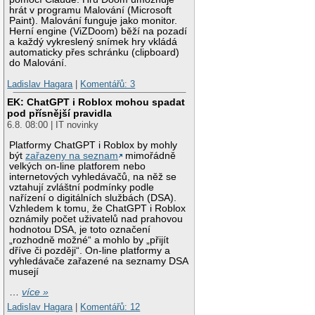
hrát v programu Malování (Microsoft
Paint). Malování funguje jako monitor.
Herní engine (ViZDoom) běží na pozadí
a každý vykreslený snímek hry vkládá
automaticky přes schránku (clipboard)
do Malování.
Ladislav Hagara
|
Komentářů: 3
EK: ChatGPT i Roblox mohou spadat
pod přísnější pravidla
6.8. 08:00 | IT novinky
Platformy ChatGPT i Roblox by mohly
být
zařazeny na seznam
mimořádně
velkých on-line platforem nebo
internetových vyhledávačů, na něž se
vztahují zvláštní podmínky podle
nařízení o digitálních službách (DSA).
Vzhledem k tomu, že ChatGPT i Roblox
oznámily počet uživatelů nad prahovou
hodnotou DSA, je toto označení
„rozhodně možné“ a mohlo by „přijít
dříve či později“. On-line platformy a
vyhledávače zařazené na seznamy DSA
musejí
…
více »
Ladislav Hagara
|
Komentářů: 12