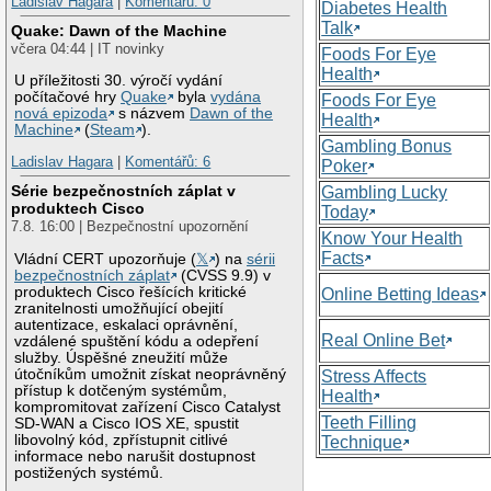
Ladislav Hagara
|
Komentářů: 0
Diabetes Health
Talk
Quake: Dawn of the Machine
včera 04:44 | IT novinky
Foods For Eye
Health
U příležitosti 30. výročí vydání
počítačové hry
Quake
byla
vydána
Foods For Eye
nová epizoda
s názvem
Dawn of the
Health
Machine
(
Steam
).
Gambling Bonus
Ladislav Hagara
|
Komentářů: 6
Poker
Série bezpečnostních záplat v
Gambling Lucky
produktech Cisco
Today
7.8. 16:00 | Bezpečnostní upozornění
Know Your Health
Facts
Vládní CERT upozorňuje (
𝕏
) na
sérii
bezpečnostních záplat
(CVSS 9.9) v
produktech Cisco řešících kritické
Online Betting Ideas
zranitelnosti umožňující obejití
autentizace, eskalaci oprávnění,
Real Online Bet
vzdálené spuštění kódu a odepření
služby. Úspěšné zneužití může
útočníkům umožnit získat neoprávněný
Stress Affects
přístup k dotčeným systémům,
Health
kompromitovat zařízení Cisco Catalyst
Teeth Filling
SD-WAN a Cisco IOS XE, spustit
libovolný kód, zpřístupnit citlivé
Technique
informace nebo narušit dostupnost
postižených systémů.