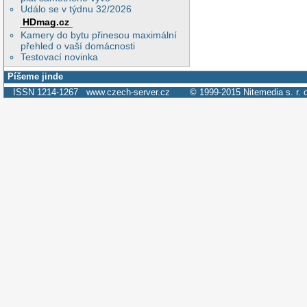
Událo se v týdnu 32/2026
HDmag.cz
Kamery do bytu přinesou maximální
přehled o vaší domácnosti
Testovací novinka
Píšeme jinde
ISSN 1214-1267
www.czech-server.cz
© 1999-2015
Nitemedia s. r. 