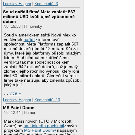
Ladislav Hagara
|
Komentářů: 3
Soud nařídil firmě Meta zaplatit 567
milionů USD kvůli újmě způsobené
dětem
7.8. 15:33 | IT novinky
Soud v americkém státě Nové Mexiko
ve čtvrtek
nařídil
internetové
společnosti Meta Platforms zaplatit 567
milionů dolarů (téměř 12 miliard Kč) za
újmy, které její platformy působí mladým
lidem. S přihlédnutím k dřívějšímu
verdiktu tak má společnost celkem
zaplatit 942 milionů dolarů, což je malý
zlomek jejího ročního výnosu, který loni
činil 60 miliard dolarů. Čtvrteční verdikt
firmě také nařizuje, aby změnila způsob,
jakým její
…
více »
Ladislav Hagara
|
Komentářů: 13
MS Paint Doom
7.8. 12:44 | Humor
Mark Russinovich (CTO v Microsoft
Azure) se
na LinkedIn pochlubil
svým
projektem
MS Paint Doom
napsaným
pomocí Claude. Hru Doom umožňuje