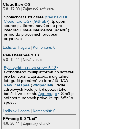
Cloudflare OS
5.8. 17:00 | Zajímavý software
Společnost Cloudflare
představila
Cloudflare OS
(
GitHub
), tj. open
source platformu navrženou pro
integraci umělé inteligence (agentů)
přímo do pracovních procesů
organizací.
Ladislav Hagara
|
Komentářů: 0
RawTherapee 5.13
5.8. 12:44 | Nová verze
Byla vydána nová verze 5.13
svobodného multiplatformního softwaru
pro konverzi a zpracování digitálních
fotografií primárně ve formátů RAW
RawTherapee
(
Wikipedie
). Vedle
zdrojových kódů je k dispozici také
balíček ve formátu
AppImage
. Stačí jej
stáhnout, nastavit právo ke spuštění a
spustit.
Ladislav Hagara
|
Komentářů: 0
FFmpeg 9.0 "Lei"
4.8. 20:44 | Zajímavý článek