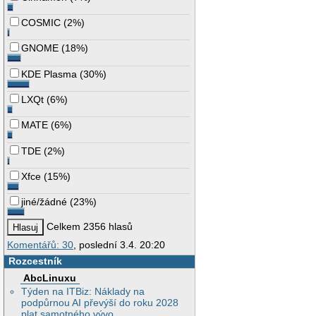
COSMIC
(
2%
)
GNOME
(
18%
)
KDE Plasma
(
30%
)
LXQt
(
6%
)
MATE
(
6%
)
TDE
(
2%
)
Xfce
(
15%
)
jiné/žádné
(
23%
)
Celkem 2356 hlasů
Komentářů: 30
, poslední 3.4. 20:20
Rozcestník
AbcLinuxu
Týden na ITBiz: Náklady na
podpůrnou AI převýší do roku 2028
plat samotného vývo