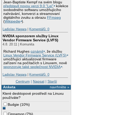
Jean-Baptiste Kempf na svém blogu
představil novou verzi 9.0 "Lei"
kolekce
svobodného softwaru umožňujícího
nahrávání, konverzi a streamovaní
digitálního zvuku a obrazu
FFmpeg
(
Wikipedie
).
Ladislav Hagara
|
Komentářů: 0
NVIDIA sponzorem služby Linux
Vendor Firmware Service (LVFS)
4.8. 20:11 | Komunita
Richard Hughes
oznámil
, že službu
Linux Vendor Firmware Service (LVFS)
umožňující aktualizovat firmware
zařízení na počítačích s Linuxem, nově
sponzoruje také společnost NVIDIA
.
Ladislav Hagara
|
Komentářů: 0
Centrum
|
Napsat
|
Starší
Anketa
navrhněte »
Které desktopové prostředí na Linuxu
používáte?
Budgie
(
10%
)
Cinnamon
(
7%
)