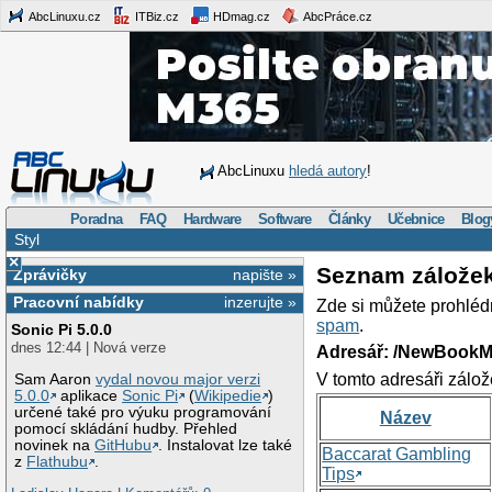
AbcLinuxu.cz
ITBiz.cz
HDmag.cz
AbcPráce.cz
AbcLinuxu
hledá autory
!
Poradna
FAQ
Hardware
Software
Články
Učebnice
Blog
Styl
×
Seznam zálože
Zprávičky
napište »
Pracovní nabídky
inzerujte »
Zde si můžete prohléd
spam
.
Sonic Pi 5.0.0
dnes 12:44 | Nová verze
Adresář: /NewBookM
V tomto adresáři zálož
Sam Aaron
vydal novou major verzi
5.0.0
aplikace
Sonic Pi
(
Wikipedie
)
určené také pro výuku programování
Název
pomocí skládání hudby. Přehled
novinek na
GitHubu
. Instalovat lze také
Baccarat Gambling
z
Flathubu
.
Tips