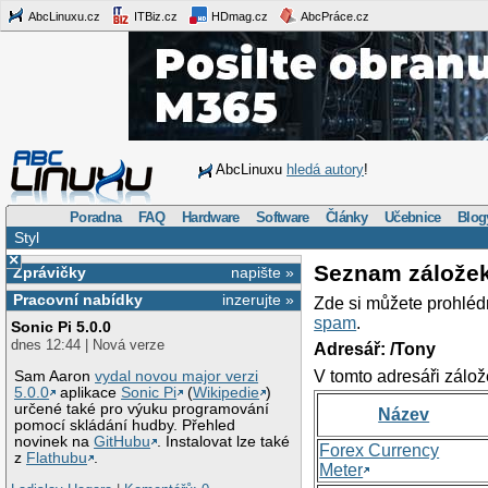
AbcLinuxu.cz
ITBiz.cz
HDmag.cz
AbcPráce.cz
AbcLinuxu
hledá autory
!
Poradna
FAQ
Hardware
Software
Články
Učebnice
Blog
Styl
×
Seznam zálože
Zprávičky
napište »
Pracovní nabídky
inzerujte »
Zde si můžete prohléd
spam
.
Sonic Pi 5.0.0
dnes 12:44 | Nová verze
Adresář: /Tony
V tomto adresáři zálož
Sam Aaron
vydal novou major verzi
5.0.0
aplikace
Sonic Pi
(
Wikipedie
)
určené také pro výuku programování
Název
pomocí skládání hudby. Přehled
novinek na
GitHubu
. Instalovat lze také
Forex Currency
z
Flathubu
.
Meter