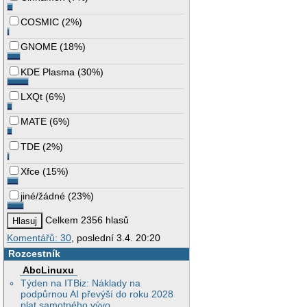
COSMIC
(
2%
)
GNOME
(
18%
)
KDE Plasma
(
30%
)
LXQt
(
6%
)
MATE
(
6%
)
TDE
(
2%
)
Xfce
(
15%
)
jiné/žádné
(
23%
)
Celkem 2356 hlasů
Komentářů: 30
, poslední 3.4. 20:20
Rozcestník
AbcLinuxu
Týden na ITBiz: Náklady na
podpůrnou AI převýší do roku 2028
plat samotného vývo