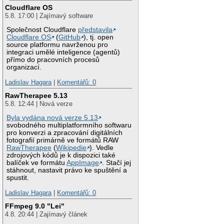
Cloudflare OS
5.8. 17:00 | Zajímavý software
Společnost Cloudflare
představila
Cloudflare OS
(
GitHub
), tj. open
source platformu navrženou pro
integraci umělé inteligence (agentů)
přímo do pracovních procesů
organizací.
Ladislav Hagara
|
Komentářů: 0
RawTherapee 5.13
5.8. 12:44 | Nová verze
Byla vydána nová verze 5.13
svobodného multiplatformního softwaru
pro konverzi a zpracování digitálních
fotografií primárně ve formátů RAW
RawTherapee
(
Wikipedie
). Vedle
zdrojových kódů je k dispozici také
balíček ve formátu
AppImage
. Stačí jej
stáhnout, nastavit právo ke spuštění a
spustit.
Ladislav Hagara
|
Komentářů: 0
FFmpeg 9.0 "Lei"
4.8. 20:44 | Zajímavý článek