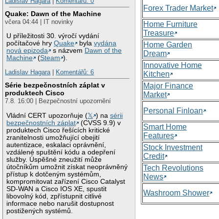
Ladislav Hagara
|
Komentářů: 0
Forex Trader Market
Quake: Dawn of the Machine
včera 04:44 | IT novinky
Home Furniture
Treasure
U příležitosti 30. výročí vydání
počítačové hry
Quake
byla
vydána
Home Garden
nová epizoda
s názvem
Dawn of the
Dream
Machine
(
Steam
).
Innovative Home
Ladislav Hagara
|
Komentářů: 6
Kitchen
Série bezpečnostních záplat v
Major Finance
produktech Cisco
Market
7.8. 16:00 | Bezpečnostní upozornění
Personal Finloan
Vládní CERT upozorňuje (
𝕏
) na
sérii
bezpečnostních záplat
(CVSS 9.9) v
Smart Home
produktech Cisco řešících kritické
Features
zranitelnosti umožňující obejití
autentizace, eskalaci oprávnění,
Stock Investment
vzdálené spuštění kódu a odepření
Credit
služby. Úspěšné zneužití může
útočníkům umožnit získat neoprávněný
Tech Revolutions
přístup k dotčeným systémům,
News
kompromitovat zařízení Cisco Catalyst
SD-WAN a Cisco IOS XE, spustit
Washroom Shower
libovolný kód, zpřístupnit citlivé
informace nebo narušit dostupnost
postižených systémů.