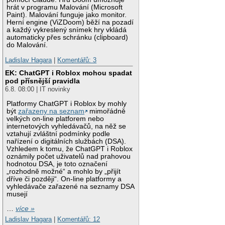
hrát v programu Malování (Microsoft
Paint). Malování funguje jako monitor.
Herní engine (ViZDoom) běží na pozadí
a každý vykreslený snímek hry vkládá
automaticky přes schránku (clipboard)
do Malování.
Ladislav Hagara
|
Komentářů: 3
EK: ChatGPT i Roblox mohou spadat
pod přísnější pravidla
6.8. 08:00 | IT novinky
Platformy ChatGPT i Roblox by mohly
být
zařazeny na seznam
mimořádně
velkých on-line platforem nebo
internetových vyhledávačů, na něž se
vztahují zvláštní podmínky podle
nařízení o digitálních službách (DSA).
Vzhledem k tomu, že ChatGPT i Roblox
oznámily počet uživatelů nad prahovou
hodnotou DSA, je toto označení
„rozhodně možné“ a mohlo by „přijít
dříve či později“. On-line platformy a
vyhledávače zařazené na seznamy DSA
musejí
…
více »
Ladislav Hagara
|
Komentářů: 12