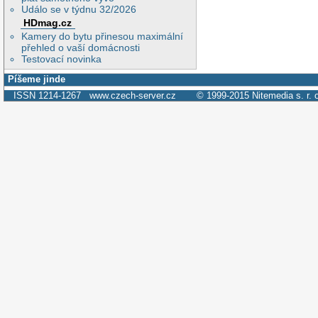
Událo se v týdnu 32/2026
HDmag.cz
Kamery do bytu přinesou maximální
přehled o vaší domácnosti
Testovací novinka
Píšeme jinde
ISSN 1214-1267
www.czech-server.cz
© 1999-2015
Nitemedia s. r. 