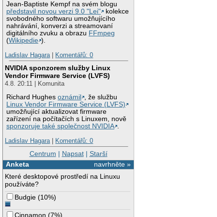
Jean-Baptiste Kempf na svém blogu
představil novou verzi 9.0 "Lei"
kolekce
svobodného softwaru umožňujícího
nahrávání, konverzi a streamovaní
digitálního zvuku a obrazu
FFmpeg
(
Wikipedie
).
Ladislav Hagara
|
Komentářů: 0
NVIDIA sponzorem služby Linux
Vendor Firmware Service (LVFS)
4.8. 20:11 | Komunita
Richard Hughes
oznámil
, že službu
Linux Vendor Firmware Service (LVFS)
umožňující aktualizovat firmware
zařízení na počítačích s Linuxem, nově
sponzoruje také společnost NVIDIA
.
Ladislav Hagara
|
Komentářů: 0
Centrum
|
Napsat
|
Starší
Anketa
navrhněte »
Které desktopové prostředí na Linuxu
používáte?
Budgie
(
10%
)
Cinnamon
(
7%
)