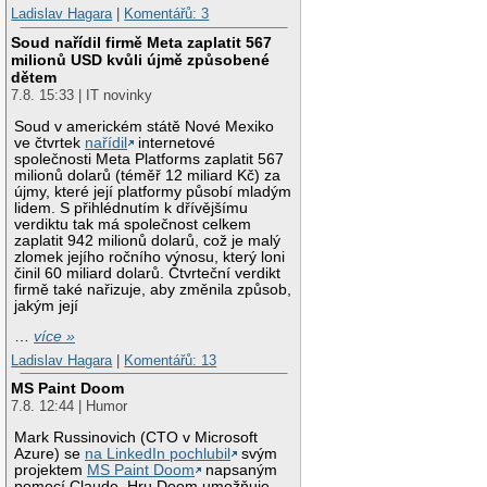
Ladislav Hagara
|
Komentářů: 3
Soud nařídil firmě Meta zaplatit 567
milionů USD kvůli újmě způsobené
dětem
7.8. 15:33 | IT novinky
Soud v americkém státě Nové Mexiko
ve čtvrtek
nařídil
internetové
společnosti Meta Platforms zaplatit 567
milionů dolarů (téměř 12 miliard Kč) za
újmy, které její platformy působí mladým
lidem. S přihlédnutím k dřívějšímu
verdiktu tak má společnost celkem
zaplatit 942 milionů dolarů, což je malý
zlomek jejího ročního výnosu, který loni
činil 60 miliard dolarů. Čtvrteční verdikt
firmě také nařizuje, aby změnila způsob,
jakým její
…
více »
Ladislav Hagara
|
Komentářů: 13
MS Paint Doom
7.8. 12:44 | Humor
Mark Russinovich (CTO v Microsoft
Azure) se
na LinkedIn pochlubil
svým
projektem
MS Paint Doom
napsaným
pomocí Claude. Hru Doom umožňuje