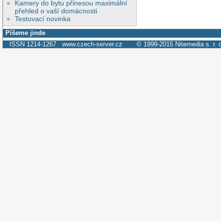
Kamery do bytu přinesou maximální
přehled o vaší domácnosti
Testovací novinka
Píšeme jinde
ISSN 1214-1267
www.czech-server.cz
© 1999-2015
Nitemedia s. r. 