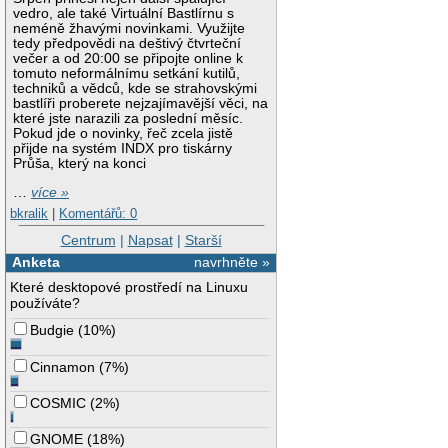
vedro, ale také Virtuální Bastlírnu s
neméně žhavými novinkami. Využijte
tedy předpovědi na deštivý čtvrteční
večer a od 20:00 se připojte online k
tomuto neformálnímu setkání kutilů,
techniků a vědců, kde se strahovskými
bastlíři proberete nejzajímavější věci, na
které jste narazili za poslední měsíc.
Pokud jde o novinky, řeč zcela jistě
přijde na systém INDX pro tiskárny
Průša, který na konci
…
více »
bkralik
|
Komentářů: 0
Centrum
|
Napsat
|
Starší
Anketa
navrhněte »
Které desktopové prostředí na Linuxu
používáte?
Budgie
(
10%
)
Cinnamon
(
7%
)
COSMIC
(
2%
)
GNOME
(
18%
)