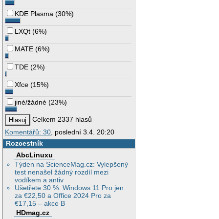
KDE Plasma
(
30%
)
LXQt
(
6%
)
MATE
(
6%
)
TDE
(
2%
)
Xfce
(
15%
)
jiné/žádné
(
23%
)
Celkem 2337 hlasů
Komentářů: 30
, poslední 3.4. 20:20
Rozcestník
AbcLinuxu
Týden na ScienceMag.cz: Vylepšený
test nenašel žádný rozdíl mezi
vodíkem a antiv
Ušetřete 30 %: Windows 11 Pro jen
za €22,50 a Office 2024 Pro za
€17,15 – akce B
HDmag.cz