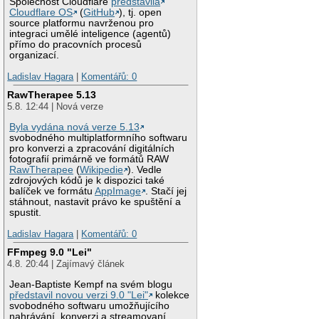
Společnost Cloudflare
představila
Cloudflare OS
(
GitHub
), tj. open
source platformu navrženou pro
integraci umělé inteligence (agentů)
přímo do pracovních procesů
organizací.
Ladislav Hagara
|
Komentářů: 0
RawTherapee 5.13
5.8. 12:44 | Nová verze
Byla vydána nová verze 5.13
svobodného multiplatformního softwaru
pro konverzi a zpracování digitálních
fotografií primárně ve formátů RAW
RawTherapee
(
Wikipedie
). Vedle
zdrojových kódů je k dispozici také
balíček ve formátu
AppImage
. Stačí jej
stáhnout, nastavit právo ke spuštění a
spustit.
Ladislav Hagara
|
Komentářů: 0
FFmpeg 9.0 "Lei"
4.8. 20:44 | Zajímavý článek
Jean-Baptiste Kempf na svém blogu
představil novou verzi 9.0 "Lei"
kolekce
svobodného softwaru umožňujícího
nahrávání, konverzi a streamovaní