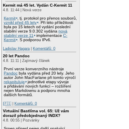
Kermit má 45 let. Vydán C-Kermit 11
4.8. 11:44 | Nová verze
Kermit
, tj. protokol pro přenos souborů,
vznikl před 45 lety
. Při této příležitosti
byla po 15 letech od vydání poslední
stabilní verze 9.0.302 vydána
nová
stabilní verze 11
implementace
C-
Kermit
. S podporou IPv6.
Ladislav Hagara
|
Komentářů: 0
20 let Pandoc
4.8. 11:11 | Zajímavý článek
První verze konverzního nástroje
Pandoc
byla vydána před 20 lety. Jeho
autor John MacFarlane při tomto výročí
rekapituluje
jednotlivé etapy vývoje
a přidávání nových funkcí – rozšíření
nejen Markdownu a podporu mnoha
dalších formátů.
|🇵🇸
|
Komentářů: 0
Virtuální Bastlírna vol. 65: Už vám
dorazil předobjednaný INDX?
4.8. 00:55 | Pozvánky
Srpen přinesl nejen další spalující