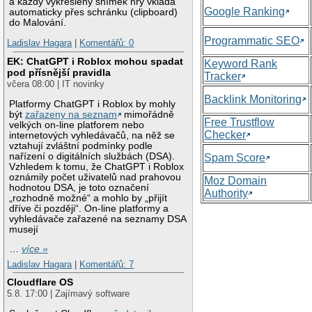
a každý vykreslený snímek hry vkládá
Google Ranking
automaticky přes schránku (clipboard)
do Malování.
Programmatic SEO
Ladislav Hagara
|
Komentářů: 0
EK: ChatGPT i Roblox mohou spadat
Keyword Rank
pod přísnější pravidla
Tracker
včera 08:00 | IT novinky
Backlink Monitoring
Platformy ChatGPT i Roblox by mohly
být
zařazeny na seznam
mimořádně
Free Trustflow
velkých on-line platforem nebo
Checker
internetových vyhledávačů, na něž se
vztahují zvláštní podmínky podle
nařízení o digitálních službách (DSA).
Spam Score
Vzhledem k tomu, že ChatGPT i Roblox
oznámily počet uživatelů nad prahovou
Moz Domain
hodnotou DSA, je toto označení
Authority
„rozhodně možné“ a mohlo by „přijít
dříve či později“. On-line platformy a
vyhledávače zařazené na seznamy DSA
musejí
…
více »
Ladislav Hagara
|
Komentářů: 7
Cloudflare OS
5.8. 17:00 | Zajímavý software