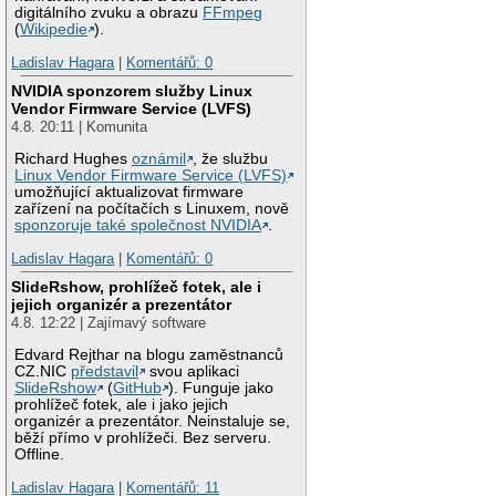
digitálního zvuku a obrazu
FFmpeg
(
Wikipedie
).
Ladislav Hagara
|
Komentářů: 0
NVIDIA sponzorem služby Linux
Vendor Firmware Service (LVFS)
4.8. 20:11 | Komunita
Richard Hughes
oznámil
, že službu
Linux Vendor Firmware Service (LVFS)
umožňující aktualizovat firmware
zařízení na počítačích s Linuxem, nově
sponzoruje také společnost NVIDIA
.
Ladislav Hagara
|
Komentářů: 0
SlideRshow, prohlížeč fotek, ale i
jejich organizér a prezentátor
4.8. 12:22 | Zajímavý software
Edvard Rejthar na blogu zaměstnanců
CZ.NIC
představil
svou aplikaci
SlideRshow
(
GitHub
). Funguje jako
prohlížeč fotek, ale i jako jejich
organizér a prezentátor. Neinstaluje se,
běží přímo v prohlížeči. Bez serveru.
Offline.
Ladislav Hagara
|
Komentářů: 11