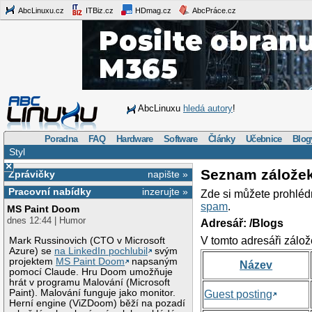
AbcLinuxu.cz
ITBiz.cz
HDmag.cz
AbcPráce.cz
AbcLinuxu
hledá autory
!
Poradna
FAQ
Hardware
Software
Články
Učebnice
Blog
Styl
×
Seznam zálože
Zprávičky
napište »
Pracovní nabídky
inzerujte »
Zde si můžete prohléd
spam
.
MS Paint Doom
dnes 12:44 | Humor
Adresář: /Blogs
V tomto adresáři zálož
Mark Russinovich (CTO v Microsoft
Azure) se
na LinkedIn pochlubil
svým
projektem
MS Paint Doom
napsaným
Název
pomocí Claude. Hru Doom umožňuje
hrát v programu Malování (Microsoft
Paint). Malování funguje jako monitor.
Guest posting
Herní engine (ViZDoom) běží na pozadí