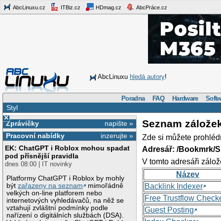
AbcLinuxu.cz
ITBiz.cz
HDmag.cz
AbcPráce.cz
AbcLinuxu
hledá autory
!
Poradna
FAQ
Hardware
Softw
Styl
×
Seznam zálože
Zprávičky
napište »
Pracovní nabídky
inzerujte »
Zde si můžete prohléd
EK: ChatGPT i Roblox mohou spadat
Adresář: /Bookmrk/S
pod přísnější pravidla
V tomto adresáři zálož
dnes 08:00 | IT novinky
Název
Platformy ChatGPT i Roblox by mohly
být
zařazeny na seznam
mimořádně
Backlink Indexer
velkých on-line platforem nebo
Free Trustflow Check
internetových vyhledávačů, na něž se
vztahují zvláštní podmínky podle
Guest Posting
nařízení o digitálních službách (DSA).