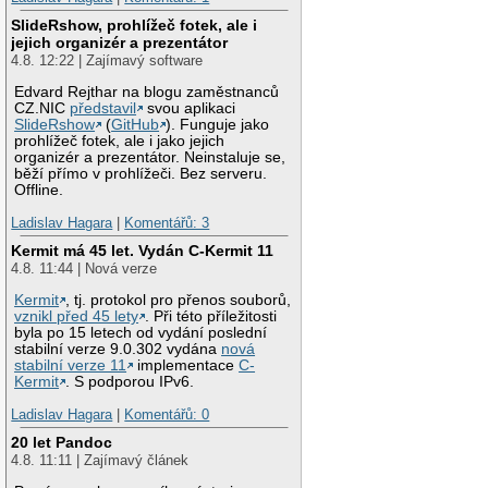
SlideRshow, prohlížeč fotek, ale i
jejich organizér a prezentátor
4.8. 12:22 | Zajímavý software
Edvard Rejthar na blogu zaměstnanců
CZ.NIC
představil
svou aplikaci
SlideRshow
(
GitHub
). Funguje jako
prohlížeč fotek, ale i jako jejich
organizér a prezentátor. Neinstaluje se,
běží přímo v prohlížeči. Bez serveru.
Offline.
Ladislav Hagara
|
Komentářů: 3
Kermit má 45 let. Vydán C-Kermit 11
4.8. 11:44 | Nová verze
Kermit
, tj. protokol pro přenos souborů,
vznikl před 45 lety
. Při této příležitosti
byla po 15 letech od vydání poslední
stabilní verze 9.0.302 vydána
nová
stabilní verze 11
implementace
C-
Kermit
. S podporou IPv6.
Ladislav Hagara
|
Komentářů: 0
20 let Pandoc
4.8. 11:11 | Zajímavý článek