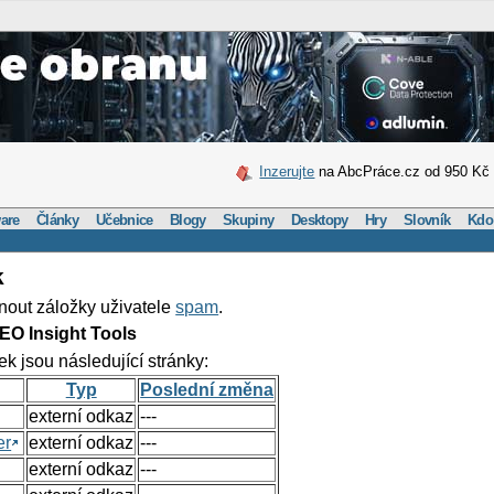
Inzerujte
na AbcPráce.cz od 950 Kč
are
Články
Učebnice
Blogy
Skupiny
Desktopy
Hry
Slovník
Kdo
k
nout záložky uživatele
spam
.
EO Insight Tools
ek jsou následující stránky:
Typ
Poslední změna
externí odkaz
---
er
externí odkaz
---
externí odkaz
---