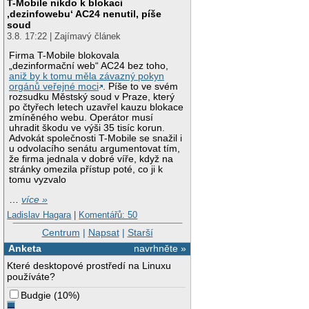
T-Mobile nikdo k blokaci
‚dezinfowebu‘ AC24 nenutil, píše
soud
3.8. 17:22 | Zajímavý článek
Firma T-Mobile blokovala
„dezinformační web“ AC24 bez toho,
aniž by k tomu měla závazný pokyn
orgánů veřejné moci
. Píše to ve svém
rozsudku Městský soud v Praze, který
po čtyřech letech uzavřel kauzu blokace
zmíněného webu. Operátor musí
uhradit škodu ve výši 35 tisíc korun.
Advokát společnosti T-Mobile se snažil i
u odvolacího senátu argumentovat tím,
že firma jednala v dobré víře, když na
stránky omezila přístup poté, co ji k
tomu vyzvalo
…
více »
Ladislav Hagara
|
Komentářů: 50
Centrum
|
Napsat
|
Starší
Anketa
navrhněte »
Které desktopové prostředí na Linuxu
používáte?
Budgie
(
10%
)