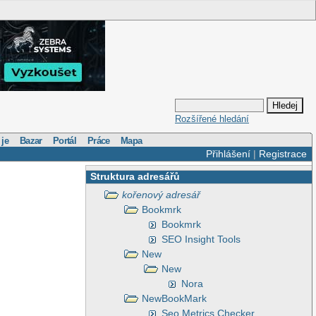
Rozšířené hledání
 je
Bazar
Portál
Práce
Mapa
Přihlášení
|
Registrace
Struktura adresářů
kořenový adresář
Bookmrk
Bookmrk
SEO Insight Tools
New
New
Nora
NewBookMark
Seo Metrics Checker