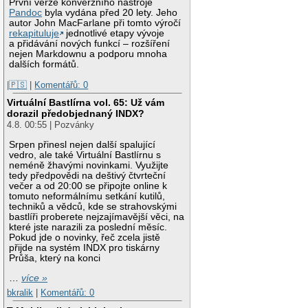
První verze konverzního nástroje
Pandoc
byla vydána před 20 lety. Jeho
autor John MacFarlane při tomto výročí
rekapituluje
jednotlivé etapy vývoje
a přidávání nových funkcí – rozšíření
nejen Markdownu a podporu mnoha
dalších formátů.
|🇵🇸
|
Komentářů: 0
Virtuální Bastlírna vol. 65: Už vám
dorazil předobjednaný INDX?
4.8. 00:55 | Pozvánky
Srpen přinesl nejen další spalující
vedro, ale také Virtuální Bastlírnu s
neméně žhavými novinkami. Využijte
tedy předpovědi na deštivý čtvrteční
večer a od 20:00 se připojte online k
tomuto neformálnímu setkání kutilů,
techniků a vědců, kde se strahovskými
bastlíři proberete nejzajímavější věci, na
které jste narazili za poslední měsíc.
Pokud jde o novinky, řeč zcela jistě
přijde na systém INDX pro tiskárny
Průša, který na konci
…
více »
bkralik
|
Komentářů: 0