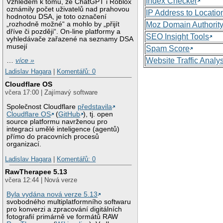
Index Checker
Vzhledem k tomu, že ChatGPT i Roblox
oznámily počet uživatelů nad prahovou
IP Address to Locatio
hodnotou DSA, je toto označení
„rozhodně možné“ a mohlo by „přijít
Moz Domain Authorit
dříve či později“. On-line platformy a
SEO Insight Tools
vyhledávače zařazené na seznamy DSA
musejí
Spam Score
Website Traffic Analy
…
více »
Ladislav Hagara
|
Komentářů: 0
Cloudflare OS
včera 17:00 | Zajímavý software
Společnost Cloudflare
představila
Cloudflare OS
(
GitHub
), tj. open
source platformu navrženou pro
integraci umělé inteligence (agentů)
přímo do pracovních procesů
organizací.
Ladislav Hagara
|
Komentářů: 0
RawTherapee 5.13
včera 12:44 | Nová verze
Byla vydána nová verze 5.13
svobodného multiplatformního softwaru
pro konverzi a zpracování digitálních
fotografií primárně ve formátů RAW