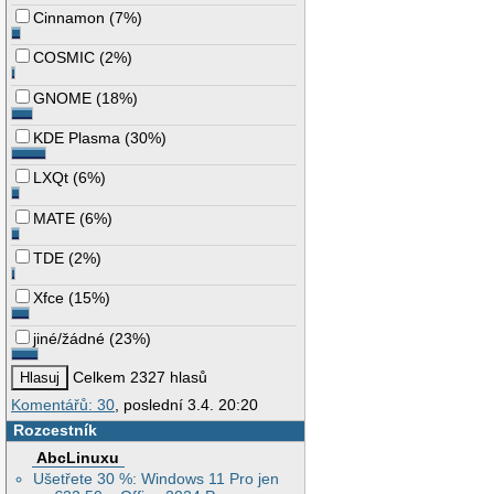
Cinnamon
(
7%
)
COSMIC
(
2%
)
GNOME
(
18%
)
KDE Plasma
(
30%
)
LXQt
(
6%
)
MATE
(
6%
)
TDE
(
2%
)
Xfce
(
15%
)
jiné/žádné
(
23%
)
Celkem 2327 hlasů
Komentářů: 30
, poslední 3.4. 20:20
Rozcestník
AbcLinuxu
Ušetřete 30 %: Windows 11 Pro jen