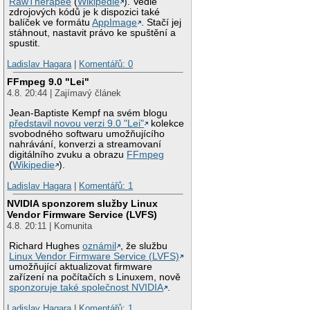
RawTherapee
(
Wikipedie
). Vedle
zdrojových kódů je k dispozici také
balíček ve formátu
AppImage
. Stačí jej
stáhnout, nastavit právo ke spuštění a
spustit.
Ladislav Hagara
|
Komentářů: 0
FFmpeg 9.0 "Lei"
4.8. 20:44 | Zajímavý článek
Jean-Baptiste Kempf na svém blogu
představil novou verzi 9.0 "Lei"
kolekce
svobodného softwaru umožňujícího
nahrávání, konverzi a streamovaní
digitálního zvuku a obrazu
FFmpeg
(
Wikipedie
).
Ladislav Hagara
|
Komentářů: 1
NVIDIA sponzorem služby Linux
Vendor Firmware Service (LVFS)
4.8. 20:11 | Komunita
Richard Hughes
oznámil
, že službu
Linux Vendor Firmware Service (LVFS)
umožňující aktualizovat firmware
zařízení na počítačích s Linuxem, nově
sponzoruje také společnost NVIDIA
.
Ladislav Hagara
|
Komentářů: 1