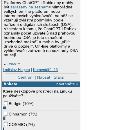
Platformy ChatGPT i Roblox by mohly
být
zařazeny na seznam
mimořádně
velkých on-line platforem nebo
internetových vyhledávačů, na něž se
vztahují zvláštní podmínky podle
nařízení o digitálních službách (DSA).
Vzhledem k tomu, že ChatGPT i Roblox
oznámily počet uživatelů nad prahovou
hodnotou DSA, je toto označení
„rozhodně možné“ a mohlo by „přijít
dříve či později“. On-line platformy a
vyhledávače zařazené na seznamy DSA
musejí
…
více »
Ladislav Hagara
|
Komentářů: 13
Centrum
|
Napsat
|
Starší
Anketa
navrhněte »
Které desktopové prostředí na Linuxu
používáte?
Budgie
(
10%
)
Cinnamon
(
7%
)
COSMIC
(
2%
)