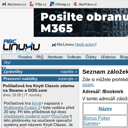
AbcLinuxu.cz
ITBiz.cz
HDmag.cz
AbcPráce.cz
AbcLinuxu
hledá autory
!
Poradna
FAQ
Hardware
Software
Články
Učebnice
Blog
Styl
×
Seznam zálože
Zprávičky
napište »
Pracovní nabídky
inzerujte »
Zde si můžete prohléd
spam
.
Počítačová hra Knytt Classic zdarma
na Steamu a GOG.com
Adresář: /Bookmrk
dnes 19:00 | IT novinky
V tomto adresáři zálož
Počítačová hra
Knytt
napsaná v
Multimedia Fusion 2
byla vydána před
Název
20 lety. Při této příležitosti byl dnes
představen moderní port
(
YouTube
)
Bonus Poker
této plošinovky na současné operační
Games
systémy pod názvem Knytt Classic. Je