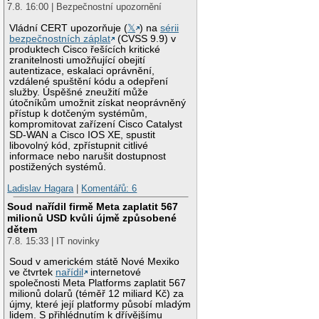
7.8. 16:00 | Bezpečnostní upozornění
Vládní CERT upozorňuje (
𝕏
) na
sérii
bezpečnostních záplat
(CVSS 9.9) v
produktech Cisco řešících kritické
zranitelnosti umožňující obejití
autentizace, eskalaci oprávnění,
vzdálené spuštění kódu a odepření
služby. Úspěšné zneužití může
útočníkům umožnit získat neoprávněný
přístup k dotčeným systémům,
kompromitovat zařízení Cisco Catalyst
SD-WAN a Cisco IOS XE, spustit
libovolný kód, zpřístupnit citlivé
informace nebo narušit dostupnost
postižených systémů.
Ladislav Hagara
|
Komentářů: 6
Soud nařídil firmě Meta zaplatit 567
milionů USD kvůli újmě způsobené
dětem
7.8. 15:33 | IT novinky
Soud v americkém státě Nové Mexiko
ve čtvrtek
nařídil
internetové
společnosti Meta Platforms zaplatit 567
milionů dolarů (téměř 12 miliard Kč) za
újmy, které její platformy působí mladým
lidem. S přihlédnutím k dřívějšímu