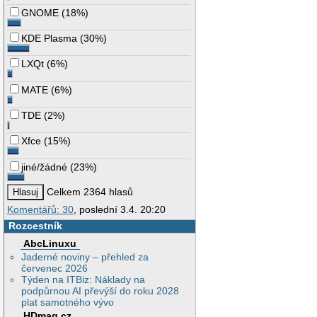
GNOME
(
18%
)
KDE Plasma
(
30%
)
LXQt
(
6%
)
MATE
(
6%
)
TDE
(
2%
)
Xfce
(
15%
)
jiné/žádné
(
23%
)
Celkem 2364 hlasů
Komentářů: 30
, poslední 3.4. 20:20
Rozcestník
AbcLinuxu
Jaderné noviny – přehled za
červenec 2026
Týden na ITBiz: Náklady na
podpůrnou AI převýší do roku 2028
plat samotného vývo
HDmag.cz