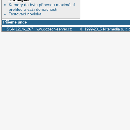
Kamery do bytu přinesou maximální
přehled o vaší domácnosti
Testovací novinka
Píšeme jinde
ISSN 1214-1267
www.czech-server.cz
© 1999-2015
Nitemedia s. r. 