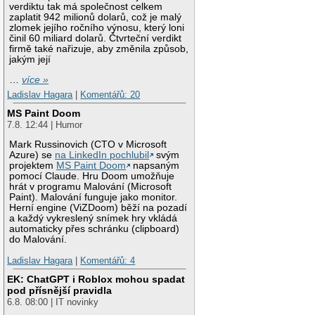
verdiktu tak má společnost celkem
zaplatit 942 milionů dolarů, což je malý
zlomek jejího ročního výnosu, který loni
činil 60 miliard dolarů. Čtvrteční verdikt
firmě také nařizuje, aby změnila způsob,
jakým její
…
více »
Ladislav Hagara
|
Komentářů: 20
MS Paint Doom
7.8. 12:44 | Humor
Mark Russinovich (CTO v Microsoft
Azure) se
na LinkedIn pochlubil
svým
projektem
MS Paint Doom
napsaným
pomocí Claude. Hru Doom umožňuje
hrát v programu Malování (Microsoft
Paint). Malování funguje jako monitor.
Herní engine (ViZDoom) běží na pozadí
a každý vykreslený snímek hry vkládá
automaticky přes schránku (clipboard)
do Malování.
Ladislav Hagara
|
Komentářů: 4
EK: ChatGPT i Roblox mohou spadat
pod přísnější pravidla
6.8. 08:00 | IT novinky