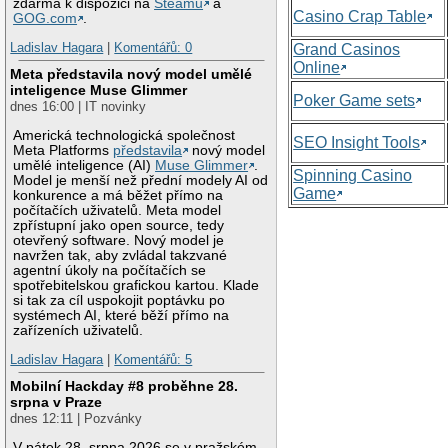
zdarma k dispozici na
Steamu
a
Casino Crap Table
GOG.com
.
Ladislav Hagara
|
Komentářů: 0
Grand Casinos
Online
Meta představila nový model umělé
inteligence Muse Glimmer
Poker Game sets
dnes 16:00 | IT novinky
Americká technologická společnost
SEO Insight Tools
Meta Platforms
představila
nový model
umělé inteligence (AI)
Muse Glimmer
.
Spinning Casino
Model je menší než přední modely AI od
Game
konkurence a má běžet přímo na
počítačích uživatelů. Meta model
zpřístupní jako open source, tedy
otevřený software. Nový model je
navržen tak, aby zvládal takzvané
agentní úkoly na počítačích se
spotřebitelskou grafickou kartou. Klade
si tak za cíl uspokojit poptávku po
systémech AI, které běží přímo na
zařízeních uživatelů.
Ladislav Hagara
|
Komentářů: 5
Mobilní Hackday #8 proběhne 28.
srpna v Praze
dnes 12:11 | Pozvánky
V pátek 28. srpna 2026 se v pražském