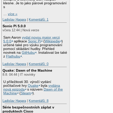
klesne. Je to jako párové programování
s
…
více »
Ladislav Hagara
|
Komentářů: 1
Sonic Pi 5.0.0
včera 12:44 | Nová verze
Sam Aaron
vydal novou major verzi
5.0.0
aplikace
Sonic Pi
(
Wikipedie
)
určené také pro výuku programování
pomocí skládání hudby. Přehled
novinek na
GitHubu
. Instalovat lze také
z
Flathubu
.
Ladislav Hagara
|
Komentářů: 0
Quake: Dawn of the Machine
8.8. 04:44 | IT novinky
U příležitosti 30. výročí vydání
počítačové hry
Quake
byla
vydána
nová epizoda
s názvem
Dawn of the
Machine
(
Steam
).
Ladislav Hagara
|
Komentářů: 8
Série bezpečnostních záplat v
produktech Cisco