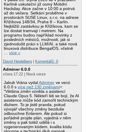
Karlíně uskuteční již osmý Mobilní
Hackday. Akce začne v 10:00 a potrvá
až do večera. Setkání proběhne v
prostorách SUSE Linux, s.r.o. na adrese
Křižíkova 148/34, Praha 8 – Karlín.
Nejbližší zastávkou je Křižíkova, kam se
lze dostat tramvají i metrem. Na
programu budou například novinky z
posledních měsíců, možnosti, jak si
zjednodušit práci s LLM/AI, a také nová
linuxová distribuce BengalOS, včetně
…
více »
David Heidelberg
|
Komentářů: 0
Adminer 6.0.0
včera 17:22 | Nová verze
Jakub Vrána vydal
Adminer
ve verzi
6.0.0 s
více než 130 změnami
:
"Většina změn vznikla s asistencí
Claude Opus 5. Někteří lidi se bojí, že AI
asistence může kód zamořit technickým
dluhem. To je jistě pravda, pokud
vývojář všechny změny bezduše
odbouchne Enterem. Ale pokud si
pořádně projde plán, vyjedná v něm
změny a pak totéž udělá i s
vygenerovaným kódem, kvalita kódu
stoupne a technický dluh naopak