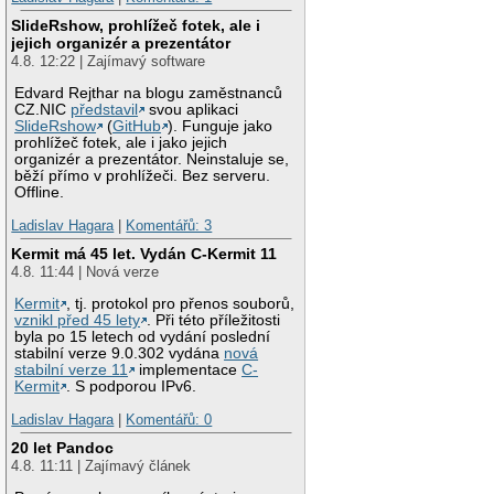
SlideRshow, prohlížeč fotek, ale i
jejich organizér a prezentátor
4.8. 12:22 | Zajímavý software
Edvard Rejthar na blogu zaměstnanců
CZ.NIC
představil
svou aplikaci
SlideRshow
(
GitHub
). Funguje jako
prohlížeč fotek, ale i jako jejich
organizér a prezentátor. Neinstaluje se,
běží přímo v prohlížeči. Bez serveru.
Offline.
Ladislav Hagara
|
Komentářů: 3
Kermit má 45 let. Vydán C-Kermit 11
4.8. 11:44 | Nová verze
Kermit
, tj. protokol pro přenos souborů,
vznikl před 45 lety
. Při této příležitosti
byla po 15 letech od vydání poslední
stabilní verze 9.0.302 vydána
nová
stabilní verze 11
implementace
C-
Kermit
. S podporou IPv6.
Ladislav Hagara
|
Komentářů: 0
20 let Pandoc
4.8. 11:11 | Zajímavý článek