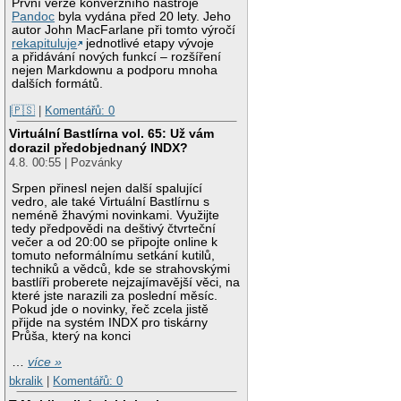
První verze konverzního nástroje
Pandoc
byla vydána před 20 lety. Jeho
autor John MacFarlane při tomto výročí
rekapituluje
jednotlivé etapy vývoje
a přidávání nových funkcí – rozšíření
nejen Markdownu a podporu mnoha
dalších formátů.
|🇵🇸
|
Komentářů: 0
Virtuální Bastlírna vol. 65: Už vám
dorazil předobjednaný INDX?
4.8. 00:55 | Pozvánky
Srpen přinesl nejen další spalující
vedro, ale také Virtuální Bastlírnu s
neméně žhavými novinkami. Využijte
tedy předpovědi na deštivý čtvrteční
večer a od 20:00 se připojte online k
tomuto neformálnímu setkání kutilů,
techniků a vědců, kde se strahovskými
bastlíři proberete nejzajímavější věci, na
které jste narazili za poslední měsíc.
Pokud jde o novinky, řeč zcela jistě
přijde na systém INDX pro tiskárny
Průša, který na konci
…
více »
bkralik
|
Komentářů: 0