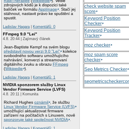
RawTherapee
(
Wikipedie
). Vedle
zdrojových kódů je k dispozici také
check website spam
balíček ve formátu
AppImage
. Stačí jej
score
stáhnout, nastavit právo ke spuštění a
Keyword Position
spustit.
Checker
Ladislav Hagara
|
Komentářů: 0
Keyword Position
FFmpeg 9.0 "Lei"
Tracker
4.8. 20:44 | Zajímavý článek
moz checker
Jean-Baptiste Kempf na svém blogu
představil novou verzi 9.0 "Lei"
kolekce
moz spam score
svobodného softwaru umožňujícího
checker
nahrávání, konverzi a streamovaní
digitálního zvuku a obrazu
FFmpeg
(
Wikipedie
).
Seo Metrics Checker
Ladislav Hagara
|
Komentářů: 1
seometricscheckerc
NVIDIA sponzorem služby Linux
Vendor Firmware Service (LVFS)
4.8. 20:11 | Komunita
Richard Hughes
oznámil
, že službu
Linux Vendor Firmware Service (LVFS)
umožňující aktualizovat firmware
zařízení na počítačích s Linuxem, nově
sponzoruje také společnost NVIDIA
.
Ladislav Hagara
|
Komentářů: 1