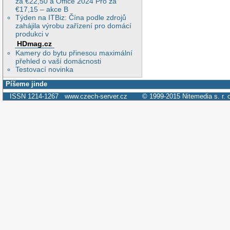
za €22,50 a Office 2024 Pro za
€17,15 – akce B
Týden na ITBiz: Čína podle zdrojů
zahájila výrobu zařízení pro domácí
produkci v
HDmag.cz
Kamery do bytu přinesou maximální
přehled o vaší domácnosti
Testovací novinka
Píšeme jinde
ISSN 1214-1267
www.czech-server.cz
© 1999-2015
Nitemedia s. r. 