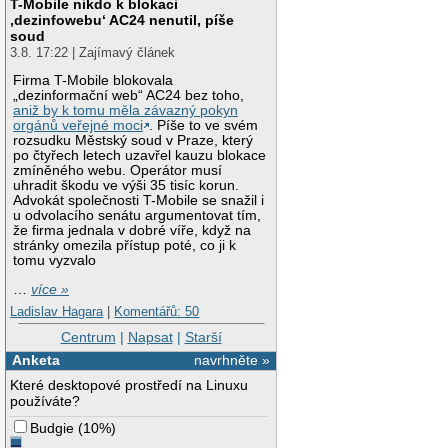
T-Mobile nikdo k blokaci
‚dezinfowebu‘ AC24 nenutil, píše
soud
3.8. 17:22 | Zajímavý článek
Firma T-Mobile blokovala
„dezinformační web“ AC24 bez toho,
aniž by k tomu měla závazný pokyn
orgánů veřejné moci
. Píše to ve svém
rozsudku Městský soud v Praze, který
po čtyřech letech uzavřel kauzu blokace
zmíněného webu. Operátor musí
uhradit škodu ve výši 35 tisíc korun.
Advokát společnosti T-Mobile se snažil i
u odvolacího senátu argumentovat tím,
že firma jednala v dobré víře, když na
stránky omezila přístup poté, co ji k
tomu vyzvalo
…
více »
Ladislav Hagara
|
Komentářů: 50
Centrum
|
Napsat
|
Starší
Anketa
navrhněte »
Které desktopové prostředí na Linuxu
používáte?
Budgie
(
10%
)