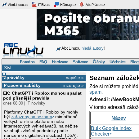
AbcLinuxu.cz
ITBiz.cz
HDmag.cz
AbcPráce.cz
AbcLinuxu
hledá autory
!
Poradna
FAQ
Hardware
Software
Články
Učebnice
Blog
Styl
×
Seznam zálože
Zprávičky
napište »
Pracovní nabídky
inzerujte »
Zde si můžete prohléd
spam
.
EK: ChatGPT i Roblox mohou spadat
pod přísnější pravidla
Adresář: /NewBookM
dnes 08:00 | IT novinky
V tomto adresáři zálož
Platformy ChatGPT i Roblox by mohly
být
zařazeny na seznam
mimořádně
Název
velkých on-line platforem nebo
internetových vyhledávačů, na něž se
Bulk Google Index
vztahují zvláštní podmínky podle
Checker
nařízení o digitálních službách (DSA).