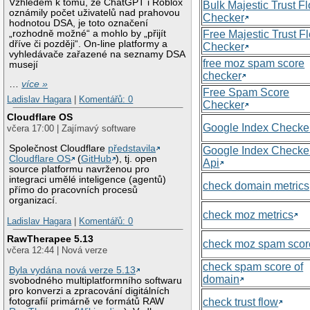
Vzhledem k tomu, že ChatGPT i Roblox
Bulk Majestic Trust F
oznámily počet uživatelů nad prahovou
Checker
hodnotou DSA, je toto označení
„rozhodně možné“ a mohlo by „přijít
Free Majestic Trust F
dříve či později“. On-line platformy a
Checker
vyhledávače zařazené na seznamy DSA
free moz spam score
musejí
checker
…
více »
Free Spam Score
Ladislav Hagara
|
Komentářů: 0
Checker
Cloudflare OS
Google Index Checke
včera 17:00 | Zajímavý software
Společnost Cloudflare
představila
Google Index Checke
Cloudflare OS
(
GitHub
), tj. open
Api
source platformu navrženou pro
integraci umělé inteligence (agentů)
check domain metrics
přímo do pracovních procesů
organizací.
check moz metrics
Ladislav Hagara
|
Komentářů: 0
RawTherapee 5.13
check moz spam scor
včera 12:44 | Nová verze
check spam score of
Byla vydána nová verze 5.13
domain
svobodného multiplatformního softwaru
pro konverzi a zpracování digitálních
check trust flow
fotografií primárně ve formátů RAW