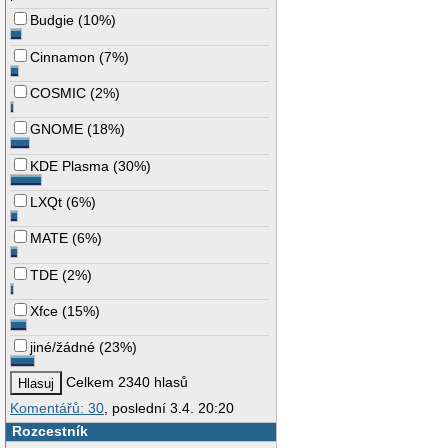
Budgie
(
10%
)
Cinnamon
(
7%
)
COSMIC
(
2%
)
GNOME
(
18%
)
KDE Plasma
(
30%
)
LXQt
(
6%
)
MATE
(
6%
)
TDE
(
2%
)
Xfce
(
15%
)
jiné/žádné
(
23%
)
Celkem 2340 hlasů
Komentářů: 30
, poslední 3.4. 20:20
Rozcestník