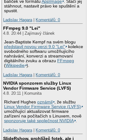
balíček ve formátu
AppImage
. Stačí jej
stáhnout, nastavit právo ke spuštění a
spustit.
Ladislav Hagara
|
Komentářů: 0
FFmpeg 9.0 "Lei"
4.8. 20:44 | Zajímavý článek
Jean-Baptiste Kempf na svém blogu
představil novou verzi 9.0 "Lei"
kolekce
svobodného softwaru umožňujícího
nahrávání, konverzi a streamovaní
digitálního zvuku a obrazu
FFmpeg
(
Wikipedie
).
Ladislav Hagara
|
Komentářů: 0
NVIDIA sponzorem služby Linux
Vendor Firmware Service (LVFS)
4.8. 20:11 | Komunita
Richard Hughes
oznámil
, že službu
Linux Vendor Firmware Service (LVFS)
umožňující aktualizovat firmware
zařízení na počítačích s Linuxem, nově
sponzoruje také společnost NVIDIA
.
Ladislav Hagara
|
Komentářů: 0
SlideRshow, prohlížeč fotek, ale i