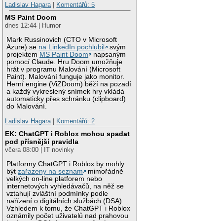
Ladislav Hagara
|
Komentářů: 5
MS Paint Doom
dnes 12:44 | Humor
Mark Russinovich (CTO v Microsoft
Azure) se
na LinkedIn pochlubil
svým
projektem
MS Paint Doom
napsaným
pomocí Claude. Hru Doom umožňuje
hrát v programu Malování (Microsoft
Paint). Malování funguje jako monitor.
Herní engine (ViZDoom) běží na pozadí
a každý vykreslený snímek hry vkládá
automaticky přes schránku (clipboard)
do Malování.
Ladislav Hagara
|
Komentářů: 2
EK: ChatGPT i Roblox mohou spadat
pod přísnější pravidla
včera 08:00 | IT novinky
Platformy ChatGPT i Roblox by mohly
být
zařazeny na seznam
mimořádně
velkých on-line platforem nebo
internetových vyhledávačů, na něž se
vztahují zvláštní podmínky podle
nařízení o digitálních službách (DSA).
Vzhledem k tomu, že ChatGPT i Roblox
oznámily počet uživatelů nad prahovou