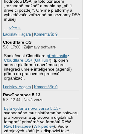
hodnotou DSA, je toto označení
„rozhodně možné“ a mohlo by „přijít
dříve či později“. On-line platformy a
vyhledávače zařazené na seznamy DSA
musejí
…
více »
Ladislav Hagara
|
Komentářů: 9
Cloudflare OS
5.8. 17:00 | Zajímavý software
Společnost Cloudflare
představila
Cloudflare OS
(
GitHub
), tj. open
source platformu navrženou pro
integraci umělé inteligence (agentů)
přímo do pracovních procesů
organizací.
Ladislav Hagara
|
Komentářů: 0
RawTherapee 5.13
5.8. 12:44 | Nová verze
Byla vydána nová verze 5.13
svobodného multiplatformního softwaru
pro konverzi a zpracování digitálních
fotografií primárně ve formátů RAW
RawTherapee
(
Wikipedie
). Vedle
zdrojových kódů je k dispozici také