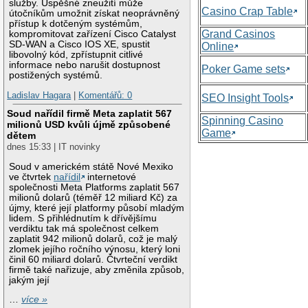
služby. Úspěšné zneužití může
Casino Crap Table
útočníkům umožnit získat neoprávněný
přístup k dotčeným systémům,
Grand Casinos
kompromitovat zařízení Cisco Catalyst
SD-WAN a Cisco IOS XE, spustit
Online
libovolný kód, zpřístupnit citlivé
informace nebo narušit dostupnost
Poker Game sets
postižených systémů.
Ladislav Hagara
|
Komentářů: 0
SEO Insight Tools
Soud nařídil firmě Meta zaplatit 567
Spinning Casino
milionů USD kvůli újmě způsobené
Game
dětem
dnes 15:33 | IT novinky
Soud v americkém státě Nové Mexiko
ve čtvrtek
nařídil
internetové
společnosti Meta Platforms zaplatit 567
milionů dolarů (téměř 12 miliard Kč) za
újmy, které její platformy působí mladým
lidem. S přihlédnutím k dřívějšímu
verdiktu tak má společnost celkem
zaplatit 942 milionů dolarů, což je malý
zlomek jejího ročního výnosu, který loni
činil 60 miliard dolarů. Čtvrteční verdikt
firmě také nařizuje, aby změnila způsob,
jakým její
…
více »