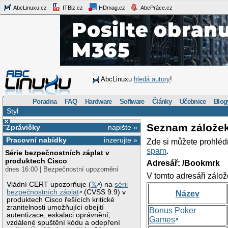
AbcLinuxu.cz
ITBiz.cz
HDmag.cz
AbcPráce.cz
AbcLinuxu
hledá autory
!
Poradna
FAQ
Hardware
Software
Články
Učebnice
Blog
Styl
×
Seznam zálože
Zprávičky
napište »
Pracovní nabídky
inzerujte »
Zde si můžete prohléd
spam
.
Série bezpečnostních záplat v
produktech Cisco
Adresář: /Bookmrk
dnes 16:00 | Bezpečnostní upozornění
V tomto adresáři zálož
Vládní CERT upozorňuje (
𝕏
) na
sérii
bezpečnostních záplat
(CVSS 9.9) v
Název
produktech Cisco řešících kritické
zranitelnosti umožňující obejití
Bonus Poker
autentizace, eskalaci oprávnění,
Games
vzdálené spuštění kódu a odepření