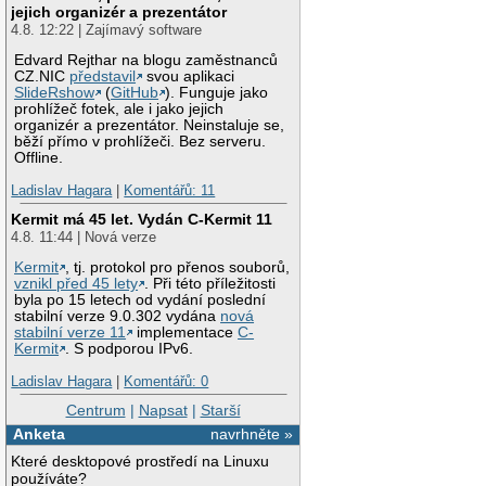
jejich organizér a prezentátor
4.8. 12:22 | Zajímavý software
Edvard Rejthar na blogu zaměstnanců
CZ.NIC
představil
svou aplikaci
SlideRshow
(
GitHub
). Funguje jako
prohlížeč fotek, ale i jako jejich
organizér a prezentátor. Neinstaluje se,
běží přímo v prohlížeči. Bez serveru.
Offline.
Ladislav Hagara
|
Komentářů: 11
Kermit má 45 let. Vydán C-Kermit 11
4.8. 11:44 | Nová verze
Kermit
, tj. protokol pro přenos souborů,
vznikl před 45 lety
. Při této příležitosti
byla po 15 letech od vydání poslední
stabilní verze 9.0.302 vydána
nová
stabilní verze 11
implementace
C-
Kermit
. S podporou IPv6.
Ladislav Hagara
|
Komentářů: 0
Centrum
|
Napsat
|
Starší
Anketa
navrhněte »
Které desktopové prostředí na Linuxu
používáte?