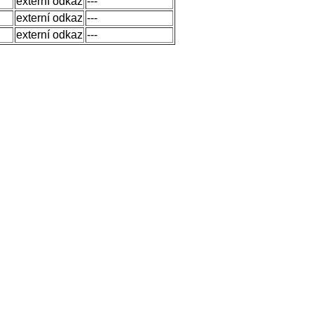
externí odkaz
---
externí odkaz
---
externí odkaz
---