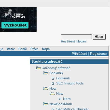
Rozšířené hledání
 je
Bazar
Portál
Práce
Mapa
Přihlášení
|
Registrace
Struktura adresářů
kořenový adresář
Bookmrk
Bookmrk
SEO Insight Tools
New
New
Nora
NewBookMark
Seo Metrics Checker