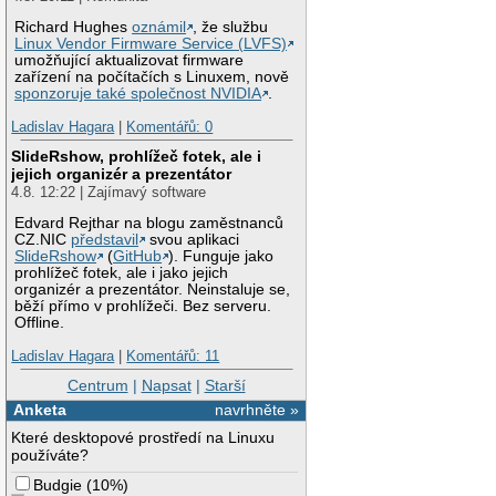
Richard Hughes
oznámil
, že službu
Linux Vendor Firmware Service (LVFS)
umožňující aktualizovat firmware
zařízení na počítačích s Linuxem, nově
sponzoruje také společnost NVIDIA
.
Ladislav Hagara
|
Komentářů: 0
SlideRshow, prohlížeč fotek, ale i
jejich organizér a prezentátor
4.8. 12:22 | Zajímavý software
Edvard Rejthar na blogu zaměstnanců
CZ.NIC
představil
svou aplikaci
SlideRshow
(
GitHub
). Funguje jako
prohlížeč fotek, ale i jako jejich
organizér a prezentátor. Neinstaluje se,
běží přímo v prohlížeči. Bez serveru.
Offline.
Ladislav Hagara
|
Komentářů: 11
Centrum
|
Napsat
|
Starší
Anketa
navrhněte »
Které desktopové prostředí na Linuxu
používáte?
Budgie
(
10%
)