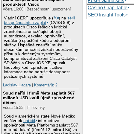
Poker Game sets
produktech Cisco
Casino Crap Table
včera 16:00 | Bezpečnostní upozornění
SEO Insight Tools
Vládní CERT upozorňuje (
𝕏
) na
sérii
bezpečnostních záplat
(CVSS 9.9) v
produktech Cisco řešících kritické
zranitelnosti umožňující obejití
autentizace, eskalaci oprávnění,
vzdálené spuštění kódu a odepření
služby. Úspěšné zneužití může
útočníkům umožnit získat neoprávněný
přístup k dotčeným systémům,
kompromitovat zařízení Cisco Catalyst
SD-WAN a Cisco IOS XE, spustit
libovolný kód, zpřístupnit citlivé
informace nebo narušit dostupnost
postižených systémů.
Ladislav Hagara
|
Komentářů: 2
Soud nařídil firmě Meta zaplatit 567
milionů USD kvůli újmě způsobené
dětem
včera 15:33 | IT novinky
Soud v americkém státě Nové Mexiko
ve čtvrtek
nařídil
internetové
společnosti Meta Platforms zaplatit 567
milionů dolarů (téměř 12 miliard Kč) za