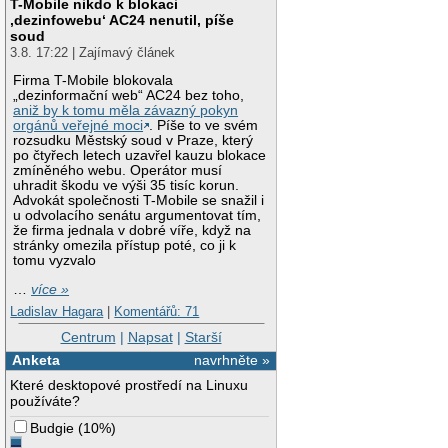
T-Mobile nikdo k blokaci
‚dezinfowebu‘ AC24 nenutil, píše
soud
3.8. 17:22 | Zajímavý článek
Firma T-Mobile blokovala
„dezinformační web“ AC24 bez toho,
aniž by k tomu měla závazný pokyn
orgánů veřejné moci
. Píše to ve svém
rozsudku Městský soud v Praze, který
po čtyřech letech uzavřel kauzu blokace
zmíněného webu. Operátor musí
uhradit škodu ve výši 35 tisíc korun.
Advokát společnosti T-Mobile se snažil i
u odvolacího senátu argumentovat tím,
že firma jednala v dobré víře, když na
stránky omezila přístup poté, co ji k
tomu vyzvalo
…
více »
Ladislav Hagara
|
Komentářů: 71
Centrum
|
Napsat
|
Starší
Anketa
navrhněte »
Které desktopové prostředí na Linuxu
používáte?
Budgie
(
10%
)