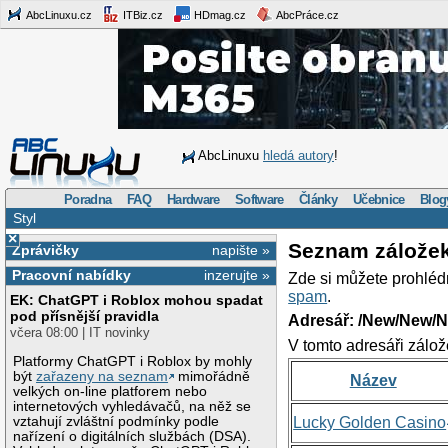
AbcLinuxu.cz
ITBiz.cz
HDmag.cz
AbcPráce.cz
AbcLinuxu
hledá autory
!
Poradna
FAQ
Hardware
Software
Články
Učebnice
Blog
Styl
×
Seznam zálože
Zprávičky
napište »
Pracovní nabídky
inzerujte »
Zde si můžete prohléd
spam
.
EK: ChatGPT i Roblox mohou spadat
pod přísnější pravidla
Adresář: /New/New/N
včera 08:00 | IT novinky
V tomto adresáři zálož
Platformy ChatGPT i Roblox by mohly
být
zařazeny na seznam
mimořádně
Název
velkých on-line platforem nebo
internetových vyhledávačů, na něž se
vztahují zvláštní podmínky podle
Lucky Golden Casino
nařízení o digitálních službách (DSA).