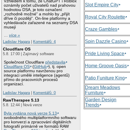
Vzhledem k tomu, že ChatGPT i Roblox
Slot Empire City
oznámily počet uživatelů nad prahovou
hodnotou DSA, je toto označení
„rozhodně možné“ a mohlo by „přijít
Royal City Roulette
dříve či později“. On-line platformy a
vyhledávače zařazené na seznamy DSA
musejí
Craze Gambles
…
více »
Spin Dazzle Casino
Ladislav Hagara
|
Komentářů: 4
Cloudflare OS
Pride Living Space
5.8. 17:00 | Zajímavý software
Společnost Cloudflare
představila
Home Groove Oasis
Cloudflare OS
(
GitHub
), tj. open
source platformu navrženou pro
integraci umělé inteligence (agentů)
Patio Funiture King
přímo do pracovních procesů
organizací.
Dream Meadows
Furniture
Ladislav Hagara
|
Komentářů: 0
Garden Design
RawTherapee 5.13
Trends
5.8. 12:44 | Nová verze
Byla vydána nová verze 5.13
svobodného multiplatformního softwaru
pro konverzi a zpracování digitálních
fotografií primárně ve formátů RAW