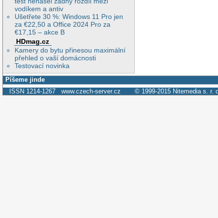
test nenašel žádný rozdíl mezi
vodíkem a antiv
Ušetřete 30 %: Windows 11 Pro jen
za €22,50 a Office 2024 Pro za
€17,15 – akce B
HDmag.cz
Kamery do bytu přinesou maximální
přehled o vaší domácnosti
Testovací novinka
Píšeme jinde
ISSN 1214-1267
www.czech-server.cz
© 1999-2015
Nitemedia s. r. 