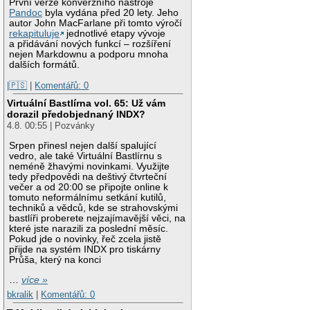
První verze konverzního nástroje
Pandoc
byla vydána před 20 lety. Jeho
autor John MacFarlane při tomto výročí
rekapituluje
jednotlivé etapy vývoje
a přidávání nových funkcí – rozšíření
nejen Markdownu a podporu mnoha
dalších formátů.
|🇵🇸
|
Komentářů: 0
Virtuální Bastlírna vol. 65: Už vám
dorazil předobjednaný INDX?
4.8. 00:55 | Pozvánky
Srpen přinesl nejen další spalující
vedro, ale také Virtuální Bastlírnu s
neméně žhavými novinkami. Využijte
tedy předpovědi na deštivý čtvrteční
večer a od 20:00 se připojte online k
tomuto neformálnímu setkání kutilů,
techniků a vědců, kde se strahovskými
bastlíři proberete nejzajímavější věci, na
které jste narazili za poslední měsíc.
Pokud jde o novinky, řeč zcela jistě
přijde na systém INDX pro tiskárny
Průša, který na konci
…
více »
bkralik
|
Komentářů: 0