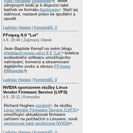
RawTherapee
(
Wikipedie
). Vedle
zdrojových kódů je k dispozici také
balíček ve formátu
AppImage
. Stačí jej
stáhnout, nastavit právo ke spuštění a
spustit.
Ladislav Hagara
|
Komentářů: 0
FFmpeg 9.0 "Lei"
4.8. 20:44 | Zajímavý článek
Jean-Baptiste Kempf na svém blogu
představil novou verzi 9.0 "Lei"
kolekce
svobodného softwaru umožňujícího
nahrávání, konverzi a streamovaní
digitálního zvuku a obrazu
FFmpeg
(
Wikipedie
).
Ladislav Hagara
|
Komentářů: 0
NVIDIA sponzorem služby Linux
Vendor Firmware Service (LVFS)
4.8. 20:11 | Komunita
Richard Hughes
oznámil
, že službu
Linux Vendor Firmware Service (LVFS)
umožňující aktualizovat firmware
zařízení na počítačích s Linuxem, nově
sponzoruje také společnost NVIDIA
.
Ladislav Hagara
|
Komentářů: 0