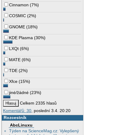
Cinnamon
(
7%
)
COSMIC
(
2%
)
GNOME
(
18%
)
KDE Plasma
(
30%
)
LXQt
(
6%
)
MATE
(
6%
)
TDE
(
2%
)
Xfce
(
15%
)
jiné/žádné
(
23%
)
Celkem 2335 hlasů
Komentářů: 30
, poslední 3.4. 20:20
Rozcestník
AbcLinuxu
Týden na ScienceMag.cz: Vylepšený