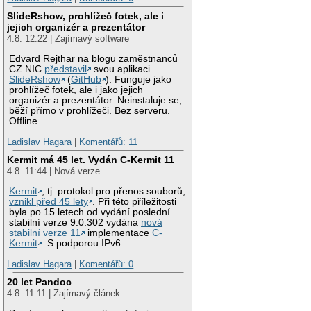
SlideRshow, prohlížeč fotek, ale i
jejich organizér a prezentátor
4.8. 12:22 | Zajímavý software
Edvard Rejthar na blogu zaměstnanců
CZ.NIC
představil
svou aplikaci
SlideRshow
(
GitHub
). Funguje jako
prohlížeč fotek, ale i jako jejich
organizér a prezentátor. Neinstaluje se,
běží přímo v prohlížeči. Bez serveru.
Offline.
Ladislav Hagara
|
Komentářů: 11
Kermit má 45 let. Vydán C-Kermit 11
4.8. 11:44 | Nová verze
Kermit
, tj. protokol pro přenos souborů,
vznikl před 45 lety
. Při této příležitosti
byla po 15 letech od vydání poslední
stabilní verze 9.0.302 vydána
nová
stabilní verze 11
implementace
C-
Kermit
. S podporou IPv6.
Ladislav Hagara
|
Komentářů: 0
20 let Pandoc
4.8. 11:11 | Zajímavý článek