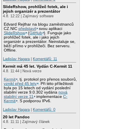
SlideRshow, prohlížeč fotek, ale i
jejich organizér a prezentátor
4.8. 12:22 | Zajímavý software
Edvard Rejthar na blogu zaměstnanců
CZ.NIC
představil
svou aplikaci
SlideRshow
(
GitHub
). Funguje jako
prohlížeč fotek, ale i jako jejich
organizér a prezentátor. Neinstaluje se,
běží přímo v prohlížeči. Bez serveru.
Offline.
Ladislav Hagara
|
Komentářů: 11
Kermit má 45 let. Vydán C-Kermit 11
4.8. 11:44 | Nová verze
Kermit
, tj. protokol pro přenos souborů,
vznikl před 45 lety
. Při této příležitosti
byla po 15 letech od vydání poslední
stabilní verze 9.0.302 vydána
nová
stabilní verze 11
implementace
C-
Kermit
. S podporou IPv6.
Ladislav Hagara
|
Komentářů: 0
20 let Pandoc
4.8. 11:11 | Zajímavý článek