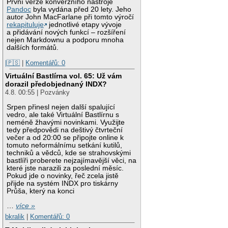
První verze konverzního nástroje
Pandoc
byla vydána před 20 lety. Jeho
autor John MacFarlane při tomto výročí
rekapituluje
jednotlivé etapy vývoje
a přidávání nových funkcí – rozšíření
nejen Markdownu a podporu mnoha
dalších formátů.
|🇵🇸
|
Komentářů: 0
Virtuální Bastlírna vol. 65: Už vám
dorazil předobjednaný INDX?
4.8. 00:55 | Pozvánky
Srpen přinesl nejen další spalující
vedro, ale také Virtuální Bastlírnu s
neméně žhavými novinkami. Využijte
tedy předpovědi na deštivý čtvrteční
večer a od 20:00 se připojte online k
tomuto neformálnímu setkání kutilů,
techniků a vědců, kde se strahovskými
bastlíři proberete nejzajímavější věci, na
které jste narazili za poslední měsíc.
Pokud jde o novinky, řeč zcela jistě
přijde na systém INDX pro tiskárny
Průša, který na konci
…
více »
bkralik
|
Komentářů: 0