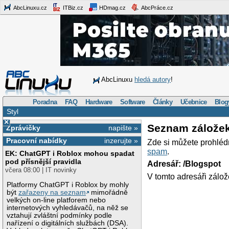
AbcLinuxu.cz
ITBiz.cz
HDmag.cz
AbcPráce.cz
AbcLinuxu
hledá autory
!
Poradna
FAQ
Hardware
Software
Články
Učebnice
Blog
Styl
×
Seznam zálože
Zprávičky
napište »
Pracovní nabídky
inzerujte »
Zde si můžete prohléd
spam
.
EK: ChatGPT i Roblox mohou spadat
pod přísnější pravidla
Adresář: /Blogspot
včera 08:00 | IT novinky
V tomto adresáři zálož
Platformy ChatGPT i Roblox by mohly
být
zařazeny na seznam
mimořádně
velkých on-line platforem nebo
internetových vyhledávačů, na něž se
vztahují zvláštní podmínky podle
nařízení o digitálních službách (DSA).