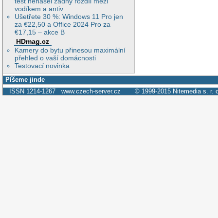
test nenašel žádný rozdíl mezi
vodíkem a antiv
Ušetřete 30 %: Windows 11 Pro jen
za €22,50 a Office 2024 Pro za
€17,15 – akce B
HDmag.cz
Kamery do bytu přinesou maximální
přehled o vaší domácnosti
Testovací novinka
Píšeme jinde
ISSN 1214-1267
www.czech-server.cz
© 1999-2015
Nitemedia s. r. 