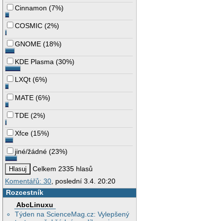
Cinnamon
(
7%
)
COSMIC
(
2%
)
GNOME
(
18%
)
KDE Plasma
(
30%
)
LXQt
(
6%
)
MATE
(
6%
)
TDE
(
2%
)
Xfce
(
15%
)
jiné/žádné
(
23%
)
Celkem 2335 hlasů
Komentářů: 30
, poslední 3.4. 20:20
Rozcestník
AbcLinuxu
Týden na ScienceMag.cz: Vylepšený