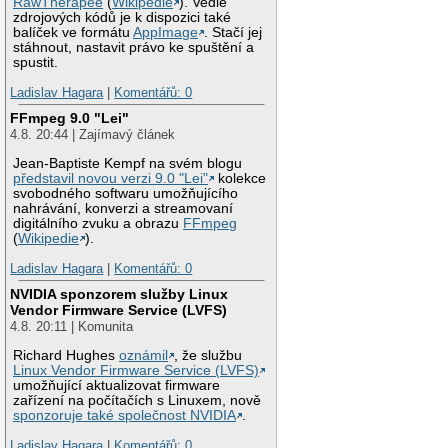
RawTherapee
(
Wikipedie
). Vedle
zdrojových kódů je k dispozici také
balíček ve formátu
AppImage
. Stačí jej
stáhnout, nastavit právo ke spuštění a
spustit.
Ladislav Hagara
|
Komentářů: 0
FFmpeg 9.0 "Lei"
4.8. 20:44 | Zajímavý článek
Jean-Baptiste Kempf na svém blogu
představil novou verzi 9.0 "Lei"
kolekce
svobodného softwaru umožňujícího
nahrávání, konverzi a streamovaní
digitálního zvuku a obrazu
FFmpeg
(
Wikipedie
).
Ladislav Hagara
|
Komentářů: 0
NVIDIA sponzorem služby Linux
Vendor Firmware Service (LVFS)
4.8. 20:11 | Komunita
Richard Hughes
oznámil
, že službu
Linux Vendor Firmware Service (LVFS)
umožňující aktualizovat firmware
zařízení na počítačích s Linuxem, nově
sponzoruje také společnost NVIDIA
.
Ladislav Hagara
|
Komentářů: 0