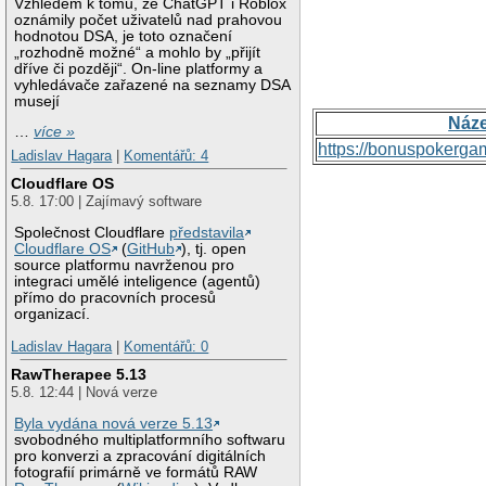
Vzhledem k tomu, že ChatGPT i Roblox
oznámily počet uživatelů nad prahovou
hodnotou DSA, je toto označení
„rozhodně možné“ a mohlo by „přijít
dříve či později“. On-line platformy a
vyhledávače zařazené na seznamy DSA
musejí
Náz
…
více »
https://bonuspokerga
Ladislav Hagara
|
Komentářů: 4
Cloudflare OS
5.8. 17:00 | Zajímavý software
Společnost Cloudflare
představila
Cloudflare OS
(
GitHub
), tj. open
source platformu navrženou pro
integraci umělé inteligence (agentů)
přímo do pracovních procesů
organizací.
Ladislav Hagara
|
Komentářů: 0
RawTherapee 5.13
5.8. 12:44 | Nová verze
Byla vydána nová verze 5.13
svobodného multiplatformního softwaru
pro konverzi a zpracování digitálních
fotografií primárně ve formátů RAW