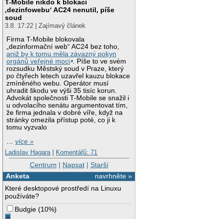
T-Mobile nikdo k blokaci
‚dezinfowebu‘ AC24 nenutil, píše
soud
3.8. 17:22 | Zajímavý článek
Firma T-Mobile blokovala
„dezinformační web“ AC24 bez toho,
aniž by k tomu měla závazný pokyn
orgánů veřejné moci
. Píše to ve svém
rozsudku Městský soud v Praze, který
po čtyřech letech uzavřel kauzu blokace
zmíněného webu. Operátor musí
uhradit škodu ve výši 35 tisíc korun.
Advokát společnosti T-Mobile se snažil i
u odvolacího senátu argumentovat tím,
že firma jednala v dobré víře, když na
stránky omezila přístup poté, co ji k
tomu vyzvalo
…
více »
Ladislav Hagara
|
Komentářů: 71
Centrum
|
Napsat
|
Starší
Anketa
navrhněte »
Které desktopové prostředí na Linuxu
používáte?
Budgie
(
10%
)