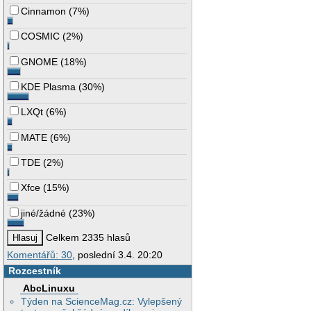
Cinnamon
(
7%
)
COSMIC
(
2%
)
GNOME
(
18%
)
KDE Plasma
(
30%
)
LXQt
(
6%
)
MATE
(
6%
)
TDE
(
2%
)
Xfce
(
15%
)
jiné/žádné
(
23%
)
Celkem 2335 hlasů
Komentářů: 30
, poslední 3.4. 20:20
Rozcestník
AbcLinuxu
Týden na ScienceMag.cz: Vylepšený