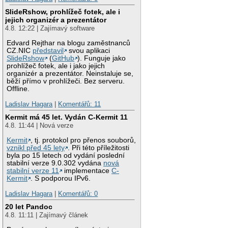
SlideRshow, prohlížeč fotek, ale i
jejich organizér a prezentátor
4.8. 12:22 | Zajímavý software
Edvard Rejthar na blogu zaměstnanců
CZ.NIC
představil
svou aplikaci
SlideRshow
(
GitHub
). Funguje jako
prohlížeč fotek, ale i jako jejich
organizér a prezentátor. Neinstaluje se,
běží přímo v prohlížeči. Bez serveru.
Offline.
Ladislav Hagara
|
Komentářů: 11
Kermit má 45 let. Vydán C-Kermit 11
4.8. 11:44 | Nová verze
Kermit
, tj. protokol pro přenos souborů,
vznikl před 45 lety
. Při této příležitosti
byla po 15 letech od vydání poslední
stabilní verze 9.0.302 vydána
nová
stabilní verze 11
implementace
C-
Kermit
. S podporou IPv6.
Ladislav Hagara
|
Komentářů: 0
20 let Pandoc
4.8. 11:11 | Zajímavý článek