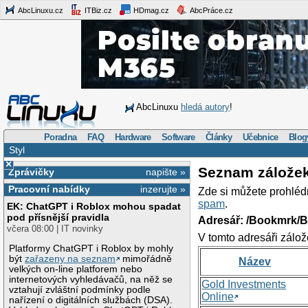
AbcLinuxu.cz
ITBiz.cz
HDmag.cz
AbcPráce.cz
AbcLinuxu
hledá autory
!
Poradna
FAQ
Hardware
Software
Články
Učebnice
Blog
Styl
×
Seznam zálože
Zprávičky
napište »
Pracovní nabídky
inzerujte »
Zde si můžete prohléd
spam
.
EK: ChatGPT i Roblox mohou spadat
pod přísnější pravidla
Adresář: /Bookmrk/
včera 08:00 | IT novinky
V tomto adresáři zálož
Platformy ChatGPT i Roblox by mohly
být
zařazeny na seznam
mimořádně
Název
velkých on-line platforem nebo
internetových vyhledávačů, na něž se
Gold Investments
vztahují zvláštní podmínky podle
Online
nařízení o digitálních službách (DSA).