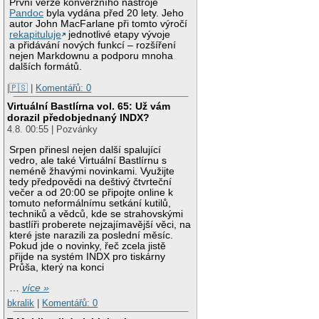
První verze konverzního nástroje
Pandoc
byla vydána před 20 lety. Jeho
autor John MacFarlane při tomto výročí
rekapituluje
jednotlivé etapy vývoje
a přidávání nových funkcí – rozšíření
nejen Markdownu a podporu mnoha
dalších formátů.
|🇵🇸
|
Komentářů: 0
Virtuální Bastlírna vol. 65: Už vám
dorazil předobjednaný INDX?
4.8. 00:55 | Pozvánky
Srpen přinesl nejen další spalující
vedro, ale také Virtuální Bastlírnu s
neméně žhavými novinkami. Využijte
tedy předpovědi na deštivý čtvrteční
večer a od 20:00 se připojte online k
tomuto neformálnímu setkání kutilů,
techniků a vědců, kde se strahovskými
bastlíři proberete nejzajímavější věci, na
které jste narazili za poslední měsíc.
Pokud jde o novinky, řeč zcela jistě
přijde na systém INDX pro tiskárny
Průša, který na konci
…
více »
bkralik
|
Komentářů: 0