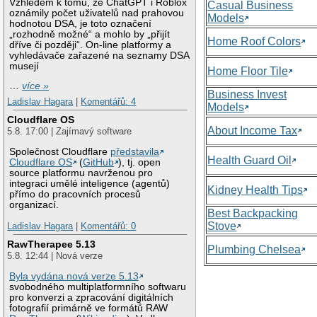
Vzhledem k tomu, že ChatGPT i Roblox
Casual Business
oznámily počet uživatelů nad prahovou
Models
hodnotou DSA, je toto označení
„rozhodně možné“ a mohlo by „přijít
Home Roof Colors
dříve či později“. On-line platformy a
vyhledávače zařazené na seznamy DSA
musejí
Home Floor Tile
…
více »
Business Invest
Ladislav Hagara
|
Komentářů: 4
Models
Cloudflare OS
About Income Tax
5.8. 17:00 | Zajímavý software
Společnost Cloudflare
představila
Health Guard Oil
Cloudflare OS
(
GitHub
), tj. open
source platformu navrženou pro
integraci umělé inteligence (agentů)
Kidney Health Tips
přímo do pracovních procesů
organizací.
Best Backpacking
Stove
Ladislav Hagara
|
Komentářů: 0
RawTherapee 5.13
Plumbing Chelsea
5.8. 12:44 | Nová verze
Byla vydána nová verze 5.13
svobodného multiplatformního softwaru
pro konverzi a zpracování digitálních
fotografií primárně ve formátů RAW