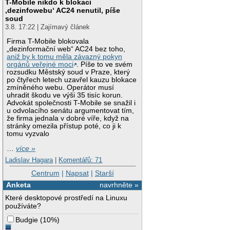
T-Mobile nikdo k blokaci
‚dezinfowebu‘ AC24 nenutil, píše
soud
3.8. 17:22 | Zajímavý článek
Firma T-Mobile blokovala
„dezinformační web“ AC24 bez toho,
aniž by k tomu měla závazný pokyn
orgánů veřejné moci
. Píše to ve svém
rozsudku Městský soud v Praze, který
po čtyřech letech uzavřel kauzu blokace
zmíněného webu. Operátor musí
uhradit škodu ve výši 35 tisíc korun.
Advokát společnosti T-Mobile se snažil i
u odvolacího senátu argumentovat tím,
že firma jednala v dobré víře, když na
stránky omezila přístup poté, co ji k
tomu vyzvalo
…
více »
Ladislav Hagara
|
Komentářů: 71
Centrum
|
Napsat
|
Starší
Anketa
navrhněte »
Které desktopové prostředí na Linuxu
používáte?
Budgie
(
10%
)