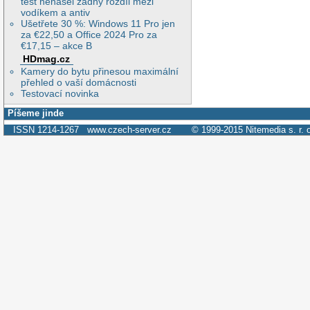
test nenašel žádný rozdíl mezi
vodíkem a antiv
Ušetřete 30 %: Windows 11 Pro jen
za €22,50 a Office 2024 Pro za
€17,15 – akce B
HDmag.cz
Kamery do bytu přinesou maximální
přehled o vaší domácnosti
Testovací novinka
Píšeme jinde
ISSN 1214-1267
www.czech-server.cz
© 1999-2015
Nitemedia s. r. 