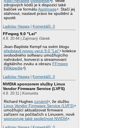
RawTherapee
(
Wikipedie
). Vedle
zdrojových kódů je k dispozici také
balíček ve formátu
AppImage
. Stačí jej
stáhnout, nastavit právo ke spuštění a
spustit.
Ladislav Hagara
|
Komentářů: 0
FFmpeg 9.0 "Lei"
4.8. 20:44 | Zajímavý článek
Jean-Baptiste Kempf na svém blogu
představil novou verzi 9.0 "Lei"
kolekce
svobodného softwaru umožňujícího
nahrávání, konverzi a streamovaní
digitálního zvuku a obrazu
FFmpeg
(
Wikipedie
).
Ladislav Hagara
|
Komentářů: 0
NVIDIA sponzorem služby Linux
Vendor Firmware Service (LVFS)
4.8. 20:11 | Komunita
Richard Hughes
oznámil
, že službu
Linux Vendor Firmware Service (LVFS)
umožňující aktualizovat firmware
zařízení na počítačích s Linuxem, nově
sponzoruje také společnost NVIDIA
.
Ladislav Hagara
|
Komentářů: 0