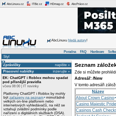
AbcLinuxu.cz
ITBiz.cz
HDmag.cz
AbcPráce.cz
AbcLinuxu
hledá autory
!
Poradna
FAQ
Hardware
Softw
Styl
×
Seznam zálože
Zprávičky
napište »
Pracovní nabídky
inzerujte »
Zde si můžete prohléd
EK: ChatGPT i Roblox mohou spadat
Adresář: /New
pod přísnější pravidla
V tomto adresáři zálož
včera 08:00 | IT novinky
Název
Platformy ChatGPT i Roblox by mohly
být
zařazeny na seznam
mimořádně
About Crown Casino
velkých on-line platforem nebo
Casino Majestic Prid
internetových vyhledávačů, na něž se
vztahují zvláštní podmínky podle
Casinos Cash Check
nařízení o digitálních službách (DSA).