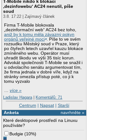
T-Mobile nikdo k blokaci
‚dezinfowebu‘ AC24 nenutil, píše
soud
3.8. 17:22 | Zajímavý článek
Firma T-Mobile blokovala
„dezinformační web“ AC24 bez toho,
aniž by k tomu měla závazný pokyn
orgánů veřejné moci
. Píše to ve svém
rozsudku Městský soud v Praze, který
po čtyřech letech uzavřel kauzu blokace
zmíněného webu. Operátor musí
uhradit škodu ve výši 35 tisíc korun.
Advokát společnosti T-Mobile se snažil i
u odvolacího senátu argumentovat tím,
že firma jednala v dobré víře, když na
stránky omezila přístup poté, co ji k
tomu vyzvalo
…
více »
Ladislav Hagara
|
Komentářů: 71
Centrum
|
Napsat
|
Starší
Anketa
navrhněte »
Které desktopové prostředí na Linuxu
používáte?
Budgie
(
10%
)