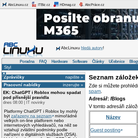
AbcLinuxu.cz
ITBiz.cz
HDmag.cz
AbcPráce.cz
AbcLinuxu
hledá autory
!
Poradna
FAQ
Hardware
Software
Články
Učebnice
Blog
Styl
×
Seznam zálože
Zprávičky
napište »
Pracovní nabídky
inzerujte »
Zde si můžete prohléd
spam
.
EK: ChatGPT i Roblox mohou spadat
pod přísnější pravidla
Adresář: /Blogs
dnes 08:00 | IT novinky
V tomto adresáři zálož
Platformy ChatGPT i Roblox by mohly
být
zařazeny na seznam
mimořádně
Název
velkých on-line platforem nebo
internetových vyhledávačů, na něž se
vztahují zvláštní podmínky podle
Guest posting
nařízení o digitálních službách (DSA).