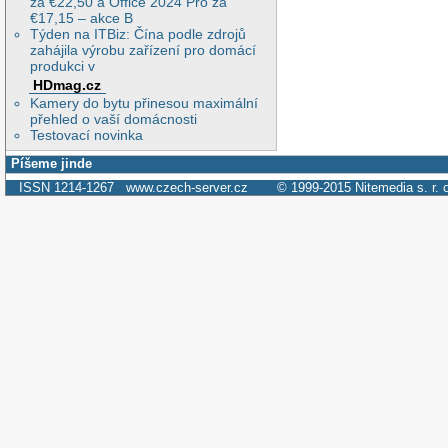
za €22,50 a Office 2024 Pro za
€17,15 – akce B
Týden na ITBiz: Čína podle zdrojů
zahájila výrobu zařízení pro domácí
produkci v
HDmag.cz
Kamery do bytu přinesou maximální
přehled o vaší domácnosti
Testovací novinka
Píšeme jinde
ISSN 1214-1267
www.czech-server.cz
© 1999-2015
Nitemedia s. r. 