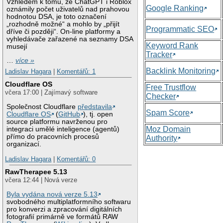
Vzhledem k tomu, že ChatGPT i Roblox
Google Ranking
oznámily počet uživatelů nad prahovou
hodnotou DSA, je toto označení
„rozhodně možné“ a mohlo by „přijít
Programmatic SEO
dříve či později“. On-line platformy a
vyhledávače zařazené na seznamy DSA
Keyword Rank
musejí
Tracker
…
více »
Backlink Monitoring
Ladislav Hagara
|
Komentářů: 1
Cloudflare OS
Free Trustflow
včera 17:00 | Zajímavý software
Checker
Společnost Cloudflare
představila
Spam Score
Cloudflare OS
(
GitHub
), tj. open
source platformu navrženou pro
Moz Domain
integraci umělé inteligence (agentů)
přímo do pracovních procesů
Authority
organizací.
Ladislav Hagara
|
Komentářů: 0
RawTherapee 5.13
včera 12:44 | Nová verze
Byla vydána nová verze 5.13
svobodného multiplatformního softwaru
pro konverzi a zpracování digitálních
fotografií primárně ve formátů RAW