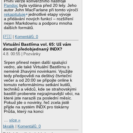
První verze konverzního nástroje
Pandoc
byla vydána před 20 lety. Jeho
autor John MacFarlane při tomto výročí
rekapituluje
jednotlivé etapy vývoje
a přidávání nových funkcí – rozšíření
nejen Markdownu a podporu mnoha
dalších formátů.
|🇵🇸
|
Komentářů: 0
Virtuální Bastlírna vol. 65: Už vám
dorazil předobjednaný INDX?
4.8. 00:55 | Pozvánky
Srpen přinesl nejen další spalující
vedro, ale také Virtuální Bastlírnu s
neméně žhavými novinkami. Využijte
tedy předpovědi na deštivý čtvrteční
večer a od 20:00 se připojte online k
tomuto neformálnímu setkání kutilů,
techniků a vědců, kde se strahovskými
bastlíři proberete nejzajímavější věci, na
které jste narazili za poslední měsíc.
Pokud jde o novinky, řeč zcela jistě
přijde na systém INDX pro tiskárny
Průša, který na konci
…
více »
bkralik
|
Komentářů: 0