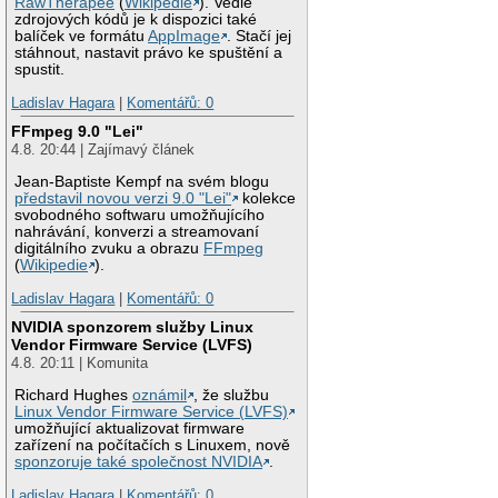
RawTherapee
(
Wikipedie
). Vedle
zdrojových kódů je k dispozici také
balíček ve formátu
AppImage
. Stačí jej
stáhnout, nastavit právo ke spuštění a
spustit.
Ladislav Hagara
|
Komentářů: 0
FFmpeg 9.0 "Lei"
4.8. 20:44 | Zajímavý článek
Jean-Baptiste Kempf na svém blogu
představil novou verzi 9.0 "Lei"
kolekce
svobodného softwaru umožňujícího
nahrávání, konverzi a streamovaní
digitálního zvuku a obrazu
FFmpeg
(
Wikipedie
).
Ladislav Hagara
|
Komentářů: 0
NVIDIA sponzorem služby Linux
Vendor Firmware Service (LVFS)
4.8. 20:11 | Komunita
Richard Hughes
oznámil
, že službu
Linux Vendor Firmware Service (LVFS)
umožňující aktualizovat firmware
zařízení na počítačích s Linuxem, nově
sponzoruje také společnost NVIDIA
.
Ladislav Hagara
|
Komentářů: 0