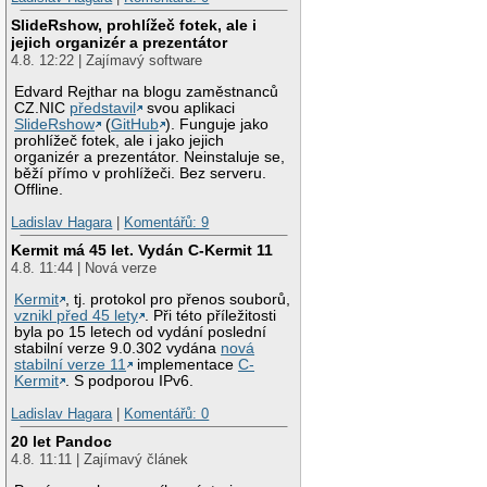
SlideRshow, prohlížeč fotek, ale i
jejich organizér a prezentátor
4.8. 12:22 | Zajímavý software
Edvard Rejthar na blogu zaměstnanců
CZ.NIC
představil
svou aplikaci
SlideRshow
(
GitHub
). Funguje jako
prohlížeč fotek, ale i jako jejich
organizér a prezentátor. Neinstaluje se,
běží přímo v prohlížeči. Bez serveru.
Offline.
Ladislav Hagara
|
Komentářů: 9
Kermit má 45 let. Vydán C-Kermit 11
4.8. 11:44 | Nová verze
Kermit
, tj. protokol pro přenos souborů,
vznikl před 45 lety
. Při této příležitosti
byla po 15 letech od vydání poslední
stabilní verze 9.0.302 vydána
nová
stabilní verze 11
implementace
C-
Kermit
. S podporou IPv6.
Ladislav Hagara
|
Komentářů: 0
20 let Pandoc
4.8. 11:11 | Zajímavý článek