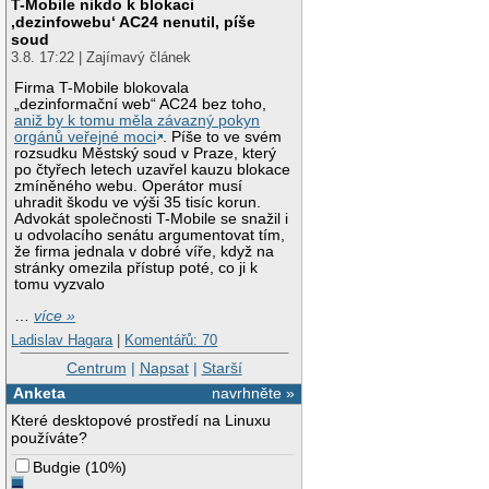
T-Mobile nikdo k blokaci
‚dezinfowebu‘ AC24 nenutil, píše
soud
3.8. 17:22 | Zajímavý článek
Firma T-Mobile blokovala
„dezinformační web“ AC24 bez toho,
aniž by k tomu měla závazný pokyn
orgánů veřejné moci
. Píše to ve svém
rozsudku Městský soud v Praze, který
po čtyřech letech uzavřel kauzu blokace
zmíněného webu. Operátor musí
uhradit škodu ve výši 35 tisíc korun.
Advokát společnosti T-Mobile se snažil i
u odvolacího senátu argumentovat tím,
že firma jednala v dobré víře, když na
stránky omezila přístup poté, co ji k
tomu vyzvalo
…
více »
Ladislav Hagara
|
Komentářů: 70
Centrum
|
Napsat
|
Starší
Anketa
navrhněte »
Které desktopové prostředí na Linuxu
používáte?
Budgie
(
10%
)