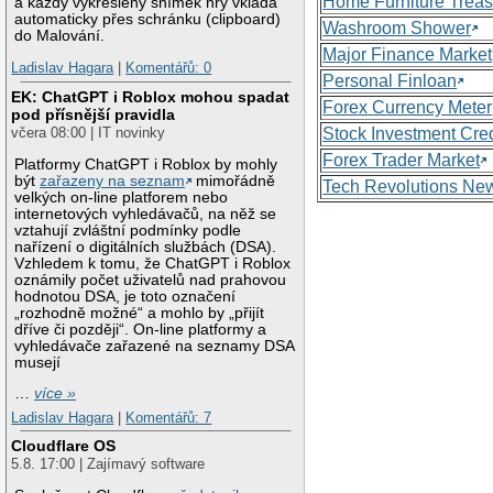
Home Furniture Treas
a každý vykreslený snímek hry vkládá
automaticky přes schránku (clipboard)
Washroom Shower
do Malování.
Major Finance Market
Ladislav Hagara
|
Komentářů: 0
Personal Finloan
EK: ChatGPT i Roblox mohou spadat
Forex Currency Meter
pod přísnější pravidla
Stock Investment Cred
včera 08:00 | IT novinky
Forex Trader Market
Platformy ChatGPT i Roblox by mohly
být
zařazeny na seznam
mimořádně
Tech Revolutions Ne
velkých on-line platforem nebo
internetových vyhledávačů, na něž se
vztahují zvláštní podmínky podle
nařízení o digitálních službách (DSA).
Vzhledem k tomu, že ChatGPT i Roblox
oznámily počet uživatelů nad prahovou
hodnotou DSA, je toto označení
„rozhodně možné“ a mohlo by „přijít
dříve či později“. On-line platformy a
vyhledávače zařazené na seznamy DSA
musejí
…
více »
Ladislav Hagara
|
Komentářů: 7
Cloudflare OS
5.8. 17:00 | Zajímavý software