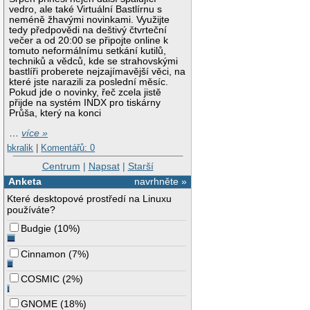
vedro, ale také Virtuální Bastlírnu s
neméně žhavými novinkami. Využijte
tedy předpovědi na deštivý čtvrteční
večer a od 20:00 se připojte online k
tomuto neformálnímu setkání kutilů,
techniků a vědců, kde se strahovskými
bastlíři proberete nejzajímavější věci, na
které jste narazili za poslední měsíc.
Pokud jde o novinky, řeč zcela jistě
přijde na systém INDX pro tiskárny
Průša, který na konci
…
více »
bkralik
|
Komentářů: 0
Centrum
|
Napsat
|
Starší
Anketa
navrhněte »
Které desktopové prostředí na Linuxu
používáte?
Budgie
(
10%
)
Cinnamon
(
7%
)
COSMIC
(
2%
)
GNOME
(
18%
)