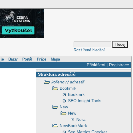
Rozšířené hledání
 je
Bazar
Portál
Práce
Mapa
Přihlášení
|
Registrace
Struktura adresářů
kořenový adresář
Bookmrk
Bookmrk
SEO Insight Tools
New
New
Nora
NewBookMark
Seo Metrics Checker