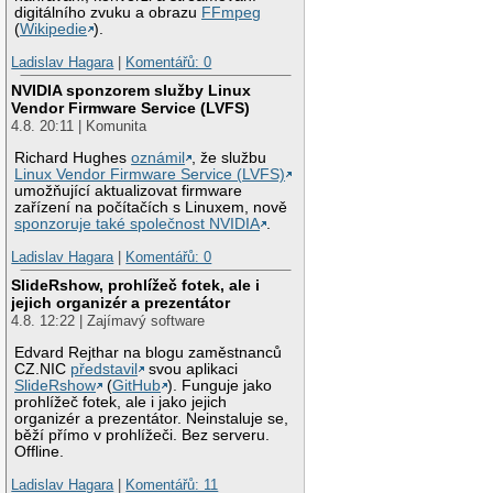
digitálního zvuku a obrazu
FFmpeg
(
Wikipedie
).
Ladislav Hagara
|
Komentářů: 0
NVIDIA sponzorem služby Linux
Vendor Firmware Service (LVFS)
4.8. 20:11 | Komunita
Richard Hughes
oznámil
, že službu
Linux Vendor Firmware Service (LVFS)
umožňující aktualizovat firmware
zařízení na počítačích s Linuxem, nově
sponzoruje také společnost NVIDIA
.
Ladislav Hagara
|
Komentářů: 0
SlideRshow, prohlížeč fotek, ale i
jejich organizér a prezentátor
4.8. 12:22 | Zajímavý software
Edvard Rejthar na blogu zaměstnanců
CZ.NIC
představil
svou aplikaci
SlideRshow
(
GitHub
). Funguje jako
prohlížeč fotek, ale i jako jejich
organizér a prezentátor. Neinstaluje se,
běží přímo v prohlížeči. Bez serveru.
Offline.
Ladislav Hagara
|
Komentářů: 11