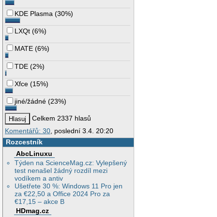
KDE Plasma
(
30%
)
LXQt
(
6%
)
MATE
(
6%
)
TDE
(
2%
)
Xfce
(
15%
)
jiné/žádné
(
23%
)
Celkem 2337 hlasů
Komentářů: 30
, poslední 3.4. 20:20
Rozcestník
AbcLinuxu
Týden na ScienceMag.cz: Vylepšený
test nenašel žádný rozdíl mezi
vodíkem a antiv
Ušetřete 30 %: Windows 11 Pro jen
za €22,50 a Office 2024 Pro za
€17,15 – akce B
HDmag.cz