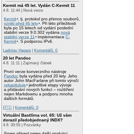
Kermit má 45 let. Vydán C-Kermit 11
4.8. 11:44 | Nová verze
Kermit
, tj. protokol pro přenos souborů,
vznikl před 45 lety
. Při této příležitosti
byla po 15 letech od vydání poslední
stabilní verze 9.0.302 vydána
nová
stabilní verze 11
implementace
C-
Kermit
. S podporou IPv6.
Ladislav Hagara
|
Komentářů: 0
20 let Pandoc
4.8. 11:11 | Zajímavý článek
První verze konverzního nástroje
Pandoc
byla vydána před 20 lety. Jeho
autor John MacFarlane při tomto výročí
rekapituluje
jednotlivé etapy vývoje
a přidávání nových funkcí – rozšíření
nejen Markdownu a podporu mnoha
dalších formátů.
|🇵🇸
|
Komentářů: 0
Virtuální Bastlírna vol. 65: Už vám
dorazil předobjednaný INDX?
4.8. 00:55 | Pozvánky
Srpen přinesl nejen další spalující