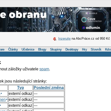
Inzerujte
na AbcPráce.cz od 950 Kč
are
Články
Učebnice
Blogy
Skupiny
Desktopy
Hry
Slovník
Kdo
k
nout záložky uživatele
spam
.
ek jsou následující stránky:
Typ
Poslední změna
s
externí odkaz
---
hen
externí odkaz
---
externí odkaz
---