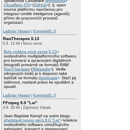
Společnost Cloudflare
představila
Cloudflare OS
(
GitHub
), tj. open
source platformu navrženou pro
integraci umělé inteligence (agentů)
přímo do pracovních procesů
organizací.
Ladislav Hagara
|
Komentářů: 0
RawTherapee 5.13
5.8. 12:44 | Nová verze
Byla vydána nová verze 5.13
svobodného multiplatformního softwaru
pro konverzi a zpracování digitálních
fotografií primárně ve formátů RAW
RawTherapee
(
Wikipedie
). Vedle
zdrojových kódů je k dispozici také
balíček ve formátu
AppImage
. Stačí jej
stáhnout, nastavit právo ke spuštění a
spustit.
Ladislav Hagara
|
Komentářů: 0
FFmpeg 9.0 "Lei"
4.8. 20:44 | Zajímavý článek
Jean-Baptiste Kempf na svém blogu
představil novou verzi 9.0 "Lei"
kolekce
svobodného softwaru umožňujícího
nahrávání, konverzi a streamovaní