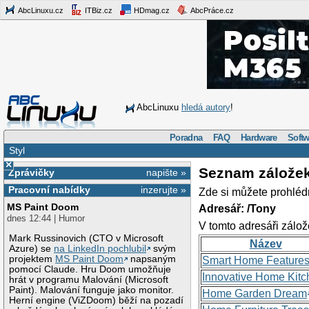
AbcLinuxu.cz
ITBiz.cz
HDmag.cz
AbcPráce.cz
AbcLinuxu
hledá autory
!
Poradna
FAQ
Hardware
Softw
Styl
×
Seznam zálože
Zprávičky
napište »
Pracovní nabídky
inzerujte »
Zde si můžete prohléd
MS Paint Doom
Adresář: /Tony
dnes 12:44 | Humor
V tomto adresáři zálož
Mark Russinovich (CTO v Microsoft
Název
Azure) se
na LinkedIn pochlubil
svým
projektem
MS Paint Doom
napsaným
Smart Home Feature
pomocí Claude. Hru Doom umožňuje
Innovative Home Kitc
hrát v programu Malování (Microsoft
Paint). Malování funguje jako monitor.
Home Garden Dream
Herní engine (ViZDoom) běží na pozadí