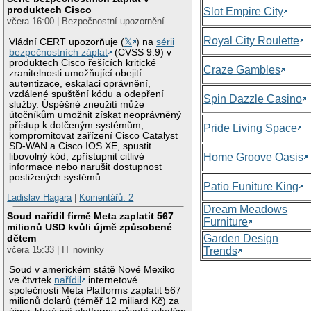
produktech Cisco
Slot Empire City
včera 16:00 | Bezpečnostní upozornění
Royal City Roulette
Vládní CERT upozorňuje (
𝕏
) na
sérii
bezpečnostních záplat
(CVSS 9.9) v
produktech Cisco řešících kritické
Craze Gambles
zranitelnosti umožňující obejití
autentizace, eskalaci oprávnění,
vzdálené spuštění kódu a odepření
Spin Dazzle Casino
služby. Úspěšné zneužití může
útočníkům umožnit získat neoprávněný
přístup k dotčeným systémům,
Pride Living Space
kompromitovat zařízení Cisco Catalyst
SD-WAN a Cisco IOS XE, spustit
libovolný kód, zpřístupnit citlivé
Home Groove Oasis
informace nebo narušit dostupnost
postižených systémů.
Patio Funiture King
Ladislav Hagara
|
Komentářů: 2
Dream Meadows
Soud nařídil firmě Meta zaplatit 567
Furniture
milionů USD kvůli újmě způsobené
Garden Design
dětem
včera 15:33 | IT novinky
Trends
Soud v americkém státě Nové Mexiko
ve čtvrtek
nařídil
internetové
společnosti Meta Platforms zaplatit 567
milionů dolarů (téměř 12 miliard Kč) za