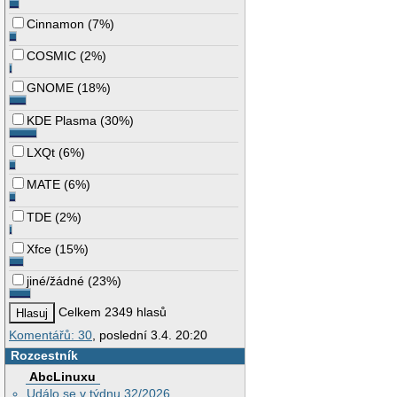
Cinnamon
(
7%
)
COSMIC
(
2%
)
GNOME
(
18%
)
KDE Plasma
(
30%
)
LXQt
(
6%
)
MATE
(
6%
)
TDE
(
2%
)
Xfce
(
15%
)
jiné/žádné
(
23%
)
Celkem 2349 hlasů
Komentářů: 30
, poslední 3.4. 20:20
Rozcestník
AbcLinuxu
Událo se v týdnu 32/2026