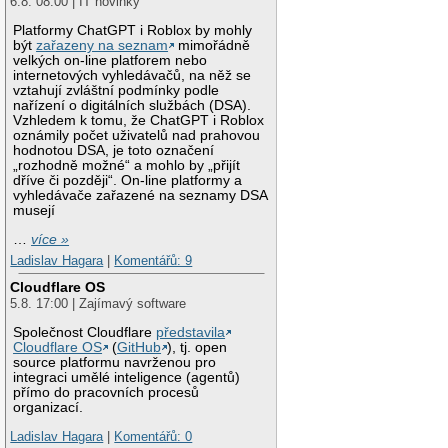
6.8. 08:00 | IT novinky
Platformy ChatGPT i Roblox by mohly
být
zařazeny na seznam
mimořádně
velkých on-line platforem nebo
internetových vyhledávačů, na něž se
vztahují zvláštní podmínky podle
nařízení o digitálních službách (DSA).
Vzhledem k tomu, že ChatGPT i Roblox
oznámily počet uživatelů nad prahovou
hodnotou DSA, je toto označení
„rozhodně možné“ a mohlo by „přijít
dříve či později“. On-line platformy a
vyhledávače zařazené na seznamy DSA
musejí
…
více »
Ladislav Hagara
|
Komentářů: 9
Cloudflare OS
5.8. 17:00 | Zajímavý software
Společnost Cloudflare
představila
Cloudflare OS
(
GitHub
), tj. open
source platformu navrženou pro
integraci umělé inteligence (agentů)
přímo do pracovních procesů
organizací.
Ladislav Hagara
|
Komentářů: 0