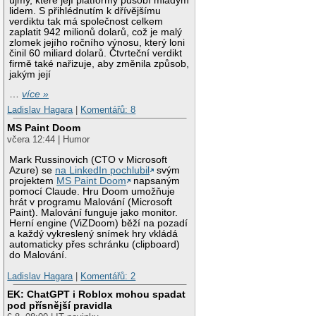
újmy, které její platformy působí mladým
lidem. S přihlédnutím k dřívějšímu
verdiktu tak má společnost celkem
zaplatit 942 milionů dolarů, což je malý
zlomek jejího ročního výnosu, který loni
činil 60 miliard dolarů. Čtvrteční verdikt
firmě také nařizuje, aby změnila způsob,
jakým její
…
více »
Ladislav Hagara
|
Komentářů: 8
MS Paint Doom
včera 12:44 | Humor
Mark Russinovich (CTO v Microsoft
Azure) se
na LinkedIn pochlubil
svým
projektem
MS Paint Doom
napsaným
pomocí Claude. Hru Doom umožňuje
hrát v programu Malování (Microsoft
Paint). Malování funguje jako monitor.
Herní engine (ViZDoom) běží na pozadí
a každý vykreslený snímek hry vkládá
automaticky přes schránku (clipboard)
do Malování.
Ladislav Hagara
|
Komentářů: 2
EK: ChatGPT i Roblox mohou spadat
pod přísnější pravidla