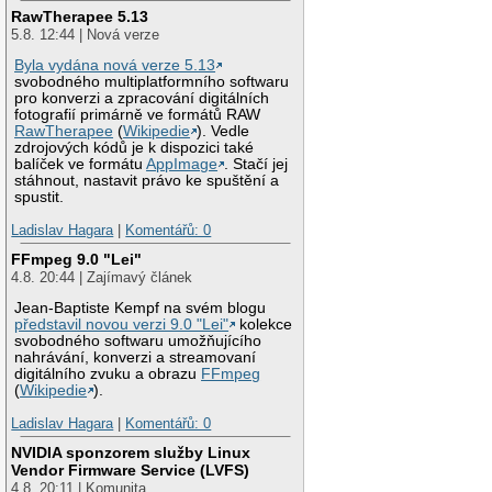
RawTherapee 5.13
5.8. 12:44 | Nová verze
Byla vydána nová verze 5.13
svobodného multiplatformního softwaru
pro konverzi a zpracování digitálních
fotografií primárně ve formátů RAW
RawTherapee
(
Wikipedie
). Vedle
zdrojových kódů je k dispozici také
balíček ve formátu
AppImage
. Stačí jej
stáhnout, nastavit právo ke spuštění a
spustit.
Ladislav Hagara
|
Komentářů: 0
FFmpeg 9.0 "Lei"
4.8. 20:44 | Zajímavý článek
Jean-Baptiste Kempf na svém blogu
představil novou verzi 9.0 "Lei"
kolekce
svobodného softwaru umožňujícího
nahrávání, konverzi a streamovaní
digitálního zvuku a obrazu
FFmpeg
(
Wikipedie
).
Ladislav Hagara
|
Komentářů: 0
NVIDIA sponzorem služby Linux
Vendor Firmware Service (LVFS)
4.8. 20:11 | Komunita