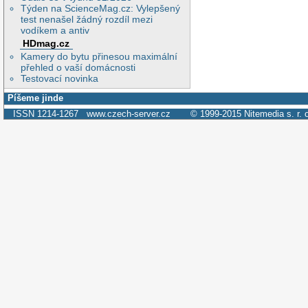
Týden na ScienceMag.cz: Vylepšený
test nenašel žádný rozdíl mezi
vodíkem a antiv
HDmag.cz
Kamery do bytu přinesou maximální
přehled o vaší domácnosti
Testovací novinka
Píšeme jinde
ISSN 1214-1267
www.czech-server.cz
© 1999-2015
Nitemedia s. r. 