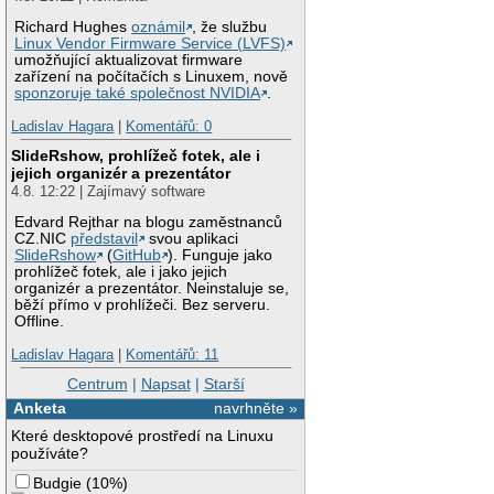
Richard Hughes
oznámil
, že službu
Linux Vendor Firmware Service (LVFS)
umožňující aktualizovat firmware
zařízení na počítačích s Linuxem, nově
sponzoruje také společnost NVIDIA
.
Ladislav Hagara
|
Komentářů: 0
SlideRshow, prohlížeč fotek, ale i
jejich organizér a prezentátor
4.8. 12:22 | Zajímavý software
Edvard Rejthar na blogu zaměstnanců
CZ.NIC
představil
svou aplikaci
SlideRshow
(
GitHub
). Funguje jako
prohlížeč fotek, ale i jako jejich
organizér a prezentátor. Neinstaluje se,
běží přímo v prohlížeči. Bez serveru.
Offline.
Ladislav Hagara
|
Komentářů: 11
Centrum
|
Napsat
|
Starší
Anketa
navrhněte »
Které desktopové prostředí na Linuxu
používáte?
Budgie
(
10%
)