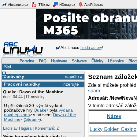
AbcLinuxu.cz
ITBiz.cz
HDmag.cz
AbcPráce.cz
AbcLinuxu
hledá autory
!
Poradna
FAQ
Hardware
Software
Články
Učebnice
Blog
Styl
×
Seznam zálože
Zprávičky
napište »
Pracovní nabídky
inzerujte »
Zde si můžete prohléd
spam
.
Quake: Dawn of the Machine
dnes 04:44 | IT novinky
Adresář: /New/New/N
V tomto adresáři zálož
U příležitosti 30. výročí vydání
počítačové hry
Quake
byla
vydána
nová epizoda
s názvem
Dawn of the
Název
Machine
(
Steam
).
Ladislav Hagara
|
Komentářů: 2
Lucky Golden Casino
Série bezpečnostních záplat v