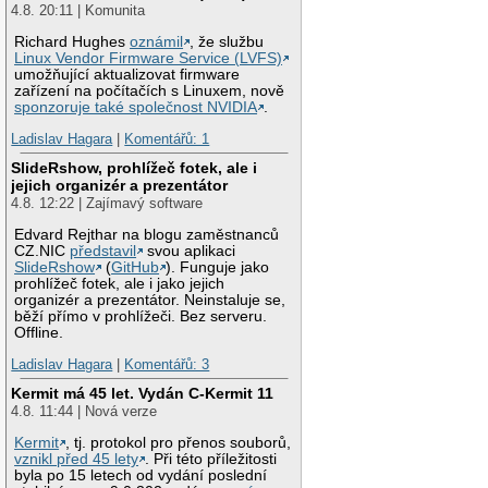
4.8. 20:11 | Komunita
Richard Hughes
oznámil
, že službu
Linux Vendor Firmware Service (LVFS)
umožňující aktualizovat firmware
zařízení na počítačích s Linuxem, nově
sponzoruje také společnost NVIDIA
.
Ladislav Hagara
|
Komentářů: 1
SlideRshow, prohlížeč fotek, ale i
jejich organizér a prezentátor
4.8. 12:22 | Zajímavý software
Edvard Rejthar na blogu zaměstnanců
CZ.NIC
představil
svou aplikaci
SlideRshow
(
GitHub
). Funguje jako
prohlížeč fotek, ale i jako jejich
organizér a prezentátor. Neinstaluje se,
běží přímo v prohlížeči. Bez serveru.
Offline.
Ladislav Hagara
|
Komentářů: 3
Kermit má 45 let. Vydán C-Kermit 11
4.8. 11:44 | Nová verze
Kermit
, tj. protokol pro přenos souborů,
vznikl před 45 lety
. Při této příležitosti
byla po 15 letech od vydání poslední