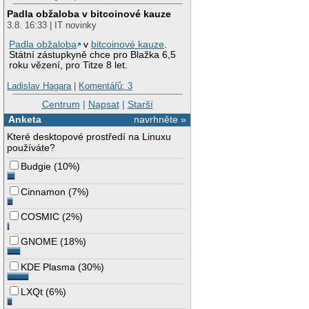
Padla obžaloba v bitcoinové kauze
3.8. 16:33 | IT novinky
Padla obžaloba
v
bitcoinové kauze
.
Státní zástupkyně chce pro Blažka 6,5
roku vězení, pro Titze 8 let.
Ladislav Hagara
|
Komentářů: 3
Centrum
|
Napsat
|
Starší
Anketa
navrhněte »
Které desktopové prostředí na Linuxu
používáte?
Budgie
(
10%
)
Cinnamon
(
7%
)
COSMIC
(
2%
)
GNOME
(
18%
)
KDE Plasma
(
30%
)
LXQt
(
6%
)