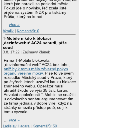
které jste narazili za poslední měsíc.
Pokud jde o novinky, řeč zcela jistě
přijde na systém INDX pro tiskárny
Průša, který na konci
…
více »
bkralik
|
Komentářů: 0
T-Mobile nikdo k blokaci
‚dezinfowebu‘ AC24 nenutil, píše
soud
3.8. 17:22 | Zajímavý článek
Firma T-Mobile blokovala
„dezinformační web“ AC24 bez toho,
aniž by k tomu měla závazný pokyn
orgánů veřejné moci
. Píše to ve svém
rozsudku Městský soud v Praze, který
po čtyřech letech uzavřel kauzu blokace
zmíněného webu. Operátor musí
uhradit škodu ve výši 35 tisíc korun.
Advokát společnosti T-Mobile se snažil i
u odvolacího senátu argumentovat tím,
že firma jednala v dobré víře, když na
stránky omezila přístup poté, co ji k
tomu vyzvalo
…
více »
Ladislav Hagara
|
Komentářů: 50