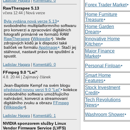
Ladislav Hagara
|
Komentářů: 0
Forex Trader Market
RawTherapee 5.13
včera 12:44 | Nová verze
Home Furniture
Treasure
Byla vydána nová verze 5.13
svobodného multiplatformního softwaru
Home Garden
pro konverzi a zpracování digitálních
Dream
fotografií primárně ve formátů RAW
Innovative Home
RawTherapee
(
Wikipedie
). Vedle
zdrojových kódů je k dispozici také
Kitchen
balíček ve formátu
AppImage
. Stačí jej
Major Finance
stáhnout, nastavit právo ke spuštění a
Market
spustit.
Ladislav Hagara
|
Komentářů: 0
Personal Finloan
FFmpeg 9.0 "Lei"
Smart Home
4.8. 20:44 | Zajímavý článek
Features
Jean-Baptiste Kempf na svém blogu
Stock Investment
představil novou verzi 9.0 "Lei"
kolekce
Credit
svobodného softwaru umožňujícího
nahrávání, konverzi a streamovaní
Tech Revolutions
digitálního zvuku a obrazu
FFmpeg
News
(
Wikipedie
).
Washroom Shower
Ladislav Hagara
|
Komentářů: 1
NVIDIA sponzorem služby Linux
Vendor Firmware Service (LVFS)