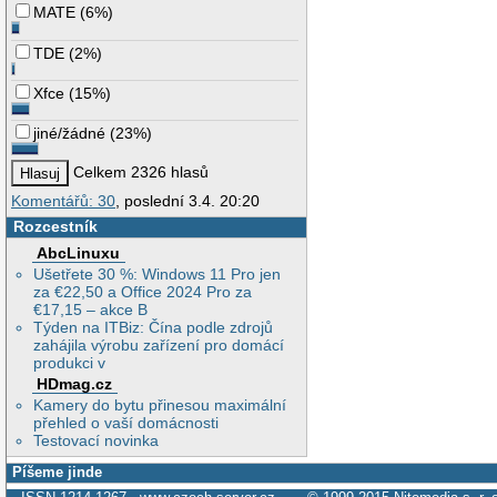
MATE
(
6%
)
TDE
(
2%
)
Xfce
(
15%
)
jiné/žádné
(
23%
)
Celkem 2326 hlasů
Komentářů: 30
, poslední 3.4. 20:20
Rozcestník
AbcLinuxu
Ušetřete 30 %: Windows 11 Pro jen
za €22,50 a Office 2024 Pro za
€17,15 – akce B
Týden na ITBiz: Čína podle zdrojů
zahájila výrobu zařízení pro domácí
produkci v
HDmag.cz
Kamery do bytu přinesou maximální
přehled o vaší domácnosti
Testovací novinka
Píšeme jinde