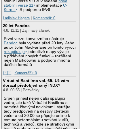
stabilní verze 9.0.302 vydána
nová
stabilní verze 11
implementace
C-
Kermit
. S podporou IPv6.
Ladislav Hagara
|
Komentářů: 0
20 let Pandoc
4.8. 11:11 | Zajímavý článek
První verze konverzního nástroje
Pandoc
byla vydána před 20 lety. Jeho
autor John MacFarlane při tomto výročí
rekapituluje
jednotlivé etapy vývoje
a přidávání nových funkcí – rozšíření
nejen Markdownu a podporu mnoha
dalších formátů.
|🇵🇸
|
Komentářů: 0
Virtuální Bastlírna vol. 65: Už vám
dorazil předobjednaný INDX?
4.8. 00:55 | Pozvánky
Srpen přinesl nejen další spalující
vedro, ale také Virtuální Bastlírnu s
neméně žhavými novinkami. Využijte
tedy předpovědi na deštivý čtvrteční
večer a od 20:00 se připojte online k
tomuto neformálnímu setkání kutilů,
techniků a vědců, kde se strahovskými
bastlíři proberete nejzajímavější věci, na