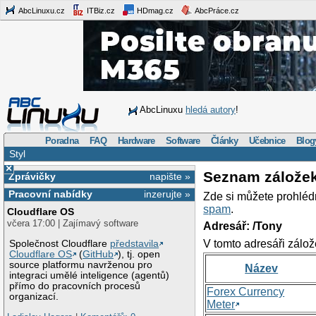
AbcLinuxu.cz
ITBiz.cz
HDmag.cz
AbcPráce.cz
AbcLinuxu
hledá autory
!
Poradna
FAQ
Hardware
Software
Články
Učebnice
Blog
Styl
×
Seznam zálože
Zprávičky
napište »
Pracovní nabídky
inzerujte »
Zde si můžete prohléd
spam
.
Cloudflare OS
včera 17:00 | Zajímavý software
Adresář: /Tony
V tomto adresáři zálož
Společnost Cloudflare
představila
Cloudflare OS
(
GitHub
), tj. open
source platformu navrženou pro
Název
integraci umělé inteligence (agentů)
přímo do pracovních procesů
Forex Currency
organizací.
Meter